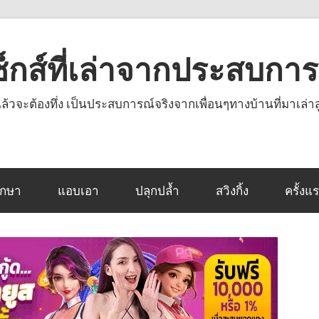
งเซ็กส์ที่เล่าจากประสบกา
านแล้วจะต้องทึ่ง เป็นประสบการณ์จริงจากเพื่อนๆทางบ้านที่มาเล่าส
ึกษา
แอบเอา
ปลุกปล้ำ
สวิงกิ้ง
ครั้งแ