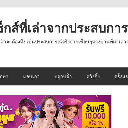
งเซ็กส์ที่เล่าจากประสบกา
านแล้วจะต้องทึ่ง เป็นประสบการณ์จริงจากเพื่อนๆทางบ้านที่มาเล่าส
ึกษา
แอบเอา
ปลุกปล้ำ
สวิงกิ้ง
ครั้งแ