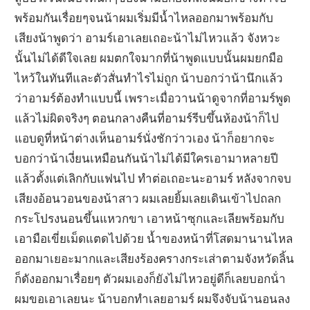
พร้อมกันเรื่อยๆจนน้าผมเริ่มมีน้ำไหลออกมาพร้อมกับ
เสียงน้าพูดว่า อามร์เอาเลยเถอะน้าไม่ไหวแล้ว จังหวะ
นั้นไม่ได้ดีใจเลย ผมตกใจมากที่น้าพูดแบบนั้นผมยกมือ
ไหว้ในทันทีและตัวสั่นทำไรไม่ถูก น้าบอกว่าน้านึกแล้ว
ว่าอามร์ต้องทำแบบนี้ เพราะเมื่อวานน้าดูจากที่อามร์พูด
แล้วไม่ผิดจริงๆ ตอนกลางคืนที่อามร์รีบขึ้นห้องน้าก็ไป
แอบดูที่หน้าต่างเห็นอามร์นั่งชักว่าวเอง น้าก็อยากจะ
บอกว่าน้าเงี่ยนเหมือนกันน้าไม่ได้มีใครเอามาหลายปี
แล้วตั้งแต่เลิกกับแฟนไป ทำต่อเถอะนะอามร์ หลังจากจบ
เสียงอ้อนวอนของน้าสาว ผมเลยยิ้มเลยเดินเข้าไปถลก
กระโปรงนอนขึ้นแหวกขา เอาหน้าซุกและเลียพร้อมกับ
เอามือเขี่ยเม็ดแตดไปด้วย น้ำของหน้าที่โสดมานานไหล
ออกมาเยอะมากและเสียงร้องครางกระเส่าตามจังหวัดลิ้น
ก็ดังออกมาเรื่อยๆ ตัวผมเองก็ยังไม่ไหวอยู่ดีก็เลยบอกน้่า
ผมขอเอาเลยนะ น้าบอกทำเลยอามร์ ผมจึงจับน้านอนลง