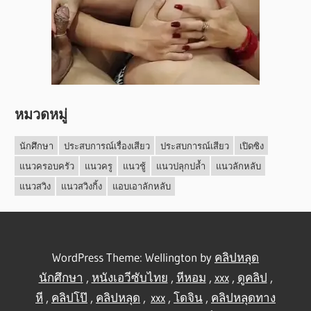
หมวดหมู่
นักศึกษา
ประสบการณ์เรื่องเสียว
ประสบการณ์เสียว
เปิดซิง
แนวครอบครัว
แนวครู
แนวชู้
แนวปลุกปล้ำ
แนวลักหลับ
แนวสวิง
แนวสวิงกิ้ง
แอบเอาลักหลับ
WordPress Theme: Wellington by
คลิปหลุด
นักศึกษา
,
หนังเอวีซับไทย
,
หีหอม
,
xxx
,
ดูคลิป
,
หี
,
คลิปโป๊
,
คลิปหลุด
,
xxx
,
โดจิน
,
คลิปหลุดทาง