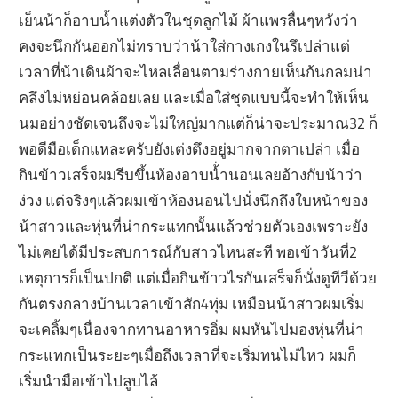
เย็นน้าก็อาบน้ำแต่งตัวในชุดลูกไม้ ผ้าแพรลื่นๆหวังว่า
คงจะนึกกันออกไม่ทราบว่าน้าใส่กางเกงในรึเปล่าแต่
เวลาที่น้าเดินผ้าจะไหลเลื่อนตามร่างกายเห็นก้นกลมน่า
คลึงไม่หย่อนคล้อยเลย และเมื่อใส่ชุดแบบนี้จะทำให้เห็น
นมอย่างชัดเจนถึงจะไม่ใหญ่มากแต่ก็น่าจะประมาณ32 ก็
พอดีมือเด็กแหละครับยังเต่งตึงอยู่มากจากตาเปล่า เมื่อ
กินข้าวเสร็จผมรีบขึ้นห้องอาบน้่ำนอนเลยอ้างกับน้าว่า
ง่วง แต่จริงๆแล้วผมเข้าห้องนอนไปนั่งนึกถึงใบหน้าของ
น้าสาวและหุ่นที่น่ากระแทกนั้นแล้วช่วยตัวเองเพราะยัง
ไม่เคยได้มีประสบการณ์กับสาวไหนสะที พอเข้าวันที่2
เหตุการก็เป็นปกติ แต่เมื่อกินข้าวไรกันเสร็จก็นั่งดูทีวีด้วย
กันตรงกลางบ้านเวลาเข้าสัก4ทุ่ม เหมือนน้าสาวผมเริ่ม
จะเคลิ้มๆเนื่องจากทานอาหารอิ่ม ผมหันไปมองหุ่นที่น่า
กระแทกเป็นระยะๆเมื่อถึงเวลาที่จะเริ่มทนไม่ไหว ผมก็
เริ่มนำมือเข้าไปลูบไล้