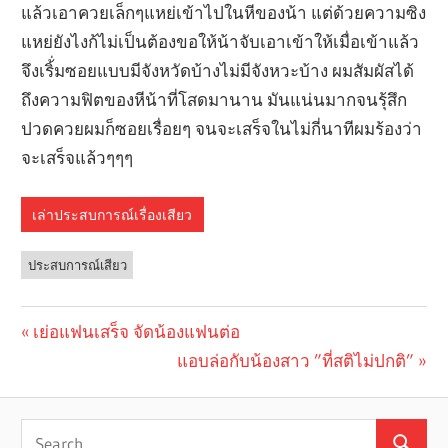
แล้วเอาควยเล็กๆแหย่เข้าไปในหีของน้า แต่ด้วยความซิง
แหย่ยังไงก้ไม่เป็นต้องขอให้น้าจับเอาเข้าให้เมื่อเข้าแล้ว
จึงเริ้่มซอยแบบมีจังหวัดบ้างไม่มีจังหวะบ้าง ผมสัมผัสได้
ถึงความฟิตของหีน้าที่โสดมานาน มันแน่นมากจนรุ้สึก
ปวดควยผมก็ซอยเรื่อยๆ จนจะเสร็จในไม่กี่นาทีผมร้องว่า
จะเสร็จแล้วๆๆๆ
เล่าประสบการณ์เรื่องเสียว
ประสบการณ์เสียว
Previous
เย่อแฟนเสร็จ จัดน้องแฟนต่อ
Post
Post:
Next
แอบล่อกับน้องสาว ”ที่สติไม่ปกติ”
navigation
Post: