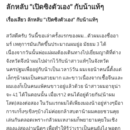
ลักหลับ ”เปิดซิงตัวเอง” กับน้าแท้ๆ
เรื่องเสียว ลักหลับ ”เปิดซิงตัวเอง” กับน้าแท้ๆ
สวัสดีครับ วันนี้ขอเล่าครั้งแรกของผม…ตัวผมเองชื่ออา
มร์ เหตุการมันเกิดขึ้นประมาณผมยู่อ มัธยม 3 ได้
เนื่องจากวันนั้นพ่อแม่ผมต้องเดินทางไปเยี่ยมญาติที่ต่าง
จังหวัดจึงนำผมไปฝากไว้กับน้าสาวแท้ๆในจังหวัด
นครปฐมเพื่ออยู่กับน้าเป็นเวลา5วัน ผมเจอน้าคนนี้ตั้งแต่
เล็กๆน้าผมเป็นคนสวยมาก และขาวเนื่องจากเชื้อจีนและ
ผมเองก็เป็นคนแพ้คนขาวอยู่แล้วด้วย น้าสาวผมอายุน่า
จะ 41 ได้ในตอนนั้น เมื่อเรา2 คนได้อยู่ด้วยกัน(น้าผม
โสด)สองต่อสอง ในวันแรกผมได้เพียงมองน้าอยู่ห่างๆมีอา
การเกร็งๆเขิลๆบ้างไม่ค่อยกล้าสบตาน้าผมคอยชวนคุย
เล่นกันตลอดเพราะกลัวผมเหงาผมก็พยายามคุยในเชิง
สองแง่สองง่ามนิดๆ เพื่อทำให้รู้ว่าเราเป็นคนยังไง พอตก