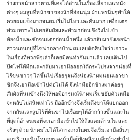
ร่างกายน้าสาวตามที่เคยได้อ่านในเรื่องเสียวและหนัง
ต่างๆ ผมลูบที่หน้าขาของน้าที่อ่อนนุ่ม ผ้าแพรนิ่มๆทำให้
ควยผมแข็งมากจนผมเริ่มไม่ไหวและสั่นมาก เหงื่อแตก
ท่วมเพราะไม่เคยสัมผัสและทำมาก่อน จึงวิ่งไปเข้า
ห้องน้ำและชักจนแตกก่อนน้ำหนึ่ง แล้วกลับมายังเจอน้า
สาวนอนอยู่ที่โซฟากลางบ้าน ผมเลยตัดสินใจว่าเอาวะ
ในเรื่องที่พวกพี่ๆเล่าก็เคยมีคนทำกันมาแล้ว เลยเดินไป
ปิดไฟให้มืดและกลับมาเอามือสอดใต้กระโปรงจากน่องที่
ไร้ขนขาวๆ ไล่ขึ้นไปเรื่อยๆจนถึงน่องน้าผมนอนเอาขา
ชิดจึงเอามือเข้าไปต่อไม่ได้ จึงนำมืออีกข้างมาค่อยๆ
สัมผัสที่นมข้างนึงให้พอมีอารมณ์น้าผมเริ่มขยับตัวเหมือ
จะหลับไม่สนิทเท่าไร มืออีกข้างจึงเริ่มดึงขาให้แยกออก
จากกันและลูบไร้ที่ต้นขาไปเรื่อยๆให้อ้ากว้างขึ้นและใน
ที่สุดก็อ้าจนพอที่จะเอามือเข้าไปให้ถึงแคมด้านใน และ
จริงๆ ด้วย น้าผมไม่ได้ใส่กางเกงในผมจึงเริ่มเอามือสั่นๆ
ลูบบริเวนเนิบโหนกๆของน้ามือก็ยังคลึงนมอีกข้างทำไป