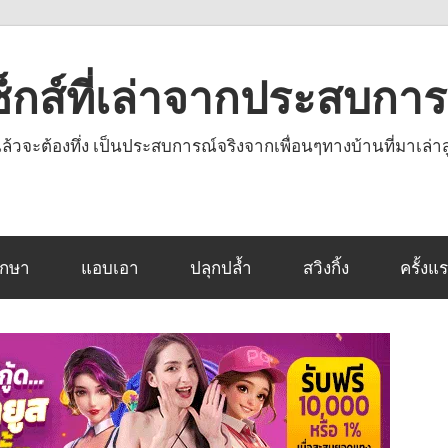
งเซ็กส์ที่เล่าจากประสบกา
านแล้วจะต้องทึ่ง เป็นประสบการณ์จริงจากเพื่อนๆทางบ้านที่มาเล่าส
ึกษา
แอบเอา
ปลุกปล้ำ
สวิงกิ้ง
ครั้งแ