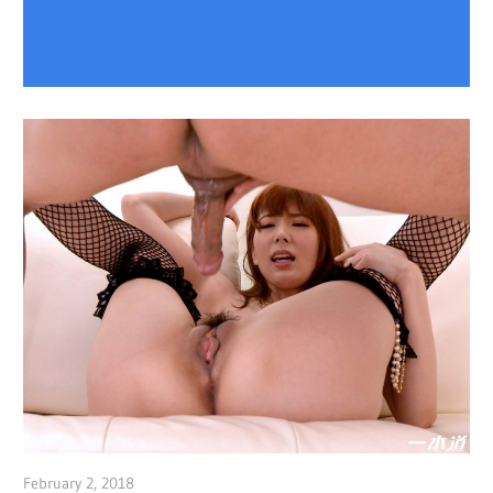
February 2, 2018
admin