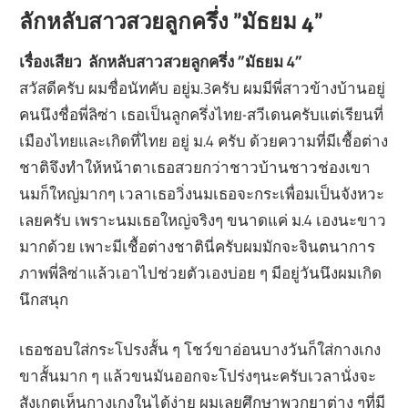
ลักหลับสาวสวยลูกครึ่ง ”มัธยม 4”
เรื่องเสียว ลักหลับสาวสวยลูกครึ่ง ”มัธยม 4”
สวัสดีครับ ผมชื่อนัทคับ อยู่ม.3ครับ ผมมีพี่สาวข้างบ้านอยู่
คนนึงชื่อพี่ลิซ่า เธอเป็นลูกครึ่งไทย-สวีเดนครับแต่เรียนที่
เมืองไทยและเกิดที่ไทย อยู่ ม.4 ครับ ด้วยความที่มีเชื้อต่าง
ชาติจึงทำให้หน้าตาเธอสวยกว่าชาวบ้านชาวช่องเขา
นมก็ใหญ่มากๆ เวลาเธอวิ่งนมเธอจะกระเพื่อมเป็นจังหวะ
เลยครับ เพราะนมเธอใหญ่จริงๆ ขนาดแค่ ม.4 เองนะขาว
มากด้วย เพาะมีเชื้อต่างชาตินี่ครับผมมักจะจินตนาการ
ภาพพี่ลิซ่าแล้วเอาไปช่วยตัวเองบ่อย ๆ มีอยู่วันนึงผมเกิด
นึกสนุก
เธอชอบใส่กระโปรงสั้น ๆ โชว์ขาอ่อนบางวันก็ใส่กางเกง
ขาสั้นมาก ๆ แล้วขนมันออกจะโปร่งๆนะครับเวลานั่งจะ
สังเกตุเห็นกางเกงในได้ง่าย ผมเลยศึกษาพวกยาต่าง ๆที่มี