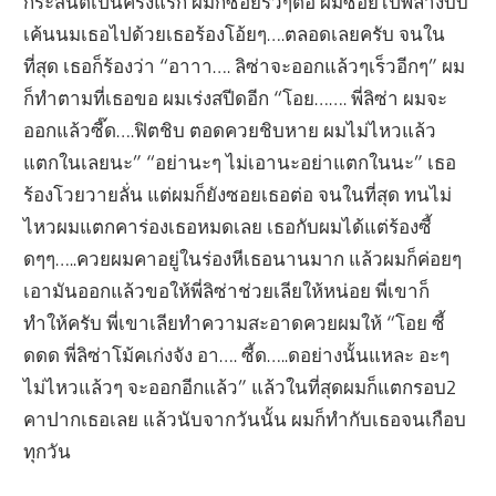
กระสันต์เป็นครั้งแรก ผมก็ซอยรัวๆต่อ ผมซอยไปพลางบีบ
เค้นนมเธอไปด้วยเธอร้องโอ้ยๆ….ตลอดเลยครับ จนใน
ที่สุด เธอก็ร้องว่า “อาาา…. ลิซ่าจะออกแล้วๆเร็วอีกๆ” ผม
ก็ทำตามที่เธอขอ ผมเร่งสปีดอีก “โอย……. พี่ลิซ่า ผมจะ
ออกแล้วซี๊ด….ฟิตชิบ ตอดควยชิบหาย ผมไม่ไหวแล้ว
แตกในเลยนะ” “อย่านะๆ ไม่เอานะอย่าแตกในนะ” เธอ
ร้องโวยวายลั่น แต่ผมก็ยังซอยเธอต่อ จนในที่สุด ทนไม่
ไหวผมแตกคาร่องเธอหมดเลย เธอกับผมได้แต่ร้องซี้
ดๆๆ…..ควยผมคาอยู่ในร่องหีเธอนานมาก แล้วผมก็ค่อยๆ
เอามันออกแล้วขอให้พี่ลิซ่าช่วยเลียให้หน่อย พี่เขาก็
ทำให้ครับ พี่เขาเลียทำความสะอาดควยผมให้ “โอย ซี้
ดดด พี่ลิซ่าโม้คเก่งจัง อา…. ซี้ด…..ดอย่างนั้นแหละ อะๆ
ไม่ไหวแล้วๆ จะออกอีกแล้ว” แล้วในที่สุดผมก็แตกรอบ2
คาปากเธอเลย แล้วนับจากวันนั้น ผมก็ทำกับเธอจนเกือบ
ทุกวัน