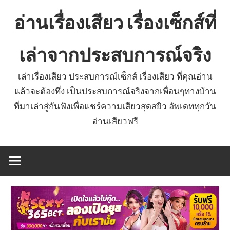
Skip
อ่านเรื่องเสียว เรื่องเซ็กส์ที่
to
content
เล่าจากประสบการณ์จริง
เล่าเรื่องเสียว ประสบการณ์เซ็กส์ เรื่องเสียว ที่คุณอ่าน
แล้วจะต้องทึ่ง เป็นประสบการณ์จริงจากเพื่อนๆทางบ้าน
ที่มาเล่าสู่กันฟังเพื่อแชร์ความเสียวสุดสยิว อัพเดททุกวัน
อ่านเสียวฟรี