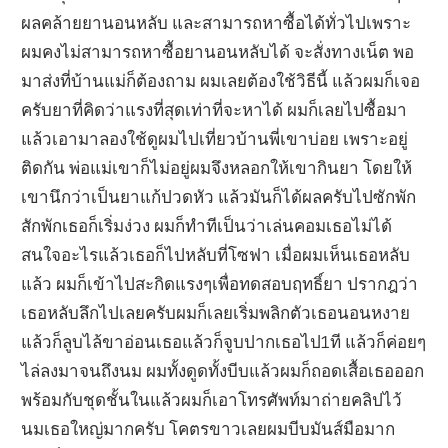
ผลคล้ายยานอนหลับ และสามารถหาซื้อได้ทั่วไปเพราะ
ผมคงไม่สามารถหาซื้อยานอนหลับได้ จะสั่งทางเน็ต พอ
มาส่งที่บ้านแม่ก็ต้องถาม ผมเลยต้องใช้วิธีนี้ แล้วผมก็เจอ
ครับยาที่คิดว่าแรงที่สุดเท่าที่จะหาได้ ผมก็เลยไปซื้อมา
แล้วเอามาลองใช้ดูผมไปเที่ยวบ้านพี่เขาบ่อย เพราะอยู่
ติดกัน พ่อแม่เขาก็ไม่อยู่ผมจึงหลอกให้เขากินยา โดยให้
เขานึกว่าเป็นยาแก้ปวดหัว แล้วมันก็ได้ผลครับไปซักพัก
สักพักเธอก็เริ่มง่วง ผมก็ทำทีเป็นว่าเล่นคอมเธอไม่ได้
สนใจอะไรแล้วเธอก็ไปหลับที่โซฟา เมื่อผมเห็นเธอหลับ
แล้ว ผมก็เข้าไปสะกิดแรงๆเพื่อทดสอบฤทธิ์ยา ปรากฎว่า
เธอหลับลึกไปเลยครับผมก็เลยเริ่มพลิกตัวเธอนอนหงาย
แล้วก็ลูบไล้ขาอ่อนเธอแล้วก็จูบปากเธอไป1ที แล้วก็ค่อยๆ
ไล่ลงมาจนถึงนม ผมทั้งดูดทั้งบีบแล้วผมก็ถอดเสื้อเธอออก
พร้อมกับชุดชั้นในแล้วผมก็เอาโทรศัพท์มาถ่ายคลิปไว้
นมเธอใหญ่มากครับ โคตรขาวเลยผมบีบมันส์มือมาก