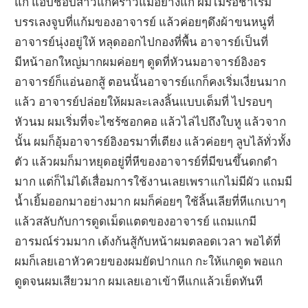
แก แอบชอบสาวแก่คราวแม่อย่างแก ผมไม่รอช้าเริ่ม
บรรเลงจูบที่แก้มของอาจารย์ แล้วค่อยๆดึงผ้าขนหนูที่
อาจารย์นุ่งอยู่ให้ หลุดออกไปกองที่พื้น อาจารย์เป็นที่
มีหน้าอกใหญ่มากผมค่อยๆ ดูดที่หัวนมอาจารย์อิงอร
อาจารย์ก็แอ่นอกสู้ ตอนนั้นอาจารย์แกก็คงเริ่มเงี่ยนมาก
แล้ว อาจารย์ปล่อยให้ผมละเลงลิ้นแบบเต็มที่ ไปรอบๆ
หัวนม ผมเริ่มที่จะไซร้ซอกคอ แล้วไล่ไปถึงใบหู แล้วจาก
นั้น ผมก็อุ้มอาจารย์อิงอรมาที่เตียง แล้วค่อยๆ ลูบไล้ทั่วทั้ง
ตัว แล้วผมก็มาหยุดอยู่ที่หีของอาจารย์ที่มีขนขึ้นดกดำ
มาก แต่ก็ไม่ได้เสื่อมการใช้งานเลยเพราแกไม่มีผัว แถมมี
น้ำเยิ้มออกมาอย่างมาก ผมก็ค่อยๆ ใช้ลิ้นเลียที่หีแกเบาๆ
แล้วสลับกับการดูดเม็ดแตดของอาจารย์ แถมแกมี
อารมณ์ร่วมมาก เด้งก้นสู้กับหน้าผมตลอดเวลา พอได้ที่
ผมก็เลยเอาหัวควยของผมยัดปากแก กะให้แกดูด พอแก
ดูดจนผมเสียวมาก ผมเลยเอาเข้าหีแกแล้วเย็ดทันที