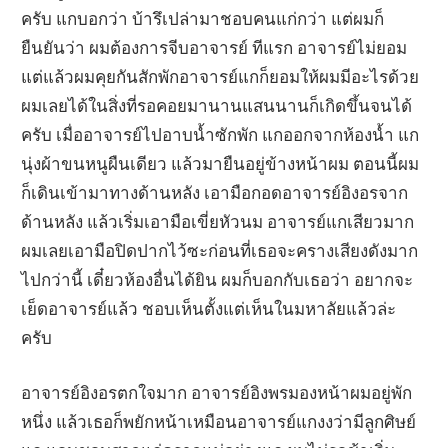
ครับ แกบอกว่า บ้ารึเปล่ามาชอบคนแก่กว่า แต่ผมก็
ยืนยันว่า ผมต้องการจีบอาจารย์ ทีแรก อาจารย์ไม่ยอม
แต่แล้วผมคุยกันสักพักอาจารย์แกก็ยอมให้ผมมีอะไรด้วย
ผมเลยได้ในสิ่งที่รอคอยมานานแสนนานก็เกิดขึ้นจนได้
ครับ เมื่ออาจารย์ไปอาบน้ำซักพัก แกออกจากห้องน้ำ แก
นุ่งผ้าขนหนูผืนเดียว แล้วมายืนอยู่ข้างหน้าผม ตอนนี้ผม
ก็เดินเข้ามาทางด้านหลัง เอามือกอดอาจารย์อิงอรจาก
ด้านหลัง แล้วเริ่มเอามือเขี่ยหัวนม อาจารย์แกเสียวมาก
ผมเลยเอามือปิดปากไว้ซะก่อนที่เธอจะครางเสียงดังมาก
ไปกว่านี้ เดี๋ยวห้องอื่นได้ยิน ผมก็บอกกับเธอว่า อยากจะ
เย็ดอาจารย์แล้ว ชอบเห็นตั้งแต่เห็นในมหาลัยแล้วล่ะ
ครับ
อาจารย์อิงอรตกใจมาก อาจารย์อิงพรมองหน้าผมอยู่พัก
หนึ่ง แล้วเธอก็พยักหน้าเหมือนอาจารย์แกงงว่ามีลูกศิษย์