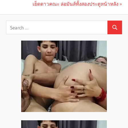
navigation
Next
เย็ดดาวคณะ ล่อมันส์ทั้งสองประตูหน้าหลัง
Post: