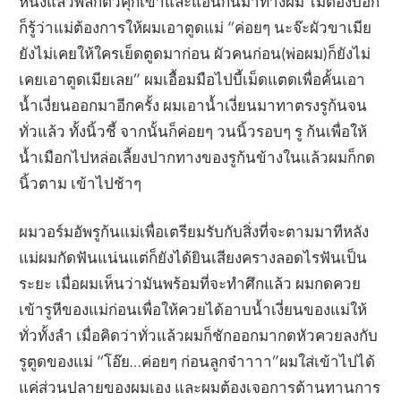
หนึ่งแล้วพลิกตัวคุกเข่าและแอ่นก้นมาทางผม ไม่ต้องบอก
ก็รู้ว่าแม่ต้องการให้ผมเอาตูดแม่ “ค่อยๆ นะจ๊ะผัวขาเมีย
ยังไม่เคยให้ใครเย็ดตูดมาก่อน ผัวคนก่อน(พ่อผม)ก็ยังไม่
เคยเอาตูดเมียเลย” ผมเอื้อมมือไปบี้เม็ดแตดเพื่อคั้นเอา
น้ำเงี่ยนออกมาอีกครั้ง ผมเอาน้ำเงี่ยนมาทาตรงรูก้นจน
ทั่วแล้ว ทั้งนิ้วชี้ จากนั้นก็ค่อยๆ วนนิ้วรอบๆ รู ก้นเพื่อให้
น้ำเมือกไปหล่อเลี้ยงปากทางของรูก้นข้างในแล้วผมก็กด
นิ้วตาม เข้าไปช้าๆ
ผมวอร์มอัพรูก้นแม่เพื่อเตรียมรับกับสิ่งที่จะตามมาทีหลัง
แม่ผมกัดฟันแน่นแต่ก็ยังได้ยินเสียงครางลอดไรฟันเป็น
ระยะ เมื่อผมเห็นว่ามันพร้อมที่จะทำศึกแล้ว ผมกดควย
เข้ารูหีของแม่ก่อนเพื่อให้ควยได้อาบน้ำเงี่ยนของแม่ให้
ทั่วทั้งลำ เมื่อคิดว่าทั่วแล้วผมก็ชักออกมากดหัวควยลงกับ
รูตูดของแม่ “โอ๊ย…ค่อยๆ ก่อนลูกจ๋าาาา”ผมใส่เข้าไปได้
แค่ส่วนปลายของผมเอง และผมต้องเจอการต้านทานการ