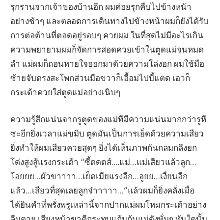
รุกรานจากเจ้าของบ้านอีก ผมค่อยรุกคืบไปข้างหน้า
อย่างช้าๆ และตลอดการเดินทางไปข้างหน้าผมก็ยังได้รับ
การต่อต้านที่ตอดอยู่รอบๆ ควยผม ในที่สุดไม่มีอะไรเกิน
ความพยายามผมก็จัดการสอดควยเข้าในตูดแม่จนหมด
ลำ แม่ผมก็ถอนหายใจออกมาด้วยความโล่งอก ผมใช้มือ
ซ้ายจับตรงสะโพกส่วนมือขวาก็เอื้อมไปบี้แตด เอวก็
กระเด้าควยใส่ตูดแม่อย่างเนิบๆ
ความรู้สึกแน่นจากรูตูดของแม่ทีมีความแน่นมากกว่ารูหี
ซะอีกยิ่งเวลาแม่ขมิบ ตูดมันเป็นการเย็ดด้วยความเสียว
ยิ่งทำให้ผมเสียวควยสุดๆ ยิ่งได้เห็นภาพก้นกลมกลึงยก
โด่งสูงสู้แรงกระเด้า “ซี้ดดดส์….แม่…แม่เสียวแล้วลูก…
โอยยย…ผัวขาาาา…เย็ดเมียแรงอีก…อูยย…เงี่ยนอีก
แล้ว…เสียวที่สุดเลยลูกจ๋าาาาา…”แล้วผมก็ยิ่งคลั่งเมื่อ
ได้ยินคำที่พรั่งพรูเหล่านี้จากปากแม่ผมโหมกระเด้าอย่าง
ลืมตาย เสียงหน้าขาตีกระทบแก้มก้นแม่ดังพั่บๆ ทันใดนั้น