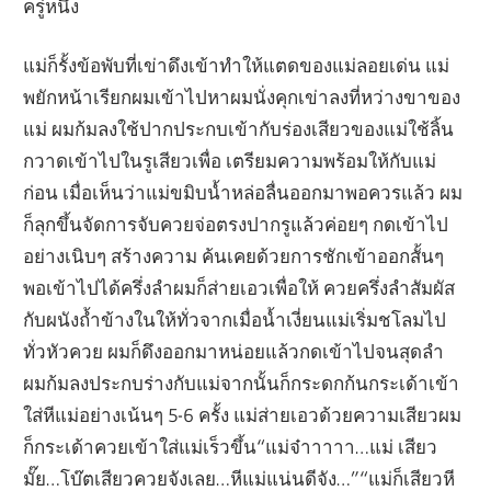
ครู่หนึ่ง
แม่ก็รั้งข้อพับที่เข่าดึงเข้าทำให้แตดของแม่ลอยเด่น แม่
พยักหน้าเรียกผมเข้าไปหาผมนั่งคุกเข่าลงที่หว่างขาของ
แม่ ผมก้มลงใช้ปากประกบเข้ากับร่องเสียวของแม่ใช้ลิ้น
กวาดเข้าไปในรูเสียวเพื่อ เตรียมความพร้อมให้กับแม่
ก่อน เมื่อเห็นว่าแม่ขมิบน้ำหล่อลื่นออกมาพอควรแล้ว ผม
ก็ลุกขึ้นจัดการจับควยจ่อตรงปากรูแล้วค่อยๆ กดเข้าไป
อย่างเนิบๆ สร้างความ ค้นเคยด้วยการชักเข้าออกสั้นๆ
พอเข้าไปได้ครึ่งลำผมก็ส่ายเอวเพื่อให้ ควยครึ่งลำสัมผัส
กับผนังถ้ำข้างในให้ทั่วจากเมื่อน้ำเงี่ยนแม่เริ่มชโลมไป
ทั่วหัวควย ผมก็ดึงออกมาหน่อยแล้วกดเข้าไปจนสุดลำ
ผมก้มลงประกบร่างกับแม่จากนั้นก็กระดกก้นกระเด้าเข้า
ใส่หีแม่อย่างเน้นๆ 5-6 ครั้ง แม่ส่ายเอวด้วยความเสียวผม
ก็กระเด้าควยเข้าใส่แม่เร็วขึ้น“แม่จ๋าาาาา…แม่ เสียว
มั๊ย…โบ๊ตเสียวควยจังเลย…หีแม่แน่นดีจัง…”“แม่ก็เสียวหี