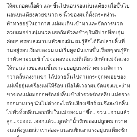
ให้ผมถอดเสื้อผ้า และขึ้นไปนอนรอแม่บนเตียง เมื่อขึ้นไป
นอนบนเตียงควยขนาด 6 นิ้วของผมก็ตั้งตระหง่าน
ท้าทายอยู่ในอากาศ แม่ผมเดินเข้ามาและจัดการนวด
ควยผมอย่างนุ่มนวล เธอก้มหัวลงช้าๆ ริมฝีปากที่อบอุ่น
ค่อยๆ ครอบลงมาบนหัวของมัน ผมรู้สึกได้ถึงปลายลิ้นที่
วนอยู่รอบเงี่ยงของผม แม่เริ่มดูดมันแรงขึ้นเรื่อยๆ จนรู้สึก
ว่าหัวควยผมเข้าไปจ่อคอหอยแม่ทีเดียว สักพักแม่จัดแจง
ให้ท่อนล่างของแม่ขึ้นมาลอยอยู่บนหน้าผม ผมจัดการ
กวาดลิ้นลงง่ามขา ไล้ปลายลิ้นไปตามกระจุกหมอยของ
แม่เพื่ออุ่นเครื่องแม่ให้ร้อน เมื่อได้เวลาผมจัดแจงแบะง่าม
ขาของแม่ผมออกพร้องส่งลิ้นเข้าสำรวจร่องหลืบ แม่คราง
ออกมาเบาๆ นั่นไม่ต่างอะไรกับเสียงเชียร์ ผมจึงสะบัดลิ้น
ไปทั่วทั้งกลีบนอกกลีบในแม่ของผม “ซี๊ด…จวน…จวนแล้ว
ลูก…จะออะ…ออกแล้ว…ลูกจ๋า”น้ำรักของแม่ถูกผม กวาด
จนแห้งรูเลยล่ะ เราสองคนนอนพักเอาแรงอยู่บนเตียงซัก