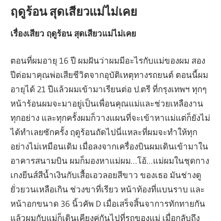
ฤดูร้อน สุดเสียวแม่ไม่เคย
เรื่องเสียว ฤดูร้อน สุดเสียวแม่ไม่เคย
ตอนที่ผมอายุ 16 ปี ผมฝันว่าผมมีอะไรกับแม่ของผม สอง
ปีต่อมาคุณพ่อเสียชีวิตจากอุบัติเหตุทางรถยนต์ ตอนนี้ผม
อายุได้ 21 ปีแล้วผมเข้ามาเรียนต่อ ป.ตรี ที่กรุงเทพฯ ทุกๆ
หน้าร้อนผมจะมาอยู่เป็นเพื่อนคุณแม่และช่วยเหลืองาน
ทุกอย่าง และทุกครั้งผมก็วางแผนที่จะเข้าหาแม่แต่ก็ยังไม่
ได้ทำเลยซักครั้ง ฤดูร้อนถัดไปนี่แหละที่ผมจะทำให้ทุก
อย่างไม่เหมือนเดิม เมื่อลงจากเครื่องบินผมเดินเข้ามาใน
อาคารสนามบิน ผมก็มองหาแม่ผม…โอ้…แม่ผมในชุดกาง
เกงยีนส์สีน้ำเงินกับเสื้อเอวลอยสีขาว ของเธอ มันช่างดู
ยั่วยวนเหลือเกิน ช่วงขาที่เรียว หน้าท้องที่แบนราบ และ
หน้าอกขนาด 36 นิ้วคัพ D เมื่อเสร็จสิ้นจาการทักทายกัน
แล้วผมกับแม่ก็เดินเคียงคู่กันไปที่รถของแม่ เมื่อกลับถึง