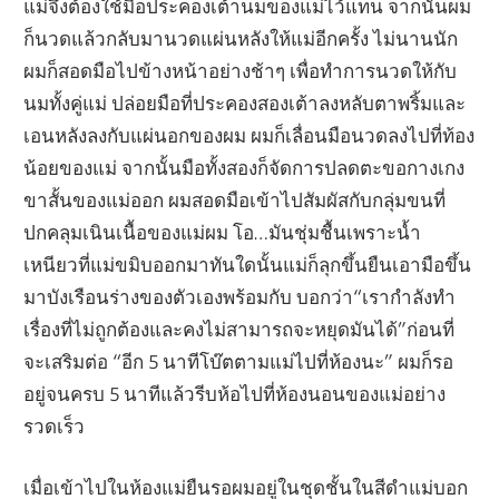
แม่จึงต้องใช้มือประคองเต้านมของแม่ไว้แทน จากนั้นผม
ก็นวดแล้วกลับมานวดแผ่นหลังให้แม่อีกครั้ง ไม่นานนัก
ผมก็สอดมือไปข้างหน้าอย่างช้าๆ เพื่อทำการนวดให้กับ
นมทั้งคู่แม่ ปล่อยมือที่ประคองสองเต้าลงหลับตาพริ้มและ
เอนหลังลงกับแผ่นอกของผม ผมก็เลื่อนมือนวดลงไปที่ท้อง
น้อยของแม่ จากนั้นมือทั้งสองก็จัดการปลดตะขอกางเกง
ขาสั้นของแม่ออก ผมสอดมือเข้าไปสัมผัสกับกลุ่มขนที่
ปกคลุมเนินเนื้อของแม่ผม โอ…มันชุ่มชื้นเพราะน้ำ
เหนียวที่แม่ขมิบออกมาทันใดนั้นแม่ก็ลุกขึ้นยืนเอามือขึ้น
มาบังเรือนร่างของตัวเองพร้อมกับ บอกว่า“เรากำลังทำ
เรื่องที่ไม่ถูกต้องและคงไม่สามารถจะหยุดมันได้”ก่อนที่
จะเสริมต่อ “อีก 5 นาทีโบ๊ตตามแม่ไปที่ห้องนะ” ผมก็รอ
อยู่จนครบ 5 นาทีแล้วรีบห้อไปที่ห้องนอนของแม่อย่าง
รวดเร็ว
เมื่อเข้าไปในห้องแม่ยืนรอผมอยู่ในชุดชั้นในสีดำแม่บอก