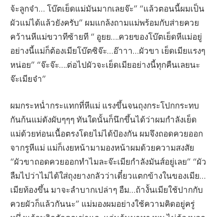
จ้ะลูกจ๋า… โบ๊ตเย็ดแม่มันมากเลยจ๊ะ” “แล้วตอนนี้ผมเป็น
ผัวแม่ได้แล้วยังครับ” ผมแกล้งถามแม่พร้อมกับส่ายควย
คว้านหีแม่ขวาทีซ้ายที “ อูยย….ควยของโบ๊ตเย็ดหีแม่อยู่
อย่างนี้แม่ก็ต้องเมียโบ๊ตซิจ๊ะ…อ๊าาา…ผัวขา เย็ดเมียแรงๆ
หน่อย” “จ๊ะจ๊ะ….ต่อไปผัวจะเย็ดเมียอย่างนี้ทุกคืนเลยนะ
จ๊ะเมียจ๋า”
ผมกระหน่ำกระแทกที่หีแม่ แรงขึ้นจนถุงกระโปกกระทบ
กันก้นแม่ดังผับๆๆๆ ทันใดนั้นก็นึกขึ้นได้ว่าผมกำลังเย็ด
แม่ด้วยท่อนเนื้อตรงโดยไม่ได้ป้องกัน ผมจึงถอดควยออก
จากรูหีแม่ แม่ก็เงยหน้ามามองหน้าผมด้วยความสงสัย
“ผัวขาถอดควยออกทำไมละจ๊ะเมียกำลังมันส์อยู่เลย” “ผัว
ลืมไปว่าไม่ได้ใส่ถุงยางกลัวว่าเดี๋ยวแตกข้างในของเมีย…
เมียท้องขึ้น มาจะลำบากเปล่าๆ อืม…ถ้างั้นเมียใช้ปากกับ
ควยผัวก็แล้วกันนะ” แม่มองผมอย่างใช้ความคิดอยู่ครู่