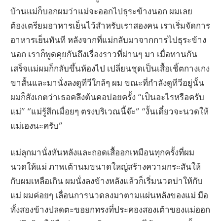
บ้านแม่ก็บอกผมว่าแม่จะออกไปธุระข้างนอก ผมเลย
ต้องเตรียมอาหารเย็นไว้สำหรับเราสองคน เราเริ่มจัดการ
อาหารเย็นทันที หลังจากที่แม่กลับมาจากการไปธุระข้าง
นอก เราก็พูดคุยกันถึงเรื่องราวที่ผ่านๆ มา เมื่อทานกัน
เสร็จแม่ผมก็กลับขึ้นห้องไป เปลี่ยนชุดเป็นเสื้อเชิ้ตกางเกง
ขาสั้นและมานั่งลงดูทีวีใกล้ๆ ผม ขณะที่กำลังดูทีวีอยู่นั้น
ผมก็สังเกตว่าเธอคลึงต้นคอบ่อยครั้ง “เป็นอะไรหรือครับ
แม่” “แม่รู้สึกเมื่อยๆ ตรงบริเวณนี้จ๊ะ” “งั้นเดี๋ยวจะนวดให้
แม่เองนะครับ”
แม่ลุกมานั่งหันหลังและถอดเสื้ออกเหมือนทุกครั้งที่ผม
นวดให้แม่ ภาพเต้านมขนาดใหญ่สร้างความกระสันให้
กับผมเหลือเกิน ผมนั่งลงข้างหลังแล้วก็เริ่มนวดบ่าให้กับ
แม่ ผมค่อยๆ เลื่อนการนวดลงมาตามแผ่นหลังของแม่ มือ
ทั้งสองข้างปลดตะขอยกทรงที่ประคองสองเต้าของแม่ออก