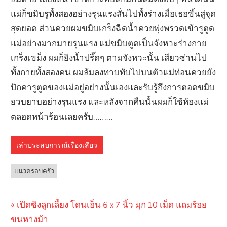
แม่ก็ขมิบรูทั้งสองอย่างรุนแรงสั่นไปทั้งร่างเมื่อเธอขึ้นสู่จุด
สุดยอด ส่วนควยผมขมิบเกร็งฉีดน้ำควยพุ่งพรวดเข้ารูตูด
แม่อย่างมากมายรุนแรง แม่ขมิบตูดเป็นจังหวะร่างกาย
เกร็งเขม็ง ผมก็ยิงน้ำปรี๊ดๆ ตามจังหวะนั้น เสียวซ่านไป
ทั้งกายทั้งสองคน ผมล้มลงทาบทับไปบนตัวแม่ท่อนควยยัง
ปักคารูตูดของแม่อยู่อย่างนั้นเองและรับรู้ถึงการตอดขมิบ
ยวบยาบอย่างรุนแรง และหลังจากคืนนั้นผมก็ใช้ห้องแม่
ตลอดหน้าร้อนเลยครับ………
เล่าประสบการณ์เรื่องเสียว
แนวครอบครัว
Previous
เปิดซิงลูกเลี้ยง โดนเอ็น 6 x 7 นิ้ว มุก 10 เม็ด แถมร้อย
Post
ขนหางม้า
Post: