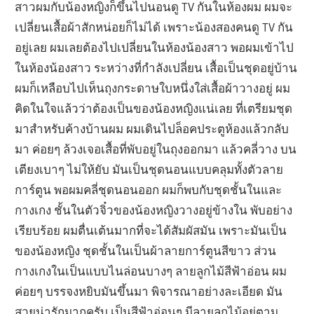
สาวผมกับน้องหญิงก็ขึ้นไปนอนดู TV กันในห้องผม ผมจะ
เปลี่ยนเสื้อผ้าสักหน่อยก็ไม่ได้ เพราะน้องสองคนดู TV กัน
อยู่เลย ผมเลยต้องไปเปลี่ยนในห้องน้องสาว พอผมเข้าไป
ในห้องน้องสาว ระหว่างที่กำลังเปลี่ยน เสื้อเป็นชุดอยู่บ้าน
ผมก็เหลือบไปเห็นถุงกระดาษใบหนึ่งใส่เสื้อผ้าวางอยู่ ผม
คิดในใจแล้วว่าต้องเป็นของน้องหญิงแน่เลย ที่เตรียมชุด
มาสำหรับค้างบ้านผม ผมเดินไปล็อคประตูห้องแล้วกลับ
มา ค่อยๆ ล้วงเจอเสื้อที่พับอยู่ในถุงออกมา แล้วคลี่วาง บน
เตียงเบาๆ ไม่ให้ยับ มันเป็นชุดนอนแบบคลุมทั้งตัวลาย
การ์ตูน พอผมคลี่ชุดนอนออก ผมก็พบกับชุดชั้นในและ
กางเกง ชั้นในตัวจิ๋วของน้องหญิงวางอยู่ข้างใน พับอย่าง
เรียบร้อย ผมตื่นเต้นมากที่จะได้สัมผัสมัน เพราะมันเป็น
ของน้องหญิง ชุดชั้นในเป็นผ้าลายการ์ตูนสีขาว ส่วน
กางเกงในเป็นแบบไนล่อนบางๆ ลายลูกไม้สีฟ้าอ่อน ผม
ค่อยๆ บรรจงหยิบมันขึ้นมา พิจารณาอย่างละเอียด มัน
สวยน่ารักมากครับ เป็นสีฟ้าอ่อนๆ มีลายลูกไม้อยู่ตาม