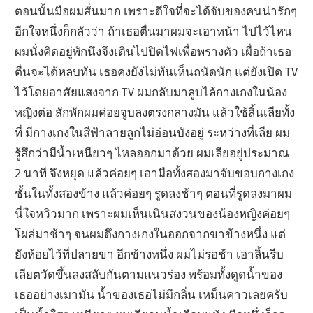
ตอนนั้นมือผมสั่นมาก เพราะดีใจที่จะได้จับของคนน่ารักๆ
อีกใจหนึ่งก็กลัวว่า ถ้าเธอตื่นมาผมจะเอาหน้า ไปไว้ไหน
ผมนั่งคิดอยู่พักนึงจึงเดินไปปิดไฟเพื่อพรางตัว เผื่อถ้าเธอ
ตื่นจะได้หลบทัน เธอคงยังไม่ทันเห็นถนัดนัก แต่ยังเปิด TV
ไว้โดยอาศัยแสงจาก TV ผมกลับมาลูบไล้กางเกงในน้อง
หญิงต่อ สักพักผมค่อยจูบลงตรงกลางมัน แล้วใช้ลิ้นเลียทั้ง
ที่ มีกางเกงในสีฟ้าลายลูกไม่อ่อนบังอยู่ ระหว่างที่เลีย ผม
รู้สึกว่ามีน้ำเหนียวๆ ไหลออกมาด้วย ผมเลียอยู่ประมาณ
2 นาที จึงหยุด แล้วค่อยๆ เอามือทั้งสองมาจับขอบกางเกง
ชั้นในทั้งสองข้าง แล้วค่อยๆ รูดลงช้าๆ ตอนที่รูดลงมาผม
นี่ใจหวิวมาก เพราะผมเห็นเนินสงวนของน้องหญิงค่อยๆ
โผล่มาช้าๆ จนผมดึงกางเกงในออกจากขาข้างหนึ่ง แต่
ยังห้อยไว้ที่ปลายขา อีกข้างหนึ่ง ผมไม่รอช้า เอาลิ้นรีบ
เลียตวัดขึ้นลงสลับกันตามแนวร่อง พร้อมทั้งดูดน้ำของ
เธออย่างเมามัน น้ำของเธอไม่มีกลิ่น เหม็นคาวเลยครับ