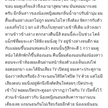
ขอบ ผมดูเสร็จแล้วจึงเอามาสูดมาดม มันหอมมากเลย
ครับ มีกลิ่นสาวของน้องหญิงผสมกลิ่นน้ำยาปรับผ้านุ่ม ผม
ตื่นเต้นอย่างบอกไม่ถูก ผมทนไม่ไหวจึงต้อง จัดการกับตัว
เองเสร็จไป 1 ยก แล้วรีบเก็บทุกอย่างเข้าที่เดิม แล้วลงมา
ทานข้าวข้างล่าง ตกกลางคืนนี่สิ ตอนนี้ล่ะเป็นช่วง ไคล์
แม็กซ์ที่ผมจะเล่าให้ฟัง ผมนั่งดู TV อยู่ข้างล่างจนดึก พ่อ
กับแม่ผมขึ้นนอนหมดแล้ว ตอนนั้นรู้สึกจะตี 1 กว่า ผมดู
หนัง ได้สักพักก็ขึ้นห้องนอน คืนนี้ผมต้องนอนห้องน้องสาว
ตอนจะเข้าห้องผมเดินผ่านหน้าห้องตัวเองเห็นแสงไฟ
ลอดออกมา และได้ยินเสียง TV เปิดอยู่ ผมเคาะประตูถาม
น้องว่าหลับหรือยัง ถ้าจะนอนให้ปิดไฟปิด TV ด้วย แต่ไม่มี
เสียงตอบ ผมนิ่งอยู่พักนึงจึงตัดสินใจค่อยๆ เปิดประตู
เข้าไป พอผมเปิดประตูออก ปรากฏว่าไฟกับ TV เปิดทิ้งไว้
ส่วนเจ้าน้องสาวกับ น้องหญิงนอนหลับคารายงานบน
เตียงเลย แถมนอนกันไม่เรียบร้อยอีกด้วย น้องเมย์นอน