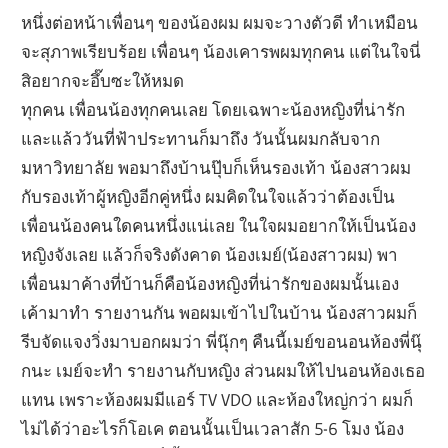
หนึ่งต่อหน้าเพื่อนๆ ของน้องผม ผมจะวางตัวดี ทำเหมือน
จะสุภาพเรียบร้อย เพื่อนๆ น้องเคารพผมทุกคน แต่ในใจนี่
สิอยากจะอึ๊บซะให้หมด
ทุกคน เพื่อนน้องทุกคนเลย โดยเฉพาะน้องหญิงที่น่ารัก
และแล้ววันที่ฟ้าประทานก็มาถึง วันนั้นผมกลับจาก
มหาวิทยาลัย พอมาถึงบ้านปุ๊บก็เห็นรองเท้า น้องสาวผม
กับรองเท้าผู้หญิงอีกคู่หนึ่ง ผมคิดในใจแล้วว่าต้องเป็น
เพื่อนน้องคนใดคนหนึ่งแน่เลย ในใจผมอยากให้เป็นน้อง
หญิงจังเลย แล้วก็จริงดังคาด น้องเมย์(น้องสาวผม) พา
เพื่อนมาค้างที่บ้านก็คือน้องหญิงที่น่ารักของผมนั้นเอง
เค้ามาทำ รายงานกัน พอผมเข้าไปในบ้าน น้องสาวผมก็
รีบจัดแจงวิ่งมาบอกผมว่า พี่นุ๊กๆ คืนนี้เมย์ขอนอนห้องพี่นุ๊
กนะ เมย์จะทำ รายงานกับหญิง ส่วนผมให้ไปนอนห้องเธอ
แทน เพราะห้องผมมีแอร์ TV VDO และห้องใหญ่กว่า ผมก็
ไม่ได้ว่าอะไรก็โอเค ตอนนั้นเป็นเวลาสัก 5-6 โมง น้อง