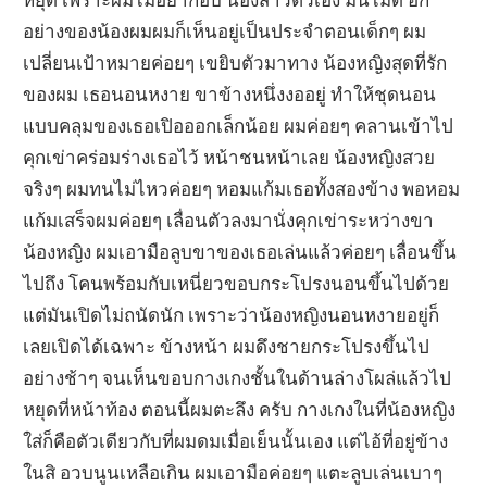
อย่างของน้องผมผมก็เห็นอยู่เป็นประจำตอนเด็กๆ ผม
เปลี่ยนเป้าหมายค่อยๆ เขยิบตัวมาทาง น้องหญิงสุดที่รัก
ของผม เธอนอนหงาย ขาข้างหนึ่งงออยู่ ทำให้ชุดนอน
แบบคลุมของเธอเปิอออกเล็กน้อย ผมค่อยๆ คลานเข้าไป
คุกเข่าคร่อมร่างเธอไว้ หน้าชนหน้าเลย น้องหญิงสวย
จริงๆ ผมทนไม่ไหวค่อยๆ หอมแก้มเธอทั้งสองข้าง พอหอม
แก้มเสร็จผมค่อยๆ เลื่อนตัวลงมานั่งคุกเข่าระหว่างขา
น้องหญิง ผมเอามือลูบขาของเธอเล่นแล้วค่อยๆ เลื่อนขึ้น
ไปถึง โคนพร้อมกับเหนี่ยวขอบกระโปรงนอนขึ้นไปด้วย
แต่มันเปิดไม่ถนัดนัก เพราะว่าน้องหญิงนอนหงายอยู่ก็
เลยเปิดได้เฉพาะ ข้างหน้า ผมดึงชายกระโปรงขึ้นไป
อย่างช้าๆ จนเห็นขอบกางเกงชั้นในด้านล่างโผล่แล้วไป
หยุดที่หน้าท้อง ตอนนี้ผมตะลึง ครับ กางเกงในที่น้องหญิง
ใส่ก็คือตัวเดียวกับที่ผมดมเมื่อเย็นนั้นเอง แต่ไอ้ที่อยู่ข้าง
ในสิ อวบนูนเหลือเกิน ผมเอามือค่อยๆ แตะลูบเล่นเบาๆ