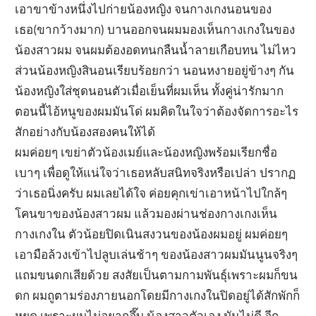
เอาขาข้างหนึ่งไปก่ายน้องหญิง จนกางเกงนอนของ
เธอ(ขากว้างมาก) บานออกจนผมมองเห็นกางเกงในของ
น้องสาวผม จนผมต้องอดทนกลืนน้ำลายเกือบทน ไม่ไหว
ส่วนน้องหญิงสินอนเรียบร้อยกว่า นอนหงายอยู่ข้างๆ กัน
น้องหญิงใส่ชุดนอนตัวเมื่อเย็นที่ผมเห็น ทั้งคู่น่ารักมาก
ตอนนี้ไอ้หนูของผมมันโด่ ผมคิดในใจว่าต้องจัดการอะไร
สักอย่างกับน้องสองคนให้ได้
ผมค่อยๆ เขย่าตัวน้องเมย์และน้องหญิงพร้อมเรียกชื่อ
เบาๆ เพื่อดูให้แน่ใจว่าเธอหลับสนิทจริงหรือเปล่า ปรากฏ
ว่าเธอนิ่งครับ ผมเลยได้ใจ ค่อยคุกเข่าเอาหน้าไปใกล้ๆ
โคนขาของน้องสาวผม แล้วมองผ่านช่องกางเกงเห็น
กางเกงใน ตัวน้อยปิดเนินสงวนของน้องผมอยู่ ผมค่อยๆ
เอามือล้วงเข้าไปลูบเล่นช้าๆ ของน้องสาวผมมันนูนจริงๆ
แถมขนดกเสียด้วย สงสัยเป็นตามกามพันธุ์เพราะผมก็ขน
ดก ผมถูตามร่องภายนอกโดยมีกางเกงในปิดอยู่ได้สักพักก็
หยุด เพราะผมไม่อยากอึ๊บ น้องสาวตัวเอง มันไม่ดี อีก