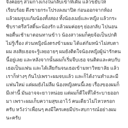
จึงค่อยๆ สวมกางเกงในกลับเข้าที่เดิม แล้วขยับให้
เรียบร้อย ดึงชายกระโปรงลงมาปิด ก่อนออกจากห้อง
แล้วผมจูบแก้มน้องทั้งสอง ทั้งน้องเมย์และหญิง แล้วกระ
ซิบราตรีสว้สดิ์นะน้องรัก แล้วผมค่อยๆ ย่องกลับ ไปนอน
พอตื่นเช้ามาตอนทานข้าว น้องสาวผมก็คุยจ้อเป็นปกติ
ไม่รู้เรื่อง ส่วนหญิงนั่งตรงข้ามผม ได้แต่ก้มหน้าไม่สบตา
ผม สงสัยเธอจะรู้เลยอายๆ ผมยังติดใจน้องหญิงผู้น่ารักคน
นี้อยู่เลย และหลังจากนั้นผมก็เริ่มจีบเธอ จนติดและคบกับ
เธอเป็นแฟน และได้เสียกันจนเธอเข้ามหาวิทยาลัย แล้ว
เราก็ห่างๆ กันไปเพราะผมจบแล้ว และก็ได้งานทำและมี
แฟนใหม่ แต่ผมยังไม่ลืม น้องหญิงคนนี้เลย เรื่องของผมก็
มีเท่านี้ มันอาจจะยาวหน่อย แต่ผมก็ดีใจที่ได้ระบายออก
มา เพราะผมเก็บความสุขเอาไว้ คนเดียวไม่ไหวหรอก
ครับ หวังว่าเพื่อนๆ คงมีใครเคยมีประสบการณ์อย่างผม
นะครับ