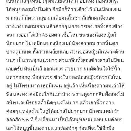
เป็นน้ำใสๆ เหนียวๆ ผมเลียจนน้ำเกือบแห้ง มือหนึ่งก็รูด
ไอ้หนูของผมไปในตัว อีกมือก็ท้าวเตียงไว้ มันเมื่อยแขน
มากแต่ก็มีความสุข ผมเลียจนลิ้นชา สักพักผมจึงถอด
กางเกงของผมออก แล้วค่อยๆ แยกขาของเธอทั้งสองข้าง
จนกางออกได้สัก 45 องศา เชื่อไหมขนของน้องหญิงมี
น้อยมาก ไม่เหมือนของน้องเมย์น้องสาวผม รายนั้นดก
ปกคลุมหมด ทั้งสามเหลี่ยมเลย ส่วนของหญิงมีเฉพาะด้าน
บนๆ เป็นกระจุกแนวยาว ส่วนกลีบทั้งสองข้างล่างไม่มีขน
เลยครับ มันเป็นสี ออกแดงๆ สวยมาก ผมตัดสินใจใช้นิ้ว
แหวกออกดูเพื่อสำรวจ ข้างในของน้องหญิงจัดว่ายังใหม่
อยู่ ไม่โทรมมาก เธอมีแฟน อยู่แล้ว เห็นน้องสาวผมเล่าให้
ฟัง และคงเคยมีอะไรกันมาบ้างเพราะดูจากกลีบทั้งสองไม่
สนิท และมีรอยคล้ำนิดๆ แต่ไม่มาก แล้วเอานิ้วกลาง
ค่อยๆ แหย่ลงไปในรูได้อย่างไม่ยากมากนัก ผมแหย่เข้า
ออกสัก 5-6 ที ก็เปลี่ยนมาเป็นไอ้หนูของผมแทน ผมค่อยๆ
เอาไอ้หนูถูขึ้นลงตามแนวร่องช้าๆ ก่อนที่จะใช้อีกมือ