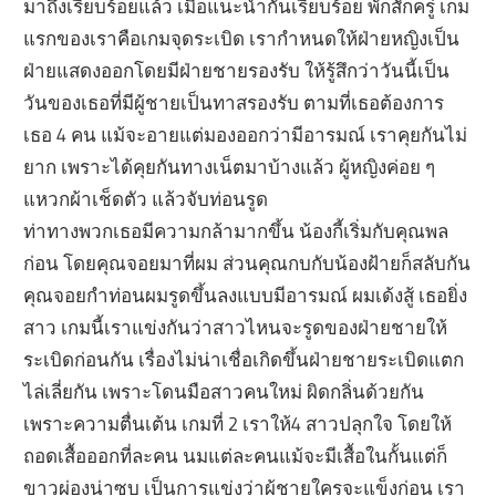
มาถึงเรียบร้อยแล้ว เมื่อแนะนำกันเรียบร้อย พักสักครู่ เกม
แรกของเราคือเกมจุดระเบิด เรากำหนดให้ฝ่ายหญิงเป็น
ฝ่ายแสดงออกโดยมีฝ่ายชายรองรับ ให้รู้สึกว่าวันนี้เป็น
วันของเธอที่มีผู้ชายเป็นทาสรองรับ ตามที่เธอต้องการ
เธอ 4 คน แม้จะอายแต่มองออกว่ามีอารมณ์ เราคุยกันไม่
ยาก เพราะได้คุยกันทางเน็ตมาบ้างแล้ว ผู้หญิงค่อย ๆ
แหวกผ้าเช็ดตัว แล้วจับท่อนรูด
ท่าทางพวกเธอมีความกล้ามากขึ้น น้องกี้เริ่มกับคุณพล
ก่อน โดยคุณจอยมาที่ผม ส่วนคุณกบกับน้องฝ้ายก็สลับกัน
คุณจอยกำท่อนผมรูดขึ้นลงแบบมีอารมณ์ ผมเด้งสู้ เธอยิ่ง
สาว เกมนี้เราแข่งกันว่าสาวไหนจะรูดของฝ่ายชายให้
ระเบิดก่อนกัน เรื่องไม่น่าเชื่อเกิดขึ้นฝ่ายชายระเบิดแตก
ไล่เลี่ยกัน เพราะโดนมือสาวคนใหม่ ผิดกลิ่นด้วยกัน
เพราะความตื่นเต้น เกมที่ 2 เราให้4 สาวปลุกใจ โดยให้
ถอดเสื้อออกที่ละคน นมแต่ละคนแม้จะมีเสื้อในกั้นแต่ก็
ขาวผ่องน่าซบ เป็นการแข่งว่าผู้ชายใครจะแข็งก่อน เรา