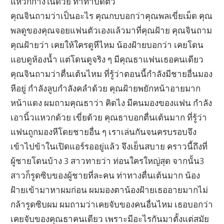
แหวกกางในด้วย ทำท่าบิดตัว
คุณจินถามว่าเป็นอะไร คุณกบบอกว่าคุณพลเขี่ยเม็ด คุณ
พลดูของคุณจอยแฟนตัวเองแล้วมาที่คุณฝ้าย คุณจินถาม
คุณฝ้ายว่า เคยให้ใครดูหีไหม น้องฝ้ายบอกว่า เคยโดน
แอบดูห้องน้ำ แต่โดนดูจริง ๆ มีคุณธาแฟนเธอคนเดียว
คุณจินถามว่าตื่นเต้นไหม ที่รู้ว่าตอนนี้กำลังมีชายอื่นมอง
หีอยู่ กำลังลูบกำลังคลำด้วย คุณฝ้ายพยักหน้าอายมาก
หน้าแดง ผมถามคุณธาว่า คิดไง มีคนมองของแฟน กำลัง
เอานิ้วแหวกด้วย เขี่ยด้วย คุณธาบอกตื่นเต้นมาก ที่รู้ว่า
แฟนถูกมองหีโดยชายอื่น ๆ เราเล่นกันจนครบรอบจึง
เข้าไปข้าในเปิดแอร์รออยู่แล้ว จึงเย็นสบาย คราวนี้ถึงที่
ผู้ชายโดนบ้าง 3 สาวทายว่า ท่อนใครใหญ่สุด จากนั้น3
สาวก็รูดซิบของผู้ชายที่ละคน ท่าทางตื่นเต้นมาก น้อง
ฝ้ายเข้ามาหาผมก่อน ผมมองตาน้องฝ้ายเธออายมากไม่
กล้ารูดซิบผม ผมถามว่าเคยจับของคนอื่นไหม เธอบอกว่า
เคยจับของคุณธาคนเดียว เพราะมีอะไรกันมาตั้งแต่สมัย