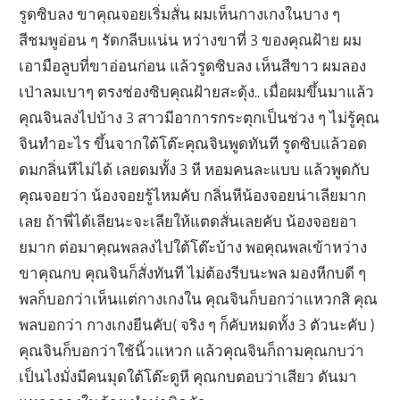
รูดซิบลง ขาคุณจอยเริ่มสั่น ผมเห็นกางเกงในบาง ๆ
สีชมพูอ่อน ๆ รัดกลีบแน่น หว่างขาที่ 3 ของคุณฝ้าย ผม
เอามือลูบที่ขาอ่อนก่อน แล้วรูดซิบลง เห็นสีขาว ผมลอง
เป่าลมเบาๆ ตรงช่องซิบคุณฝ้ายสะดุ้ง.. เมื่อผมขึ้นมาแล้ว
คุณจินลงไปบ้าง 3 สาวมีอาการกระตุกเป็นช่วง ๆ ไม่รู้คุณ
จินทำอะไร ขึ้นจากใต้โต๊ะคุณจินพูดทันที รูดซิบแล้วอด
ดมกลิ่นหีไม่ได้ เลยดมทั้ง 3 หี หอมคนละแบบ แล้วพูดกับ
คุณจอยว่า น้องจอยรู้ไหมคับ กลิ่นหีน้องจอยน่าเลียมาก
เลย ถ้าพี่ได้เลียนะจะเลียให้แตดสั่นเลยคับ น้องจอยอา
ยมาก ต่อมาคุณพลลงไปใต้โต๊ะบ้าง พอคุณพลเข้าหว่าง
ขาคุณกบ คุณจินก็สั่งทันที ไม่ต้องรีบนะพล มองหีกบดี ๆ
พลก็บอกว่าเห็นแต่กางเกงใน คุณจินก็บอกว่าแหวกสิ คุณ
พลบอกว่า กางเกงยีนคับ( จริง ๆ ก็คับหมดทั้ง 3 ตัวนะคับ )
คุณจินก็บอกว่าใช้นิ้วแหวก แล้วคุณจินก็ถามคุณกบว่า
เป็นไงมั่งมีคนมุดใต้โต๊ะดูหี คุณกบตอบว่าเสียว ดันมา