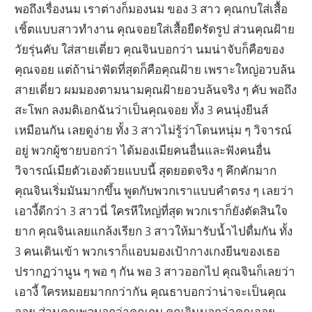
พอถึงเรื่องนม เราต่างก็มองนม ของ 3 สาว คุณกบใส่เสื้อ
เชิ้ตแบบสาวทำงาน คุณจอยใส่เสื้อยืดรัดรูป ส่วนคุณฝ้าย
วัยรุ่นคับ ใส่สายเดี่ยว คุณจินบอกว่า นมน่าจับก็คือของ
คุณจอย แต่ถ้าน่าฟัดที่สุดก็คือคุณฝ้าย เพราะใหญ่อวบล้น
สายเดี่ยว ผมมองตามนามคุณฝ้ายอวบล้นจริง ๆ คับ พอถึง
สะโพก ลงมติเอกฉันว่าเป็นคุณจอย ทั้ง 3 คนนุ่งยีนส์
เหมือนกัน เลยดูง่าย ทั้ง 3 สาวไม่รู้ว่าโดนหนุ่ม ๆ วิจารณ์
อยู่ พวกผู้ชายบอกว่า ได้มองเมียคนอื่นและฟังคนอื่น
วิจารณ์เมียตัวเองด้วยแบบนี้ สุดยอดจริง ๆ คึกคักมาก
คุณจินเริ่มมันมากขึ้น พูดกับพวกเราแบบคำตรง ๆ เลยว่า
เอางี้ดีกว่า 3 สาวนี่ ใครหีใหญ่ที่สุด พวกเราก็ยังตัดสินใจ
ยาก คุณจินเลยแกล้งเรียก 3 สาวให้มารับน้ำไปดื่มกัน ทั้ง
3 คนเดินเข้า พวกเราก็แอบมองเป้ากางเกงยีนของเธอ
ปรากฏว่านูน ๆ พอ ๆ กัน พอ 3 สาวออกไป คุณจินก็เลยว่า
เอางี้ ใครหมอยมากกว่ากัน คุณธาบอกว่าน่าจะเป็นคุณ
จอย ส่วนคุณพลบอกว่าคุณกบ คุณจินบอกว่าคุณจอย