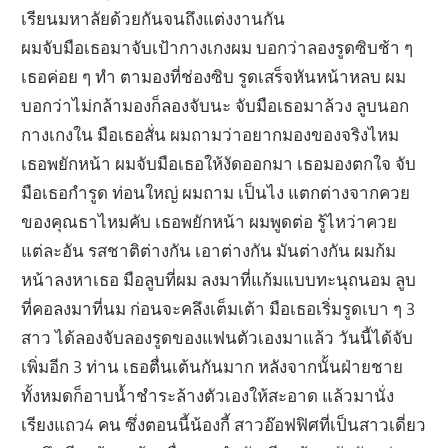
เรียนมหาลัยด้วยกันจนถึงแต่งงานกัน
ผมจับมือเธอมาจับเป้ากางเกงผม บอกว่าลองรูดซิบช้า ๆ
เธอค่อย ๆ ทำ ตามองที่ช่องซิบ รูดเสร็จหันหน้าหลบ ผม
บอกว่าไม่กล้ามองก็ลองจับนะ จับมือเธอมาล้วง ลูบนอก
กางเกงใน มือเธอสั่น ผมถามว่าอยากมองของจริงไหม
เธอพยักหน้า ผมจับมือเธอให้งัดออกมา เธอมองตกใจ จับ
มือเธอกำรูด ท่อนใหญ่ ผมถาม เป็นไง แตกต่างจากควย
ของคุณธาไหมคับ เธอพยักหน้า ผมพูดต่อ รู้ไหว่าควย
แต่ละอัน รสชาติต่างกัน เอาต่างกัน มันต่างกัน ผมก้ม
หน้าลงหาเธอ มือลูบที่ผม ลงมาที่แก้มแบบทะนุถนอม ลูบ
ที่คอลงมาที่นม ก่อนจะคลึงเต็มเต้า มือเธอเริ่มรูดเบา ๆ 3
สาว ได้ลองจับลองรูดของแฟนตัวเองมาแล้ว วันนี้ได้จับ
เพิ่มอีก 3 ท่าน เธอตื่นเต้นกันมาก หลังจากนั้นฝ่ายชาย
ทั้งหมดก็อาบน้ำชำระล้างตัวเองให้สะอาด แล้วมานั่ง
เรียงแถว4 คน ซึ่งตอนนี้น้องกี้ สาวอ๊อฟฟิศที่เป็นสาวเดี่ยว