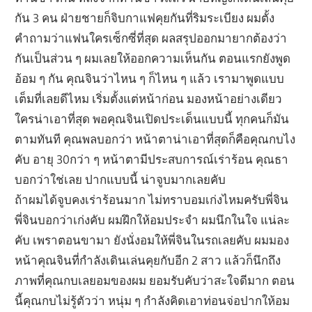
กัน 3 คน ฝ่ายชายก็จิบกาแฟคุยกันที่ริมระเบียง ผมตั้ง
คำถามว่าแฟนใครเซ็กซี่ที่สุด ผลสรุปออกมายากต้องว่า
กันเป็นส่วน ๆ ผมเลยให้ออกความเห็นกัน ตอนแรกยังพูด
อ้อม ๆ กัน คุณจินว่าไหน ๆ ก็ไหน ๆ แล้ว เรามาพูดแบบ
เต็มที่เลยดีไหม เริ่มตั้งแต่หน้าก่อน มองหน้าอย่างเดียว
ใครน่าเอาที่สุด พอคุณจินเปิดประเด็นแบบนี้ ทุกคนก็มัน
ตามทันที คุณพลบอกว่า หน้าตาน่าเอาที่สุดก็คือคุณกบไง
คับ อายุ 30กว่า ๆ หน้าตามีประสบการณ์เร่าร้อน คุณธา
บอกว่าใช่เลย ปากแบบนี้ น่าจูบมากเลยคับ
ถ้าผมได้จูบคงเร่าร้อนมาก ไม่ทราบอมเก่งไหมครับพี่จิน
พี่จินบอกว่าเก่งคับ ผมฝึกให้อมประจำ ผมนึกในใจ แน่ละ
คับ เพราตอนขามา ยังนั่งอมให้พี่จินในรถเลยคับ ผมมอง
หน้าคุณจินที่กำลังเดินเล่นคุยกับอีก 2 สาว แล้วก็นึกถึง
ภาพที่คุณกบเลยอมของผม ยอมรับคับว่าสะใจดีมาก ตอน
นี้คุณกบไม่รู้ตัวว่า หนุ่ม ๆ กำลังคิดเอาท่อนจ่อปากให้อม