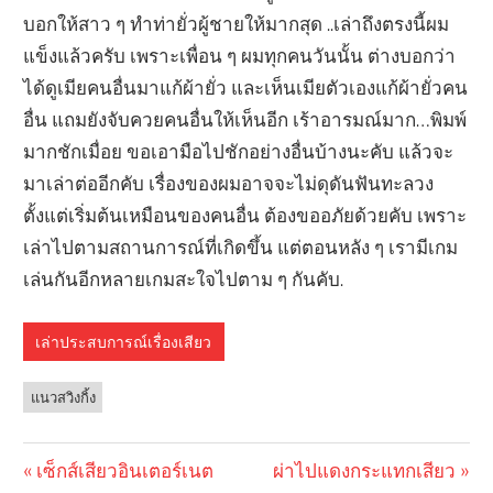
บอกให้สาว ๆ ทำท่ายั่วผู้ชายให้มากสุด ..เล่าถึงตรงนี้ผม
แข็งแล้วครับ เพราะเพื่อน ๆ ผมทุกคนวันนั้น ต่างบอกว่า
ได้ดูเมียคนอื่นมาแก้ผ้ายั่ว และเห็นเมียตัวเองแก้ผ้ายั่วคน
อื่น แถมยังจับควยคนอื่นให้เห็นอีก เร้าอารมณ์มาก…พิมพ์
มากชักเมื่อย ขอเอามือไปชักอย่างอื่นบ้างนะคับ แล้วจะ
มาเล่าต่ออีกคับ เรื่องของผมอาจจะไม่ดุดันฟันทะลวง
ตั้งแต่เริ่มต้นเหมือนของคนอื่น ต้องขออภัยด้วยคับ เพราะ
เล่าไปตามสถานการณ์ที่เกิดขึ้น แต่ตอนหลัง ๆ เรามีเกม
เล่นกันอีกหลายเกมสะใจไปตาม ๆ กันคับ.
เล่าประสบการณ์เรื่องเสียว
แนวสวิงกิ้ง
Previous
เซ็กส์เสียวอินเตอร์เนต
Next
ผ่าไปแดงกระแทกเสียว