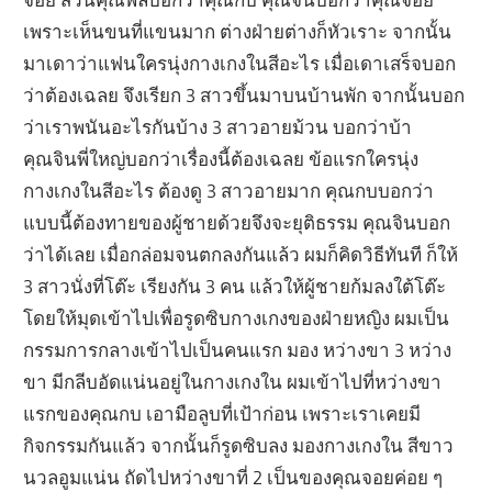
เพราะเห็นขนที่แขนมาก ต่างฝ่ายต่างก็หัวเราะ จากนั้น
มาเดาว่าแฟนใครนุ่งกางเกงในสีอะไร เมื่อเดาเสร็จบอก
ว่าต้องเฉลย จึงเรียก 3 สาวขึ้นมาบนบ้านพัก จากนั้นบอก
ว่าเราพนันอะไรกันบ้าง 3 สาวอายม้วน บอกว่าบ้า
คุณจินพี่ใหญ่บอกว่าเรื่องนี้ต้องเฉลย ข้อแรกใครนุ่ง
กางเกงในสีอะไร ต้องดู 3 สาวอายมาก คุณกบบอกว่า
แบบนี้ต้องทายของผู้ชายด้วยจึงจะยุติธรรม คุณจินบอก
ว่าได้เลย เมื่อกล่อมจนตกลงกันแล้ว ผมก็คิดวิธีทันที ก็ให้
3 สาวนั่งที่โต๊ะ เรียงกัน 3 คน แล้วให้ผู้ชายก้มลงใต้โต๊ะ
โดยให้มุดเข้าไปเพื่อรูดซิบกางเกงของฝ่ายหญิง ผมเป็น
กรรมการกลางเข้าไปเป็นคนแรก มอง หว่างขา 3 หว่าง
ขา มีกลีบอัดแน่นอยู่ในกางเกงใน ผมเข้าไปที่หว่างขา
แรกของคุณกบ เอามือลูบที่เป้าก่อน เพราะเราเคยมี
กิจกรรมกันแล้ว จากนั้นก็รูดซิบลง มองกางเกงใน สีขาว
นวลอูมแน่น ถัดไปหว่างขาที่ 2 เป็นของคุณจอยค่อย ๆ