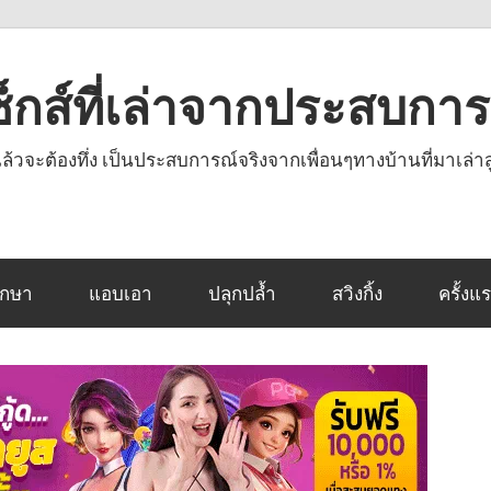
งเซ็กส์ที่เล่าจากประสบกา
านแล้วจะต้องทึ่ง เป็นประสบการณ์จริงจากเพื่อนๆทางบ้านที่มาเล่าส
ึกษา
แอบเอา
ปลุกปล้ำ
สวิงกิ้ง
ครั้งแ