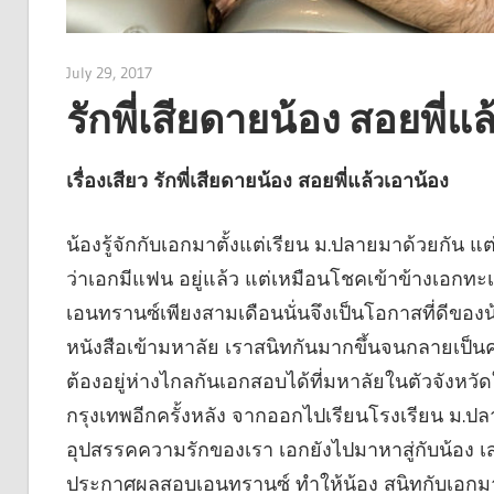
July 29, 2017
admin
รักพี่เสียดายน้อง สอยพี่แ
เรื่องเสียว รักพี่เสียดายน้อง สอยพี่แล้วเอาน้อง
น้องรู้จักกับเอกมาตั้งแต่เรียน ม.ปลายมาด้วยกัน แต่ตอนนั้นน้องได้แต่แอบชอบเค้าข้างเดียวอย่างเงียบๆเพราะว่าเอกมีแฟน อยู่แล้ว แต่เหมือนโชคเข้าข้างเอกทะเลาะกับแฟนเค้าจนเลิกรากันไปก่อน ถึงเวลาที่จะสอบเอนทรานซ์เพียงสามเดือนนั่นจึงเป็นโอกาสที่ดีของน้องใน การเข้าไปรักษาแผลใจให้เค้าพร้อมกับช่วยกันติวหนังสือเข้ามหาลัย เราสนิทกันมากขึ้นจนกลายเป็นความรักถึงแม้ว่าผลการสอบเอนทรานซ์จะทำให้ เราทั้งคู่ต้องอยู่ห่างไกลกันเอกสอบได้ที่มหาลัยในตัวจังหวัดใกล้บ้าน ของตัวเองส่วนน้องก็ต้องกลับเข้ามาใช้ชีวิตในกรุงเทพอีกครั้งหลัง จากออกไปเรียนโรงเรียน ม.ปลายแถบชานเมืองถึงสามปีแต่ระยะทางก็ไม่เคย เป็นอุปสรรคความรักของเรา เอกยังไปมาหาสู่กับน้อง เสมอในวันหยุดเสาร์ อาทิตย์ช่วงเวลาสามเดือนหลังจากที่ประกาศผลสอบเอนทรานซ์ ทำให้น้อง สนิทกับเอกมากจนกระทั่งเอกเอ่ยปากบอกรักและขอน้องเป็นแฟนในวันหนึ่งที่เรานั่งอ่านหนังสืออยู่ด้วย กันที่ชั้นบนของบ้านน้อง ดีใจมากเพราะน้องเองก็แอบชอบเอกมาตั้งแต่เอกยังไม่คิดมองน้องด้วยซ้ำไม่ รู้ว่ามีอะไรมาดลใจ เราทั้งคู่ค่อยๆเลื่อนใบหน้าเข้าหากันจนปากของเราทั้งคู่ประกบกันเป็น การจูบที่นุ่มนวลแต่แฝงไว้ด้วยความอบอุ่น น้องรู้สึกเหมือนล่องลอยอยู่กลางอากาศมือของเอกก็เริ่มลูบไล้ไปมาบน ร่างกายของน้อง เสื้อผาค่อยๆหลุดออกจากร่างกายน้องไปทีละชิ้น เมื่อชิ้นสุดท้ายถูกถอดออกจากร่างกายจนรู้สึกหนาวสะท้านจากไอเย็นของ เครื่องปรับอากาศความรู้สึกผิดชอบชั่วดีก็กลับมาน้องเอามือปกปิดร่าง กายเอาไว้พร้อมร้องห้ามไม่ให้เอกล่วงเกินน้องมากไปกว่านี้ แต่เหมือน ว่ามันจะช้าไปแล้ว ร่างของน้องถูกกดลงบนที่นอนพร้อมกับโดนพรมจูบไปทุกส่วนของร่างกายเอก ไล่ลิ้นไปตามใบหู ริมฝีปาก น้องเริ่มรู้สึกคล้อยตามอีกครั้งเรี่ยวแรงเริ่มหมดไปไล่ต่ำลงมาตามซอก คอ เม้มดูดที่ปลายยอดอกจนต้องแอ่นอกขึ้นมาสู้กับลิ้นของเขาปลายยอดของ มันแข็งขึ้นมาเป็นไตคล้ายตอบสนองความรู้สึกที่ได้รับ เอกไล่ปลายลิ้นลงมาที่ท้องน้อยไล่วนไปรอบสะดือ น้องแขม่วท้องด้วยความเสียวปนจั๊กกะจี้ น้ำใสๆจากส่วนล่างซึมออกมาจน หว่างขาเปียกแฉะ จนกระทั่งเอกซุกหน้าเข้ามาที่หว่างขาของน้องตวัดลิ้น เลียไปมาที่กลีบสาวทั้งสองข้างโดยไม่ใส่ใจ กับร่องหลืบตรงกลางแม้แต่นิดเอกแทะเล็มกลีบเนื้อทั้งสองข้างของน้องจนน้องทนความรู้สึกนี้ไม่ไหวต้องร้อง ขอให้เขาช่วยใช้ลิ้นกับส่วนที่น้องต้องการเอกเริ่มโลมเลียที่ร่อง เนื้อของน้องใช้ปลายลิ้นแทงเข้าๆออกๆกับช่องทางของน้องจมูกก็กดลงมาบน ติ่งเสียวเรียกน้ำใสๆจากร่องของน้องออกมามากมายจนฉ่ำแฉะรู้สึกได้ว่า ที่นอนตรงสะโพกมีความเปียกชื้น นานเท่านานจนเหมือนไม่มีที่สิ้นสุดน้อง สะดุ้งอีกครั้งเมื่อรู้สึกถึงสิ่งแปลกปลอมขนาดใหญ่ที่ทั้งแข็งแกร่งและ อบอุ่นกำลังพยายามจะแหวกเข้ามาในร่างกาย ความอึดอัดเริ่มทำให้น้อง รู้สึกคับแน่นและหายใจไม่ออกอยู่ชั่วขณะ จนกระทั่งส่วนปลายของมันผ่านไปน้องถอนหายใจเฮือกใหญ่ ความคับแน่นลดน้อยลงกว่าเดิมตามขนาดของลำตัวที่เล็กกว่าส่วนปลายของมันแต่ ความอึดอัดยังไม่หมดไป น้องรู้สึกจุกแน่นในหน้าท้องความเจ็บปวดมีบ้าง แต่ไม่มากมายเท่าความอึดอัดนี้ เนื่องจากน้องเองเคยโดนญาติผู้พี่ล่วง เกินมาก่อน อาจจะไม่ใช่ความผิดของพี่เค้า ในตอนนั้นเพราะน้องเองก็กำลังอยู่ในวัยอยากรู้อยากเห็นเลยไม่ได้ขัดขืน หรือร้องให้ใครช่วยแม้แต่น้อยแต่ความรู้สึกละอายใจหลังจากที่ความสาว โดนพรากไปทำให้น้องรู้สึกตัวและไม่ยอมปล่อยเนื้อปล่อยตัวให้ใครอีกเป็นครั้งที่สองจนกระ ทั่งได้มามอบให้กับเอกคนที่น้องหลงรักความอึดอัดที่แผ่ซ่านเข้ามาพร้อมๆกับความเสียวที่มีมากขึ้น เรื่อยๆทุกขณะที่แก่นกายของเอกเคลื่อนที่ล่วงล้ำเขามาในตัวของน้อง น้องถอนหายใจเป็นระยะๆเพื่อหวังระบายความอึดอัดอันนี้ออกไปกว่าที่ หน้าขาของเราทั้งสองคนจะแนบชิดกันน้องก็แทบจะทนไม่ได้เอกแช่คาส่วนนั้น เอาไว้รอจนน้องปรับตัวเข้ากับความแปลกใหม่ในร่างกายได้จึงค่อยสาวลำยาว เข้าออกอย่างช้าๆท่ามกลางเสียงครางกระเส่าของน้อง เรามองหน้าสื่อสารกันโดยไม่ต้องใช้คำพูดความเร็วในการเคลื่อนไหวของเอก ทำให้เสียงครางของน้องดังขึ้นเรื่อยๆแต่ก็ไม่ดังไปกว่าเสียงคำรามของ เครื่องปรับอากาศที่กำลังทำงาน เราคุยกันด้วยสะโพกจนกระทั่งน้องยอมยกธงขาวปล่อยให้ทำนบความเสียวที่ กลั้นเอาไว้แตกออกมาอาบท่อนลำของเอก เขากดสะโพกเข้ามาจนชิดแนบแน่นส่ายควงสะโพกไปมาให้ท่อนเนื้อที่คาอยู่ข้างในนั้นควานไปมาในร่องของน้องจนน้องแทบจะ สำลักความเสียวที่เอกเป็นผู้มอบให้ยกแรกผ่านไปแต่น้องยังไม่อาจหยุดไว้แค่นั้นตราบใดที่เอกยังไม่ ถึงปลายทางพร้อมกับน้องเอกสอนให้น้องขึ้นคร่อมสะโพกของเขาแล้วจับสะโพกของน้องยกขึ้นลงขย่มตอเนื้อของเค้าจน น้องเริ่มที่จะจับจังหวะเองได้เค้าก็ปล่อยให้น้องรับบทบาท จ๊อกกี้สาวควบม้าหนุ่มความเสียวที่คั่งค้างจากครั้งแรกของเอกทำให้น้อง ควบม้าไปได้ไม่นานนักน้ำรักจากเอกก็พุ่งเข้ามาในร่องของน้องโดยไม่ทัน ตั้งตัวความอุ่นเสียวที่พุ่งเป็นสายเข้ามาในร่องนั้นทำให้น้องรู้สึกสะดุ้งเสียว เป็นอย่างมากน้องสะอึกตัวเฮือกหนึ่งร่องเสียวขมิบรัดลำเนื้อของเอกตุ๊บๆถี่ๆทิ้งตัวลงนอน ทาบทับเอกไว้ด้วยความเหนื่อยอ่อนขณะที่ท่อนล่างของเรายังไม่แยกออก จากกันน้ำรักของเอกมีมากเหลือเกินมันไหลย้อนกลับออกมาทางเดิมจนหน้าขา ของเราทั้งคู่เลอะไปด้วยน้ำของเราทั้งสอง เราเดินกอดก่ายกันไปเข้าห้อง น้ำ เพื่อทำความสะอาดร่างกายหลังจากกรำศึกสวาทมาอย่างหนักเอกสอนวิธีลดอัตราความเสี่ยงง่ายๆเบื้องต้นให้กับน้องโดยใช้นิ้วชี้ล้วงเข้า ไปในร่องของน้องจนสุดโคนนิ้ว แล้วงอปลายนิ้วกวาดเอาน้ำรักที่เอกปล่อยเอาไว้เมื่อซักครู่นี้ออกมาคราบ ขาวๆไหลออกมาจากจิ๋มน้องเป็นทาง เอกทำแบ