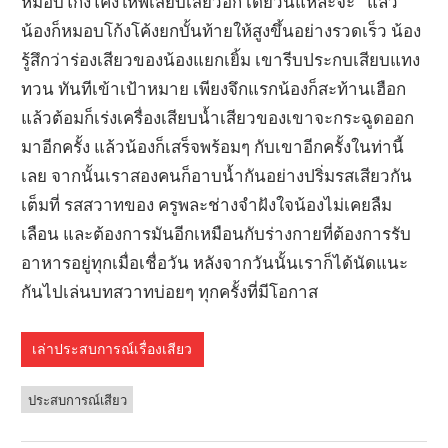
หมอบโก้งโค้งให้พี่เสียบเสียวอีก เดี๋ยวนี้แหละจ้ะ” แล้ว
น้องก็หมอบโก้งโค้งยกบั้นท้ายให้สูงขึ้นอย่างรวดเร็ว น้อง
รู้สึกว่าร่องเสียวของน้องแยกเยิ้ม เขารีบประกบเสียบแทง
ทวน ทันทีเข้าเป้าหมาย เพียงจึกแรกน้องก็สะท้านเฮือก
แล้วต้อมก็เร่งเครื่องเสียบน้ำเสียวของเขาจะกระฉูดออก
มาอีกครั้ง แล้วน้องก็เสร็จพร้อมๆ กับเขาอีกครั้งในท่านี้
เลย จากนั้นเราสองคนก็อาบน้ำกันอย่างปริ่มรสเสียวกัน
เต็มที่ รสสวาทของ ครูพละช่างจำฝังใจน้องไม่เคยลืม
เลือน และต้องการมันอีกเหมือนกับร่างกายที่ต้องการรับ
อาหารอยู่ทุกเมื่อเชื่อวัน หลังจากวันนั้นเราก็ได้นัดแนะ
กันไปเล่นบทสวาทบ่อยๆ ทุกครั้งที่มีโอกาส
เล่าประสบการณ์เรื่องเสียว
ประสบการณ์เสียว