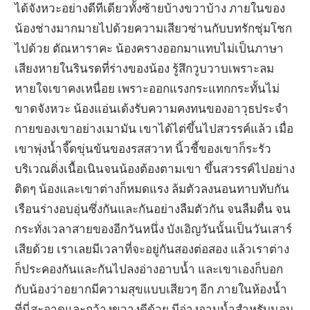
ได้จังหวะอย่างดีทีเดียวทั้งซ้ายบ้างขวาบ้าง ภายในของ
น้องช่างมากมายไปด้วยความเสียวซ่านกับบทรักชุ่มโชก
ไปด้วย ตัณหาราคะ น้องครางออกมาแทบไม่เป็นภาษา
เสียงหายในรินรดที่ร่างของน้อง รู้สึกวูบวาบเพราะลม
หายใจเขาคงเหนื่อย เพราะออกแรงกระแทกกระทั้นไม่
ขาดจังหวะ น้องแอ่นเด้งรับความคงทนของอาวุธประจำ
กายของเขาอย่างเมามัน เขาได้ไต่ขึ้นไปสวรรค์แล้ว เมื่อ
เขาพุ่งน้ำจี๊ดขุ่นข้นของรสสวาท นิ้วชี้ของเขาก็ระรัว
บริเวณติ่งเนื้อเนินจนน้องต้องตามเขา ขึ้นสวรรค์ไปอย่าง
ติดๆ น้องและเขาต่างก็หมดแรง ล้มตัวลงนอนทาบทับกัน
เรือนร่างอบอุ่นซึ่งกันและกันอย่างลืมตัวกัน จนลืมตื่น จน
กระทั่งเวลาสายของอีกวันหนึ่ง บังเอิญวันนั้นเป็นวันเสาร์
เสียด้วย เราเลยมีเวลาที่จะอยู่กันสองต่อสอง แล้วเราต่าง
ก็ประคองกันและกันไปลงอ่างอาบน้ำ และเขาเองก็บอก
กับน้องว่าอยากมีความสุขแบบเสียวๆ อีก ภายในห้องน้ำ
ที่นี่สะอาดและกว้างขวางดีด้วย มีอ่างอาบน้ำสำหรับนอน