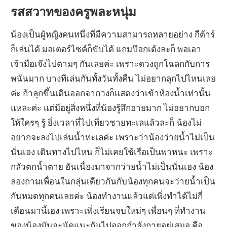
รสสวาทของครูพละหนุ่ม
น้องเป็นผู้หญิงคนหนึ่งที่มีความสามารถหลายอย่าง กีต้าร์
ก็เล่นได้ มอเตอร์ไซค์ก็ขับได้ แถมป๊อกเด้งละก็ พอเอา
เจ้ามือเจ๊งไปตามๆ กันเลยค่ะ เพราะดวงถูกโฉลกกับการ
พนันมาก บางทีเล่นกันทั้งวันทั้งคืน ไม่อยากลุกไปไหนเลย
ค่ะ ถ้าลุกขึ้นเดินออกจากวงก็แสดงว่าเข้าห้องน้ำเท่านั้น
แหละค่ะ แต่มีอยู่สิ่งหนึ่งที่น้องรู้สึกอายมาก ไม่อยากบอก
ให้ใครๆ รู้ ยิ่งเวลาที่ไปเที่ยวชายทะเลแล้วละก็ น้องไม่
อยากจะลงไปเล่นน้ำทะเลค่ะ เพราะว่าน้องว่ายน้ำไม่เป็น
นั่นเอง เดินทางไปไหน ก็ไม่เคยใช้เรือเป็นพาหนะ เพราะ
กลัวตกน้ำตาย อันเนื่องมาจากว่ายน้ำไม่เป็นนั่นเอง น้อง
ลองถามเพื่อนในกลุ่นเดียวกันกับน้องทุกคนจะว่ายน้ำเป็น
กันหมดทุกคนเลยค่ะ น้องทำงานแล้วแต่เพิ่งทำได้ไม่กี่
เดือนมานี้เอง เพราะเพิ่งเรียนจบใหม่ๆ เพื่อนๆ ที่ทำงาน
ของน้องมันจะนัดแนะกันไปออกกำลังกายอยู่เสมอ คือ