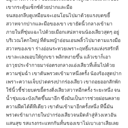
เขากระตุ้นเซ็กซ์ด้วยปากและมือ
จนสองกลีบดูเหมือนจะเอนโอนไปมาด้วยแรงบดขยี้
สวาทจากปากและมือของเขา เขายัดนิ้วกลางเข้ามา
ภายในที่ชุ่มแฉะไปด้วยเมือกเสน่หาจนน้องเสียวสุดๆ อยู่
บริเวณโคกใหญ่ ที่ต้นหญ้าอ่อนเอนพลิ้วไปมาตามแรงมือ
สวาทของเขา ร่างอ่อนระทวยเพราะฤทธิ์แรงแห่งรสรักที่
เขาละเลงมอบให้ถูกเขา พลิกหงายขึ้น แล้วเขาก็เอา
อาวุธประจำกายมาจ่อตรงกลางแอ่งเสียวที่เต็มไปด้วย
ความชุ่มฉ่ำ เขาดันพรวดเข้ามาหนึ่งครั้ง น้องร้องสูดปาก
เพราะความเจ็บปวดตรงปากร่องเสียว เขาถอยออกสักพัก
ใช้นิ้วชี้ช่วยบดขยี้ตรงติ่งเสียวสวาทอีกครั้ง ระยะหนึ่ง จน
น้ำชุ่มแฉะบังเกิดขึ้นมาอีก ซึ่งมันเป็นการช่วยผ่อนคลาย
ความฝืดได้ดีทีเดียว เขาดันเข้ามาอีกครั้งหนึ่ง ทีนี้มัน
พรวดเข้ามาภายในปากร่องเสียวจนมิดลำสู่ห้วงเหวอัน
แสนสุข รสแรงกระแทกกันทั้นของเขาไม่เบาเอาเสียเลย