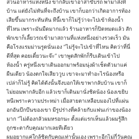
สวนอาหารแห่งหนึ่ง ขากลับเขาอาสาขับรถ พามาส่งที่
บ้าน แต่ยังไม่ทันที่จะถึงบ้าน เขาก็บอกว่าเกิดอาการท้อง
เสียขึ้นมากระทันหัน ทีนี้เขาก็ไม่รู้ว่าจะไปเข้าห้องน้ำ
ที่ไหน เพราะมันมืดมากแล้ว ร้านอาหารก็ปิดหมดแล้ว สัก
พักเขาก็เลี้ยวรถเข้ามาสถานที่แห่งหนึ่งอย่างรวดเร็ว มัน
คือโรงแรมม่านรูดนั่นเอง “ไม่รู้จะไปเข้าที่ไหน คิดว่าที่นี่
ดีที่สุด คอยเดี๋ยวนะจ๊ะ” เขาพูดสักพักก็รีบเดินเข้าไป
ห้องน้ำ ครู่หนึ่งเขาเดินออกมาพร้อมนุ่งผ้าเช็ดตัวมาแค่
ผืนเดียว น้องตกใจเสียววูบ เขาจะมาทำอะไรน้องหรือ
เปล่าก็ไม่รู้ คิดได้ดังนั้นจึงบอกให้เขาพากลับบ้าน เขาก็
ไม่ยอมพากลับอีก แล้วเขาก็เดินมานั่งชิดน้อง น้องเขยิบ
หนีเพราะความประหม่า เมื่อสายตาเหลือบมองไปที่แผ่น
อกอันบึกบึนของเขา มีรูปร่างที่คล้ายกับแฟนเก่าของน้อง
มาก “ไม่ต้องกลัวผมหรอกนะ ตั้งแต่แรกเห็นแล้วผมรู้สึก
ถูกชะตากับคุณมากเลยทีเดียว
ผมอยากแค่ใกล้ชิดกับคุณเท่านั้นเอง เพราะอีกไม่กี่วันคุณ