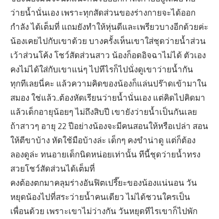
ว่ายน้ำนั่นเอง เพราะทุกสัดส่วนของร่างกายจะได้ออก
กำลัง ได้เต็มที่ แถมยังทำให้หุ่นดีและเพรียวบางอีกด้วยค่ะ
น้องเคยไปกับเขาด้วย บางครั้งเห็นเขาใส่ชุดว่ายน้ำส่วน
เว้าส่วนโค้ง โชว์สัดส่วนสาว น้องก็อดอิจฉาไม่ได้ ตัวเอง
คงไม่ได้ใส่กับเขาแน่ๆ ไปทีไรก็ไปนั่งดูเขาว่ายน้ำกัน
ทุกทีเลยนี่คะ แล้วความคิดของน้องก็แล่นปร๊าดเข้ามาใน
สมอง ใช่แล้ว..ต้องหัดเรียนว่ายน้ำนั่นเอง แต่คิดไปคิดมา
แล้วเด็กอายุน้อยๆ ไม่ถึงสิบปี เขายังว่ายน้ำเป็นกันเลย
ถ้าสาวๆ อายุ 22 ปีอย่างน้องจะมีคนสอนให้หรือเปล่า สอน
ให้ตีขาบ้าง หัดใช้มือบ้างล่ะ เด็กๆ คงขำน่าดู แต่ก็ต้อง
ลองดูล่ะ ทนอายเด็กนิดหน่อยเท่านั้น ทีนี้ชุดว่ายน้ำทรง
สวยโชว์สัดส่วนได้เต็มที่
คงต้องตกมาคลุมร่างอันฟิตเปรี๊ยะของน้องแน่นอน วัน
หยุดน้องไปที่สระว่ายน้ำคนเดียว ไม่ได้ชวนใครเป็น
เพื่อนด้วย เพราะเขาไม่ว่างกัน วันหยุดทีไรเขาก็ไปพัก