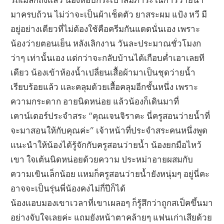
มาครบถ้วน ไม่ว่าจะเป็นผ้าเช็ดตัว ยาสระผม แป้ง หวี มี
อยู่อย่างเดียวที่ไม่ต้องใช้คือครีมกันแดดนั่นเอง เพราะ
น้องว่ายตอนเย็น หลังเลิกงาน วันละประมาณชั่วโมงก
ว่าๆ เท่านั้นเอง แต่กว่าจะกลับบ้านได้เกือบค่ำเอาเลยที
เดียว น้องเข้าห้องน้ำเปลี่ยนเสื้อผ้ามาเป็นชุดว่ายน้ำ
เรียบร้อยแล้ว และคลุมด้วยเสื้อคลุมอีกชั้นหนึ่ง เพราะ
ความกระดาก อายนิดหน่อย แล้วน้องก็เดินมาที่
เคาน์เตอร์ประจำสระ “คุณเจนจิราคะ นี่ครูสอนว่ายน้ำที่
จะมาสอนให้กับคุณค่ะ” เจ้าหน้าที่ประจำสระคนหนึ่งพูด
แนะนำให้น้องได้รู้จักกับครูสอนว่ายน้ำ น้องยกมือไหว้
เขา ใจเต้นนิดหน่อยด้วยความ ประหม่าอายผสมกับ
ความเขินเล็กน้อย แหมก็ครูสอนว่ายน้ำยังหนุ่มๆ อยู่นี่คะ
อาจจะเป็นรุ่นพี่น้องคงไม่กี่ปีก็ได้
น้องแอบมองเขาเวลาที่เขาเผลอๆ ก็รู้สึกว่าถูกสเป็คขึ้นมา
อย่างจับใจเลยค่ะ แถมยังหน้าตาคล้ายๆ แฟนเก่าเสียด้วย