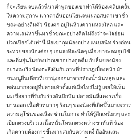
ก็จะเรียน จบแล้วนี่นาคำพูดของเขาทำให้น้องเคลิบเคลิ้ม
ในความสุภาพ แววตาอันอ่อนโยนจนเผลอสบตาเขาชั่ว
ขณะอย่างลืมตัว น้องตก อยู่ในห้วงความหลงใหล และ
ความเสน่หาขึ้นมาชั่วขณะอย่างคิดไม่ถึงว่าจะใจอ่อน
ปวกเปียกได้เท่านี้ มือเขากุมน้องอย่าง แนบสนิท ร่างอ่อน
ระทวยของน้องค่อยๆ เอนลงทีละนิดๆ เมื่อเขาระดมจูบไซ้
และอิ่มอุ่นในช่องปากเขาอย่างดูดดื่ม กับลิ้นของน้อง
อย่างระเริง น้องตะลึงงันกับภาพที่ปรากฏเบื้องหน้า ผ้า
ขนหนูผืนเดียวที่เขานุ่งออกมาจากห้องน้ำมันหลุด และ
หล่นมากองอยู่ที่ปลายเท้าตั้งแต่เมื่อไหร่ไม่รู้ เผยให้เห็น
มะเขือยาวที่รับกับร่างอันบึกบึน ปลายมันสีแดงระเรื่อ
บานออก เนื้อตัวหนาวๆ ร้อนๆ ของน้องที่เกิดขึ้นมาเพราะ
ความคุโชนของเลือดซ่านในกาย ทำให้รู้สึกเหนียวๆ และ
เปียกตรงบริเวณเนื้อหนั่นโหนกตรงหว่างขาทันที น้อง
เกิดความต้องการขึ้นมาผสมกับความหงี่ มืออันแสน