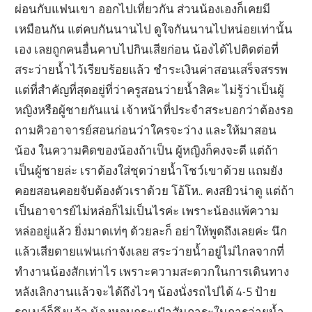
ผ่อนกับแฟนเขา ออกไปเที่ยวกัน ส่วนน้องเองก็เคยมี
เหมือนกัน แต่คบกันนานไป ดูใจกันนานไปหน่อยเท่านั้น
เอง เลยถูกคนอื่นคาบไปกินเสียก่อน น้องได้ไปติดต่อที่
สระว่ายน้ำไว้เรียบร้อยแล้ว ชำระเงินค่าสอนเสร็จสรรพ
แต่ที่สำคัญที่สุดอยู่ที่ว่าครูสอนว่ายน้ำสิคะ ไม่รู้ว่าเป็นผู้
หญิงหรือผู้ชายกันแน่ เจ้าหน้าที่ประจำสระบอกว่าต้องรอ
ถามคิวอาจารย์สอนก่อนว่าใครจะว่าง และให้มาสอน
น้อง ในความคิดของน้องถ้าเป็น ผู้หญิงก็คงจะดี แต่ถ้า
เป็นผู้ชายล่ะ เราต้องใส่ชุดว่ายน้ำโชว์เขาด้วย แถมยัง
คอยสอนคอยจับต้องตัวเราด้วย โอ้โห.. คงสยิวน่าดู แต่ถ้า
เป็นอาจารย์ไม่หล่อก็ไม่เป็นไรค่ะ เพราะน้องแพ้ความ
หล่ออยู่แล้ว ยิ่งมาดเท่ๆ ด้วยละก็ อย่าให้พูดถึงเลยค่ะ นึก
แล้วเสียดายแฟนเก่าจังเลย สระว่ายน้ำอยู่ไม่ไกลจากที่
ทำงานน้องสักเท่าไร เพราะความสะดวกในการเดินทาง
หลังเลิกงานแล้วจะได้ถึงไวๆ น้องนั่งรถไปได้ 4-5 ป้าย
รถเมล์ก็ถึงแล้ว น้องหอบกระเป๋าสัมภาระในการว่ายน้ำ