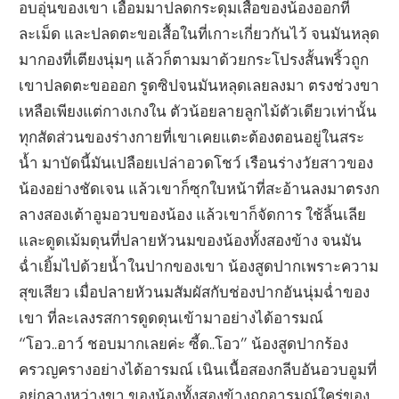
อบอุ่นของเขา เอื้อมมาปลดกระดุมเสื้อของน้องออกที
ละเม็ด และปลดตะขอเสื้อในที่เกาะเกี่ยวกันไว้ จนมันหลุด
มากองที่เตียงนุ่มๆ แล้วก็ตามมาด้วยกระโปรงสั้นพริ้วถูก
เขาปลดตะขอออก รูดซิปจนมันหลุดเลยลงมา ตรงช่วงขา
เหลือเพียงแต่กางเกงใน ตัวน้อยลายลูกไม้ตัวเดียวเท่านั้น
ทุกสัดส่วนของร่างกายที่เขาเคยแตะต้องตอนอยู่ในสระ
น้ำ มาบัดนี้มันเปลือยเปล่าอวดโชว์ เรือนร่างวัยสาวของ
น้องอย่างชัดเจน แล้วเขาก็ซุกใบหน้าที่สะอ้านลงมาตรงก
ลางสองเต้าอูมอวบของน้อง แล้วเขาก็จัดการ ใช้ลิ้นเลีย
และดูดเม้มดุนที่ปลายหัวนมของน้องทั้งสองข้าง จนมัน
ฉ่ำเยิ้มไปด้วยน้ำในปากของเขา น้องสูดปากเพราะความ
สุขเสียว เมื่อปลายหัวนมสัมผัสกับช่องปากอันนุ่มฉ่ำของ
เขา ที่ละเลงรสการดูดดุนเข้ามาอย่างได้อารมณ์
“โอว..อาว์ ชอบมากเลยค่ะ ซี้ด..โอว” น้องสูดปากร้อง
ครวญครางอย่างได้อารมณ์ เนินเนื้อสองกลีบอันอวบอูมที่
อยู่กลางหว่างขา ของน้องทั้งสองข้างถูกอารมณ์ใคร่ของ