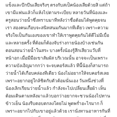
แข็งและบึกบึนเสียจริงๆ ตรงกับสเป็คน้องเสียด้วยสิ แต่ถ้า
เขามีแฟนแล้วก็แห้งไปตามระเบียบ หลายวันที่น้องและ
ครูสอนว่ายน้ำซึ่งทราบมาทีหลังว่าชื่อต้อมได้พูดคุยจน
เรา สองคนเกือบจะสนิทสนมกันมากทีเดียว เพราะความ
จริงใจเป็นกันเองของเขาทำให้เราพูดคุยกันได้ดีไม่มีเบื่อ
และหลายครั้ง ที่ต้อมก็ต้องจับร่างกายน้องบ้างเช่นกัน
ตอนสอนว่ายน้ำในสระ บางครั้งน้องรู้สึกเสียวแว๊บที่
หน้าอก เมื่อมีมือเขาสัมผัส บริเวณนั้น อาจจะเป็นเพราะ
ความบังเอิญมากกว่า จะจบคอร์สแล้ว ทีนี้น้องก็สามารถ
ว่ายน้ำได้เกือบคล่องทีเดียว น้องไม่อยากให้จบคอร์สเลย
เพราะอยากอยู่ใกล้ชิดกับตัวต้อมนั่นเอง วันหนึ่งช่วงที่
น้องเลิกเรียนว่ายน้ำแล้ว กำลังจะไปเปลี่ยนเสื้อผ้า เห็น
ต้อมเดินตามหลังมาแล้วบอกว่าอยากจะชวนน้องไปทาน
ข้าวเย็น น้องรีบตอบตกลงโดยไม่ พูดพร่ำอะไรมาก ก็
เพราะอยากไปกับเขาอยู่แล้วด้วย เรานั่งทานอาหารกันที่