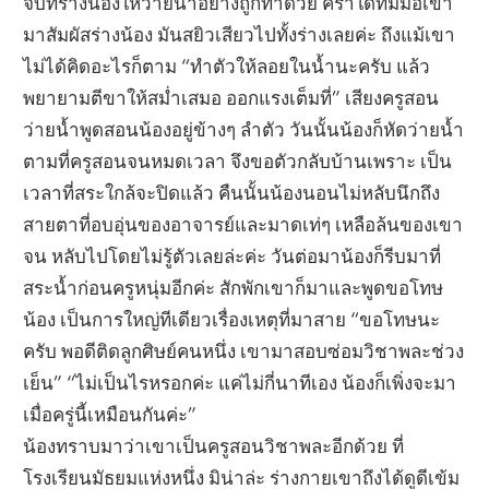
จับที่ร่างน้องให้ว่ายน้ำอย่างถูกท่าด้วย คราใดที่มีมือเขา
มาสัมผัสร่างน้อง มันสยิวเสียวไปทั้งร่างเลยค่ะ ถึงแม้เขา
ไม่ได้คิดอะไรก็ตาม “ทำตัวให้ลอยในน้ำนะครับ แล้ว
พยายามตีขาให้สม่ำเสมอ ออกแรงเต็มที่” เสียงครูสอน
ว่ายน้ำพูดสอนน้องอยู่ข้างๆ ลำตัว วันนั้นน้องก็หัดว่ายน้ำ
ตามที่ครูสอนจนหมดเวลา จึงขอตัวกลับบ้านเพราะ เป็น
เวลาที่สระใกล้จะปิดแล้ว คืนนั้นน้องนอนไม่หลับนึกถึง
สายตาที่อบอุ่นของอาจารย์และมาดเท่ๆ เหลือล้นของเขา
จน หลับไปโดยไม่รู้ตัวเลยล่ะค่ะ วันต่อมาน้องก็รีบมาที่
สระน้ำก่อนครูหนุ่มอีกค่ะ สักพักเขาก็มาและพูดขอโทษ
น้อง เป็นการใหญ่ทีเดียวเรื่องเหตุที่มาสาย “ขอโทษนะ
ครับ พอดีติดลูกศิษย์คนหนึ่ง เขามาสอบซ่อมวิชาพละช่วง
เย็น” “ไม่เป็นไรหรอกค่ะ แค่ไม่กี่นาทีเอง น้องก็เพิ่งจะมา
เมื่อครู่นี้เหมือนกันค่ะ”
น้องทราบมาว่าเขาเป็นครูสอนวิชาพละอีกด้วย ที่
โรงเรียนมัธยมแห่งหนึ่ง มิน่าล่ะ ร่างกายเขาถึงได้ดูดีเข้ม