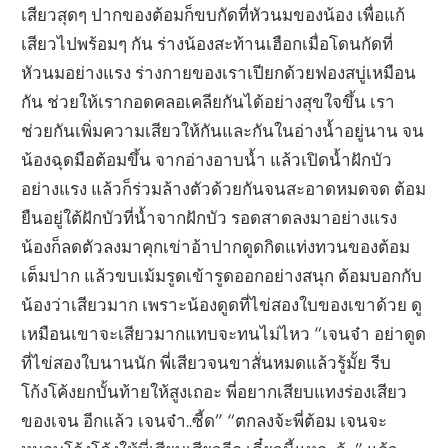
เสียวสุดๆ ปากของต้อมก็ขบกัดที่หัวนมของน้อง เพื่อแก้
เสียวไปพร้อมๆ กัน ร่างน้องสะท้านเฮือกเมื่อโดนกัดที่
หัวนมอย่างแรง ร่างกายของเราเปียกด้วยฟองสบู่เหมือน
กัน ช่วยให้เรากอดคลอเคลียกันได้อย่างสุขใจขึ้น เรา
ช่วยกันเพิ่มความเสียวให้กันและกันในอ่างน้ำอยู่นาน จน
น้องฉุดมือต้อมขึ้น จากอ่างอาบน้ำ แล้วเปิดน้ำฝักบัว
อย่างแรง แล้วก็ร่วมล้างตัวด้วยกันจนสะอาดหมดจด ต้อม
ยืนอยู่ใต้ฝักบัวที่น้ำจากฝักบัว รอดสาดลงมาอย่างแรง
น้องก็ลดตัวลงมาคุกเข่าอ้าปากดูดกิดแท่งทวนของต้อม
เต็มปาก แล้วขบเม้มรูดเข้ารูดออกอย่างสนุก ต้อมบอกกับ
น้องว่าเสียวมาก เพราะน้องดูดที่ไข่สองใบของเขาด้วย ดู
เหมือนเขาจะเสียวมากแทบจะทนไม่ไหว “เจนจ๋า อย่าดูด
ที่ไข่สองใบนานนัก พี่เสียวจนขาสั่นหมดแล้วรู้มั้ย รีบ
โก้งโค้งยกบั้นท้ายให้สูงเถอะ พี่อยากเสียบแทงร่องเสียว
ของเจน อีกแล้ว เจนจ๋า..ซี้ด” “ตกลงจ้ะพี่ต้อม เจนจะ