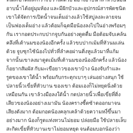
อาบน้ำได้อยู่มุมห้อง และมีฝักบัวและอุปกรณ์สารพัดชนิด
เขาได้จัดการเปิดน้ำจนเต็มอ่างแล้วใช้สบู่ลงละลายจน
เป็นฟองเต็มอ่าง แล้วต้อมก็ฉุดมือน้องลงไปในอ่างพร้อมๆ
กัน เรากอดประกบปากจูบกันอย่างดูดดื่ม มือต้อมจับเคล้น
คลึงที่เต้านมของน้องอีกครั้ง แล้วขบปากเม้มที่หัวนมเล่น
ด้วย จูบซุกไซ้น้องไปทั่วที่ลำคอผ่านติ่งหูแล้วมาที่แก้ม
จากนั้นเขาลงมาดูดเม้มที่เต้านมของน้องอีกครั้ง แล้วน้อง
ก็อยากสัมผัส กับมะเขือยาวของเขาบ้าง น้องจับกำและ
รูดของเขาใต้น้ำ พร้อมกับกระตุกเบาๆ เล่นอย่างสนุก ใช้
ปลายนิ้วเขี่ยที่หัวบาน ของเขา ต้อมเองก็ไม่หยุดนิ่งด้วย
เหมือนกัน เขาล้วงมือลงใต้น้ำ กดปลายนิ้วเพื่อเขี่ยที่ติ่ง
เสียวของน้องอย่างเมามัน น้องครางซี้ดซ้าดออกมาจน
เสียงดังมาก ต้อมกอดน้องคลุกเคล้าด้วยความหงี่ขึ้นมา
อย่างมาก น้องก็รูดแท่งทวนไม่ยอม ปล่อยมือ ใช้ปลายเล็บ
สะกิดเขี่ยที่หัวบานเขาไม่ยอมหยุด จนต้อมบอกน้องว่า