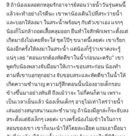
สิ ถ้าน้องเผลอตกหลุมรักอาจารย์สอนว่ายน้ำวันรุ่นคนนี้
แล้วจะทำอย่างไรดีนะ เขาพาน้องเดินไปที่สระว่ายน้ำ
และบอกให้ลงมา ในสระน้ำพร้อมๆ กับตัวเขาเอง แรกๆ
น้องก็ไม่กล้าถอดเสื้อคลุมออก ยืนทำใจสักพักเพราะตั้งแต่
เกิดมายังไม่เคยที่จะใส่ ชุดโป๊ๆ ขนาดนี้เลยค่ะ เขาเรียก
น้องอีกครั้งให้ลงมาในสระน้ำ แต่น้องก็รู้ว่าเขาคงจะรู้
แน่ๆ เลย “ตอนแรกต้องหัดตีขาในน้ำก่อนนะครับ” เขา
พูดกับน้องพลางจับมือมาให้เกาะขอบสระก่อน น้องทำ
ตามที่เขาบอกทุกอย่าง จับขอบสระและหัดตีขาในน้ำให้
เกิดความชำนาญ ความรู้สึกตอนนั้นน้องอายเด็กรอบ
ข้างขึ้นมาอย่างทันที ถึงแม้ว่าจะ ไม่กี่คนก็ตาม เพราะ
เป็นเวลาเย็นแล้ว น้องเห็นเด็กๆ อายุไม่เท่าไหร่ว่ายน้ำ
เล่นอย่างสนุกสนานและชำนาญ ถ้าน้องมีลูกล่ะก็จะจับลง
สระตั้งแต่ยังเล็กๆ เลยค่ะ บางครั้งน้องไม่เข้าใจในการ
สอนของเขา เขาก็แนะนำให้โดยละเอียด แถมเอามือมา