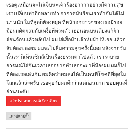
เธอดูเหมือนจะไม่เจ็บนะเค้าร้องอาาาาอย่างมีความสุข
เราเปลี่ยนท่าอีกหลายท่า อากาศมันร้อนเราทำกันได้ไม่
นานนัก ในที่สุดก็ต้องหยุด ที่หน้าอกขาวๆของเธอมีรอย
มือผมติดผสมกับเหงื่อที่ท่วมตัว เธอนอนบนเตียงแก้ผ้า
ล่อนจ้อนแล้วหลับไป ผมใส่เสื้อผ้าแล้วห่มผ้าให้เธอ แล้วก
ลับห้องของผม ผมจะไม่ลืมความสุขครั้งนี้เลย หลังจากวัน
นั้นเราก็เห็นเซ็กส์เป็นเรื่องธรรมดาไปแล้ว เราระบาย
อารมณ์ใส่กันเวลาเธออยากทำเธอจะมาที่ห้องผม ผมก็ไป
ที่ห้องเธอเล่นกัน ผมคิดว่าผมคงได้เป็นคนที่โชคดีที่สุดใน
โลกแล้วล่ะครับ เธอคุยกับผมดีกว่าแต่ก่อนมาก ขอบคุณที่
อ่านนะคับ
เล่าประสบการณ์เรื่องเสียว
แนวปลุกปล้ำ