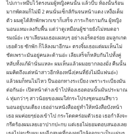
ไปเกาะหมึบไว้ตรงนมผู้หญิงคนนั้น แล้วบีบ ห้องนั้นร้อน
มากพัดลมก็ไม่มี 2 คนนั่นเซ็กส์กันจนหน้าแดง เหงื่อเต็ม
ตัว ผมดูได้สักพักพวกเขาก็เสร็จ ภาระกิจกามกัน ผู้หญิง
นอนแหมะลงกับพื้น แต่ว่าดูเหมือนผู้ชายยังไม่หมดอา
รมณ์อ่ะ เขาเลียนมเธอแผลบๆ อย่างเอร็ดอร่อย อมลูกเกด
เธอด้วย ซักพัก ก็ไล้ลงมาอีกนะ ตรงจิ๋มเธอแต่ผมเห็นไม่
ชัดเพราะมันอยู่คนละด้านอ่ะ เลียเสร็จก็หลับกันไปทั้งคู่
หลับทั้งแก้ผ้านั่นแหละ ผมเห็นแล้วผมอยากลองมั่ง คืนนั้น
ผมคิดถึงแต่หน้าสาวอีกห้องหนึ่ง(คนที่ยังไม่มีแฟนอ่ะ)
แล้วผมก็ทนไม่ไหว ปีนออกทางระเบียง เพราะระเบียงมัน
ต่อกันอ่ะ เปิดหน้าต่างเข้าไปห้องเธอตอนนั้นมันประมาณ
4 ทุ่มกว่าๆ สาวน้อยของผมใส่กระโปรงชุดนอนสีขาว
นอนอยู่บนเตียง เธออ่านหนังสืออยู่ทำให้หนังสือบังหน้า
เธอ ผมค่อยๆย่องเข้าไป กระโดดคร่อมตัวเธอ เธอกำลังจะ
กรีดร้องผมเลยเอาปากปะกบ แต่เธอไม่ยอมตอบสนองเลย
เธอไม่จูบรับผม ผมฉีกสมุดที่กองอยู่ใกล้ออกมาเป็นแผ่นๆ