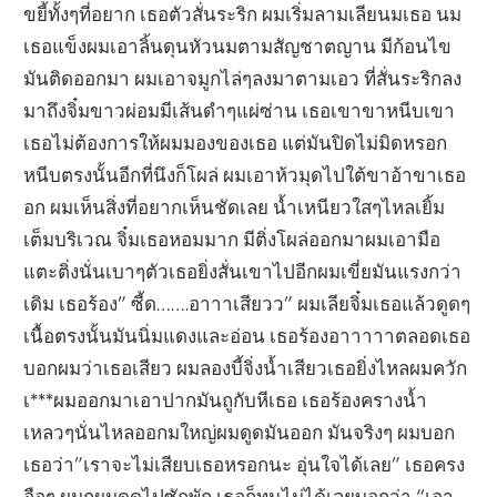
ขยี้ทั้งๆที่อยาก เธอตัวสั่นระริก ผมเริ่มลามเลียนมเธอ นม
เธอแข็งผมเอาลิ้นดุนหัวนมตามสัญชาตญาน มีก้อนไข
มันติดออกมา ผมเอาจมูกไล่ๆลงมาตามเอว ที่สั่นระริกลง
มาถึงจิ๋มขาวผ่อมมีเส้นดำๆแผ่ซ่าน เธอเขาขาหนีบเขา
เธอไม่ต้องการให้ผมมองของเธอ แต่มันปิดไม่มิดหรอก
หนีบตรงนั้นอีกที่นึงก็โผล่ ผมเอาห้วมุดไปใต้ขาอ้าขาเธอ
อก ผมเห็นสิ่งที่อยากเห็นชัดเลย น้ำเหนียวใสๆไหลเยิ้ม
เต็มบริเวณ จิ๋มเธอหอมมาก มีติ่งโผล่ออกมาผมเอามือ
แตะติ่งนั่นเบาๆตัวเธอยิ่งสั่นเขาไปอีกผมเขี่ยมันแรงกว่า
เดิม เธอร้อง” ซี้ด…….อาาาเสียวว” ผมเลียจิ๋มเธอแล้วดูดๆ
เนื้อตรงนั้นมันนิ่มแดงและอ่อน เธอร้องอาาาาาตลอดเธอ
บอกผมว่าเธอเสียว ผมลองบี้จิ่งน้ำเสียวเธอยิ่งไหลผมควัก
เ***ผมออกมาเอาปากมันถูกับหีเธอ เธอร้องครางน้ำ
เหลวๆนั่นไหลออกมใหญ่ผมดูดมันออก มันจริงๆ ผมบอก
เธอว่า”เราจะไม่เสียบเธอหรอกนะ อุ่นใจได้เลย” เธอครง
อือๆ ผมถูผมดูดไปซักพัก เธอก็ทนไม่ได้เลยบอกว่า “เอา