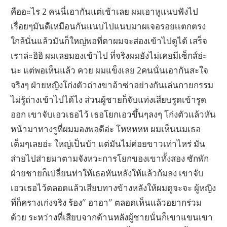
คืออะไร 2 คนนี่เอากันแต่เช้าเลย ผมเอาหูแนบฟังไป
เรื่อยๆมันดีเหมือนกันแนบไปแนบมาผเจอรอยเเตกตรง
ใกล้นั่นแล้วมันก็ใหญ่พอที่ตาผมจะส่องเข้าไปดูได้ เสร็จ
เราล่ะอิอิ ผมเลยมองเข้าไป ที่จริงผมยังไม่เคยมีเซ็กส์อ่ะ
นะ แต่พอเห็นแล้ว ควย ผมแข็งเลย 2คนนั่นเอากันสะใจ
จริงๆ ฝ่ายหญิงโก่งตัวถ่างขาอ้าซ่าอย่างกันเล่นกายกรรม
ไม่รู้ถ่างเข้าไปได้ไง ส่วนผู้ชายก็จับแท่งเสียบรูดเข้ารูด
ออก เขาจับเอวเธอไว้ เธอโยกเอวขึ้นๆลงๆ โก่งตัวแล้วหัน
หน้ามาทางรูที่ผมมองพอดีอ่ะ โหหหหห ผมเห็นนมเธอ
เต็มๆเลยอ่ะ ใหญ่เป็นบ้า แต่มันไม่ค่อยขาวเท่าไหร่ มัน
ส่ายไปส่ายมาตามจังหวะการโยกของเขาทั้งสอง ซักพัก
ฝ่ายชายก็เปลี่ยนท่าให้เธอหันหลังให้แล้วก้มลง เขาจับ
เอวเธอไว้ตลอดแล้วเสียบทางข้างหลังให้ผมดูจะจะ ผู้หญิง
ที่ก็ครางเก่งจริง ร้อง” อาอา” ตลอดเห็นแล้วอยากร่วม
ด้วย ระหว่างที่เสียบจากด้านหลังผู้ชายนั่นก็เขาแขนเขา