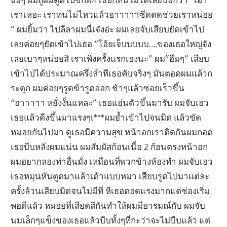
เราเหอะ เราทนไม่ไหวแล้วอาาาาาซีดดดช่วยเราหน่อย
” ผมยิ้มว่า ไปลีลาผมนี่เจ๋งอ่ะ ผมเลยจับเสียบยัดเข้าไป
เลยค่อยๆยัดเข้าไปเธอ “โอ้ยเจ็บบบบบ….ของเธอใหญ่จัง
เลยเบาๆหน่อยสิ เราเพิ่งครั้งแรกเองนะ” ผม”อืมๆ” เสียบ
เข้าไปได้ประมาณครึ่งลำหีเธอคับจริงๆ มันตอดผมแล้วก
ระตุก ผมค่อยๆรูดข้ารูดออก ช้าๆแล้วซอยเร็วขึ้น
“อาาาาา หยั่งงั้นแหละ” เธอแอ่นตัวขึ้นมารับ ผมจับเอว
เธอแล้วดีงขึ้นมาแรงๆเ***ผมย้ำเข้าไปจนมิด แล้วขัด
หมอยกันไปมา ดูเธอมีความสุข หน้าอกเราติดกันผมกอด
เธอบีบหลังผมแน่น ผมสัมผัสก้อนเนื้อ 2 ก้อนตรงหน้าอก
ผมอยากลองท่าอื่นมั่ง เหมือนที่พวกข้างห้องทำ ผมจับเอว
เธอหมุนหันตูดมาแล้วเด้าแบบหมา เสียบรูดไปมาแต่ละ
ครั้งล้วนเสียบมิดจนไม่มีที่ หีเธอตอดแรงมากแต่ช่องเริ่ม
พอดีแล้ว หมอยที่เสียดสีกันทำให้ผมมีอารมณ์กับ ผมจับ
นมเล็กๆแข็งของเธอแล้วบีบทั้งๆที่กะว่าจะไม่บีบแล้ว แต่