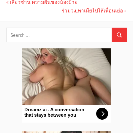
Previous
เสียวซ่าน ความฝันของน้องฝ้าย
Post
Post:
Next
ร่วมวง..พาเมียไปให้เพื่อนเย่อ
navigation
Post: