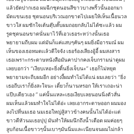
แล้วยัดปากเธอ ผมฉีกชุดนอนสีขาวบางพริ้วนั้นออกมา
มัดแขนเธอ ชุดนอนบริเวณอกขาดไปเผยให้เห็นเนื้อนวล
ขาวใส ผมชักใจเต้นตุ๊บตั๊บผมถอยกลับไม่ได้ซะแล้ว ผม
รูดชุดนอนขาดนั่นมาไว้ที่เอวเธอระหว่างนั้นเธอ
พยายามถีบผม แต่มันก็แค่แสบๆคันๆ ผมยิ่งมีอารมณ์ ผม
เห็นของเธอหมดเเล้วดีใจจัง เธอร้องเสียงอู้อี้ ผมสงสาร
เธอเพราะกระดาษหนังสือมันคาปากคงเจ็บกรามน่าดูผม
เลยบอกว่า “เงียบเหอะยิ่งดิ้นยิ่งเจ็บนะ” เธอก็ไม่หยุด
พยายามจะถีบผมอีก อย่างงี้ผมทำไม่ได้แน่ ผมเลยว่า “ยิ่ง
เธอถีบเราก็ยิ่งสะใจนะ เดี๋ยวก็นานหรอก ให้เราเถอะน่า
แป๊บเดียวเอง ” แค่นั้นแหละเธอเงียบเลยนอนนิ่งตัวสั่น
ผมเห็นแล้วผมทำใจไม่ได้อ่ะ เลยเอากระดาษออก ผมมอง
ลงไปที่นมเธอ นมเธอใหญ่สู้สาวข้างคนนั้นไม่ได้อ่ะแต่
ขาวดีหัวนมเธอปุปุ มันทำให้ผมนึกถึงน้ำเดือด ผมค่อยๆ
ลูบก้อนเนื้อขาวๆนั้นเบาๆมันนิ่มและเนียนจนผมไม่กล้า