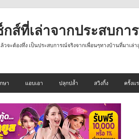
งเซ็กส์ที่เล่าจากประสบกา
านแล้วจะต้องทึ่ง เป็นประสบการณ์จริงจากเพื่อนๆทางบ้านที่มาเล่าส
ึกษา
แอบเอา
ปลุกปล้ำ
สวิงกิ้ง
ครั้งแ