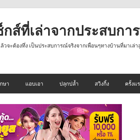
งเซ็กส์ที่เล่าจากประสบกา
านแล้วจะต้องทึ่ง เป็นประสบการณ์จริงจากเพื่อนๆทางบ้านที่มาเล่าส
ึกษา
แอบเอา
ปลุกปล้ำ
สวิงกิ้ง
ครั้งแ