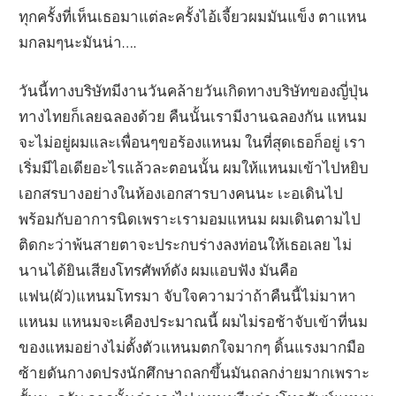
ทุกครั้งที่เห็นเธอมาแต่ละครั้งไอ้เจี้ยวผมมันแข็ง ตาแหน
มกลมๆนะมันน่า….
วันนี้ทางบริษัทมีงานวันคล้ายวันเกิดทางบริษัทของญี่ปุ่น
ทางไทยก็เลยฉลองด้วย คืนนั้นเรามีงานฉลองกัน แหนม
จะไม่อยู่ผมและเพื่อนๆขอร้องแหนม ในที่สุดเธอก็อยู่ เรา
เริ่มมีไอเดียอะไรแล้วละตอนนั้น ผมให้แหนมเข้าไปหยิบ
เอกสรบางอย่างในห้องเอกสารบางคนนะ เะอเดินไป
พร้อมกับอาการนิดเพราะเรามอมแหนม ผมเดินตามไป
ติดกะว่าพ้นสายตาจะประกบร่างลงท่อนให้เธอเลย ไม่
นานได้ยินเสียงโทรศัพท์ดัง ผมแอบฟัง มันคือ
แฟน(ผัว)แหนมโทรมา จับใจความว่าถ้าคืนนี้ไม่มาหา
แหนม แหนมจะเคืองประมาณนี้ ผมไม่รอช้าจับเข้าที่นม
ของแหมอย่างไม่ตั้งตัวแหนมตกใจมากๆ ดิ้นแรงมากมือ
ซ้ายดันกางดปรงนักศึกษาถลกขึ้นมันถลกง่ายมากเพราะ