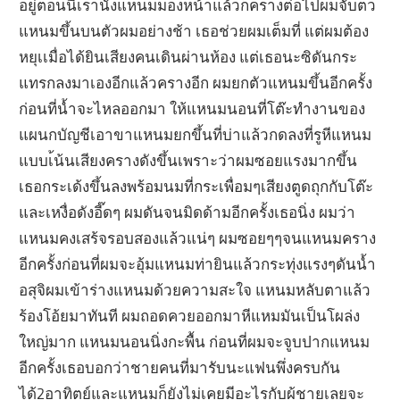
อยู่ตอนนี้เรานั่งแหนมมองหน้าแล้วก็ครางต่อไปผมจับตว
แหนมขึ้นบนตัวผมอย่างช้า เธอช่วยผมเต็มที่ แต่ผมต้อง
หยุเเมื่อได้ยินเสียงคนเดินผ่านห้อง แต่เธอนะซิดันกระ
แทรกลงมาเองอีกแล้วครางอีก ผมยกตัวแหนมขึ้นอีกครั้ง
ก่อนที่น้ำจะไหลออกมา ให้แหนมนอนที่โต๊ะทำงานของ
แผนกบัญชีเอาขาแหนมยกขึ้นที่บ่าแล้วกดลงที่รูหีแหนม
แบบเ้น้นเสียงครางดังขึ้นเพราะว่าผมซอยแรงมากขึ้น
เธอกระเด้งขึ้นลงพร้อมนมที่กระเพื่อมๆเสียงตูดถุกกับโต๊ะ
และเหงื่อดังอี๊ดๆ ผมดันจนมิดด้ามอีกครั้งเธอนิ่ง ผมว่า
แหนมคงเสร้จรอบสองแล้วแน่ๆ ผมซอยๆๆจนแหนมคราง
อีกครั้งก่อนที่ผมจะอุ้มแหนมท่ายินแล้วกระทุ่งแรงๆดันน้ำ
อสุจิผมเข้าร่างแหนมด้วยความสะใจ แหนมหลับตาแล้ว
ร้องโอ้ยมาทันที ผมถอดควยออกมาหีแหมมันเป็นโผล่ง
ใหญ่มาก แหนมนอนนิ่งกะพื้น ก่อนที่ผมจะจูบปากแหนม
อีกครั้งเธอบอกว่าชายคนที่มารับนะแฟนพึ่งครบกัน
ได้2อาทิตย์และแหนมก็ยังไม่เคยมีอะไรกับผู้ชายเลยจะ