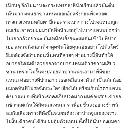
เนียนๆ อีกไม่นานจะกระแทรกลงหีนักเรียนแล้วมันตื่น
เต้นมาก ผมแยกขาแหนมออกอีกครั้งก่อนที่จะถอด
กางเกงแหนมหลับตาบี้เลยครางเบาๆกางโปรงแหนมถูก
ผมเร่มเอาควยผมมายัดที่หน้าเธอถูไปเบาๆแหนมบอกว่า
ไม่เอากลัวอย่านะ มันเหมือนยิ่งยุนะผมดันเข้าไปที่ปาก
เธอ แหนมนิ่งก่อนที่จะดูดมันโอ้ยคุณเอ่ยอยากไปที่สโตร์
ยืมกล้องจังถ่ายตอนนั้นคนที่สวยๆ ทำอย่างนี้อันทำให้
อยากจริงผมดึงควยออกจากปากแหนมด้วยความเสียว
ซ่าน เพราะไม่งั้นคงปล่อยคาปากแน่ๆเอามาที่หีของ
แหนม ค่อยว่างที่ปากอ่าว เธอเหมือนจะดันตัวขึ้นเล้กน้อย
ผมกดทันทีไม่รอจังหวะใดๆเสียงโอ้ยพร้อมกับน้ำตาแหนม
ดังมาผมมองที่หน้าเธอคงเจ็บปวดมาก ผมค่อยสอยเข้าออ
กช้าๆแต่เน้นให้มิดนมแหนมกระเพื่อมขึ้นลงอย่างช้าพน้
อมกับเสียงครางที่ดังขึ้นจนผมต้องเอาปากจูบเธอเพราะ
ไม่งั้นเดียวคนได้ยิน ผมอุ้มตัวแหนมทั้งที่ไอ้นั่นของผมคา