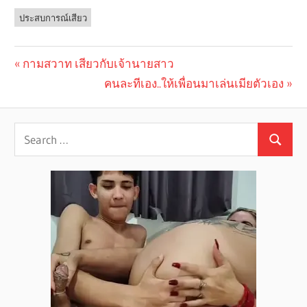
ประสบการณ์เสียว
Previous
กามสวาท เสียวกับเจ้านายสาว
Post
Post:
Next
คนละทีเอง..ให้เพื่อนมาเล่นเมียตัวเอง
navigation
Post: