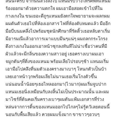
สั้นนะครับ จากนั้นล่วงลงไป แหนมรีบว่างโทรศัพท์แหนม
ร้องออกมาด้วยความตกใจ ผมเอามือสอดเข้าไปที่ใน
กางเกงใน ขนเยอะดีถูๆแหนมยังตกใจพยายามจะผลกผม
ผมดันตัวเธอไปที่ห้องเอกสาร ไฟที่ห้องดับหมดแล้ว มืออีก
มือบีบนมคลึ่งไปพร้อมชุดนักศึกษาที่รัดติ้วเธอหลับตาเริ่ม
มีอารมณืแล้วอาการเมาแบบมึนๆแน่ๆ ผมถลกกระโกรง
ดึงกางเกงในออกเอาหน้าซุกลงทันทีไม่น่าเชื่อว่าคนที่มี
ผัวแล้วจะมีกลิ่นของความสาวอยู่ เธอครางเบาผมเอา
จมูกดันๆที่ติ่งของแหนม พร้อมเลียไปรอบๆช้า แหนมเริ่ม
เอามือไปคลึงที่นมตัวเองครางมาเบาๆ โหนกตัวเป็นบ้า
เลยเอาหน้าวุกพร้อมเลียไม่นานเธอเริ่มโกงตัวขึ้น
แน่นอนน้ำน้อยๆเธอไหลออกมา(ไวมาก)ผมเริ่มจูบปาก
แหนมเธอนิ่งเหมือนกับลงลิ้นไม่เป็นประมาณนั้น และผม
มาไซร์ที่ต้นคอเริ่มครางเบาๆผมดันแฟ้มเอกสารที่ร่วง
หล่นจากการดิ้นของแหนมออกไปไกลๆไม่รู้ตวัเลยตอนนี้
นอนกับพื้นเสียแล้ว ควยผมแข็งมาก ขาขาวๆอวบๆ