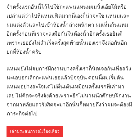
จำครั้งแรกอันนี้ไว้ไปใช้กะแฟนแหนมผมนิ่งเอ้ยโม้หรือ
เปล่าแต่ว่าไปหีแหนมฟิตมากนี่เองก็น่าจะใช่ แหนมและ
ผมแต่งตัวและไปเข้าห้องน้ำล่างหน้าตา ผมเห็นก้นแหม
อีกครั้งก่อนที่เราจะลงมือกันในห้องน้ำอีกครั้งเธอยินดี
เพราะเธอยังไม่สำเร็จครั้งสุดท้ายนั้นเองเราจึงต่อกันอีก
ยกที่ห้องน้ำครับ
แหนมยังไม่จบการฝึกงานบางครั้งเราก็นัดเจอกันเพื่อสวิง
นะเอบอกเลิกกะแฟนเธอแล้วปัจจุบัน ตอนนี้ผมเริ่มดัน
แหนมอย่างสะใจแต่ไม่ตื่นเต้นเหมือนครั้งแรกที่เล่ามา
เลย ไม่คิดจะจริงจังด้วยเพราะอีกไม่นานนักศึกษษฝึกงาน
จากมาหลัยแถวรังสิตจะมาอีกนั่นก็หมายถึงว่าผมจะต้องมี
ภาระกิจต่อไป
เล่าประสบการณ์เรื่องเสียว