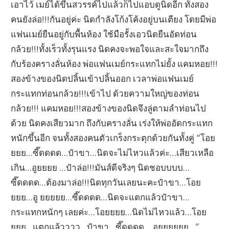
เอาไว้ เมย์ได้ขึ้นสวรรค์ไปแล้วก็ไปแอบดูนิดอีก ทั้งสอง
คนยังล่อ!!!กันอยู่ค่ะ นิดกำลังโก้งโค้งอยู่บนเตียง โดยมีพ่อ
แฟนเมย์ยืนอยู่กับพื้นห้อง ใช้มือรั้งเอวนิดยืนอัดท่อน
กล้วย!!!ทั้งเร็วทั้งรุนแรง นิดคงจะพอใจและสะใจมากถึง
กับร้องครางลั่นห้อง พ่อแฟนเมย์กระแทกไม่ยั้ง แคมหอย!!!
สองข้างของนิดปลิ้นเข้าปลิ้นออก เวลาพ่อแฟนเมย์
กระแทกท่อนกล้วย!!!เข้าไป ด้วยความใหญ่ของท่อน
กล้วย!!! แคมหอย!!!สองข้างของนิดจึงลู่ตามลำท่อนไป
ด้วย นิดคงเสียวมาก ถึงกับครางลั่น เร่งให้พ่ออัดกระแทก
หนักขึ้นอีก จนทั้งสองคนตัวเกร็งกระตุกด้วยกันทั้งคู่ “โอย
ยยย…ซี๊ดดดด…ป๋าขา…นิดจะไม่ไหวแล้วค่ะ…เสียวเหลือ
เกิน…อูยยยย …ป๋าล่อ!!!มันส์ดีจริงๆ นิดชอบบบบ…
ซี๊ดดดด…ต้องมาล่อ!!!นิดทุกวันเลยนะคะป๋าขา…โอย
ยยย…อู ยยยยย…ซี๊ดดดด…นิดจะแตกแล้วป๋าขา…
กระแทกหนักๆ เลยค่ะ…โอยยยย…นิดไม่ไหวแล้ว…โอย
ยยย…แตกแล้วววว…ป๋าขา…ซี๊ดดดด …อูยยยยยย…”