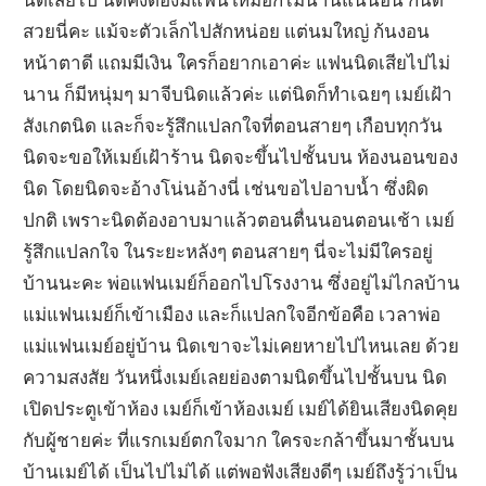
สวยนี่คะ แม้จะตัวเล็กไปสักหน่อย แต่นมใหญ่ ก้นงอน
หน้าตาดี แถมมีเงิน ใครก็อยากเอาค่ะ แฟนนิดเสียไปไม่
นาน ก็มีหนุ่มๆ มาจีบนิดแล้วค่ะ แต่นิดก็ทำเฉยๆ เมย์เฝ้า
สังเกตนิด และก็จะรู้สึกแปลกใจที่ตอนสายๆ เกือบทุกวัน
นิดจะขอให้เมย์เฝ้าร้าน นิดจะขึ้นไปชั้นบน ห้องนอนของ
นิด โดยนิดจะอ้างโน่นอ้างนี่ เช่นขอไปอาบน้ำ ซึ่งผิด
ปกติ เพราะนิดต้องอาบมาแล้วตอนตื่นนอนตอนเช้า เมย์
รู้สึกแปลกใจ ในระยะหลังๆ ตอนสายๆ นี่จะไม่มีใครอยู่
บ้านนะคะ พ่อแฟนเมย์ก็ออกไปโรงงาน ซึ่งอยู่ไม่ไกลบ้าน
แม่แฟนเมย์ก็เข้าเมือง และก็แปลกใจอีกข้อคือ เวลาพ่อ
แม่แฟนเมย์อยู่บ้าน นิดเขาจะไม่เคยหายไปไหนเลย ด้วย
ความสงสัย วันหนึ่งเมย์เลยย่องตามนิดขึ้นไปชั้นบน นิด
เปิดประตูเข้าห้อง เมย์ก็เข้าห้องเมย์ เมย์ได้ยินเสียงนิดคุย
กับผู้ชายค่ะ ที่แรกเมย์ตกใจมาก ใครจะกล้าขึ้นมาชั้นบน
บ้านเมย์ได้ เป็นไปไม่ได้ แต่พอฟังเสียงดีๆ เมย์ถึงรู้ว่าเป็น