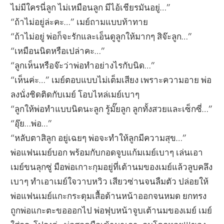
ไม่มีใครนี่ลูก ไม่เหมือนลูก มีไอ้เชียรมันอยู่…”
“ถ้าไม่อยู่ล่ะคะ…” เมย์ถามแบบท้าทาย
“ถ้าไม่อยู่ พ่อก็จะรักและเอ็นดูลูกให้มากๆ สิจ๊ะลูก…”
“เหมือนนิดหรือเปล่าคะ…”
“ลูกเห็นหรือจ๊ะว่าพ่อทำอย่างไรกับนิด…”
“เห็นค่ะ…” เมย์ตอบแบบไม่เต็มเสียง เพราะความอาย พ่อ
ลงนั่งชิดติดกับเมย์ โอบไหล่เมย์เบาๆ
“ลูกให้พ่อทำแบบนิดนะลูก รู้มั๊ยลูก ลูกทั้งสวยและเซ็กซี่…”
“อุ๊ย…พ่อ…”
“หลับตาสิลูก อยู่เฉยๆ พ่อจะทำให้ลูกมีความสุข…”
พ่อแฟนเมย์บอก พร้อมกับกอดจูบแก้มเมย์เบาๆ เล่นเอา
เมย์ขนลุกซู่ มือพ่อเกาะกุมอยู่ที่เต้านมของเมย์แล้วลูบคลึง
เบาๆ ทำเอาเมย์ใจวาบหวิว เสียวซ่านจนลืมตัว ปล่อยให้
พ่อแฟนเมย์แกะกระดุมเสื้อด้านหน้าออกจนหมด ยกทรง
ถูกพ่อแกะตะขอออกไป พ่อฟุบหน้าจูบเต้านมของเมย์ เมย์