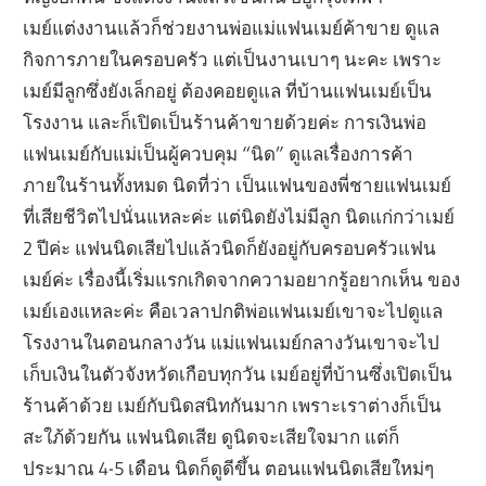
เมย์แต่งงานแล้วก็ช่วยงานพ่อแม่แฟนเมย์ค้าขาย ดูแล
กิจการภายในครอบครัว แต่เป็นงานเบาๆ นะคะ เพราะ
เมย์มีลูกซึ่งยังเล็กอยู่ ต้องคอยดูแล ที่บ้านแฟนเมย์เป็น
โรงงาน และก็เปิดเป็นร้านค้าขายด้วยค่ะ การเงินพ่อ
แฟนเมย์กับแม่เป็นผู้ควบคุม “นิด” ดูแลเรื่องการค้า
ภายในร้านทั้งหมด นิดที่ว่า เป็นแฟนของพี่ชายแฟนเมย์
ที่เสียชีวิตไปนั่นแหละค่ะ แต่นิดยังไม่มีลูก นิดแก่กว่าเมย์
2 ปีค่ะ แฟนนิดเสียไปแล้วนิดก็ยังอยู่กับครอบครัวแฟน
เมย์ค่ะ เรื่องนี้เริ่มแรกเกิดจากความอยากรู้อยากเห็น ของ
เมย์เองแหละค่ะ คือเวลาปกติพ่อแฟนเมย์เขาจะไปดูแล
โรงงานในตอนกลางวัน แม่แฟนเมย์กลางวันเขาจะไป
เก็บเงินในตัวจังหวัดเกือบทุกวัน เมย์อยู่ที่บ้านซึ่งเปิดเป็น
ร้านค้าด้วย เมย์กับนิดสนิทกันมาก เพราะเราต่างก็เป็น
สะใภ้ด้วยกัน แฟนนิดเสีย ดูนิดจะเสียใจมาก แต่ก็
ประมาณ 4-5 เดือน นิดก็ดูดีขึ้น ตอนแฟนนิดเสียใหม่ๆ