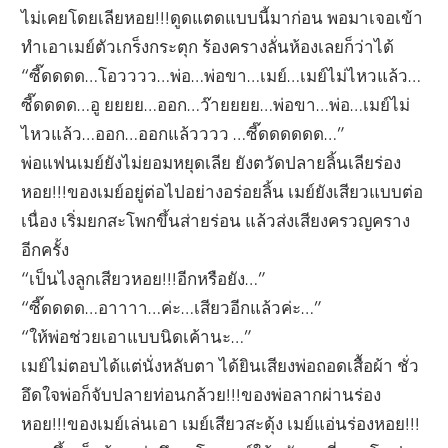
ไม่เคยโดยเลียหอย!!!ดูดแตดแบบนี้มาก่อน พอมาเจอเข้า
ทำเอาเมย์ตัวเกร็งกระตุก ร้องครางลั่นห้องเลยก็ว่าได้
“ซี๊ดดดด…โอวววว…พ่อ…พ่อขา…เมย์…เมย์ไม่ไหวแล้ว…
ซี๊ดดดด…อู ยยยย…ออก…ว๊ายยยย…พ่อขา…พ่อ…เมย์ไม่
ไหวแล้ว…ออก…ออกแล้วววว …ซี๊ดดดดดด…”
พ่อแฟนเมย์ยังไม่ยอมหยุดเลีย ยังตวัดปลายลิ้นเลียร่อง
หอย!!!ของเมย์อยู่ต่อไปอย่างอร่อยลิ้น เมย์ยังเสียวแบบต่อ
เนื่อง เริ่มยกสะโพกขึ้นส่ายร่อน แล้วส่งเสียงครวญคราง
อีกครั้ง
“เป็นไงลูกเสียวหอย!!!อีกหรือยัง…”
“ซี๊ดดดด…อาาาา…ค่ะ…เสียวอีกแล้วค่ะ…”
“ให้พ่อช่วยเอาแบบนิดเค้านะ…”
เมย์ไม่ตอบได้แต่นั่งหลับตา ได้ยินเสียงพ่อถอดเสื้อผ้า ชั่ว
อึดใจพ่อก็จับปลายท่อนกล้วย!!!ของพ่อลากผ่านร่อง
หอย!!!ของเมย์เล่นเอา เมย์เสียวสะดุ้ง เมย์แอ่นร่องหอย!!!