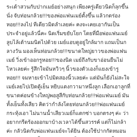
ระเด้าสวนกับปากเมย์อย่างสนุก เพียงครู่เดียวนิดก็ลุกขึ้น
นั่ง จับท่อนกล้วย!!!ของพ่อแฟนเมย์ตั้งขึ้น แล้วกดร่อง
หอย!!!ลงไป ทีเดียวมิดลำเลยค่ะ คงจะเคยเอากันเป็น
ประจำอยู่แล้วนี่คะ นิดเริ่มขยับโยก โดยที่มือพ่อแฟนเมย์
ลูบไล้เต้านมนิดไปด้วย เมย์แอบดูอยู่ใกล้มาก แถมเป็นก
ลางวัน มองเห็นท่อนกล้วย!!!ขนาดใหญ่ยาวของพ่อแฟน
เมย์ วิ่งเข้าออกรูหอย!!!ของนิด เมย์ถึงกับขาอ่อนยืนไม่
ไหวเลยค่ะ รู้สึกใจมันหวิวๆ นิ้วของตัวเองก็แยงเข้ารู
หอย!!! จมหายเข้าไปมิดสองนิ้วเลยค่ะ แต่มันก็ยังไม่สะใจ
เมย์เลยไปเปิดตู้เย็น หยิบแตงกวามาหนึ่งลูก เลือกเอาลูกที่
ขนาดค่อนข้างใหญ่พอสูสีกับท่อนกล้วย!!!พ่อแฟนเมย์ มัน
ทั้งเย็นทั้งเสียว คิดว่ากำลังโดยท่อนกล้วย!!!พ่อแฟนเมย์
กระทุ้งเอา ไม่นานน้ำเสียวเมย์ก็แตกซ่า บอกตรงๆ ค่ะ ว่า
อยากกรีดร้องออกมาบ้างเวลาได้ขึ้นสวรรค์ แต่ก็ไม่กล้า
ค่ะ กลัวนิดกับพ่อแฟนเมย์จะได้ยิน ต้องใช้ปากกัดหมอน