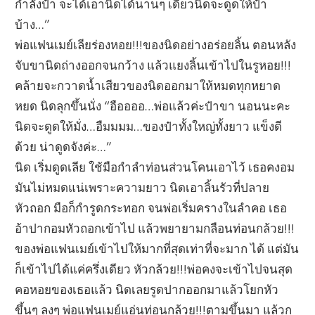
กำลังป๋า จะได้เอานิดได้นานๆ เดี๋ยวนิดจะดูดให้ป๋า
บ้าง…”
พ่อแฟนเมย์เลียร่องหอย!!!ของนิดอย่างอร่อยลิ้น ตอนหลัง
จับขานิดถ่างออกจนกว้าง แล้วแยงลิ้นเข้าไปในรูหอย!!!
คล้ายจะกวาดน้ำเสียวของนิดออกมาให้หมดทุกหยาด
หยด นิดลุกขึ้นนั่ง “อืออออ…พ่อแล้วค่ะป๋าขา นอนนะคะ
นิดจะดูดให้มั่ง…อืมมมม…ของป๋าทั้งใหญ่ทั้งยาว แข็งดี
ด้วย น่าดูดจังค่ะ…”
นิด เริ่มดูดเลีย ใช้มือกำลำท่อนส่วนโคนเอาไว้ เธอคงอม
มันไม่หมดแน่เพราะความยาว นิดเอาลิ้นรัวที่ปลาย
หัวถอก มือก็กำรูดกระทอก จนพ่อเริ่มครางในลำคอ เธอ
อ้าปากอมหัวถอกเข้าไป แล้วพยายามกลือนท่อนกล้วย!!!
ของพ่อแฟนเมย์เข้าไปให้มากที่สุดเท่าที่จะมาก ได้ แต่มัน
ก็เข้าไปได้แค่ครึ่งเดียว หัวกล้วย!!!พ่อคงจะเข้าไปจนสุด
คอหอยของเธอแล้ว นิดเลยรูดปากออกมาแล้วโยกหัว
ขึ้นๆ ลงๆ พ่อแฟนเมย์แอ่นท่อนกล้วย!!!ตามขึ้นมา แล้วก