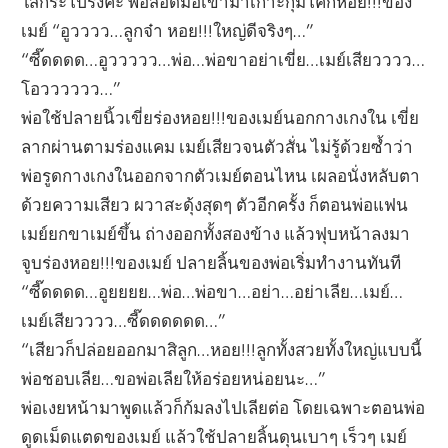
ใส่กระโปรงค่ะ พ่อสอดมือเข้ามาเกาะกุมโคกหอย!!!ของ
เมย์ “อูวววว…ลูกจ๋า หอย!!!ใหญ่ดีจริงๆ…”
“ซี๊ดดดด…อูววววว…พ่อ…พ่อขาอย่าเขี่ย…เมย์เสียวววว…
โอวววววว…”
พ่อใช้ปลายนิ้วเขี่ยร่องหอย!!!ของเมย์นอกกางเกงใน เขี่ย
ลากผ่านตามร่องแคม เมย์เสียวจนตัวสั่น ไม่รู้ด้วยซ้ำว่า
พ่อรูดกางเกงในออกจากตัวเมย์ตอนไหน เผลอนั่งหลับตา
ด้วยความเสียว ผวาสะดุ้งสุดๆ ตัวอีกครั้ง ก็ตอนพ่อแฟน
เมย์ยกขาเมย์ขึ้น ถ่างออกทั้งสองข้าง แล้วฟุบหน้าลงมา
จูบร่องหอย!!!ของเมย์ ปลายลิ้นของพ่อเริ่มทำงานทันที
“ซี๊ดดดด…อูยยยย…พ่อ…พ่อขา…อย่า…อย่าเลีย…เมย์…
เมย์เสียวววว…ซี๊ดดดดดด…”
“เสียวก็ปล่อยออกมาสิลูก…หอย!!!ลูกทั้งสวยทั้งใหญ่แบบนี้
พ่อชอบเลีย…ขอพ่อเลียให้อร่อยหน่อยนะ…”
พ่อเงยหน้ามาพูดแล้วก็ก้มลงไปเลียต่อ โดยเฉพาะตอนพ่อ
ดูดเม็ดแตดของเมย์ แล้วใช้ปลายลิ้นดุนเบาๆ เร็วๆ เมย์