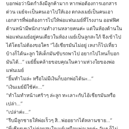
บอกพ่อว่านิดกำลังมีลูกค้ามาก หากพ่อต้องการเอกสาร
ด่วน เมย์จะเป็นคนเอาไปให้เอง ตกลงเมย์เป็นคนเอา
เอกสารที่พ่อต้องการไปให้พ่อแฟนเมย์ที่โรงงาน ออฟฟิศ
ด้านหน้ามีพนักงานทำงานหลายคนค่ะ แต่ในห้องด้านใน
พ่อแฟนเมย์อยู่คนเดียวในห้อง เมย์เป็นลูกสะใภ้ จึงเข้าไป
ได้โดยไม่ต้องขอใคร “ไอ้เชียรมันไม่อยู่ เหงาก็ไปเที่ยว
บ้างก็ได้นะลูก ให้เด็กมันขับรถพาไป อยากไปไหนก็บอก
มันได้…” เมย์ยิ้มคล้ายขอบคุณในความห่วงใยของพ่อ
แฟนเมย์
“ยิ้มทำไมล่ะ หรือไม่มีเงินก็บอกพ่อได้นะ…”
“เงินเมย์มีใช้ค่ะ…”
“ทำไมทำหน้าเศร้าๆ ล่ะลูก ทะเลาะกับไอ้เชียรมันหรือ
เปล่า…”
“เปล่าค่ะ…”
“รีบมีลูกชายให้พ่อเร็วๆ สิ…พ่ออยากได้หลานชาย…”
“พี่เชียรเขาไม่ค่อยสนใจเมย์เหมือนพ่อเลยค่ะ วันๆ ก็ไม่