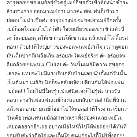
คารูหอย!!!ของเมย์อยู่ชั่วครู่ เมย์ก็ขอตัวเข้าห้องน้ำชำระ
ล้างร่างกาย ออกมาเมย์อายมากค่ะ พ่อแฟนก็เข้ามา
ปลอบ ไม่น่าเชื่อค่ะ อายุอย่างพ่อ จะขอเอาเมย์อีกครั้ง
เมย์ก็อดใจอ่อนไม่ได้ ก็ติดใจรสเสียวของเขาเข้าแล้วนี่
คะ ก็เลยยอมดูดให้เขาก่อนให้เขาเย่อ แล้วเมย์ก็ได้ลิ้มรส
ท่อนกล้วย!!!ที่ใหญ่ยาวของพ่อแฟนเมย์สมใจ เวลาดูดอม
มันเต็มปากดีเหลือเกิน อร่อยสะใจเมย์จริงๆ ค่ะ อร่อยจน
ลืมกล้วย!!!แฟนเมย์ไปเลยค่ะ วันนั้นเมย์มีความสุขสุดๆ
เลยค่ะ แทบจะไม่มีแรงเดินกลับบ้านเลย นับตั้งแต่วันนั้น
เป็นต้นมา เมย์กับนิดก็จะสลับผลัดเปลี่ยนกันให้พ่อแฟน
เมย์ล่อ!!! โดยไม่มีใครรู้ แม้แต่นิดเองก็ไม่รู้ค่ะ บางวัน
ตอนกลางวันพ่อแฟนเมย์ก็จะแอบกลับมาล่อ!!!นิดที่บ้าน
แล้วพอตอนบ่ายเมย์ก็ออกไปให้พ่อล่อ!!!ที่โรงงาน เรียกว่า
วันเดียวพ่อแฟนเมย์ล่อ!!!พวกเราทั้งสองคนเลย เมย์ไม่
เคยอดอยากอีกเลย อยากเมื่อไหร่ก็ไปให้พ่อล่อ!!!ได้ทันที
ยอมรับค่ะว่าติดใจและเต็มใจ คนแก่อะไรก็ไม่รู้ทั้งล่อ!!!