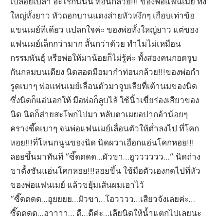
เปลือยเปล่า อะไรกันนั่น ท่อนกล้วย!!! ของพ่อแฟนเมย์ ทั้ง
ใหญ่ทั้งยาว หัวถอกบานแดงส่ายหัวหงึกๆ เกือบเท่าข้อ
แขนเมย์ทีเดียว แปลกใจค่ะ ของพ่อทั้งใหญ่ยาว แต่ของ
แฟนเมย์เล็กกว่ามาก สั้นกว่าด้วย ทำไมไม่เหมือน
กรรมพันธุ์ หรือพ่อให้มาน้อยก็ไม่รู้ค่ะ ทั้งสองคนกอดจูบ
กันกลมบนเตียง นิดสอดมือมากำท่อนกล้วย!!!ของพ่อกำ
รูดเบาๆ พ่อแฟนเมย์เลื่อนตัวมาจูบเลียที่เต้านมของนิด
ซึ่งนิดก็แอ่นอกให้ มือพ่อก็ลูบไล้ ใช้นิ้วเขี่ยร่องเสียวของ
นิด นิดก็ส่ายสะโพกไปมา หลับตาเผยอปากอ้าน้อยๆ
ครางซี๊ดเบาๆ จนพ่อแฟนเมย์เลื่อนตัวให้ต่ำลงไป ที่โคก
หอย!!!ที่โหนกนูนของนิด นิดผวาเฮือกแอ่นโคกหอย!!!
ลอยขึ้นมาทันที “ซี๊ดดดด…ผัวขา…อูวววววว…” นิดถ่าง
ขาตั้งชันแอ่นโคกหอย!!!ลอยขึ้น ใช้มือตัวเองกดไปที่หัว
ของพ่อแฟนเมย์ แล้วขยุ้มเส้นผมเอาไว้
“ซี๊ดดดด…อูยยยย…ผัวขา…โอวววว…เสียวจังเลยค่ะ…
ซี๊ดดดด…อาาาา… ดี…ดีค่ะ…เลียนิดให้น้ำแตกไปเลยนะ