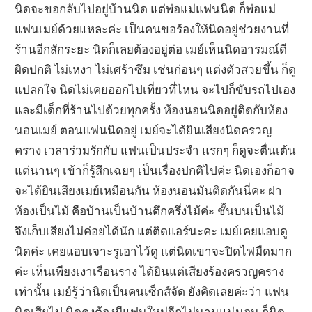
นิดจะขอกลับไปอยู่บ้านนิด แต่พ่อแม่แฟนนิด ก็พ่อแม่
แฟนเมย์ด้วยแหละค่ะ เป็นคนขอร้องให้นิดอยู่ช่วยงานที่
ร้านอีกสักระยะ นิดก็เลยต้องอยู่ต่อ เมย์เห็นนิดอารมณ์ดี
ผิดปกติ ไม่เหงา ไม่เศร้าซึม เช่นก่อนๆ แต่งตัวสวยขึ้น ก็ดู
แปลกใจ นิดไม่เคยออกไปเที่ยวที่ไหน จะไปก็ขับรถไปเอง
และมีเด็กที่ร้านไปด้วยทุกครั้ง ห้องนอนนิดอยู่ติดกับห้อง
นอนเมย์ ตอนแฟนนิดอยู่ เมย์จะได้ยินเสียงนิดครวญ
คราง เวลาร่วมรักกับ แฟนเป็นประจำ แรกๆ ก็ดูจะตื่นเต้น
แต่นานๆ เข้าก็รู้สึกเฉยๆ เป็นเรื่องปกติไปค่ะ นิดเองก็อาจ
จะได้ยินเสียงเมย์เหมือนกัน ห้องนอนมันติดกันนี่คะ ฝา
ห้องเป็นไม้ คือบ้านเป็นบ้านตึกครึ่งไม้ค่ะ ชั้นบนเป็นไม้
จึงเก็บเสียงไม่ค่อยได้นัก แต่ติดแอร์นะคะ เมย์เคยแอบดู
นิดค่ะ เคยแอบเจาะรูเอาไว้ดู แต่นิดเขาจะปิดไฟมืดมาก
ค่ะ เห็นเพียงเงาเรือนราง ได้ยินแต่เสียงร้องครวญคราง
เท่านั้น เมย์รู้ว่านิดเป็นคนเซ็กส์จัด ยังคิดเลยค่ะว่า แฟน
นิดเสียไป นิดคงต้องมีแฟนใหม่อีกไม่นานแน่นอน ก็นิด