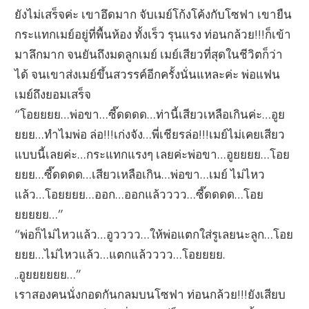
ยังไม่เสร็จค่ะ เขาอึดมาก จับเมย์โก้งโค้งกับโซฟา เขายืน
กระแทกเมย์อยู่ที่พื้นห้อง ทั้งเร็ว รุนแรง ท่อนกล้วย!!!ก็เข้า
มาลึกมาก จนยันถึงมดลูกเมย์ เมย์เสียวที่สุดในชีวิตก็ว่า
ได้ จนเขาส่งเมย์ขึ้นสวรรค์อีกครั้งนั่นแหละค่ะ พ่อแฟน
เมย์ถึงยอมเสร็จ
“โอยยยย…พ่อขา…ซี๊ดดดด…ท่านี้เสียวเหลือเกินค่ะ…อูย
ยยย…ทำไมพ่อ ล่อ!!!เก่งจัง…พี่เชียรล่อ!!!เมย์ไม่เคยเสียว
แบบนี้เลยค่ะ…กระแทกแรงๆ เลยค่ะพ่อขา…อูยยยย…โอย
ยยย…ซี๊ดดดด…เสียวเหลือเกิน…พ่อขา…เมย์ ไม่ไหว
แล้ว…โอยยยย…ออก…ออกแล้วววว…ซี๊ดดดด…โอย
ยยยยย…”
“พ่อก็ไม่ไหวแล้ว…อูวววว…ให้พ่อแตกใส่รูเลยนะลูก…โอย
ยยย…ไม่ไหวแล้ว…แตกแล้วววว…โอยยยย.
..อูยยยยยย…”
เราสองคนนั่งกอดกันกลมบนโซฟา ท่อนกล้วย!!!ยังเสียบ