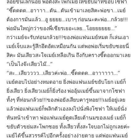
ลอยขึ้นเล็กน้อย พ่อดึงสะโพกเมย์ให้ขยับมาที่ขอบโซฟา
“ซี๊ดดดด…อาาาา…ดัน…ดันเข้ามาเลยสิคะพ่อขา…เมย์
ต้องการมันแล้ว…อู ยยยย…เบาๆ ก่อนนะคะพ่อ…กล้วย!!!
พ่อมันใหญ่กว่าของพี่เชียรเยอะเลย…โอยยยยยย…”
กว่าเมย์จะรับท่อนกล้วย!!!ของพ่อแฟนเมย์หมด ก็เล่นเอา
เมย์เจ็บและรู้สึกอึดอัดเหมือนกัน แต่พอพ่อเริ่มขยับซอยนี่
สิคะ มันเสียวสะใจเมย์เหลือเกิน ถึงกับครางซี๊ดออกมาเลย
“เป็นไงจ๊ะเสียวไม๊…”
“สะ…เสียวววว…เสียวค่ะพ่อ…ซี๊ดดดด…อาาาาาา…”
เมย์ตอบไปอย่างหมดอาย ยิ่งพ่อแฟนเมย์ขยับโยก เมย์ก็
ยิ่งเสียว ยิ่งเสียวเมย์ก็ยิ่งร้อง พ่ออุ้มเมย์ขึ้นมาจากโซฟา
ทั้งๆ ที่ท่อนกล้วย!!!ของพ่อยังเสียบคารูหอย!!!เมย์อยู่เลย
แล้วพ่อแฟนเมย์ก็พลิกตัวเองลงไปนั่งพิงโซฟา ให้เมย์นั่ง
หันหน้าเข้าหา พ่อแฟนเมย์ดูดเลียเต้านมของเมย์ เมย์ก็
ขยับตัวขย่มสะโพกซอย ทั้งเสียวทั้งสะใจบอกไม่ถูกเลยค่ะ
เมย์ได้ขึ้นสวรรค์ไปอีกครั้งอย่างง่ายดาย แต่พ่อแฟนเมย์