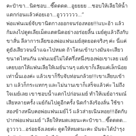
คะป๋าขา…นิดชอบ…ซี๊ดดดด…อูยยยย …ชอบให้เลียให้น้ำ
แตกก่อนแล้วค่อยเอา…อูวววววว…”
พ่อแฟนเมย์จับขานิดกางออกจนร่องหอย!!!แบะอ้า แล้ว
ก้มลงไปดูดเลียเม็ดแตดนิดอย่างอร่อยลิ้น เมย์ดูแล้วถึงกับ
ขาสั่น ลีลาการเลียของพ่อแฟนเมย์สุดยอดจริงๆ ค่ะ นี่แค่
ดูยังเสียวจนน้ำแฉะไปหมด ถ้าโดนเข้าบางมันจะเสียว
ขนาดไหนกัน แฟนเมย์ไม่ได้ครึ่งหนึ่งของพ่อเขาเลย เมย์
เคยบอกให้แฟนเลียให้เมย์นานๆ แต่เขาก็เลียแค่เล็กน้อย
เท่านั้นเองค่ะ แล้วเขาก็รีบจับท่อนกล้วย!!!เขาเสียบเข้า
มา แล้วก็กระแทกๆ และไม่นานเขาก็เสร็จแล้วค่ะ ไม่ถึง
ใจเมย์เลย เขาชอบน้ำแตกไปก่อนเมย์ ทำให้เมย์อารมณ์
เสียหลายครั้ง เมย์ก้มไปดูอีกครั้ง นิดกำลังร้องลั่น ใช้ขา
สองข้างหนีบคอพ่อแฟนเมย์ไว้ แล้วส่ายเนินหอย!!!อัดกับ
ปากพ่อแฟนเมย์ “เลียให้หมดเลยนะคะป๋าขา…ซี๊ดดดด…
อูวววว…อร่อยจังเลยค่ะ ดูดให้หมดนะคะ มันจะได้บำรุง