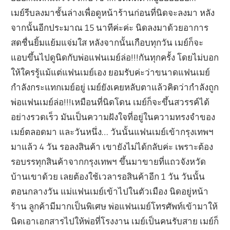
เมย์รีบลงมาชั้นล่างเพื่อดูหน้าร้านก่อนที่นิดจะลงมา หลัง
จากนั้นอีกประมาณ 15 นาทีค่ะค่ะ นิดลงมาด้วยอาการ
สดชื่นยิ้มแย้มแจ่มใส หลังจากนั้นเกือบทุกวัน เมย์ก็จะ
แอบขึ้นไปดูนิดกับพ่อแฟนเมย์ล่อ!!!กันทุกครั้ง โดยไม่บอก
ให้ใครรู้แม้แต่แฟนเมย์เอง ยอมรับค่ะว่าขนาดแฟนเมย์
กำลังกระแทกเมย์อยู่ เมย์ยังเคยหลับตาแล้วคิดว่ากำลังถูก
พ่อแฟนเมย์ล่อ!!!เหมือนที่นิดโดน เมย์ก็จะขึ้นสวรรค์ได้
อย่างรวดเร็ว มันเป็นความฝังใจที่อยู่ในความทรงจำของ
เมย์ตลอดมา และวันหนึ่ง… วันนั้นแฟนเมย์เข้ากรุงเทพฯ
มาแล้ว 4 วัน รอลงสินค้า เขายังไม่ได้กลับค่ะ เพราะต้อง
รอบรรทุกสินค้าจากกรุงเทพฯ ขึ้นมาขายที่แถวจังหวัด
บ้านเขาด้วย เลยต้องใช้เวลารอสินค้าอีก 1 วัน วันนั้น
ตอนกลางวัน แม่แฟนเมย์เข้าไปในตัวเมือง นิดอยู่หน้า
ร้าน ลูกค้ามีมากเป็นพิเศษ พ่อแฟนเมย์โทรศัพท์เข้ามาให้
นิดเอาเอกสารไปให้พ่อที่โรงงาน เมย์เป็นคนรับสาย เมย์ก็