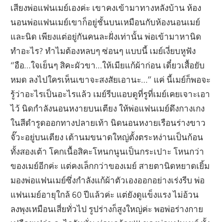
เสียงพ่อแฟนเมย์เองค่ะ เขาคงเข้ามาทางหลังบ้าน ห้อง
นอนพ่อแฟนเมย์เขาก็อยู่ชั้นบนเหมือนกับห้องนอนเมย์
และนิด เพียงแต่อยู่กันคนละฝั่งเท่านั้น พ่อเข้ามาหานิด
ทำอะไร? ทำไมต้องหลบๆ ซ่อนๆ แบบนี้ เมย์เงี่ยบหูฟัง
“อือ…ใจเย็นๆ สิคะผัวขา…ให้เมียแก้ผ้าก่อน เดี๋ยวเสื้อยับ
หมด ลงไปใครเห็นเขาจะสงสัยเอานะ…” แค่ นี้เมย์ก็พอจะ
รู้ว่าอะไรเป็นอะไรแล้ว เมย์รีบแอบดูที่รูที่เมย์เคยเจาะเอา
ไว้ นิดกำลังนอนหงายบนเตียง ให้พ่อแฟนเมย์ดึงกางเกง
ในสีดำรูดออกทางปลายเท้า นิดนอนหงายเรือนร่างขาว
จั๊วะอยู่บนเตียง เต้านมขนาดใหญ่ตั้งตระหง่านเป็นก้อน
ทั้งสองเต้า โคกเนื้อสิคะโหนกนูนเป็นกระเปาะ โหนกว่า
ของเมย์อีกค่ะ แต่คงเล็กกว่าของเมย์ สายตานิดหยาดเยิ้ม
มองพ่อแฟนเมย์ซึ่งกำลังแก้ผ้าตัวเองออกอย่างเร่งรีบ พ่อ
แฟนเมย์อายุใกล้ 60 ปีแล้วค่ะ แต่ยังดูแข็งแรง ไม่อ้วน
ลงพุงเหมือนเสี่ยทั่วไป รูปร่างก็สูงใหญ่ค่ะ พอพ่อร่างกาย