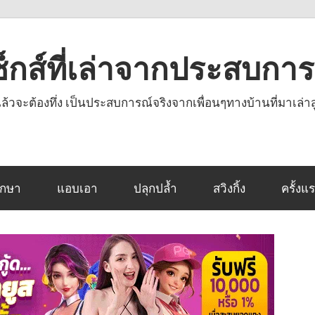
งเซ็กส์ที่เล่าจากประสบกา
านแล้วจะต้องทึ่ง เป็นประสบการณ์จริงจากเพื่อนๆทางบ้านที่มาเล่าส
ึกษา
แอบเอา
ปลุกปล้ำ
สวิงกิ้ง
ครั้งแ