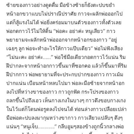
ซ้ายของกาวอย่างดูดดื่ม มือข้างซ้ายก็ยังตะปบขยำ
หน้าอกขวาแบบไม่ปราณีปราศัย กาวจะผลักพ่อออกไป
แต่ก็สู้แรงไม่ได้ พ่อยิ่งคร่อมมาบนตัวของกาวทั้งตัวเลย
พ่อกดกาวไว้ไม่ให้ดิ้น “พ่อคะ อย่าค่ะ หนูเสียว” กาว
พยายามจะผลักหน้าพ่อออกจากหน้าอกของกาว “อยู่
เฉยๆ ลูก พ่อจะทำอะไรให้กาวแป๊บเดียว” พ่อไม่ฟังเสียง
“ไม่นะคะ อย่าค่ะ……” พ่อใช้มือเดียวกอดกาวไว้แน่น ริม
ฝีปากละจากหน้าอกกาวขึ้นมาที่ซอกคอ แล้วก็ขึ้นมาที่ริม
ฝีปากกาว พ่อพยายามที่จะประกบปากของกาว กาวเม้ม
ปากแน่น เบือนหน้าหลบไปมา พ่อละมือซ้ายจากหน้าอก
ลงไปที่หว่างขาของกาว กาวถูกฟัด กระโปรงของกาว
ถลกขึ้นไปถึงเอว เห็นกางเกงในบางๆ กาวดึงขอบกางเกง
ในไว้แต่ก็โดนพ่อรูดลงไปจนได้ ท่อนล่างกาวเปลือยเปล่า
มือพ่อตะปบลงมากุมหว่างขากาว กาวเสียวแปล๊บๆ ตึงๆ
แน่นๆ “หนูเจ็บ………….” กลีบอูมๆสองข้างถูกนิ้วกลางพ่อ