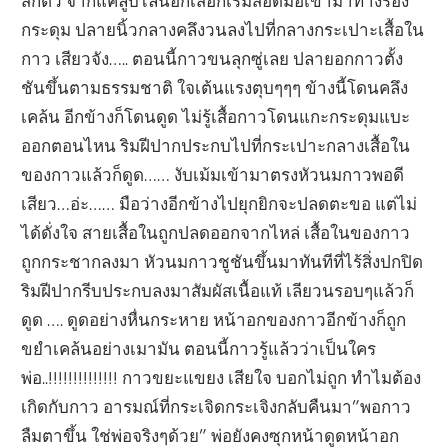
สึกตัว จากแค่ลูบไล้นอกเสื้อก็เริ่มสอดมือเข้ามาทางร่อง
กระดุม ปลายนิ้วกลางคลึงวนลงไปที่กลางกระเปาะเสื้อใน
กาว เสียวจัง….. ตอนนี้กาวขนลุกซู่เลย ปลายอกกาวตั้ง
ชันขึ้นตามธรรมชาติ ใจเต้นแรงตุบๆๆๆ ข้างนี้โดนคลึง
เคล้น อีกข้างก็โดนดูด ไม่รู้เสื้อกาวโดนแกะกระดุมแบะ
ออกตอนไหน ริมฝีปากประกบไปที่กระเปาะกลางเสื้อใน
ของกาวแล้วก็ดูด…… งับเม้มเข้ามาตรงหัวนมกาวพอดี
เสียว…อ่ะ…… มือว่างอีกข้างไปยุกยิกจะปลดตะขอ แต่ไม่
ได้ดั่งใจ สายเสื้อในถูกปลดออกจากไหล่ เสื้อในของกาว
ถูกกระชากลงมา หัวนมกาวชูชันขึ้นมาทันทีที่ไร้สิ่งปกปิด
ริมฝีปากรีบประกบลงมาสัมผัสเนื้อแท้ เลียวนรอบๆแล้วก็
ดูด …. ดูดอย่างหื่นกระหาย หน้าอกของกาวอีกข้างก็ถูก
ขยำเคล้นอย่างเมามัน ตอนนี้กาวรู้แล้วว่าเป็นใคร
พ่อ..!!!!!!!!!!!!!! กาวขยะแขยง เสียใจ บอกไม่ถูก ทำไมต้อง
เกิดกับกาว อารมณ์ที่กระเจิดกระเจิงกลับคืนมา”พอกาว
ลืมตาขึ้น ใช่พ่อจริงๆด้วย” พ่อยังคงซุกหน้าดูดหน้าอก