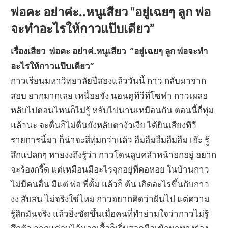
พ่อคะ อย่าค่ะ..หนูเสียว “อยู่เฉยๆ ลูก พ่อ
จะทำอะไรให้กาวแป๊บเดียว”
เรื่องเสียว พ่อคะ อย่าค่..หนูเสียว “อยู่เฉยๆ ลูก พ่อจะทำ
อะไรให้กาวแป๊บเดียว”
กาวเรียนมหาวิทยาลัยปีสองแล้ววันนี้ กาว กลับมาจาก
สอบ ยากมากเลย เหนื่อยจัง นอนดูทีวีที่โซฟา กาวเผลอ
หลับไปตอนไหนก็ไม่รู้ หลับไปนานเหมือนกัน ตอนนี้กี่ทุ่ม
แล้วนะ จะตื่นก็ไม่ตื่นยังหลับตางัวเงีย ได้ยินเสียงทีวี
รายการนี้มา ก็น่าจะสี่ทุ่มกว่าแล้ว ฮืมฮืมฮืมฮืมฮืม เอ๊ะ รู้
สึกแปลกๆ หายงงถึงรู้ว่า กาวโดนลูบคลำหน้าอกอยู่ อยาก
จะร้องกรี๊ด แต่เหมือนมีอะไรจุกอยู่ที่คอหอย ในบ้านกาว
ไม่มีคนอื่น มีแต่ พ่อ พี่ตั้ม แล้วก็ ต้น เกิดอะไรขึ้นกับกาว
งง สับสน ไม่จริงใช่ไหม กาวอยากคิดว่าฝันไป แต่ความ
รู้สึกมันจริง แล้วยิ่งชัดขึ้นเมื่อคนที่ทำย่ามใจว่ากาวไม่รู้