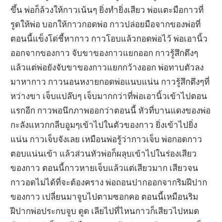
ขึ้น พ่อก็ล้วงให้กาวเน้นๆ ยิ่งทำยิ่งเสียว พ่อแตะมือกาวที่
รูดให้พ่อ บอกให้กาวกอดพ่อ กาวปล่อยมือจากของพ่อที่
ตอนนี้แข็งโด่ชี้หากาว กาวโอบแล้วกอดพ่อไว้ พ่อเอานิ้ว
ออกจากของกาว จับขาของกาวแยกออก กาวรู้สึกตึงๆ
แล้วแต่พ่อยังจับขาของกาวแยกกว้างออก พ่อทาบตัวลง
มาหากาว กาวนอนหงายกอดพ่อแนบแน่น กาวรู้สึกตึงๆที่
หว่างขา เจ็บแปล๊บๆ เจ็บมากกว่าที่พ่อเอานิ้วเข้าไปตอน
แรกอีก กาวพอนึกภาพออกว่าตอนนี้ หัวที่บานแดงของพ่อ
กะลังแหวกกลีบอูมๆเข้าไปในตัวของกาว ยิ่งเข้าไปยิ่ง
แน่น กาวเจ็บจังเลย เหมือนพ่อรู้ว่ากาวเจ็บ พ่อกอดกาว
ตอบแน่นเข้า แล้วส่วนหัวพ่อก็ผลุบเข้าไปในร่องเสียว
ของกาว ตอนนี้กาวหายเจ็บแล้วแต่เสียวมาก เสียวจน
กาวอดไม่ได้ที่จะต้องคราง พ่อถอนปากออกจากริมฝีปาก
ของกาว เปลี่ยนมาจูบไปตามซอกคอ ตอนนี้เหมือนริม
ฝีปากพ่อประกบจูบ ดูด เลียไปที่ไหนกาวก็เสียวไปหมด