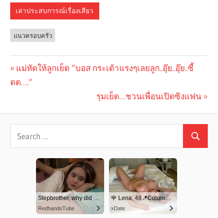
เล่าประสบการณ์เรื่องเสียว
แนวครอบครัว
Previous
แม่หัดให้ลูกเย็ด ”บอส กระเด้าแรงๆเลยลูก..อุ๊ย..อุ๊ย..ซี้
Post
ดด….”
Post:
navigation
Next
รุมเย็ด…ชวนเพื่อนเปิดซิงแฟน
Post: