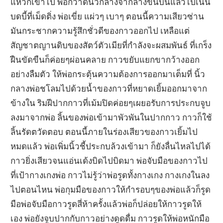
แหวกเข้าไป พ่อกวาดนิ้วกลางจากล่างขึ้นบนแล้วไปเน้น
บดบี้ที่เม็ดติ่ง พ่อเขี่ย แผ่วๆ เบาๆ ตอนนี้ความเสียวซ่าน
มันกระชากความรู้สึกชั่วดีของกาวออกไป เหลือแต่
สัญชาตญานดิบของสัตว์ตัวเมียที่กำลังจะผสมพันธ์ ที่เกร็ง
ฝืนขัดขืนก็ค่อยๆผ่อนคลาย กาวขยับแยกขากว้างออก
อย่างลืมตัว ให้พ่อกระตุ้นความต้องการออกมาเต็มที่ นิ้ว
กลางพ่อชโลมไปด้วยน้ำของกาวที่หยาดเยิ้มออกมาจาก
ข้างใน ริมฝีปากกาวที่เม้มปิดค่อยๆเผยอรับการประกบจูบ
ลงมาจากพ่อ ลิ้นของพ่อเข้ามาพัวพันในปากกาว กาวก็ใช้
ลิ้นรัดตวัดตอบ ตอนนี้ภายในร่องเสียวของกาวเยิ้มไป
หมดแล้ว พ่อเพิ่มนิ้วชี้ประกบล้วงเข้ามา ก็ยังลื่นไหลไปได้
กาวยิ่งเสียวจนแอ่นเด้งบิดไปบิดมา พ่อจับมือของกาวไป
ที่เป้ากางเกงพ่อ กาวไม่รู้ว่าพ่อรูดทั้งกางเกง กางเกงในลง
ไปตอนไหน พ่อกุมมือของกาวให้กำรอบๆของพ่อแล้วก็รูด
มือพ่อจับมือกาวรูดสี่ห้าครั้งแล้วพ่อก็ปล่อยให้กาวรูดให้
เอง พ่อยังจูบปากกับกาวอย่างดูดดื่ม กาวรูดให้พ่อหนักมือ