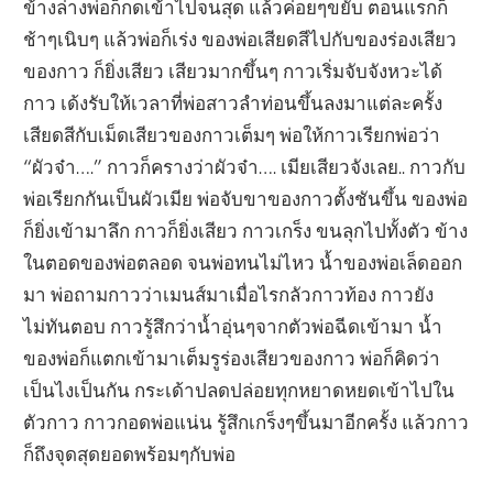
ข้างล่างพ่อก็กดเข้าไปจนสุด แล้วค่อยๆขยับ ตอนแรกก็
ช้าๆเนิบๆ แล้วพ่อก็เร่ง ของพ่อเสียดสีไปกับของร่องเสียว
ของกาว ก็ยิ่งเสียว เสียวมากขึ้นๆ กาวเริ่มจับจังหวะได้
กาว เด้งรับให้เวลาที่พ่อสาวลำท่อนขึ้นลงมาแต่ละครั้ง
เสียดสีกับเม็ดเสียวของกาวเต็มๆ พ่อให้กาวเรียกพ่อว่า
“ผัวจ๋า….” กาวก็ครางว่าผัวจ๋า…. เมียเสียวจังเลย.. กาวกับ
พ่อเรียกกันเป็นผัวเมีย พ่อจับขาของกาวตั้งชันขึ้น ของพ่อ
ก็ยิ่งเข้ามาลึก กาวก็ยิ่งเสียว กาวเกร็ง ขนลุกไปทั้งตัว ข้าง
ในตอดของพ่อตลอด จนพ่อทนไม่ไหว น้ำของพ่อเล็ดออก
มา พ่อถามกาวว่าเมนส์มาเมื่อไรกลัวกาวท้อง กาวยัง
ไม่ทันตอบ กาวรู้สึกว่าน้ำอุ่นๆจากตัวพ่อฉีดเข้ามา น้ำ
ของพ่อก็แตกเข้ามาเต็มรูร่องเสียวของกาว พ่อก็คิดว่า
เป็นไงเป็นกัน กระเด้าปลดปล่อยทุกหยาดหยดเข้าไปใน
ตัวกาว กาวกอดพ่อแน่น รู้สึกเกร็งๆขึ้นมาอีกครั้ง แล้วกาว
ก็ถึงจุดสุดยอดพร้อมๆกับพ่อ