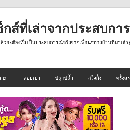
งเซ็กส์ที่เล่าจากประสบกา
านแล้วจะต้องทึ่ง เป็นประสบการณ์จริงจากเพื่อนๆทางบ้านที่มาเล่าส
ึกษา
แอบเอา
ปลุกปล้ำ
สวิงกิ้ง
ครั้งแ