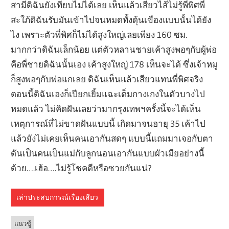
สามีดิฉันยังเทียบไม่ได้เลย เห็นแล้วเสียวไส้ไม่รู้พี่พิศพี่
สะใภ้ดิฉันรับมันเข้าไปจนหมดทั้งดุ้นเขืองแบบนั้นได้ยัง
ไง เพราะตัวพี่พิศก็ไม่ได้สูงใหญ่เลยเพียง 160 ซม.
มากกว่าดิฉันเล็กน้อย แต่ตัวหลานชายเค้าสูงพอๆกับผู้พ่อ
คือพี่ชายดิฉันนั้นเอง เค้าสูงใหญ่ 178 เห็นจะได้ ซึ่งเจ้าหมู
ก็สูงพอๆกับพ่อแกเลย ดิฉันเห็นแล้วเสียวแทนพี่พิศจริง
ตอนนี้ดิฉันเองก็เปียกเยิ้มแฉะเต็มกางเกงในตัวบางไป
หมดแล้ว ไม่คิดฝันเลยว่ามากรุงเทพฯครั้งนี้จะได้เห็น
เหตุการณ์ที่ไม่ขาดฝันแบบนี้ เกิดมาจนอายุ 35 เค้าไป
แล้วยังไม่เคยเห็นคนเอากันสดๆ แบบนี้แถมมาเจอกับตา
ดันเป็นคนเป็นแม่กับลูกนอนเอากันแบบผัวเมียอย่างนี้
ด้วย….เฮ้อ….ไม่รู้โชคดีหรือซวยกันแน่?
เล่าประสบการณ์เรื่องเสียว
แนวชู้