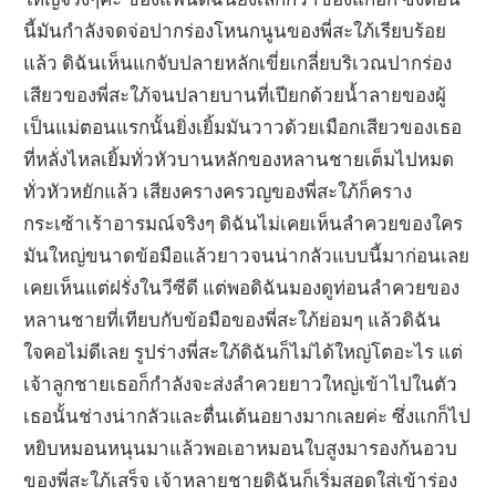
นี้มันกำลังจดจ่อปากร่องโหนกนูนของพี่สะใภ้เรียบร้อย
แล้ว ดิฉันเห็นแกจับปลายหลักเขี่ยเกลี่ยบริเวณปากร่อง
เสียวของพี่สะใภ้จนปลายบานที่เปียกด้วยน้ำลายของผู้
เป็นแม่ตอนแรกนั้นยิ่งเยิ้มมันวาวด้วยเมือกเสียวของเธอ
ที่หลั่งไหลเยิ้มทั่วหัวบานหลักของหลานชายเต็มไปหมด
ทั่วหัวหยักแล้ว เสียงครางครวญของพี่สะใภ้ก็คราง
กระเซ้าเร้าอารมณ์จริงๆ ดิฉันไม่เคยเห็นลำควยของใคร
มันใหญ่ขนาดข้อมือแล้วยาวจนน่ากลัวแบบนี้มาก่อนเลย
เคยเห็นแต่ฝรั่งในวีซีดี แต่พอดิฉันมองดูท่อนลำควยของ
หลานชายที่เทียบกับข้อมือของพี่สะใภ้ย่อมๆ แล้วดิฉัน
ใจคอไม่ดีเลย รูปร่างพี่สะใภ้ดิฉันก็ไม่ได้ใหญ่โตอะไร แต่
เจ้าลูกชายเธอก็กำลังจะส่งลำควยยาวใหญ่เข้าไปในตัว
เธอนั้นช่างน่ากลัวและตื่นเต้นอยางมากเลยค่ะ ซึ่งแกก็ไป
หยิบหมอนหนุนมาแล้วพอเอาหมอนใบสูงมารองก้นอวบ
ของพี่สะใภ้เสร็จ เจ้าหลายชายดิฉันก็เริ่มสอดใส่เข้าร่อง