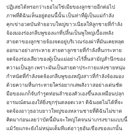
ปฏิเสธได้หรอกว่าเธอไม่ใช่เมียของลูกชายอีกต่อไป
ภาพที่ดิฉันเห็นอยู่ตอนนี้นั้น เป็นท่าที่ผู้เป็นแม่กำลัง
คุกเข่าอวดบันท้ายอวบใหญ่ขาวเนียลให้ลูกชายที่กำลัง
จ้องมองร่องกลีบพูของแกที่ปลิ้นเป็นพูใหญ่เบื้องหลัง
สายตาของลูกชายจ้องจดอยู่บริเวณร่องผ่าที่มันเคยหลุด
ออกมาอย่างกระหาย สายตาลูกชายที่กำลังหื่นกระหาย
จดจ้องร่องเสียวของผู้เป็นแม่อย่างไร้สิ้นสามัญสำนึกของ
ความเป็นลูก เพราะมันเป็นสายตาประกายแห่งชายหนุ่ม
กำหนัดที่กำลังจดจ้องกลีบพูของหญิงสาวที่กำลังจ้องมอง
ด้วยความหื่นกระหายใคร่อยากเสพสังวาสอย่างเด่นชัด
มือของแกก็จับกำรูดท่อนลำของตัวเองขึ้นลงเหมือนปลุก
อารมณ์ตนเองให้ยิ่งขุกรุ่นตลอดเวลา ดิฉันอดไม่ได้ที่จะ
จดจ้องอาวุธอวบยาวใหญ่ของหลานชายที่ดิฉันไม่ขาด
คิดมาก่อนเลยว่าบัดนี้มันจะใหญ่โตจนน่าเกรงขามแบบนี้
แม้วัยแกจะยังไม่หนุ่มเต็มทีแต่อาวุธอันเขืองของแกนั้น