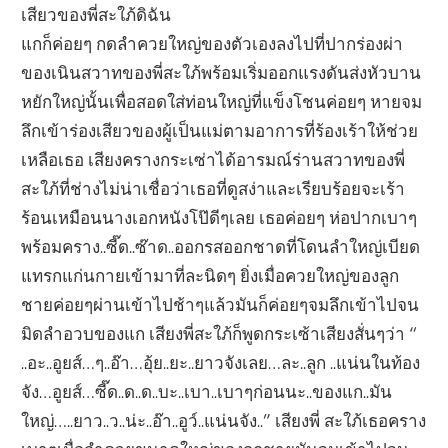
เสียวของพี่สะใภ้ดิฉัน
แกก็ค่อยๆ กดลำควยใหญ่ของตัวเองลงไปที่ปากร่องผ่า
ของเนินสวาทของพี่สะใภ้พร้อมเริ่มออกแรงดันส่งหัวบาน
หยักใหญ่นั้นเพื่อสอดใส่ท่อนใหญ่ที่แข็งโชนค่อยๆ หายจม
ลึกเข้าร่องเสียวของผู้เป็นแม่ตามอาการที่ร้องเร้าให้ช่วย
เหลือเธอ เสียงครางกระเซ่าได้อารมณ์ร่านสวาทของพี่
สะใภ้ที่ช่างไม่น่าเชื่อว่าเธอที่ดูสง่าและเรียบร้อยจะเร้า
ร้อนเหมือนนางเอกหนังโป๊ดีๆเลย เธอค่อยๆ ห่อปากเบาๆ
พร้อมคราง..ซี๊ด..ซ๊าด..ออกรสออกชาดที่โดนลำใหญ่เบียด
แทรกแก่นกายเข้ามาที่ละนิดๆ ยิ่งเมื่อควยใหญ่ของลูก
ชายค่อยๆผ่านเข้าไปช้าๆแล้วมันก็ค่อยๆจมลึกเข้าไปจน
มิดลำอวบของแก เสียงพี่สะใภ้ก็พูดกระเซ้าเสียงสั่นๆว่า “
..อะ..อูยส์…ๆ..อ๊า…อุ้ย..ยะ..ยาวจังเลย…ละ..ลูก ..แน่นในท้อง
จัง…อูยส์…ซี๊ด..ด..ด..บะ..เบา..เบาๆก่อนนะ..ของแก..มัน
ใหญ่…..ยาว..ว..น่ะ..อ๊า..อูว์..แน่นจัง..” เสียงพี่ สะใภ้เธอคราง