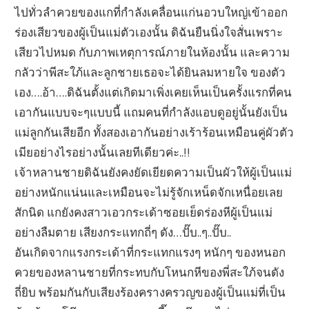
ไปทั่วลำควยของแกที่กำลังเคลื่อนแก่นอวบใหญ่เข้าออก
ร่องเสียวของผู้เป็นแม่ตัวเองนั้น ดิฉันยืนนิ่งใจสั่นเพราะ
เสียวไปหมด กับภาพเหตุการณ์ภายในห้องนั้น และความ
กลัวว่าพีสะใภ้และลูกชายเธอจะได้ยินลมหายใจ ของตัว
เอง….อ้า….ดิฉันตั้งแต่เกิดมาเพิ่งเคยเห็นเป็นครั้งแรกที่คน
เอากันแบบจะๆแบบนี้ แถมคนที่กำลังแอบดูอยู่นั้นยังเป็น
แม่ลูกกันเสียอีก ทั้งสองเอากันอย่างเร้าร้อนเหมือนคู่ผัวตัว
เมียอย่างไรอย่างนั้นเลยทีเดียวค่ะ..!!
เจ้าหลานชายดิฉันยังคงยัดเยียดความเป็นผัวให้ผู้เป็นแม่
อย่างหนักแน่นและเหมือนจะไม่รู้จักเหน็ดจักเหนื่อยเลย
สักนิด แกยังคงสาวเอวกระเด้าซอยเย็ดร่องหีผู้เป็นแม่
อย่างลืมตาย เสียงกระแทกถี่ๆ ดัง…ปั๊บ..ๆ..ปั๊บ..
อันเกิดจากแรงกระเด้าที่กระแทกแรงๆ หนักๆ ของหนอก
ควยของหลานชายที่กระทบกับโหนกหีของพี่สะใภ้จนดัง
ถี่ยิบ พร้อมกันกับเสียงร้องครางครวญของผู้เป็นแม่ที่เป็น