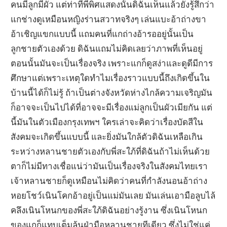
คนมีลูกมีผัว แต่ท่าที่พี่พิศแสดงนั้นดิฉันเห็นแล้วยังรู้สึกว่า
แกช่างดูเหมือนหญิงร่านสวาทจริงๆ เล่นแบะอ้าถ่างขา
อ้าเชิญแขกแบบนี้ แถมคนที่แกถ่างอ้ารออยู่นั้นเป็น
ลูกชายตัวเองด้วย ดิฉันแถมไม่คิดเลยว่าภาพที่เห็นอยู่
ตอนนั้นมันจะเป็นเรื่องจริง เพราะแกก็ดูสง่าและดูดีมีการ
ศึกษาแต่เพราะเหตุใดทำไมเรื่องราวแบบนี้ถึงเกิดขึ้นใน
บ้านนี้ได้ก็ไม่รู้ ถ้าเป็นต่างจังหวัดห่างไกล้ความเจริญมัน
ก็อาจจะเป็นไปได้ที่อาจจะมีเรื่องแม่ลูกเป็นผัวเมียกัน แต่
นี้มันในตัวเมืองกรุงเทพฯ ใครเล่าจะคิดว่าเรื่องบัดสีใน
สังคมจะเกิดขึ้นแบบนี้ และยิ่งมันใกล้ตัวดิฉันเหลือเกิน
ระหว่างหลานชายตัวเองกับพี่สะใภ้ที่ดิฉันถ้าไม่เห็นด้วย
ตาก็ไม่มีทางเชื่อแน่ว่ามันเป็นเรื่องจริงในสังคมไทยเรา
เจ้าหลานชายก็ดูเหมือนไม่คิดว่าคนที่กำลังนอนอ้าถ่าง
หอยโชว์เนินโคกอ้าอยู่เป็นแม่มันเลย มันเล่นเอามือลูบไล้
คลึงเนินโหนกของพี่สะใภ้ดิฉันอย่างรู้งาน ซึ่งเนินโหนก
ของแกก็แทบเต็มล้นฝ่ามือหลานชายทีเดียว ซึ่งไม่ใช่แค่