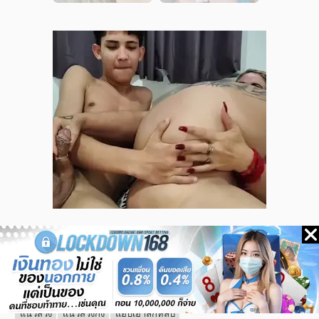
หมวดหมู่
นักศึกษา
ประสบการณ์เรื่องเสียว
ประสบการณ์เสียว
เปิดซิง
แนวครอบครัว
แนวครู
แนวชู้
แนวปลุกปล้ำ
แนวลักหลับ
แนวสวิง
แนวสวิงกิ้ง
แอบเอาลักหลับ