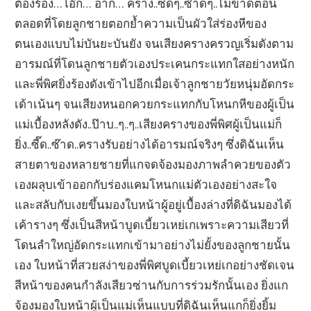
ต้องร้อง…โอ๊ก… อาก… คราง..ซี๊ดๆ..ซ๊าดๆ..ไม่ขาดตอน
ตลอดที่โดยลูกชายตอกย้ำความเป็นผัวใส่ร่องหีของ
ตนเองแบบไม่บันยะบันยัง จนเสียงครางครวญเริ่มดังตาม
อารมณ์ที่โดนลูกชายตัวเองประเคนกระแทกใสอย่างหนัก
และพี่พิศยิ่งร้องดังเข้าไปอีกเมื่อเจ้าลูกชายวัยหนุ่มอัดกระ
เด้าเน้นๆ จนเสียงหนอกควยกระแทกกับโหนกหีของผู้เป็น
แม่เบื้องหลังดัง..ป๊าบ..ๆ..ๆ..เสียงครางของพี่พิศผู้เป็นแม่ก็
ยิ่ง..ซี๊ด..ซ๊าด..ครางรับอย่างได้อารมณ์จริงๆ ซึ่งดิฉันเห็น
สายตาของหลายชายที่แกจดจ้องมองภาพลำควยของตัว
เองผลุบเข้าออกกับร่องแคมโหนกแม่ตัวเองอย่างสะใจ
และสลับกับเงยขึ้นมองใบหน้าผู้อยู่เบื้องล่างที่ดิฉันมองได้
เค้ารางๆ ซึ่งเป็นสีหน้าบูดเบี้ยวเหย่เกเพราะความเสียวที่
โดนลำใหญ่อัดกระแทกเข้ามาอย่างไม่ยั้งของลูกชายนั้น
เอง ใบหน้าที่สวยสง่าของพี่พิศบูดเบี้ยวเหย่เกอย่างชัดเจน
สีหน้าของคนกำลังเสียวซ่านกับการร่วมรักนั้นเอง ยิ่งแก
จ้องมองใบหน้าผู้เป็นแม่เห็นแบบที่ดิฉันเห็นแกก็ยิ่งยิ้ม