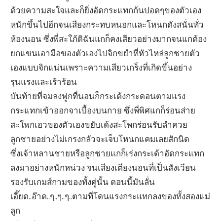
ด้วยความสะใจและก็ยิ่งอัดกระแทกก้นปอดๆของตัวเอง
หนักขึ้นไปอีกจนเสียงกระทบหนอกและโหนกดังสนั่นทั่ว
ห้องนอน ซึ่งพี่สะใภ้ดิฉันแกก็คงเสียวอย่างมากจนแกต้อง
ยกแขนเอามือของตัวเองไปจิกขยำที่หัวไหล่ลูกชายตัว
เองแบบจิกแน่นเพราะความเสียวเกร็งที่เกิดขึ้นอย่าง
รุนแรงและเร้าร้อน
บันท้ายที่จมลงฟูกที่นอนก็กระเด้งกระดอนตามแรง
กระแทกเข้าออกจาเบื้องบนกาย ซึ่งพี่พิศแกก็ร่อนส่าย
สะโพกเอวของตัวเองขยับเด้งสะโพกร่อนรับลำควย
ลูกชายอย่างไม่เกรงกลัวจะเจ็บโหนกแคมเลยสักนิด
ซึ่งเจ้าหลานชายหรือลูกชายแกก็เร่งกระเด้าอัดกระแทก
ลงมาอย่างหนักหน่วง จนเสียงเตียงนอนที่เป็นสังเวียน
รองรับเกมส์กามของทั้งคู่นั้น ตอนนี้มันลั่น
เอี๊ยด..อ๊าด..ๆ..ๆ..ๆ..ตามที่โดนแรงกระแทกลงของทั้งสองแม่
ลูก