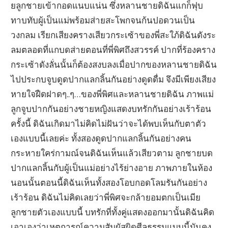
ยลูกชายเข้ากอดแนบแน่น ซึ่งหลานชายดิฉันแกก็ฟุบ
ทาบทับผู้เป็นแม่พร้อมส่ายสะโพกจนก้นปอดวนเป็น
วงกลม เรียกเสียงครางเสียวกระเซ้าของพี่สะใภ้ดิฉันดังระ
ลมตลอดที่แกบดส่ายตอนที่พี่พิศถึงสวรรค์ ปากที่ร้องคราง
กระเซ้าดังลั่นนั้นก็ต้องสงบลงเมื่อปากของหลานชายดิฉัน
ไปประกบจูบดูดปากแลกลิ้นกันอย่างดูดดื่ม จึงมีเพียงเสียง
หายใจฝืดฝาดๆ..ๆ…ของพี่พิศและหลานชายดิฉัน ภาพแม่
ลูกจูบปากกันอย่างชายหญิงแสดงบทรักกันอย่างเร้าร้อน
ครั้งนี้ ดิฉันเกิดมาไม่คิดไม่ฝันว่าจะได้พบเห็นกับตาตัว
เองแบบนี้เลยค่ะ ทั้งสองดูดปากแลกลิ้นกันอย่างคน
กระหายใคร่กามณ์จนดิฉันเห็นแล้วเสียวตาม ลูกชายบด
ปากแลกลิ้นกับผู้เป็นแม่อย่างไร้ย่างอาย ภาพภายในห้อง
นอนนั้นตอนนี้ดิฉันเห็นทั้งสองโอบกอดโลมรันกันอย่าง
เร้าร้อน ดิฉันไม่คิดเลยว่าพี่พิศจะกล้ายอมตกเป็นเมีย
ลูกชายตัวเองแบบนี้ บทรักที่ทั้งคู่แสดงออกมานั้นดิฉันคิด
เอาเองว่าเหตุการณ์ความสัมผัสผิดศีลธรรมแบบนี้มันคง