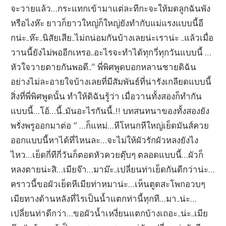
จะวายแล้ว…กระแทกเข้ามาแต่ละทีกะจะให้มดลูกฉันพัง
หรือไงห๊ะ ยาวก็ยาวใหญ่ก็ใหญ่ยังทำกับแม่แรงแบบนี้อี
กน่ะ..ห๊ะ..นิสัยเสีย..ไม่ถน่อมกันบ้างเลยน่ะเราน่ะ ..แล้วเมื่อ
วานนี้ยังไม่พออีกเหรอ..อะไรจะทำได้ทุกวี่ทุกวันแบบนี้ …
หัวใจวายตายกันพอดี..” พี่พิศพูดบอกหลานชายดิฉัน
อย่างไม่ละอายใจบ้างเลยที่มีสัมพันธ์ที่น่ารังเกลียดแบบนี้
สิ่งที่พี่พิศพูดนั้น ทำให้ดิฉันรู้ว่า เมื่อวานทั้งสองก็ทำกัน
แบบนี้…โอ้…นี้..มันอะไรกันนี้..!! บทสนทนาของทั้งสองยัง
พรั่งพรูออกมาต่อ “ …ก็แหม่…หีโหนกหีใหญ่เย็ดมันส์ควย
ออกแบบนี้หาได้ที่ไหนละ…จะไม่ให้ผัวรักผัวหลงยังไง
ไหว…เย็ดกี่ทีกี่วันก็ตอดหัวควยตุ๊บๆ ตลอดแบบนี้…ผัวก็
หลงตายน่ะสิ…เมียจ๊า…มาม๊ะ..เปลี่ยนท่าเย็ดกันดีกว่าน่ะ…
คราวนี้ขอผัวเย็ดหีเมียท่าหมาน่ะ…เห็นตูดสะโพกอวบๆ
เมียทางด้านหลังที่ไรเป็นน้ำแตกท่านี้ทุกที…มา..น่ะ…
เปลี่ยนท่าดีกว่า…ขอผัวน้ำเหงี่ยนแตกบ้างเถอะ..น่ะ..เมีย