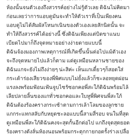
ห้องนั้นจนตัวเองถึงสวรรค์อย่างไม่รู้ตัวเลย ดิฉันไม่คิดมา
ก่อนเลยว่าการแอบดูมันจะทำให้ตัวเราที่เป็นเพียงคน
แอบดูไม่ได้สัมผัสโหนกเนินของตัวเองเลยสักนิดนั้น จะ
ทำให้ถึงสวรรค์ได้อย่างนี้ ซึ่งดิฉันเพียงแต่บิดขาแนบ
เบียดไปมาก็ถึงจุดหมายอย่างง่ายดายแบบนี้
ดิฉันจ้องมองภาพเหตุการณ์ที่เกิดขึ้นนั้นต่อไปแม้ตัวเอง
จะถึงจุดหมายไปแล้วก็ตาม แต่ดูเหมือนหลานชายของ
ดิฉันแกจะยังไม่ถึงง่ายๆ น่ะสิค่ะ เห็นแกเดี๋ยวๆก็สอดใส่
กระเด้าร่องเสียวของพี่พิศแบบไม่ยั้งแล้วก็ชะลอหยุดผ่อน
แรงลงพร้อมฟ้อนเฟ้นจูบไซร้ซอกคอพี่สะใภ้ดิฉันพร้อมไล้
เลียปลายลิ้นของแกทั่วซอกคอและใบหูพี่พิศจนพี่สะใภ้
ดิฉันต้องร้องครางกระเซ้าตามการเล้าโลมของลูกชาย
แกกระแทกสลับกับหยุดชะลอแบบนี้สามสี่รอบ จนในที่สุด
ดูเหมือนพี่สะใภ้ดิฉันคงจะสุดกั้นอีกต่อไป แกถึงจุดสุดยอด
ร้องครางดังลั่นห้องนอนพร้อมกระตุกกายกอดรั้งร่างเปลื่อ