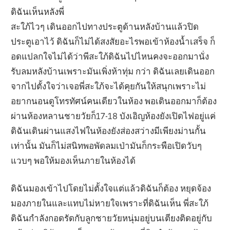
ดิฉันเห็นหลังพี่
สะใภ้ไวๆ เดินออกไปทางประตูด้านหลังบ้านแล้วปิด
ประตูเอาไว้ ดิฉันก็ไม่ได้สงสัยอะไรพอเข้าห้องน้ำเสร็จ ก็
อดแปลกใจไม่ได้ว่าพีสะใภ้ดิฉันไปไหนคงจะออกมานั่ง
รับลมหลังบ้านเพราะมันเพิ่งห้าทุ่ม กว่า ดิฉันเลยเดินออก
จากไปตั้งใจว่าเจอพี่สะใภ้จะได้คุยกันให้สนุกเพราะไม่
อยากนอนดูโทรทัศน์คนเดียวในห้อง พอเดินออกมาก็ต้อง
ผ่านห้องหลานชายวัยก็17-18 บังเอิญห้องยังเปิดไฟอยู่แค่
ดิฉันเดินผ่านแสงไฟในห้องยังส่องสว่างมีเพียงม่านกั้น
เท่านั้น มันก็ไม่สนิทพอพัดลมเป่ามันก็กระพือเปิดวับๆ
แวบๆ พอให้มองเห็นภายในห้องได้
ดิฉันมองเข้าไปโดยไม่ตั้งใจแต่แล้วดิฉันก็ต้อง หยุดจ้อง
มองภายในและแทบไม่หายใจเพราะที่ดิฉันเห็น พี่สะใภ้
ดิฉันกำลังกอดรัดกับลูกชายวัยหนุ่มอยู่บนเตียงติดอยู่กับ