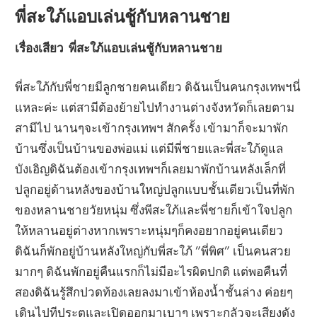
พี่สะใภ้แอบเล่นชู้กับหลานชาย
เรื่องเสียว พี่สะใภ้แอบเล่นชู้กับหลานชาย
พี่สะใภ้กับพี่ชายมีลูกชายคนเดียว ดิฉันเป็นคนกรุงเทพฯนี่
แหละค่ะ แต่สามีต้องย้ายไปทำงานต่างจังหวัดก็เลยตาม
สามีไป นานๆจะเข้ากรุงเทพฯ สักครั้ง เข้ามาก็จะมาพัก
บ้านซึ่งเป็นบ้านของพ่อแม่ แต่มีพี่ชายและพี่สะใภ้ดูแล
บังเอิญดิฉันต้องเข้ากรุงเทพฯก็เลยมาพักบ้านหลังเล็กที่
ปลูกอยู่ด้านหลังของบ้านใหญ่ปลูกแบบชั้นเดียวเป็นที่พัก
ของหลานชายวัยหนุ่ม ซึ่งพีสะใภ้และพี่ชายก็เข้าใจปลูก
ให้หลานอยู่ต่างหากเพราะหนุ่มๆก็คงอยากอยู่คนเดียว
ดิฉันก็พักอยู่บ้านหลังใหญ่กับพี่สะใภ้ ”พี่พิศ” เป็นคนสวย
มากๆ ดิฉันพักอยู่คืนแรกก็ไม่มีอะไรผิดปกติ แต่พอคืนที่
สองดิฉันรู้สึกปวดท้องเลยลงมาเข้าห้องน้ำชั้นล่าง ค่อยๆ
เดินไปทีประตูและเปิดออกมาเบาๆ เพราะกลัวจะเสียงดัง