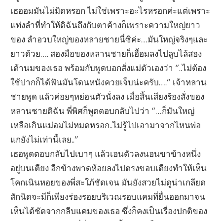
เธออมมันไม่มิดหรอก ไม่ใช่เพราะอะไรหรอกค่ะแต่เพราะ
แท่งลำที่ทำให้ดิฉันถึงกับตาค้างก็เพราะความใหญ่ยาว
ของ ลำอวบใหญ่ของหลายชายนี่ซิค่ะ…มันใหญ่จริงๆและ
ยาวด้วย…. สองมือของหลานชายก็เอื้อมลงไปลูบไล้สอง
เต้านมของเธอ พร้อมกับพูดบอกสั่งแม่ตัวเองว่า “..ไม่ต้อง
ใช้ปากก็ได้ฟันมันโดนหนังควยเจ็บน่ะครับ….” เจ้าหลาน
ชายพูด แล้วค่อยๆหย่อนตัวนั่งลง เมื่อสิ้นเสียงร้องสั่งของ
หลานชายดิฉัน พี่พิศก็พูดตอบกลับไปว่า “…ก็มันใหญ่
เหลือเกินแม่อมไม่หมดหรอก..ไม่รู้ไปเอามาจากไหนพ่อ
แกยังไม่เท่านี้เลย..”
เธอพูดตอบกลับไปเบาๆ แล้วเอนตัวลงนอนขาข้างหนึ่ง
อยู่บนเตียง อีกข้างพาดห้อยลงไปตรงขอบเตียงทำให้เห็น
โคกเนินหอยของพี่สะใภ้ชัดเจน มันยังสวยไม่ดูน่าเกลียด
สักนิดจะมีก็เพียงร่องรอยบริเวณรอบแคมที่ยื่นออกมาจน
เห็นได้ชัดจากกลีบแคมของเธอ ซึ่งก็คงเป็นเรื่องปกติของ