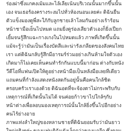
ร่องผ่าซึ่งแกคงเม้มและไล้เลียเน้นบริเวณนั้นมากขึ้นนั้น
เอง จนเธอร้องครางระงมไปทั่วห้องนอนเลยค่ะ ดิฉันยืน
ตัวแข็งมองดูพี่สะใภ้กับลูกชายเล้าโลมกันอย่างเร้าร้อน
หน้าชามือเย็นไปหมด แถมยิ่งดูร่องเสียวตัวเองก็ยิ่งเปียก
เยิ้มจนรู้สึกแฉะกางเกงในไปหมดแล้ว ภาพที่เกิดขึ้นนั้น
แม้จะรู้ว่ามันเป็นเรื่องบัดสีและน่ารังเกลียดของสังคมไทย
เรา แต่ดิฉันกลับรู้สึกมีอารมร์ร่วมอย่างเกินห้ามใจตัวเอง
เกิดมาก็ไม่เคยเห็นคนทำรักกันแบบนี้มาก่อน ต่างกับหนัง
วีดีโอที่แฟนเปิดให้ดูอย่างหน้ามือเป็นหลังมือเลยทีเดียว
แถมคนที่กำลังแสดงหนังสดกันอยู่นั้นคือคนใกล้ชิด
ครอบครัวเราเองด้วย ดิฉันอดที่จะจ้องตาไม่กระพริบกับ
เหตุการณ์ที่เกิดนั้นไม่ได้ จนค่อยก้าวขาไปใกล้ๆกับ
หน้าต่างเพื่อลอบมองเหตุการณ์นั้นใกล้ยิ่งขึ้นไปอีกอย่าง
คนไร้ย่างอาย
ภาพแท่งลำใหญ่ของหลานชายที่ดิฉันยอมรับว่ามันยาว
ใหญ่จริงๆค่ะ ของแฟนดิฉันยังเล็กกว่าของแกอีก ซึ่งตอน