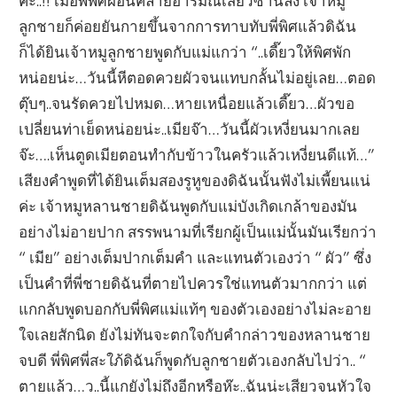
ค่ะ..!! เมื่อพี่พิศผ่อนคลายอารมณ์เสียวซ่านลง เจ้าหมู
ลูกชายก็ค่อยยันกายขึ้นจากการทาบทับพี่พิศแล้วดิฉัน
ก็ได้ยินเจ้าหมูลูกชายพูดกับแม่แกว่า “..เดี๊ยวให้พิศพัก
หน่อยน่ะ…วันนี้หีตอดควยผัวจนแทบกลั้นไม่อยู่เลย…ตอด
ตุ๊บๆ..จนรัดควยไปหมด…หายเหนื่อยแล้วเดี๊ยว…ผัวขอ
เปลี่ยนท่าเย็ดหน่อยน่ะ..เมียจ๊า…วันนี้ผัวเหงี่ยนมากเลย
จ๊ะ….เห็นตูดเมียตอนทำกับข้าวในครัวแล้วเหงี่ยนดีแท้…”
เสียงคำพูดที่ได้ยินเต็มสองรูหูของดิฉันนั้นฟังไม่เพี้ยนแน่
ค่ะ เจ้าหมูหลานชายดิฉันพูดกับแม่บังเกิดเกล้าของมัน
อย่างไม่อายปาก สรรพนามที่เรียกผู้เป็นแม่นั้นมันเรียกว่า
“ เมีย” อย่างเต็มปากเต็มคำ และแทนตัวเองว่า “ ผัว” ซึ่ง
เป็นคำที่พี่ชายดิฉันที่ตายไปควรใช่แทนตัวมากกว่า แต่
แกกลับพูดบอกกับพี่พิศแม่แท้ๆ ของตัวเองอย่างไม่ละอาย
ใจเลยสักนิด ยังไม่ทันจะตกใจกับคำกล่าวของหลานชาย
จบดี พี่พิศพี่สะใภ้ดิฉันก็พูดกับลูกชายตัวเองกลับไปว่า.. “
ตายแล้ว…ว..นี้แกยังไม่ถึงอีกหรือห๊ะ..ฉันน่ะเสียวจนหัวใจ