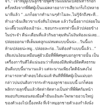
จ๊า..” เจ้าหมูผู้เป็นลูกชายพูดชวนแม่มันเปลี่ยนท่ารักอีก
ครั้งหลังจากพี่พิศผู้เป็นแม่คลายอาการเสียวเกร็งไปหลาย
นาทีแล้ว “ ..แกก็อยากทำนานๆทำไมละ..ไม่รู้จักถึงซะที…
ทำเอาฉันเสียวขาแข้งสั่นไปหมด แล้ววันนี้อยากปล่อยใน
น่ะเดี๊ยวแม่ท้องเอ้าน่ะ…ชอบกระแทกท่านี้แล้วปล่อยข้าง
ในประจำ ดีน่ะเดือนที่แล้วกินยาคุมทันไม่งันท้องแน่เลย…
ปล่อยออกมาทีเต็มมดลูกแม่หมดแบบนั้นน่ะ…วันนี้แก
ห้ามปล่อยน่ะหมู…ปล่อยละก่อ…ไม่ต้องทำแบบนี้แล้ว…”
เสียงบ่นง้อนเหมือนคู่ผัวเมียที่พี่พิศพูดบอกลูกชายนั้น เป็น
เครื่องการันตีได้แน่นอนว่าทั้งสองมีสัมพันธ์ผิดศีลธรรม
อันดีแบบนี้มานานแล้ว แต่จะนานเพียงใดดิฉันคงไม่
สามารถหาคำตอบได้แน่แท้ ทันทีที่พี่พิศผู้เป็นแม่บอก
กล่าวบ่นปนติงการกระทำของลูกชายแบบนี้ แกก็ค่อย
พลิกกายลุกขึ้นแล้วจัดท่าจัดทางเป็นท่าที่พี่พิศก้มหน้า
หมอบกับหมอนสองมือค้ำยันแอ้นสะโพกผายอวบใหญ่
ของตัวเองไปเบื้องหลัง ที่เจ้าหมูลูกชายตัวเองกำลังนั่ง