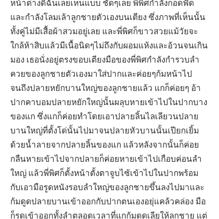
หน้าต่างดิฉันเลยเห็นแบบ ชัดๆเลย พี่พิศกำลังกอดฟัด
และกำลังโลมเล้าลูกชายตัวเองบนเตียง ซึ่งภาพที่เห็นนั้น
ทั้งคู่ไม่มีเสื้อผ้าสวมอยู่เลย และพี่พิศก็ขาวสวยแม้วัยจะ
ใกล้ห้าสิบแล้วมีเนื้อนิดๆไม่ถึงกับผอมแห้งและอ้วนจนเกิน
มอง เธอนั่งอยู่ตรงขอบเตียงมือของพี่พิศกำลังกำรวบลำ
ควยของลูกชายตัวเองมาใส่ปากและค่อยๆก้มหน้าไป
จนถึงปลายหยักบานใหญ่ของลูกชายแล้ว แกก็ค่อยๆ อ้า
ปากคาบอมปลายหยักใหญ่นั้นผลุบหายเข้าไปในปากบาง
ของแก ซึ่งแกก็ค่อยทำโดยเอาปลายลิ้นไลเลียวนปลาย
บานใหญ่ที่ตั้งโด่นั้นไปมาจนปลายหัวบานนั้นเปียกเยิ้ม
ด้วยน้ำลายจากปลายลิ้นของแก แล้วหลังจากนั้นก็ค่อย
กลืนหายเข้าไปจากปลายก็ค่อยหายเข้าไปเกือบค่อนลำ
ใหญ่ แล้วพี่พิศก็ตั้งหน้าตั้งตาจูบไซ้เข้าไปในปากพร้อม
กับเอามือรูดหนังรอบลำใหญ่ของลูกชายขึ้นลงไปมาและ
ก้มดูดปลายบานเข้าออกกับปากตนเองอยุ่แคล้วคล่อง มือ
ก็รูดเข้าออกทั้งลำตลอดเวลาที่แกก้มดูดเลียให้ลูกชาย แต่