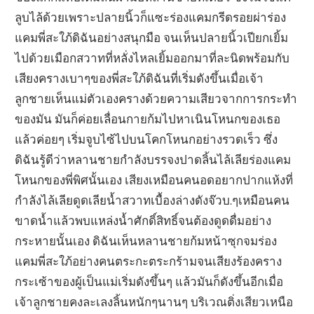
ลูบไล้ด้วยเพราะปลายนิ้วก็แซะร่องแคมกรีดรอยผ่าร่อง
แคมพี่สะใภ้ดิฉันอย่างสนุกมือ จนเห็นปลายนิ้วเปียกเยิ้ม
ไปด้วยเมือกสวาทที่หลั่งไหลเยิ้มออกมาที่ละนิดพร้อมกับ
เสียงครางเบาๆของพี่สะใภ้ดิฉันที่เริ่มดังขึ้นเมื่อเจ้า
ลูกชายเห็นแม่ตัวเองครางด้วยความเสียวจากการกระทำ
ของมัน มันก็ค่อยเลื่อนกายก้มไปหาเนินโหนกของเธอ
แล้วค่อยๆ เริ่มจูบไซ้ไปบนโคกโหนกอย่างรวดเร็ว ซึ่ง
ดิฉันรู้ดีว่าหลานชายกำลังบรรจงปาดลิ้นไล้เลียร่องแคม
โหนกของพี่พิศนั้นเอง เสียงเหมือนคนอดอยากปากแห้งที่
กำลังไล้เลียดูดเลียน้ำสวาทเบื้องล่างดังจ๊วบ.ๆเหมือนคน
ขาดน้ำแล้วพบแหล่งน้ำศักดิ์สิทธิ์จนต้องดูดดื่มอย่าง
กระหายนั้นเอง ดิฉันเห็นหลานชายก้มหน้าซุกจมร่อง
แคมพี่สะใภ้อย่างคนตระกะตระกร้ามจนเสียงร้องคราง
กระเซ้าของผู้เป็นแม่เริ่มดังขึ้นๆ แล้วมันก็ดังขึ้นอีกเมื่อ
เจ้าลูกชายคงละเลงลิ้นหนักๆนานๆ บริเวณติ่งเสียวเหนือ