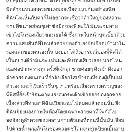
เบาๆเมื่อลำควยขนาดใหญ่ของลูกชายมันจมเข้าไปจน
มิดลำจนหนอกควยขนหมอยเบียดแนบกันอย่างสนิท
ดิฉันไม่เห็นกับตาก็ไม่อยากจะเชื่อว่าลำใหญ่ของหลาน
ชายที่ขนาดย่อมๆเท่าข้อมือของพี่ สะใภ้ มันจะจมหาย
เข้าไปในร่องเสียวของเธอได้ ซึ่งภาพใบหน้าบูดเบี้ยวด้วย
ความแสบสันต์ที่โดนลำควยของตัวเองยัดเยียดเข้ามาใน
ร่องแคมของตนเองนั้น บ่งบอกได้ถึงอารมณ์ของพี่พิศได้
เป็นอย่างดีว่ามันจะแน่นและคับร่องเสียวเธอขนาดไหน
เธอห่อปากครางทุกครั้งที่เจ้าลูกชายค่อยๆ ดึงเข้าดึงออก
ลำควยของตนเอง ที่กำลังเสือกไสเข้าร่องหีของผู้เป็นแม่
ตัวเอง และก็เริ่มเร็วขึ้นๆ…ๆ…พร้อมเสียงครางครวญของ
พี่พิศที่ยิ่งเร้าร้อนตามแรงส่งกระเด้าเข้าออกของลูกชาย
เบื้องล่างที่ทำเอาดิฉันเปียกแฉะไปหมดแล้วตอนนั้น ยิ่ง
ดิฉันจ้องมองภาพในห้องโดยเฉพาะสายตาที่โฟกัสไป
จดจ้องดูลำควยของหลานชายตัวเองที่ตอนนี้นั้นมันเลื่อม
ไปด้วยน้ำหล่อลื่นในช่องคลอดชโลมจนชุ่มเปียกเยิ้มอาบ