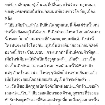
จดจ้องกลีบพูของผู้เป็นแม่ที่ปลิ้นอวดโชว์ความอูมหนา
ของพูแคมพร้อมบั้นท้ายกลมมนที่อวบขาวโชว์อยู่เบื้อง
หลัง
“ โอ๊ย..เมียจ๊า…ทำไมหีปลิ้นโคกอูมแบบนี้ ตั้งแต่วันนั้นจน
วันนี้ผัวยังอดดูไม่ได้เลย…หีเมียมันจะโหนกโคกอะไรแบบ
นี้ หมอยก็ดกดำแถมร่องหียังตอดดูดควยดีแท้…ยิ่งท่านี้
ใครมันจะอดใจไหวกัน…ดูสิ..บั้นท้ายก็ผายอวบกลมกลึงดี
อย่างนี้ ผัวละช๊อบ..ชอบ…กระแทกท่านี้มันส์ควยผัวที่สุด…
เมื่อไหร่เมียจะให้ผัวเปิดซิงรูตูดละห๊ะ…เมียจ๊า…เราเป็น
ผัวเป็นเมียกันมานานแล้วน่ะ…ขอผัวคนนี้ได้ชื่อว่าผัว
แท้ๆ สักครั้งเถอะน่ะ…ไหนๆ รูหีเมียก็ผ่านชายอื่นมาแล้ว
เมี่อไหร่จะยอมใจอ่อนยอมรับหมูเป็นผัวซะทีละห๊ะ…
น่ะ..วันนี้ขอเย็ดรูตูดเปิดซิงค์เมียหน่อยน่ะ…พิศจ๊า…ขอผัว
เถอะน่ะ…น๊า.. ” เสียงออดอ้อนของเจ้าหมูลูกชายที่ร้องขอ
ทำรักประตูหลังของพี่พิศและคำพูดที่แกพลั่งพรูออกมานั้น