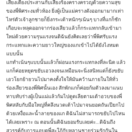
เสียงเตียงประสานกับเสียงร้องครางครวญด้วยความสุข
ของพี่พิศระงมทั่วห้อง ยิ่งผู้เป็นแม่ครางดังออกมามากเท่า
ไหร่ตัวเจ้าลูกชายก็ยิ่งกระเด้าหนักๆเน้นๆ บางที่แกก็ชัก
เกือบจะหลุดออกจากร่องเสียวแล้วก็กระแทกกลับเข้ามา
ใหม่ด้วยความรุนแรงจนดิฉันยังคิดเลยว่าพี่พิศรับแรง
กระแทกและความยาวใหญ่ของแกเข้าไปได้ยังไงหมด
แบบนั้น
แกทำเน้นๆแบบนั้นแล้วก็ผ่อนแรงกระแทกลงที่ละนิด แล้ว
แกก็ค่อยหยุดขยับเอวลงจนเหมือนจะนิ่งสนิทแต่ก็ยังขยับ
เอวโยกย้ายวนไปมาคงตั้งใจให้มันคว้านภายในให้ทั่ว
ร่องเสียวของพี่พิศนั้นเอง สักพักแกก็ค่อยก้มตัวลงมาแนบ
ทาบทับร่างผู้เป็นแม่แล้วก้มไปดูดเลียตามเต้าอวบของพี่
พิศสลับกับมือใหญ่ที่คลึงนวดเต้าไปมาจนยอดถันเปียกไป
ด้วยเหงื่อและน้ำลายของแก ดิฉันไม่สามารถขยับไปไหน
ได้เลยเพราะ ณ ตอนนั้นดิฉันยอมรับเลยค่ะ…ดิฉันถึง
สวรรค์กับการแอบดูพี่สะใภ้กับหลานชายร่วมรักกันใน