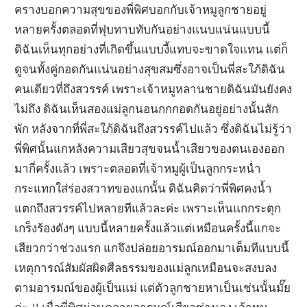
ครางบอกความสุขของพี่พิศบอกกับเจ้าหมูลูกชายอยู่
หลายครั้งตลอดที่ฟุบทาบทับกันอย่างแนบแน่นแบบนี้
ดิฉันเห็นทุกอย่างที่เกิดขึ้นแบบงี้แทบจะขาดใจแทน แต่ก็
ดูจนทั้งคู่กอดกันแน่นอย่างสุขสมซึ่งอาจเป็นพี่สะใภ้ดิฉัน
คนเดียวที่ถึงสวรรค์ เพราะเจ้าหมูหลานชายดิฉันมันยังคง
ไม่ถึง ดิฉันเห็นสองแม่ลูกนอนกกกอดกันอยู่อย่างนั้นสัก
พัก หลังจากที่พี่สะใภ้ดิฉันถึงสวรรค์ไปแล้ว ซึ่งดิฉันไม่รู้ว่า
พี่พิศนั้นแกหลังความเสียวสุขจนน้ำเสียวของตนเองออก
มากี่ครั้งแล้ว เพราะตลอดที่เจ้าหมูผู้เป็นลูกกระหน่ำ
กระแทกใส่ร่องสวาทของแกนั้น ดิฉันคิดว่าพี่พิศคงน้ำ
แตกถึงสวรรค์ไปหลายทีแล้วละค่ะ เพราะเห็นแกกระตุก
เกร็งร้องดังๆ แบบนี้หลายครั้งแล้วแต่เหมือนครั้งนี้แกจะ
เสียวกว่าช่วงแรก แกจึงปล่อยอารมณ์ออกมาเต็มทีแบบนี้
เหตุการณ์สัมผัสผิดศีลธรรมของแม่ลูกเหมือนจะสงบลง
ตามอารมณ์ของผู้เป็นแม่ แต่ตัวลูกชายหาเป็นเช่นนั้นมั๊ย