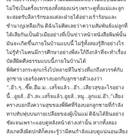
ไม่ใช่เป็นครั้งแรกของทั้งสองแน่ๆ เพราะดูทั้งแม่และลูก
จะสอดรับลีลารักของแต่ละฝ่ายได้อย่างเร้าร้อนและ
ชำนาญเหลือเกิน ดิฉันไม่คิดเลยว่าความสัมพันธ์แม่ลูกที่
ได้เสียกันเป็นผัวเมียอย่างที่เป็นข่าวหน้าหนังสือพิมพ์นั้น
มันจะเกิดขึ้นภายในบ้านแบบนี้ ไม่รู้ทั้งสองรู้สึกอย่างไร
ไม่รู้ทำไมคนมีการศึกษาอย่างพี่สะใภ้ถึงกล้าที่จะทำเรื่อง
บัดสีผิดศีลธรรมแบบนี้ภายในบ้านได้
พิ่พิศร่างกระตุกเกร็งไปหลายทีในช่วงที่แกถึงสวรรค์กับ
ลูกชาย เธอร้องครางบอกกับลูกชายตัวเองว่า
“..อ๊า..ๆ…ซี๊ด..อืม..ม…เสร็จแล้ว…อ๊า…เสียวสุขอะไรอย่าง
นี้…อูยส์…อ๊า..สะ..เสร็จแล้ว..อูยส์…หมู…ลูกแม่..อ๊า..”เสียง
ครางบอกถึงความสุขของพี่พิศที่ร้องบอกลูกชายที่กำลัง
ทาบทับฟุบบนกายเปลือยของผู้เป็นแม่ ดิฉันได้ยินอย่าง
ชัดเจนเพราะแอบดูหลังหน้าต่างเท่านั้น หากทั้งสอง
สังเกตสิ่งผิดปกติก็คงจะรู้ว่ามีคนกำลังแอบดูแน่นอนเสียง