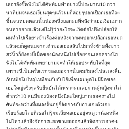
เธอรอ้งซี๊ดฟังไม่ได้ศัพท์ผมทำอย่างนี้ประมาณ10 กว่า
นาทีบ่มจนเธอเงี่ยนสุดๆแล้วผมก็ค่อยๆปอกเปือกเธอทีละ
ชิ้นจนหมดตอนนั้นน้องหนึ่งบอกผมทีหลังว่าเธอเงี่ยนมาก
จนหายอายแล้วแต่ไม่รู้ว่าอะไรจะเกิดต่อไปจึงปล่อยให้
ผมทำไปเรื่อยๆเข้าเรื่องต่อหลังจากผมปอกเปลือกเธอหมด
แล้วผมก็ดูดนมจากเต้าของเธอสลับไปมาทั้งซ้ายทั้งขาว
สว่นิ้วก็ยังคงบี้เม็ดของน้องหนึ่งไปเรื่อยๆจนเธอครางโฮ
ฟังไม่ได้ศัพท์ผมพยายามจะทำให้เธอประทับใจที่สุด
เพราะนี่เป็นครั้งแรกของเธอจากนั้นผมก้มลงไปละเลงลิ้น
กับหม้อใบใหญ่เหมือนกับกับไอ้เพื่อนผมพูดไม่มีผิดของ
เธอใหญ่จริงๆครับยืนยันได้เพราะผมเคยผ่านผู้หญิงมาไม่
ต่ำกว่า10 คนมีของน้องหนึ่งนี่ละใหญ่มากเธอครางไม่
ศัพท์ระหว่างที่ผมลงลิ้นอยู่ก็จัดการกับกางเกงตัวเอง
เรียบร้อยโดยที่เธอไม่รู้ผมเลียหอเธออยู่จนดูว่าน้องหนึ่ง
ไม่ไหวแล้วจึงจัดการแยกขาเธอออกแล้วจัดการเอาค-ย