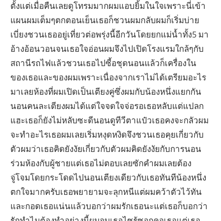
ตั้งแต่เมื่อคืนเลยดูโทรมมากผมแอบยิ้มในใจเพราะนี่เข้า
แผนผมเต็มๆตกตอนเย็นเธอก็ชวนผมกลับผมก็เริ่มบ่าย
เบี่ยงชวนเธออยู่เที่ยวต่อพรุ่งนี้อีกวันโดยยกแม่น้ำทั้ง5 มา
อ้างอ้อนวอนจนเธอใจอ่อนผมจึงไปเปิดโรงแรมใกล้ๆกับ
สถานีรถไฟแล้วชวนเธอไปซี้อชุดนอนแล้วก็เครื่องใน
ของเธอและของผมเพราะเนื่องจากเราไม่ได้เตรียมอะไร
มาเลยห้องที่ผมเปิดเป็นเตียงคู่ซึ่งผมกับน้องหนึ่งแยกกัน
นอนคนละเตียงผมได้แต่ใจจดใจจ่อรอเธอหลับแต่แปลก
แฮะเธอก็ยังไม่หลับซะดีนอนดูทีวีตาแป๋วเธอคงจะกลัวผม
จะทำอะไรเธอผมเลยเริ่มหงุดหงิดจึงชวนเธอคุยเกี่ยวกับ
ตัวผมว่าเธอคิดยังงัยเกี่ยวกับตัวผมคิดยังงัยกับการนอน
ร่วมห้องกับผู้ชายแต่เธอไม่ตอบเลยซักคำผมเลยต้อง
จู่โจมโดยกระโดดไปนอนเตียงเดียวกับเธอทันทีน้องหนึ่ง
ตกใจมากครับเธอพยายามจะลุกหนีแต่ผมคว้าตัวไว้ทัน
และกอดเธอแน่นแล้วบอกว่าผมรักเธอนะแต่เธอก็บอกว่า
รักทำไมต้องทำอย่างนี้ผมจูบเธอไซร้ซอกคอเธอแต่เธอ