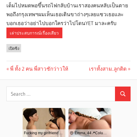
เต็มไปหมดพอขึ้นรถไฟกลับบ้านเราสองคนหลับเป็นตาย
พอถึงกรุงเทพฯผมเห็นเธอเดินขาถ่างๆเลยแซวเธอและ
บอกเธอว่าอย่าไปบอกใครว่าไปโดนYET มาละครับ
เล่าประสบการณ์เรื่องเสียว
เปิดซิง
Previous
พี่ ทั้ง 2 คน พี่สาวชักว่าวให้
Next
เราทั้งสาม..ลูกติด
Post
Post:
Post:
navigation