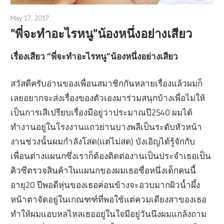
May 17, 2017
admin
”พี่จะทำอะไรหนู”น้องหนึ่งอย่างเสียว
เรื่องเสียว ”พี่จะทำอะไรหนู”น้องหนึ่งอย่างเสียว
สวัสดีครับอ่านของเพื่อนสมาชิกกันหลายเรื่องแล้วผมก็
เลยอยากจะส่งเรื่องของตัวเองมาร่วมสนุกบ้างเพื่อไม่ให้
เป็นการเสีเปรียบเรื่องมีอยู่ว่าประมาณปี2540 ผมได้
ทำงานอยู่ในโรงงานแถวย่านบางพลีเป็นระดับหัวหน้า
งานช่วงนั้นผมกำลังโสด(แต่ไม่สด) บังเอิญได้รู้จักกับ
เพื่อนต่างแผนกซึ่งเราก็ต้องติดต่องานเป็นประจำเธอเป็น
คิวซีตรวจสินค้าในแผนกของผมเธอชื่อหนึ่งเด็กคนนี้
อายุ20 ปีพอดีหุ่นของเธอค่อนข้างจะอวบมากผิวน้ำผึ้ง
หน้าตาจัดอยู่ในเกณฑฑ์ที่พอใช้แต่ควมเดียงสาของเธอ
ทำให้ผมแอบหลไหลเธออยู่ในใจมีอยู่วันนึงผมแกล้งถาม