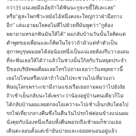
กว่า35 แน่เลยมึงเอ้ยถ้าได้ฟันนะกูจะขยี้ให้เละเลย”
หรือ”ดูสะโพกซิวะหม้อไอ้หนึ่งคงจะใหญ่กว่าฝ่ามือกาง
อีก” เล่นเอาผมใจคอไม่ดีไปด้วยที่มันพูดว่า”กูต้อง
พยายามหรอกฟันมันให้ได้” ผมกลับบ้านวันนั้นใจคิดแต่
คำพูดของเพื่อนและก็คิดในใจว่าถ้ามัวแต่ทำตัวเป็น
สุภาพบุรุษผมอดได้ล่อน้องหนึ่งเป็นแน่เลยต้องรีบวางแผน
ที่จะฟันเธอให้ได้ว่าแล้วในช่วงนั้นใก้ลกับวันหยุดประจำ
ปีของบริษัทพอดีผมเลยโทรไปถามเธอว่าวันหยุดยาวนี้
เธอไปไหนหรือเปล่าถ้าไปม่ไปจะชวนไปเที่ยวแถว
พิษณุโลกเพราะเขามีงานแข่งเรือเธอถามผมว่าไปยังงัย
ถ้าเช้าเย็นกลับนะได้เพราะว่าน้องอยู่บ้านคนเดียวก็ไม่
ได้กลับบ้านผมเลยตกลงโอเคว่าจะไปเช้าเย็นกลับโดยไป
รถไฟเที่ยวกลางคืนซึ่งในคืนวันไปรถไฟค่อนข้างแน่นผม
นั่งคุยกับน้องหนึ่งเกือบทั้งคืนพอรถถึงเช้าผมก็ชวนเธอ
เดินตะลอนตั้งแต่เข้ายันบ่ายและเธออดนอนอยู่แล้ว