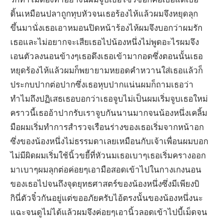
ดิ้นเหมือนปลาถูกทุบหัวจนเธอร้องไห้แล้วผมจึงหยุดลุก
ขึ้นมานั่งเธอเอาหมอนปิดหน้าร้องไห้ผมจึงบอกว่าผมรัก
เธอและไม่อยากจะเสียเธอไปน้องหนึ่งไม่พูดอะไรผมจึง
เอนตัวลงนอนข้างๆเธอดึงเธอเข้ามากอดซึ่งตอนนั้นเธอ
หยุดร้องไห้แล้วผมก็พยายามหยอดคำหวานใส่เธอแล้วก็
ประกบปากต่อปากซึ่งเธอหุบปากแน่นผมก็ถามเธอว่า
ทำไมถึงปฏิเสธเธอบอกว่าเธอจูบไม่เป็นผมเริ่มจูบเธอใหม่
คราวนี้เธออ้าปากรับเราจูบกันนานมากจนน้องหนึ่งเคลิ้ม
มือผมเริ่มทำการสำรวจเรือนร่างของเธอเริ่มจากหน้าอก
ซึ่งของน้องหนึ่งไม่ธรรมดาเลยเหมือนกับเจ้าเพื่อนผมบอก
ไม่มีผิดผมเริ่มใช้นิ้วขยี้ที่หัวนมเธอเบาๆเธอเริ่มครางออก
มาเบาๆผมลุกต่อค่อยๆเอามือสอดเข้าไปในกางเกงนอน
ของเธอไปจนถึงจุดยุทธศาสตร์ของน้องหนึ่งซึ่งมีเพียงบิ
กินี่ตัวจิ๋วกันอยู่แต่ขออภัยครับไอ้ตรงนั้นของน้องหนึ่งนะ
แฉะจนดูไม่ได้แล้วผมจึงค่อยๆเอานิ้วลอดเข้าไปบี้เม็ดจน