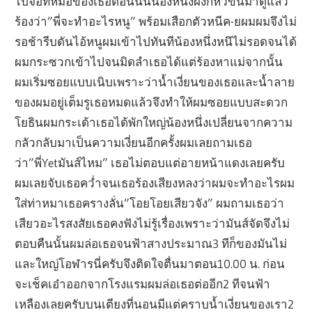
ไปจ่อที่หม้อของเธอตอนนั้นน้องหนึ่งผงกหัวขึ้นมาดูแล้ว
ร้องว่า”พี่จะทำอะไรหนู” พร้อมเสือกตัวหนีค-ยผมผมจึงไม่
รอช้ารีบดันไอ้หนูผมเข้าไปทันทีน้องหนึ่งหนึไม่รอดจนได้
ผมกระซวกเข้าไปจนมิดลำเธอได้แต่ร้องหาแม่จากนั้น
ผมเริ่มซอยแบบเนิบเพราะว่าน้ำเงี่ยนของเธอและน้ำลาย
ของผมอยู่เต็มรูเธอหมดแล้วจึงทำให้ผมซอยแบบสะดวก
โยธินผมกระเด้าเธอได้พักใหญ่น้องหนึ่งเปลี่ยนจากความ
กลัวกลับมาเป็นความเงี่ยนอีกครั้งผมเลยถามเธอ
ว่า”พี่Yetมันส์ไหม” เธอไม่ตอบแต่อายหน้าแดงเลยครับ
ผมเลยจับเธอคว่ำจนเธอร้องเสียงหลงว่าผมจะทำอะไรผม
ใส่ท่าหมาเธอครางลั่น”โอยโอยเสียวจัง” ผมถามเธอว่า
เสียวอะไรสงสัยเธอคงฟังไม่รู้เรื่องเพราะว่ามันส์จัดจึงไม่
ตอบคืนนั้นผมล่อเธอจนฟ้าสางประมาณ3 ทีก็ของมันไม่
และใหญ่โอฬารนี่ครับจึงติดใจตื่นมาตอน10.00 น. ก่อน
จะเช็คเอ๋าออกจากโรงแรมผมล่อเธอต่ออีก2 ทีจนฟ้า
เหลืองเลยครับบนเตียงที่นอนมีแต่คราบน้ำเงี่ยนของเรา2