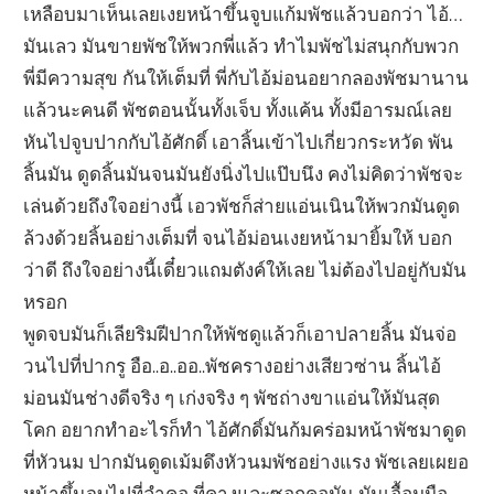
เหลือบมาเห็นเลยเงยหน้าขึ้นจูบแก้มพัชแล้วบอกว่า ไอ้…
มันเลว มันขายพัชให้พวกพี่แล้ว ทำไมพัชไม่สนุกกับพวก
พี่มีความสุข กันให้เต็มที่ พี่กับไอ้ม่อนอยากลองพัชมานาน
แล้วนะคนดี พัชตอนนั้นทั้งเจ็บ ทั้งแค้น ทั้งมีอารมณ์เลย
หันไปจูบปากกับไอ้ศักดิ์ เอาลิ้นเข้าไปเกี่ยวกระหวัด พัน
ลิ้นมัน ดูดลิ้นมันจนมันยังนิ่งไปแป๊บนึง คงไม่คิดว่าพัชจะ
เล่นด้วยถึงใจอย่างนี้ เอวพัชก็ส่ายแอ่นเนินให้พวกมันดูด
ล้วงด้วยลิ้นอย่างเต็มที่ จนไอ้ม่อนเงยหน้ามายิ้มให้ บอก
ว่าดี ถึงใจอย่างนี้เดี๋ยวแถมตังค์ให้เลย ไม่ต้องไปอยู่กับมัน
หรอก
พูดจบมันก็เลียริมฝีปากให้พัชดูแล้วก็เอาปลายลิ้น มันจ่อ
วนไปที่ปากรู อือ..อ..ออ..พัชครางอย่างเสียวซ่าน ลิ้นไอ้
ม่อนมันช่างดีจริง ๆ เก่งจริง ๆ พัชถ่างขาแอ่นให้มันสุด
โคก อยากทำอะไรก็ทำ ไอ้ศักดิ์มันก้มคร่อมหน้าพัชมาดูด
ที่หัวนม ปากมันดูดเม้มดึงหัวนมพัชอย่างแรง พัชเลยเผยอ
หน้าขึ้นจูบไปที่ลำคอ ที่คางและซอกคอมัน มันเอื้อมมือ