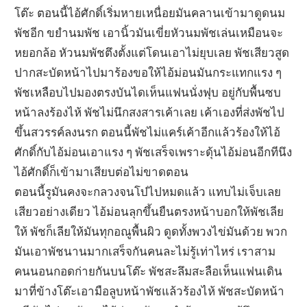
โต๊ะ ตอนนี้ไอ้ศักดิ์เริ่มหายเหนื่อยมันคลานเข้ามาดูดนม
พัชอีก ขยำนมพัช เอานิ้วมันเขี่ยหัวนมพัชเล่นเหมือนจะ
หยอกล้อ หัวนมพัชตึงตั้งแต่โดนเอาไม่ยุบเลย พัชเสียวสูด
ปากสะบัดหน้าไปมาร้องขอให้ไอ้ม่อนมันกระแทกแรง ๆ
พัชเหลือบไปมองตรงบันไดเห็นแฟนนั่งฟุบ อยู่กับพื้นซบ
หน้าลงร้องไห้ พัชไม่นึกสงสารเค้าเลย เค้าเองที่ส่งพัชไป
ขึ้นสวรรค์ลงนรก ตอนนี้พัชไม่แคร์เค้าอีกแล้วร้องให้ไอ้
ศักดิ์กับไอ้ม่อนเอาแรง ๆ พัชเสร็จเพราะดุ้นไอ้ม่อนอีกทีนึง
ไอ้ศักดิ์ก็เข้ามาเสียบต่อไม่ขาดตอน
ตอนนี้รูมันคงจะกลวงจนโบ๋ไปหมดแล้ว แทบไม่เจ็บเลย
เสียวอย่างเดียว ไอ้ม่อนลุกขึ้นยืนตรงหน้าบอกให้พัชเลีย
ให้ พัชก็เลียให้มันทุกอณูพื้นผิว ดูดทั้งพวงไข่มันด้วย พวก
มันเอาพัชนานมากเสร็จกันคนละไม่รู้เท่าไหร่ เราสาม
คนนอนกอดก่ายกันบนโต๊ะ พัชสะลึมสะลือเห็นแฟนเดิน
มาที่ข้างโต๊ะเอามือลูบหน้าพัชแล้วร้องไห้ พัชสะบัดหน้า