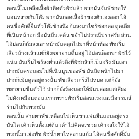
ตอนนี้ไม่เหลือเสื้อผ้าติดตัวพัชแล้ว พวกมันจับพัชกดให้
นอนหงายกับโต๊ะ พวกมันถอดเสื้อผ้าของตัวเองออก ไอ้
คนชื่อศักดิ์ยืนหัวโต๊ะข้างนึง ก้มลงมาไซร้ซอกคอ ดูดเลีย
ที่เนินหน้าอก มือมันบีบเคล้น ขยำไม่ปราณีปราศรัย ส่วน
ไอ้ม่อนก็ก้มลงเอาหน้ามันคลุกไปมาที่หน้าท้อง พัชเริ่ม
เสียวบ้างแล้วแต่ก็ยังพยายามดิ้นอยู่ ไอ้ม่อนล็อกขาพัชไว้
แน่น มันเริ่มไซร้ลงต่ำแล้วสิ่งที่พัชกลัวก็เป็นจริง มันเอา
ปากมันครอบอมไปที่เนินนูนของพัช มันบิดหน้าไปมา
ปากก็เม้มดูดอยู่ตรงนั้น พัชเสียวเกร็งไปหมด แต่ก็ยัง
พยายามขืนตัวไว้ ปากก็ยังร้องบอกให้มันปล่อยแต่เสียง
ไม่ดังเหมือนตอนแรกเพราะพัชเริ่มอ่อนแรงและมีอารมณ์
ร่วมไปกับพวกมัน
ตอนนั้น สายตาพัชเหลือบไปเห็นขาแฟนยืนแอบอยู่ตรง
บันได เค้าเห็นตั้งแต่ต้น เค้าไม่คิดจะช่วย เค้าจงใจให้ไอ้
พวกนี้มาเย่อพัช พัชน้ำตาไหลอาบแก้ม ไอ้คนชื่อศักดิ์มัน