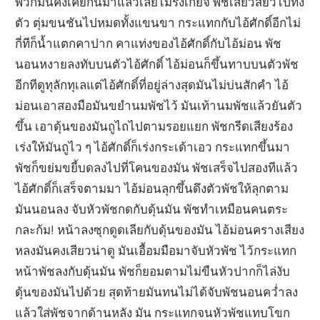
พวกมันคงเคยกันมาแล้วเลยไม่รังเกียจ พัชเสียวสยิวไปทั้ง
ตัว ตุ่มขนชันไปหมดทั้งแขนขา กระแทกกับไอ้ศักดิ์อีกไม่
กี่ทีก็น้ำแตกคาปาก คาแท่งของไอ้ศักดิ์กับไอ้ม่อน พัช
นอนหงายลงทับบนตัวไอ้ศักดิ์ ไอ้ม่อนก็ขึ้นทาบบนตัวพัช
อีกทีดูทุลักทุเลแต่ไอ้ศักดิ์ที่อยู่ล่างสุดมันไม่บ่นสักคำ ไอ้
ม่อนเอาสองมือมันขยำนมพัชไว้ มันเท้านมพัชแล้วยันตัว
ขึ้น เอาดุ้นของมันถูไถไปตามรอยแยก พัชกรีดเสียงร้อง
เร่งให้มันถูไว ๆ ไอ้ศักดิ์ก็เร่งกระเด้าเอว กระแทกขึ้นมา
พัชก็ขย่มขยี้บดลงไปที่โคนของมัน พัชเสร็จไปสองทีแล้ว
ไอ้ศักดิ์ก็เสร็จตามมา ไอ้ม่อนลุกขึ้นดึงตัวพัชให้ลุกตาม
มันนอนลง จับหัวพัชกดกับดุ้นมัน พัชทำเหมือนคนตระ
กละก้ม! หน้าลงซุกดูดเลียกับดุ้นของมัน ไอ้ม่อนครางเสียง
หลงมันคงเสียวน่าดู มันเอื้อมมือมาจับหัวพัช ไว้กระแทก
หน้าพัชลงกับดุ้นมัน พัชก็ยอมตามไม่ขืนหัวปากก็ไล่งับ
ดุ้นของมันไปด้วย สุดท้ายมันทนไม่ได้จับพัชนอนคว่ำลง
แล้วใส่พัชจากด้านหลัง มัน กระแทกจนหัวพัชแทบโขก