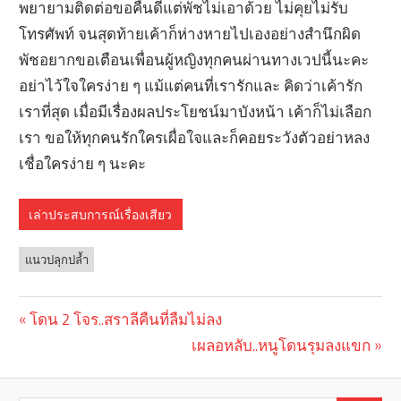
พยายามติดต่อขอคืนดีแต่พัชไม่เอาด้วย ไม่คุยไม่รับ
โทรศัพท์ จนสุดท้ายเค้าก็ห่างหายไปเองอย่างสำนึกผิด
พัชอยากขอเตือนเพื่อนผู้หญิงทุกคนผ่านทางเวปนี้นะคะ
อย่าไว้ใจใครง่าย ๆ แม้แต่คนที่เรารักและ คิดว่าเค้ารัก
เราที่สุด เมื่อมีเรื่องผลประโยชน์มาบังหน้า เค้าก็ไม่เลือก
เรา ขอให้ทุกคนรักใครเผื่อใจและก็คอยระวังตัวอย่าหลง
เชื่อใครง่าย ๆ นะคะ
เล่าประสบการณ์เรื่องเสียว
แนวปลุกปล้ำ
Previous
โดน 2 โจร..สราลีคืนที่ลืมไม่ลง
Post
Post:
Next
เผลอหลับ..หนูโดนรุมลงแขก
navigation
Post: