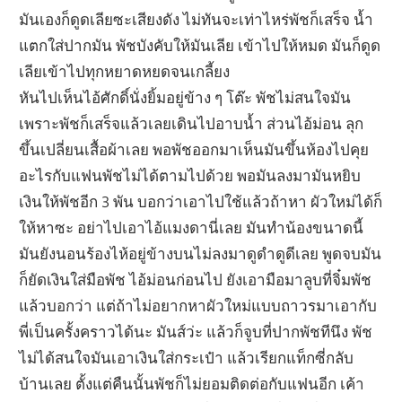
มันเองก็ดูดเลียซะเสียงดัง ไม่ทันจะเท่าไหร่พัชก็เสร็จ น้ำ
แตกใส่ปากมัน พัชบังคับให้มันเลีย เข้าไปให้หมด มันก็ดูด
เลียเข้าไปทุกหยาดหยดจนเกลี้ยง
หันไปเห็นไอ้ศักดิ์นั่งยิ้มอยู่ข้าง ๆ โต๊ะ พัชไม่สนใจมัน
เพราะพัชก็เสร็จแล้วเลยเดินไปอาบน้ำ ส่วนไอ้ม่อน ลุก
ขึ้นเปลี่ยนเสื้อผ้าเลย พอพัชออกมาเห็นมันขึ้นห้องไปคุย
อะไรกับแฟนพัชไม่ได้ตามไปด้วย พอมันลงมามันหยิบ
เงินให้พัชอีก 3 พัน บอกว่าเอาไปใช้แล้วถ้าหา ผัวใหม่ได้ก็
ให้หาซะ อย่าไปเอาไอ้แมงดานี่เลย มันทำน้องขนาดนี้
มันยังนอนร้องไห้อยู่ข้างบนไม่ลงมาดูดำดูดีเลย พูดจบมัน
ก็ยัดเงินใส่มือพัช ไอ้ม่อนก่อนไป ยังเอามือมาลูบที่จิ๋มพัช
แล้วบอกว่า แต่ถ้าไม่อยากหาผัวใหม่แบบถาวรมาเอากับ
พี่เป็นครั้งคราวได้นะ มันส์ว่ะ แล้วก็จูบที่ปากพัชทีนึง พัช
ไม่ได้สนใจมันเอาเงินใส่กระเป๋า แล้วเรียกแท็กซี่กลับ
บ้านเลย ตั้งแต่คืนนั้นพัชก็ไม่ยอมติดต่อกับแฟนอีก เค้า