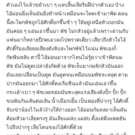
ตัวเองไว้แล้วขยำเบา ๆ แลบลิ้นเลียริมฝีปากตัวเอง บ้าง
ไอ้ม่อนยิ่งเห็นมันยิ่งทำหน้าเหมือนจะโดดเข้ามาฟัด ตอน
นี้สะโพกพัชถูกไอ้ศักดิ์ยกขึ้นช้า ๆ ให้อยู่เหนือหัวถอกมัน
มันค่อย ๆ แอ่นเอวขึ้นมา พัช ไม่กลัวอยู่แล้วเพราะผ่านกับ
แฟนมาก็หลายปีกดเอวลงไปพรวดเดียว เสียวถึงหัวใจไอ้
ศักดิ์ร้องเอ๊ยยยเสียงดังจับสะโพกพัชไว้แน่น พัชเองก็
กัดฟันหลับ ตาปี๋ ไอ้ม่อนมาจากไหนไม่รู้ผวาเข้าฟัดนม
พัช มันไม่ดูดเปล่ายังกัดด้วย พัชเจ็บมากผลักหัวมันออก
มันเลยเปลี่ยนเป็นดูด มันดูดจนเหมือนนมพัชจะหลุด ตาม
ปากมันออกมา ไอ้ศักดิ์คงเริ่มชินแล้วมันแอ่นเอวขึ้น
กระเด้าเบา ๆ พัชเลยขย่มมันซะสุดแรงเสียงดังปั้ก ปั้ก ปั้ก
ขนพันกันเส้นต่อเส้น น้ำเมือกเยิ้ม เป็นฟองที่ปากรู ไอ้ศักดิ์
จับเข่าน้องไว้แล้วง้างให้ถ่างออก ไอ้ม่อนก้มลงมาเห็นมัน
ค้อมหัวมาเลียตรงรู มันเลียแผล่บ แผล่บ ตั้งแต่ติ่งแตดยัน
ไปถึงปากรู เลียโดนของไอ้ศักดิ์ด้วย