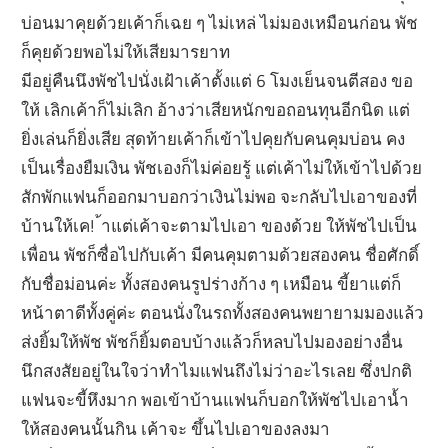
บ่อนมาคุยด้วยเค้าก็เฉย ๆ ไม่เหล่ ไม่มองเหมือนก่อน พัช
ก็คุยด้วยพอไม่ให้เสียมารยาท
มีอยู่คืนนึงพัชไปนั่งเฝ้าเค้าตั้งแต่ 6 โมงเย็นจนตีสอง ขอ
ให้ เลิกเค้าก็ไม่เลิก อ้างว่าเสียหนักขอถอนทุนอีกนิด แต่
ยิ่งเล่นก็ยิ่งเสีย สุดท้ายเค้าก็เข้าไปคุยกับคนคุมบ่อน คง
เป็นเรื่องยืมเงิน พัชเองก็ไม่ค่อยรู้ แต่เค้าไม่ให้เข้าไปด้วย
สักพักแฟนก็ออกมาบอกว่าเงินไม่พอ จะกลับไปเอาของที่
บ้านให้เค! ้าแต่เค้าจะตามไปเอา ของด้วย ให้พัชไปเป็น
เพื่อน พัชก็ซื่อไปกับเค้า มีคนคุมตามด้วยสองคน ชื่อศักดิ์
กับชื่อม่อนค่ะ ทั้งสองคนรูปร่างก้าง ๆ เหมือน ขี้ยาแต่ก็
หน้าตาดีทั้งคู่ค่ะ ตอนนั่งในรถทั้งสองคนพยายามมองแล้ว
ส่งยิ้มให้พัช พัชก็ยิ้มตอบบ้างแล้วก็หลบไปมองอย่างอื่น
นึกสงสัยอยู่ในใจว่าทำไมแฟนถึงไม่ว่าอะไรเลย ซึ่งปกติ
แฟนจะขี้หึงมาก พอเข้าบ้านแฟนก็บอกให้พัชไปเอาน้ำ
ให้สองคนนั้นกิน เค้าจะ ขึ้นไปเอาของลงมา