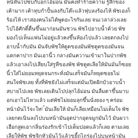
หนีหันไปซบกับอกไอ้ม่อน มันคงทำร้ายความ รู้สึกของ
เค้ามาก เค้าทุบกำปั้นลงกับโต๊ะแล้วฟุบลงร้องไห้ พัชเองก็
ร้องไห้ เราสองคนไม่ได้พูดอะไรกันเลย จนเวลาล่วงเลย
ไปไอ้ศักดิ์ตื่นขึ้นมาก่อนมันชวน พัชไปอาบน้ำด้วย พัช
มองไปเห็นแฟนไม่อยู่แล้วคงขึ้นห้องไปแล้ว เลยตกลงไป
อาบน้ำกับมัน มันจับพัชให้ดูดของมันพัชดูดของมันจน
แตกคาปาก มันเอานิ้ว กลางมันควานเข้ามาในปากพัช
แล้วเอาลงไปเสียบใส่รูหีของพัช พัชดูดเลียให้มันมันก็ซอย
นิ้วใส่ไม่ยอมหยุดจนกระทั่งมันเสร็จมันก็หยุดซอยไม่
สนใจพัชเลย ทั้งที่พัชยังไม่เสร็จแต่มันเปิดฝักบัวอาบน้ำ
สบายไปเลย พัชเลยเดินไปปลุกไอ้ม่อน มันลืมตาขึ้นมาบ
อกเอาไม่ไหวแล้ว แต่พัชไม่ยอมลุกขึ้นนั่งยอง ๆ คร่อม
หน้ามันไว้จะให! ้มันเลียให้ มันก็เลียเหมือนไม่เต็มใจ พัช
เลยกดเนินลงไปบนหน้ามันอุดปากอุดจมูกมันไว้ มันผวา
เฮือกสูดเอากลิ่นร่องรักเข้าไปเต็มปอดแล้วก็เลย ตามเลย
เลียให้พัช พัชจิกหัวมันไว้แล้วขยี้ถูไถร่องไปบนหน้ามัน