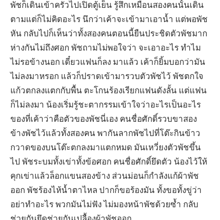
พัชก็เดินเข้าครัวไปเปิดตู้เย็น รู้สึกเหมือนสองคนนั้นเดิน
ตามแต่ก็ไม่คิดอะไร นึกว่าเค้าจะเข้ามาเอาน้ำ แต่พอพัช
หัน กลับไปก็เห็นว่าทั้งสองคนตอนนี้ยืนประชิดตัวพัชมาก
ห่างกันไม่ถึงศอก พัชถามไม่พอใจว่า จะเอาอะไร ทำไม
ไม่รอข้างนอก เดี๋ยวแฟนก็ลง มาแล้ว เค้าก็ยิ้มบอกว่ามัน
ไม่ลงมาหรอก แล้วก็ปราดเข้ามารวบตัวพัชไว้ พัชตกใจ
แก้วตกลงแตกกับพื้น ตะโกนร้องเรียกแฟนดังลั้น แต่แฟน
ก็ไม่ลงมา น้องเริ่มรู้ชะตากรรมเข้าใจว่าอะไรเป็นอะไร
ของที่เค้าว่าคือตัวของพัชนี่เอง คนชื่อศักดิ์รวบขาสอง
ข้างพัชไว้แล้วทั้งสองคน พากันลากพัชไปที่โต๊ะกินข้าว
กวาดของบนโต๊ะตกลงมาแตกหมด มันเหวี่ยงตัวพัชขึ้น
ไป พัชระบมทั้งเข่าทั้งข้อศอก คนชื่อศักดิ์ยึดตัว น้องไว้ให้
คุกเข่าแล้วล็อกแขนสองข้าง ส่วนม่อนก็กำลังแก้ผ้าพัช
ออก พัชร้องไห้น้ำตาไหล ปากก็ขอร้องมัน ทั้งขอทั้งขู่ว่า
อย่าทำอะไร พวกมันไม่ฟัง ไม่มองหน้าพัชด้วยซ้ำ กลับ
ช่วยกันยึดช่วยกันเปลื้องผ้าพัชออก