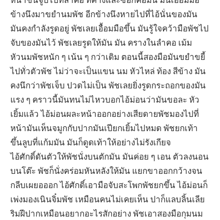
ข้างนึงมาขยำนมพัช อีกข้างนึงหายไปที่ไอ้นั่นของมัน
มันคงกำลังรูดอยู่ พัชเลยเอื้อมมือขึ้น มันรู้ใจคว้ามือพัชไป
จับของมันไว้ พัชเลยรูดให้มัน มัน ครางในลำคอ เม้ม
หัวนมพัชหนัก ๆ เน้น ๆ กว่าเดิม ตอนนี้สองมือมันขยำขยี้
ไปทั่วตัวพัช ไม่ว่าจะเป็นแขน นม หัวไหล่ ท้อง สีข้าง มัน
คงนึกว่าพัชเจ็บ ปวดไม่เป็น พัชเลยยิ่งรูดกระถอกของมัน
แรง ๆ คราวนี้มันทนไม่ไหวบอกไอ้ม่อนว่ามันขอละ หัว
เยิ้มแล้ว ไอ้ม่อนผละหน้าออกอย่างเสียดายพัชมองไปที่
หน้ามันเห็นจมูกกับปากมันเปียกเยิ้มไปหมด พัชยกเท้า
ขึ้นลูบที่แก้มมัน มันก็ดูดเท้าให้อย่างไม่รังเกียจ
ไอ้ศักดิ์ดันตัวให้พัชนั่งบนตักมัน มันค่อย ๆ เอน ตัวลงนอน
บนโต๊ะ พัชก็นั่งคร่อมหันหลังให้มัน แยกขาออกกว้างจน
กลีบเผยอออก ไอ้ศักดิ์เอามือจับสะโพกพัชยกขึ้น ไอ้ม่อนก็
เพ่งมองเนินจิ๋มพัช เหมือนคนไม่เคยเห็น ปาก็แลบลิ้นเลีย
ริมฝีปากเหมือนอยากอะไรสักอย่าง พัชเอาสองมือกุมนม