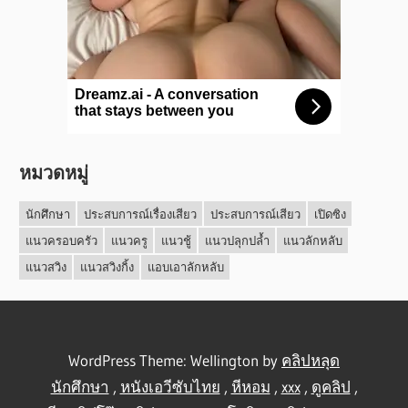
หมวดหมู่
นักศึกษา
ประสบการณ์เรื่องเสียว
ประสบการณ์เสียว
เปิดซิง
แนวครอบครัว
แนวครู
แนวชู้
แนวปลุกปล้ำ
แนวลักหลับ
แนวสวิง
แนวสวิงกิ้ง
แอบเอาลักหลับ
WordPress Theme: Wellington by
คลิปหลุด
นักศึกษา
,
หนังเอวีซับไทย
,
หีหอม
,
xxx
,
ดูคลิป
,