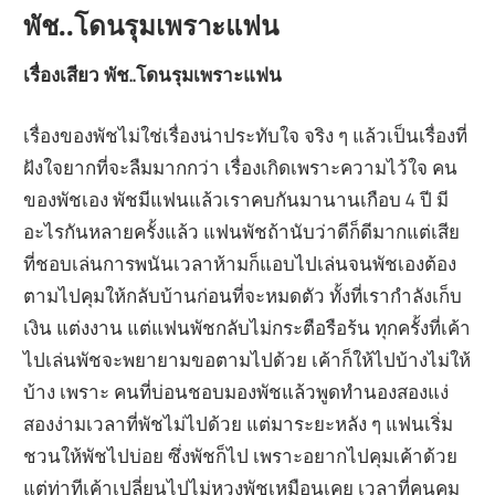
พัช..โดนรุมเพราะแฟน
เรื่องเสียว พัช..โดนรุมเพราะแฟน
เรื่องของพัชไม่ใช่เรื่องน่าประทับใจ จริง ๆ แล้วเป็นเรื่องที่
ฝังใจยากที่จะลืมมากกว่า เรื่องเกิดเพราะความไว้ใจ คน
ของพัชเอง พัชมีแฟนแล้วเราคบกันมานานเกือบ 4 ปี มี
อะไรกันหลายครั้งแล้ว แฟนพัชถ้านับว่าดีก็ดีมากแต่เสีย
ที่ชอบเล่นการพนันเวลาห้ามก็แอบไปเล่นจนพัชเองต้อง
ตามไปคุมให้กลับบ้านก่อนที่จะหมดตัว ทั้งที่เรากำลังเก็บ
เงิน แต่งงาน แต่แฟนพัชกลับไม่กระตือรือร้น ทุกครั้งที่เค้า
ไปเล่นพัชจะพยายามขอตามไปด้วย เค้าก็ให้ไปบ้างไม่ให้
บ้าง เพราะ คนที่บ่อนชอบมองพัชแล้วพูดทำนองสองแง่
สองง่ามเวลาที่พัชไม่ไปด้วย แต่มาระยะหลัง ๆ แฟนเริ่ม
ชวนให้พัชไปบ่อย ซึ่งพัชก็ไป เพราะอยากไปคุมเค้าด้วย
แต่ท่าทีเค้าเปลี่ยนไปไม่หวงพัชเหมือนเคย เวลาที่คนคุม