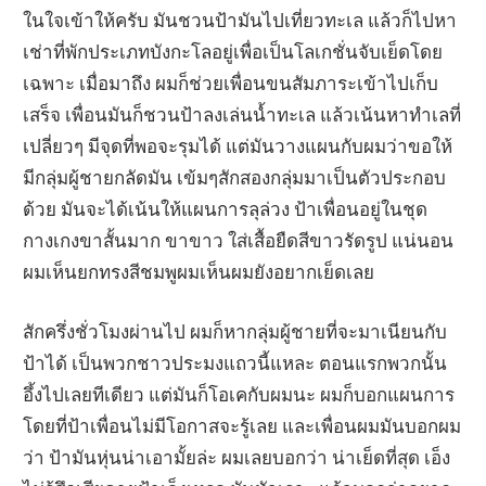
ในใจเข้าให้ครับ มันชวนป้ามันไปเที่ยวทะเล แล้วก็ไปหา
เช่าที่พักประเภทบังกะโลอยู่เพื่อเป็นโลเกชั่นจับเย็ดโดย
เฉพาะ เมื่อมาถึง ผมก็ช่วยเพื่อนขนสัมภาระเข้าไปเก็บ
เสร็จ เพื่อนมันก็ชวนป้าลงเล่นน้ำทะเล แล้วเน้นหาทำเลที่
เปลี่ยวๆ มีจุดที่พอจะรุมได้ แต่มันวางแผนกับผมว่าขอให้
มีกลุ่มผู้ชายกลัดมัน เข้มๆสักสองกลุ่มมาเป็นตัวประกอบ
ด้วย มันจะได้เน้นให้แผนการลุล่วง ป้าเพื่อนอยู่ในชุด
กางเกงขาสั้นมาก ขาขาว ใส่เสื้อยืดสีขาวรัดรูป แน่นอน
ผมเห็นยกทรงสีชมพูผมเห็นผมยังอยากเย็ดเลย
สักครึ่งชั่วโมงผ่านไป ผมก็หากลุ่มผู้ชายที่จะมาเนียนกับ
ป้าได้ เป็นพวกชาวประมงแถวนี้แหละ ตอนแรกพวกนั้น
อึ้งไปเลยทีเดียว แต่มันก็โอเคกับผมนะ ผมก็บอกแผนการ
โดยที่ป้าเพื่อนไม่มีโอกาสจะรู้เลย และเพื่อนผมมันบอกผม
ว่า ป้ามันหุ่นน่าเอามั้ยล่ะ ผมเลยบอกว่า น่าเย็ดที่สุด เอ็ง