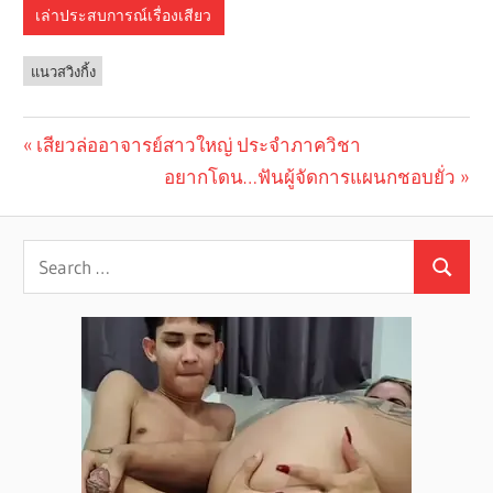
เล่าประสบการณ์เรื่องเสียว
แนวสวิงกิ้ง
Previous
เสียวล่ออาจารย์สาวใหญ่ ประจำภาควิชา
Post
Post:
Next
อยากโดน…ฟันผู้จัดการแผนกชอบยั่ว
navigation
Post: