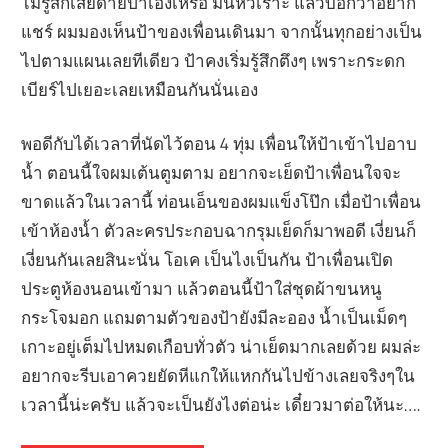
ไม่รู้สึกเสียดายป้าเอ็งเหรอ มันหัวเราะ แล้วบอกว่าอยาก
แชร์ ผมมองเห็นป้าของเพื่อนเดินมา จากนั้นทุกอย่างเป็น
ไปตามแผนเลยทีเดียว ป้าคงเริ่มรู้สึกตึงๆ เพราะกระดก
เบียร์ไปเยอะเลยเหมือนกันนั่นเอง
พอดีกับได้เวลาที่นัดไว้ตอน 4 ทุ่ม เพื่อนให้ป้าเข้าไปอาบ
น้ำ ตอนนี้ใจผมเต้นตูมตาม อยากจะเย็ดป้าเพื่อนใจจะ
ขาดแล้วในเวลานี้ ท่อนเอ็นของผมแข็งโป๊ก เมื่อป้าเพื่อน
เข้าห้องน้ำ ตัวละครประกอบฉากรุมเย็ดก็มาพอดี เงี่ยนก็
เงี่ยนกันเลยสินะนั่น โอเค เป็นไงเป็นกัน ป้าเพื่อนเปิด
ประตูห้องนอนเข้ามา แล้วตอนนี้ป้าใส่ชุดผ้าขนหนู
กระโจมอก แถมตามตัวของป้ายังมีละออง น้ำเป็นเม็ดๆ
เกาะอยู่เต็มไปหมดเกือบทั่วตัว น่าเย็ดมากเลยด้วย ผมล่ะ
อยากจะรีบเอาควยยัดหีแกให้แหกกันไปข้างเลยจริงๆใน
เวลานี้น่ะครับ แล้วจะเป็นยังไงต่อน่ะ เดี๋ยวมาต่อให้นะ….