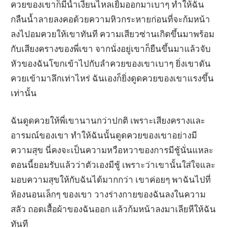
ควยของเขาก็มีน้ำเงี่ยนไหลเยิ้มออกมาเบาๆ ทำให้ฉัน
กลืนน้ำลายลงคอด้วยความหิวกระหายก่อนที่จะก้มหน้า
ลงไปอมควยให้เขาทันที ความเสียวซ่านเกิดขึ้นมาพร้อม
กับเสียงครางของพี่เขา จากนั่งอยู่เขาก็ยืนขึ้นมาแล้วจับ
หัวของฉันโขกเข้าไปกับลำควยของเขาเบาๆ ยิ่งเขาดัน
ควยเข้ามาลึกเท่าไหร่ ฉันเองก็ยิ่งดูดควยของเขาแรงขึ้น
เท่านั้น
ฉันดูดควยให้พี่เขานานกว่าปกติ เพราะเสียงครางและ
อารมณ์ของเขา ทำให้ฉันนั้นดูดควยของเขาอย่างมี
ความสุข นี่คงจะเป็นความหวือหวาของการมีชู้นั่นแหละ
ตอนนี้ยอมรับแล้วว่าตัวเองมีชู้ เพราะว่าเขานั้นใส่ใจและ
มอบความสุขให้กับฉันได้มากกว่า เขาค่อยๆ พาฉันไปที่
ห้องนอนเล็กๆ ของเขา วางร่างกายของฉันลงในความ
สลัว ถอดเสื้อผ้าของฉันออก แล้วก้มหน้าลงมาเลียหีให้ฉัน
ทันที