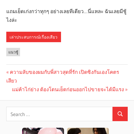
แถมเย็ดเก่งกว่าทุกๆ อย่างเลยทีเดียว…นี่แหละ ฉันเลยมีชู้
ไงล่ะ
เล่าประสบการณ์เรื่องเสียว
แนวชู้
Previous
ความลับของผมกับพี่สาวสุดที่รัก เปิดซิงกันเองโคตร
Post
เสียว
Post:
navigation
Next
แม่ค้าไก่ย่าง ต้องโดนเย็ดก่อนออกไปขายจะได้มีแรง
Post: