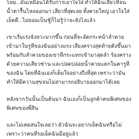
ไหม…มันเหมือนได้รับการเอาใจใส่ ทำให้ฉันเสียวหีจน
น้ำตารื้นไหลออกมา เสียวที่สุดเลย ทั้งควยใหญ่ เอาใจใส่
เย็ดดี…ไม่ยอมเป็นชู้ก็ไม่รู้ว่าจะยังไงแล้ว
เขาเริ่มเร่งจังหวะมากขึ้น ก่อนที่จะอัดกระหน่ำลำควย
เข้ามาในรูหีของฉันอย่างแรง เสียงครางสุดท้ายดังขึ้นมา
พร้อมกับลำควยของเขาที่กระแทกเข้ามาสุดลำ ร้องคราง
ด้วยความเสียวซ่าน และปลดปล่อยน้ำควยแตกในคารูหี
ของฉัน โดยที่ฉันเองก็เต็มใจอย่างถึงที่สุด เพราะว่ามัน
ทำให้มีความสุขจนไม่สามารถอธิบายออกมาได้เลย
หลังจากวันนั้นเป็นต้นมา ฉันเองก็เป็นลูกค้าคนพิเศษของ
พิเศษของพี่สิน
และไม่เคยสนใจเลยว่า ผัวฉันจะอยากเย็ดฉันหรือไม่
เพราะว่าคนที่รอเย็ดฉันมีอยู่แล้ว