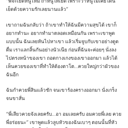
“พี่จะเย็ดหนูไหม ถ้าหนูให้เย็ด เพราะว่าหนูไม่เคยโดน
เย็ดด้วยความรักเลยนานแล้ว”
เขาถามฉันกลับว่า ถ้าเขาทำให้ฉันมีความสุขได้ เขาก็
อยากทำนะ อยากทำมาตลอดเหมือนกัน เพราะเขาพูด
แบบนั้น ฉันเลยหันไปหาเขา แล้วเริ่มจูบกับเขาอย่างดูด
ดื่ม เราแลกลิ้นกันอย่างนัวเนีย ก่อนที่ฉันจะค่อยๆ นั่งลง
ไปตรงหน้าของเขา ถอดกางเกงของเขาออกมา แล้วได้
เห็นควยของเขาที่ทำให้ต้องตาโต…ควยใหญ่กว่าผัวของ
ฉันอีก
ฉันกำควยพี่สินแล้วชัก จนเขาร้องครางออกมา นั่งเกร็ง
จนขาสั่น
“พี่เสียวควยจังเลยครับ…อา อมเลยครับ อมควยพี่เลย ควย
พี่อร่อยนะ” เขาพูดแล้วลูบหัวของฉันเบาๆ ตอนนั้นที่หัว