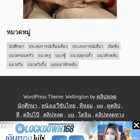
หมวดหมู่
นักศึกษา
ประสบการณ์เรื่องเสียว
ประสบการณ์เสียว
เปิดซิง
แนวครอบครัว
แนวครู
แนวชู้
แนวปลุกปล้ำ
แนวลักหลับ
แนวสวิง
แนวสวิงกิ้ง
แอบเอาลักหลับ
WordPress Theme: Wellington by
คลิปหลุด
นักศึกษา
,
หนังเอวีซับไทย
,
หีหอม
,
xxx
,
ดูคลิป
,
หี
,
คลิปโป๊
,
คลิปหลุด
,
xxx
,
โดจิน
,
คลิปหลุดทาง
บ้าน
,
คลิปโป้
,
คลิปโป๊
,
คลิปโป๊
,
เย็ดไทย
,
คลิป
หลุดไทย
.