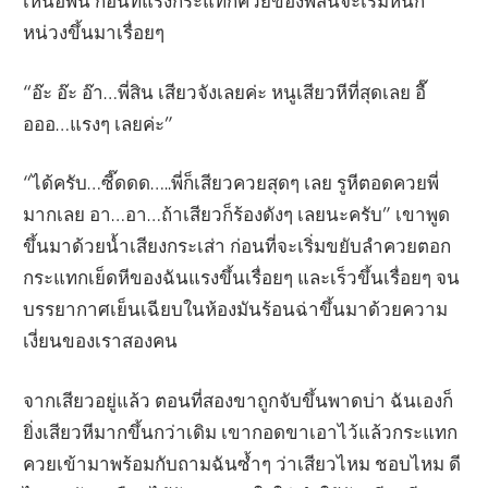
เหนือพื้น ก่อนที่แรงกระแทกควยของพี่สินจะเริ่มหนัก
หน่วงขึ้นมาเรื่อยๆ
“อ๊ะ อ๊ะ อ๊า…พี่สิน เสียวจังเลยค่ะ หนูเสียวหีที่สุดเลย อื๊
อออ…แรงๆ เลยค่ะ”
“ได้ครับ…ซี๊ดดด…..พี่ก็เสียวควยสุดๆ เลย รูหีตอดควยพี่
มากเลย อา…อา…ถ้าเสียวก็ร้องดังๆ เลยนะครับ” เขาพูด
ขึ้นมาด้วยน้ำเสียงกระเส่า ก่อนที่จะเริ่มขยับลำควยตอก
กระแทกเย็ดหีของฉันแรงขึ้นเรื่อยๆ และเร็วขึ้นเรื่อยๆ จน
บรรยากาศเย็นเฉียบในห้องมันร้อนฉ่าขึ้นมาด้วยความ
เงี่ยนของเราสองคน
จากเสียวอยู่แล้ว ตอนที่สองขาถูกจับขึ้นพาดบ่า ฉันเองก็
ยิ่งเสียวหีมากขึ้นกว่าเดิม เขากอดขาเอาไว้แล้วกระแทก
ควยเข้ามาพร้อมกับถามฉันซ้ำๆ ว่าเสียวไหม ชอบไหม ดี