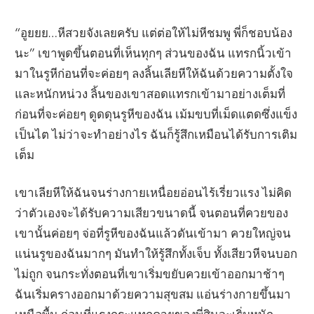
“อูยยย…หีสวยจังเลยครับ แต่ต่อให้ไม่หีชมพู พี่ก็ชอบน้อง
นะ” เขาพูดขึ้นตอนที่เห็นทุกๆ ส่วนของฉัน แทรกนิ้วเข้า
มาในรูหีก่อนที่จะค่อยๆ ลงลิ้นเลียหีให้ฉันด้วยความตั้งใจ
และหนักหน่วง ลิ้นของเขาสอดแทรกเข้ามาอย่างเต็มที่
ก่อนที่จะค่อยๆ ดูดดุนรูหีของฉัน เม้มขบที่เม็ดแตดซึ่งแข็ง
เป็นไต ไม่ว่าจะทำอย่างไร ฉันก็รู้สึกเหมือนได้รับการเติม
เต็ม
เขาเลียหีให้ฉันจนร่างกายเหนื่อยอ่อนไร้เรี่ยวแรง ไม่คิด
ว่าตัวเองจะได้รับความเสียวขนาดนี้ จนตอนที่ควยของ
เขานั้นค่อยๆ จ่อที่รูหีของฉันแล้วดันเข้ามา ควยใหญ่จน
แน่นรูของฉันมากๆ มันทำให้รู้สึกทั้งเจ็บ ทั้งเสียวหีจนบอก
ไม่ถูก จนกระทั่งตอนที่เขาเริ่มขยับควยเข้าออกมาช้าๆ
ฉันเริ่มครางออกมาด้วยความสุขสม แอ่นร่างกายขึ้นมา