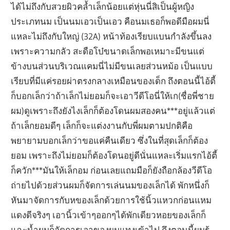
ได้ไม่ถึงกับสวยผิวคล้ำเล็กน้อยแต่หุ่นนี่สิเป็นผู้หญิง
ประเภทนม เป็นนมเอวเป็นเอว คือนมเธอก็พอดีมือผมนี่
แหละไม่ถึงกับใหญ่ (32A) หน้าท้องเรียบแบนกำลังขึ้นลง
เพราะความกลัว สะดือโบ๋ขนาดเล็กพอเหมาะมีขนแต่
ข้างบนส่วนบริเวณแคมนี่ไม่มีขนเลยส่วนหม้อ เป็นแบบ
เรียบที่มีแค่รอยผ่าตรงกลางเหมือนของเด็ก ถึงตอนนี้ไอ้ตี้
ก็บอกเล็กว่าถ้าเล็กไม่ยอมก็จะเอาวีดีโอนี่ให้เก(ชื่อพี่ชาย
ผม)ดูเพราะถึงยังไงเล็กก็ต้องโดนผมสองคน***อยู่แล้วแต่
ถ้าเล็กยอมดีๆ เล็กก็จะแต่งงานกับพี่ผมตามปกติคือ
พยายามบอกเล็กว่าขอแค่คืนเดียว ซึ่งในที่สุดเล็กก็ต้อง
ยอม เพราะถึงไม่ยอมก็ต้องโดนอยู่ดีนั่นแหละเริ่มแรกไอ้ตี้
ก็ควัก***มันให้เล็กอม ก่อนเลยแถมมือก็ยังถือกล้องวีดีโอ
ถ่ายไปด้วยส่วนผมก็จัดการเล่นนมของเล็กได้ พักหนึ่งก็
หันมาจัดการกับหของเล็กด้วยการใช้นิ้วแหวกก่อนแหม
แดงดีจริงๆ เอานิ้วเข้าๆออกๆได้พักเดียวหอยของเล็กก็
แฉะน้ำผมก็จัดการเอาของผมแทงเข้าไป ถึงตอนนี้ผมรู้