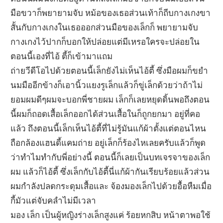
มือขวาก็พยายามจับ หม้อของเธอส่วนเท้าก็ถีบกางเกงขา
สั้นกับกางเกงในเธอออกส่วนมือของเล็กก็ พยายามจับ
กางเกงไว้ปากก็บอกให้ปล่อยแต่มีเหรอใครจะปล่อยใน
ตอนนี้เองที่ไอ้ ตี้ก็เข้ามาแถม
ถ่ายวีดีโอไปด้วยตอนนี้เล็กยังไม่เห็นไอ้ตี้ ซึ่งมือผมก็ขยำ
นมมืออีกข้างก็เอานิ้วแยงรูเล็กแล้วก็ขู่เล็กด้วยว่าถ้าไม่
ยอมผมดีๆผมจะบอกพี่ชายผม เล็กก็เลยหยุดดิ้นพอถึงตอน
นี้ผมก็ถอดเสื้อเล็กออกได้ส่วนเสื้อในก็ถูกยกมา อยู่ที่คอ
แล้ว ถึงตอนนี้เล็กเห็นไอ้ตี้ที่ไม่รู้มันแก้ผ้าตั้งแต่ตอนไหน
ถือกล้องแฮนดี้แคมถ่าย อยู่เล็กก็ร้องไหเลยครับแล้วก็พูด
ว่าทำไมทำกับพี่อย่างนี้ ตอนนี้ก็เลยเป็นบทเจรจาของเล็ก
ผม แล้วก็ไอ้ตี้ ซึ่งเล็กกับไอ้ตี้นี่แก้ผ้ากันเรียบร้อยแล้วส่วน
ผมกำลังปลดกระดุมเสื้อและ จ้องมองเล็กไปด้วยอื้อหืมเมื่อ
กี้มัวแต่จับคลำไม่มีเวลา
มอง เล็ก เป็นผู้หญิงร่างเล็กสูงแค่ ร้อยหกสิบ หน้าตาพอใช้