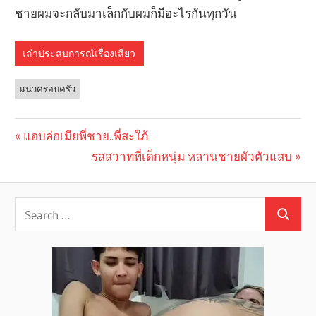
ชายผมจะกลับมาเล็กกับผมก็มีอะไรกันทุกวัน
เล่าประสบการณ์เรื่องเสียว
แนวครอบครัว
Previous
แอบล่อเมียพี่ชาย..พี่สะใภ้
Post
Post:
Next
รสสวาทที่เด็กหนุ่ม หลานชายผัวตัวแสบ
navigation
Post: