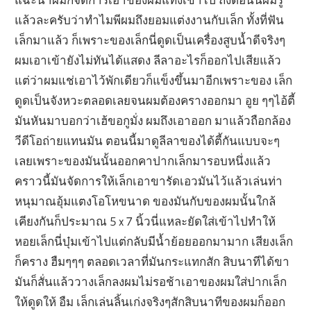
แล้วละครับว่าทำไมพีผมถึงยอมแต่งงานกับเล็ก ทั้งที่ฟัน
เล็กมาแล้ว ก็เพราะของเล็กนี่ดูดเป็นเครื่องสูบน้ำดีจริงๆ
ผมเอาเข้ายังไม่ทันได้แสดง ลีลาอะไรก็ออกไปเสียแล้ว
แต่ว่าผมแช่เอาไว้พักเดียวก็แข็งขึ้นมาอีกเพราะของ เล็ก
ดูดเป็นจังหวะตลอดเลยจนผมต้องครางออกมา อูย ๆๆไอ้ตี้
มันหันมาบอกว่าเฮ้ขอกูมั่ง ผมถึงเอาออก มาแล้วถือกล้อง
วีดีโอถ่ายแทนมัน ตอนนี้มาดูลีลาของได้ตี้กันแบบจะๆ
เลยเพราะของมันนั้นออกคาปากเล็กมารอบหนึ่งแล้ว
คราวนี้มันจัดการให้เล็กเอาขารัดเอวมันไว้แล้วเล่นท่า
หนุมาณอุ้มแตงโอโหขนาด ของมันกับของผมนั้นใกล้
เคียงกันก็ประมาณ 5 x 7 นิ้วนี่แหละยัดใส่เข้าไปทำให้
หอยเล็กนี่บุ๋มเข้าไปแต่กลับมีน้ำย้อยออกมามาก เสียงเล็ก
ก็คราง ฮืมๆๆๆ ตลอดเวลาที่มันกระแทกสัก สิบนาทีได้ขา
มันก็สั่นแล้ววางเล็กลงผมไม่รอช้าเอาของผมใส่ปากเล็ก
ให้ดูดให้ อืม เล็กเล่นลิ้นเก่งจริงๆสักสิบนาทีของผมก็ออก