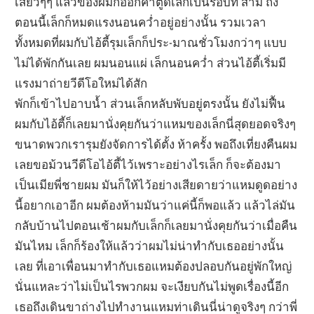
เสียวๆๆ แล้วของผมก็ออกคาตูดเล็กเป็นรอบที่ สาม ถึง
ตอนนี้เล็กก็หมดแรงนอนคว่ำอยู่อย่างนั้น รวมเวลา
ทั้งหมดที่ผมกับไอ้ตี้รุมเล็กก็ประ-มาณชั่วโมงกว่าๆ แบบ
ไม่ได้พักกันเลย ผมนอนแผ่ เล็กนอนคว่ำ ส่วนไอ้ตี้เริ่มมี
แรงมาถ่ายวีดีโอใหม่ได้สัก
พักก็เข้าไปอาบน้ำ ส่วนเล็กหลับพับอยู่ตรงนั้น ยังไม่ฟื้น
ผมกับไอ้ตี้ก็เลยมานั่งคุยกันว่าแหมของเล็กนี่สุดยอดจริงๆ
ขนาดพวกเรารุมยังจัดการได้ตั้ง ห้าครั้ง พอถึงเที่ยงคืนผม
เลยขอม้วนวีดีโอไอ้ตี้ไว้เพราะอย่างไรเล็ก ก็จะต้องมา
เป็นเมียพี่ชายผม มันก็ให้ไว้อย่างเสียดายว่าแหมดูดอย่าง
นี้อยากเอาอีก ผมต้องห้ามมันว่าแค่นี้ก็พอแล้ว แล้วไล่มัน
กลับบ้านไปตอนเช้าผมกับเล็กก็เลยมานั่งคุยกันว่าเมื่อคืน
มันไหม เล็กก็ร้องให้แล้วว่าผมไม่น่าทำกับเธออย่างนั้น
เลย ที่เอาเพื่อนมาทำกับเธอแหมต้องปลอบกันอยู่พักใหญ่
นั่นแหละว่าไม่เป็นไรพวกผม จะเงียบกันไม่พูดเรื่องนี้อีก
เธอถึงเดินขาถ่างไปทำงานแหมท่าเดินนี่น่าดูจริงๆ กว่าพี่