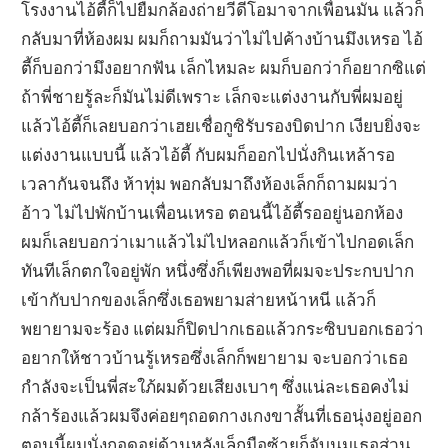
โรงงานไอ้ตี้ก็ไปยืมกล้องถ่ายวีดีโอมาจากเพื่อนมัน แล้วก็
กลับมาที่ห้องผม ผมก็ถามมันว่าไม่ไปค้างบ้านมึงเหรอ ไอ้
ตี้ก็บอกว่ามึงอยากฟัน เล็กไหมละ ผมก็บอกว่าก็อยากซิแต่
ถ้าพี่ชายรู้ละก็มันไม่ดีเพราะ เล็กจะแต่งงานกับพี่ผมอยู่
แล้วไอ้ตี้ก็เลยบอกว่าเฮยเชื่อกูซิรับรองบิดปาก เงียบยิ่งจะ
แต่งงานแบบนี้ แล้วไอ้ตี้ กับผมก็ออกไปนั่งกินเหล้ารอ
เวลากันจนถึง ห้าทุ่ม พอกลับมาถึงห้องเล็กก็ถามผมว่า
อ้าว ไม่ไปพักบ้านเพื่อนเหรอ ตอนนี้ไอ้ตี้รออยู่นอกห้อง
ผมก็เลยบอกว่าเมาแล้วไม่ไปหลอกแล้วก็เข้าไปกอดเล็ก
ทันทีเล็กตกใจอยู่พัก หนึ่งซึ่งก็เพียงพอที่ผมจะประกบปาก
เข้ากับปากของเล็กซึ่งเธอพยามส่ายหน้าหนี แล้วก็
พยายามจะร้อง แต่ผมก็ปิดปากเธอแล้วกระซิบบอกเธอว่า
อยากให้ชาวบ้านรู้เหรอซึ่งเล็กก็พยายาม จะบอกว่าเธอ
กำลังจะเป็นพี่สะใภ้ผมด้วยเสียงเบาๆ ซึ่งแน่ละเธอคงไม่
กล้าร้องแล้วผมจึงค่อยๆถอดกางเกงขาสั้นที่เธอนุ่งอยู่ออก
ตอนนี้ผมนั่งกอดอยู่ด้านหลังเล็กมือซ้ายก็จับนมเธอส่วน