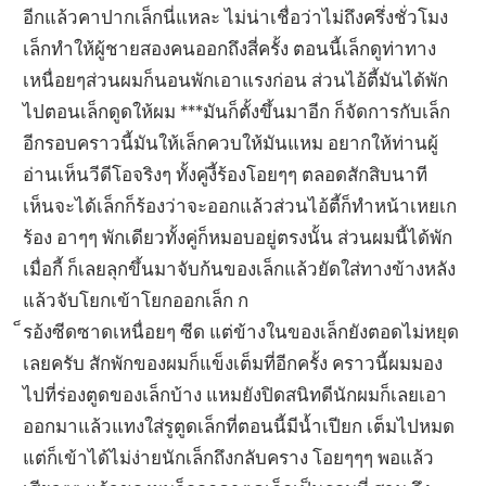
อีกแล้วคาปากเล็กนี่แหละ ไม่น่าเชื่อว่าไม่ถึงครึ่งชั่วโมง
เล็กทำให้ผู้ชายสองคนออกถึงสี่ครั้ง ตอนนี้เล็กดูท่าทาง
เหนื่อยๆส่วนผมก็นอนพักเอาแรงก่อน ส่วนไอ้ตี้มันได้พัก
ไปตอนเล็กดูดให้ผม ***มันก็ตั้งขึ้นมาอีก ก็จัดการกับเล็ก
อีกรอบคราวนี้มันให้เล็กควบให้มันแหม อยากให้ท่านผู้
อ่านเห็นวีดีโอจริงๆ ทั้งคู่งี้ร้องโอยๆๆ ตลอดสักสิบนาที
เห็นจะได้เล็กก็ร้องว่าจะออกแล้วส่วนไอ้ตี้ก็ทำหน้าเหยเก
ร้อง อาๆๆ พักเดียวทั้งคู่ก็หมอบอยู่ตรงนั้น ส่วนผมนี้ได้พัก
เมื่อกี้ ก็เลยลุกขึ้นมาจับก้นของเล็กแล้วยัดใส่ทางข้างหลัง
แล้วจับโยกเข้าโยกออกเล็ก ก
็รอ้งซีดซาดเหนื่อยๆ ซีด แต่ข้างในของเล็กยังตอดไม่หยุด
เลยครับ สักพักของผมก็แข็งเต็มที่อีกครั้ง คราวนี้ผมมอง
ไปที่ร่องตูดของเล็กบ้าง แหมยังปิดสนิทดีนักผมก็เลยเอา
ออกมาแล้วแทงใส่รูตูดเล็กที่ตอนนี้มีน้ำเปียก เต็มไปหมด
แต่ก็เข้าได้ไม่ง่ายนักเล็กถึงกลับคราง โอยๆๆๆ พอแล้ว