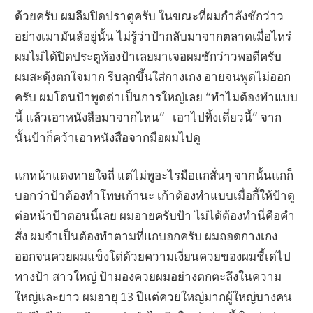
ด้วยครับ ผมลืมปิดปราตูครับ ในขณะที่ผมกำลังชักว่าว
อย่างเมามันส์อยู่นั้น ไม่รู้ว่าป้ากลับมาจากตลาดเมื่อไหร่
ผมไม่ได้ปิดประตูห้องป้าเลยมาเจอผมชักว่าวพอดีครับ
ผมสะดุ้งตกใจมาก รีบลุกขึ้นใส่กางเกง อายจนพูดไม่ออก
ครับ ผมโดนป้าพูดด่าเป็นการใหญ่เลย “ทำไมต้องทำแบบ
นี้ แล้วเอาหนังสือมาจากไหน” เอาไปทิ้งเดี๋ยวนี้” จาก
นั้นป้าก็คว้าเอาหนังสือจากมือผมไปดู
แกหน้าแดงหายใจถี่ แต่ไม่พูอะไรมือแกสั่นๆ จากนั้นแกก็
บอกว่าป้าต้องทำโทษเก้านะ เก้าต้องทำแบบเมื่อกี้ให้ป้าดู
ต่อหน้าป้าตอนนี้เลย ผมอายครับป้า ไม่ได้ต้องทำนี่คือคำ
สั่ง ผมจำเป็นต้องทำตามที่แกบอกครับ ผมถอดกางเกง
ออกจนควยผมแข็งโด่ด้วยความเงี่ยนควยของผมชี้เด่ไป
ทางป้า สาวใหญ่ ป้ามองควยผมอย่างตกตะลึงในความ
ใหญ่และยาว ผมอายุ 13 ปีแต่ควยใหญ่มากผู้ใหญ่บางคน