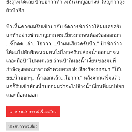
ยังสู้ไม่ได้เลย ป้าบอกว่าทำไมมันใหญ่อย่างนี้ ใหญ่กว่าลุง
ผัวป้าอีก
ป้าเห็นควยผมรีบเข้ามาจับ จัดการชักว่าวให้ผมเลยครับ
แกทำอย่างชำนาญมาก ผมเสียวมากจนต้องร้องออกมา
…ซี๊ดดด…อ่า…โอววว…..ป้าผมเสียวครับป้า..” ป้าชักว่าว
ให้ผมไปสักพักจนผมทนไม่ไหวครับปล่อยน้ำออกมาจน
เลอะมือป้าไปหมดเลย ส่วนป้าก็มองน้ำเงี่ยนของผมที่
กำลังพุ่งออกมาจากลำควยควย ส่งเสียงร้องออกมา “โอ๊ย
ยย..น้ำออกๆ….น้ำออกแล้ว…โอววว.” หลังจากเสร็จแล้ว
แกก็รีบเข้าห้องน้ำบอกผมว่าจะไปล้างน้ำเงี่ยนที่ผมปล่อย
เลอะมือแกออก
เล่าประสบการณ์เรื่องเสียว
ประสบการณ์เสียว