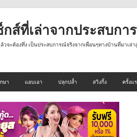
งเซ็กส์ที่เล่าจากประสบกา
านแล้วจะต้องทึ่ง เป็นประสบการณ์จริงจากเพื่อนๆทางบ้านที่มาเล่าส
ึกษา
แอบเอา
ปลุกปล้ำ
สวิงกิ้ง
ครั้งแ