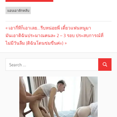
แอบเอาลักหลับ
Previous
เอากี่ทีก็เอาเลย…รีบหน่อยพี่ เดี๋ยวแฟนหนูมา
Post
Next
มันเอาดิฉันประมาณคนละ 2 – 3 รอบ ประสบการณ์ที่
Post:
navigation
Post:
ไม่มีวันลืม (ดิฉันโดนข่มขืนค่ะ)