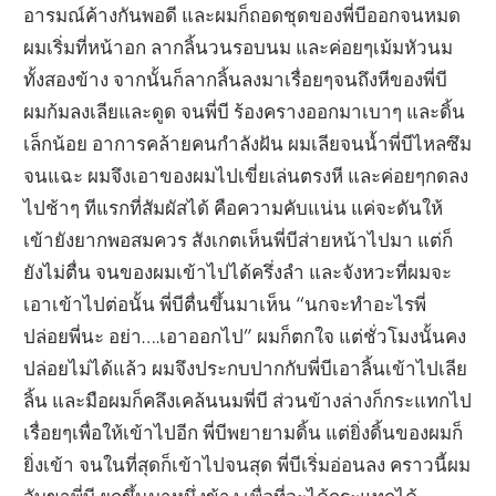
อารมณ์ค้างกันพอดี และผมก็ถอดชุดของพี่บีออกจนหมด
ผมเริ่มที่หน้าอก ลากลิ้นวนรอบนม และค่อยๆเม้มหัวนม
ทั้งสองข้าง จากนั้นก็ลากลิ้นลงมาเรื่อยๆจนถึงหีของพี่บี
ผมก้มลงเลียและดูด จนพี่บี ร้องครางออกมาเบาๆ และดิ้น
เล็กน้อย อาการคล้ายคนกำลังฝัน ผมเลียจนน้ำพี่บีไหลซึม
จนแฉะ ผมจึงเอาของผมไปเขี่ยเล่นตรงหี และค่อยๆกดลง
ไปช้าๆ ทีแรกที่สัมผัสได้ คือความคับแน่น แค่จะดันให้
เข้ายังยากพอสมควร สังเกตเห็นพี่บีส่ายหน้าไปมา แต่ก็
ยังไม่ตื่น จนของผมเข้าไปได้ครึ่งลำ และจังหวะที่ผมจะ
เอาเข้าไปต่อนั้น พี่บีตื่นขึ้นมาเห็น “นกจะทำอะไรพี่
ปล่อยพี่นะ อย่า….เอาออกไป” ผมก็ตกใจ แต่ชั่วโมงนั้นคง
ปล่อยไม่ได้แล้ว ผมจึงประกบปากกับพี่บีเอาลิ้นเข้าไปเลีย
ลิ้น และมือผมก็คลึงเคล้นนมพี่บี ส่วนข้างล่างก็กระแทกไป
เรื่อยๆเพื่อให้เข้าไปอีก พี่บีพยายามดิ้น แต่ยิ่งดิ้นของผมก็
ยิ่งเข้า จนในที่สุดก็เข้าไปจนสุด พี่บีเริ่มอ่อนลง คราวนี้ผม