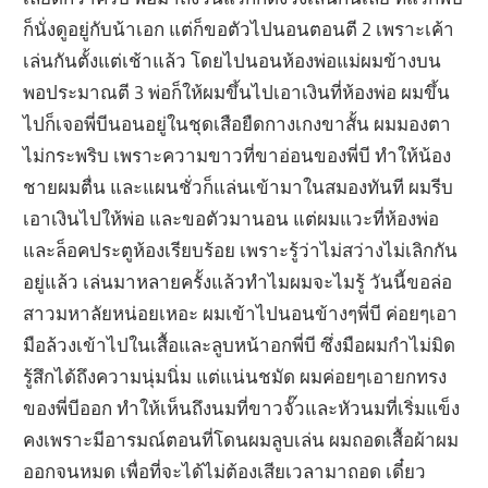
ก็นั่งดูอยู่กับน้าเอก แต่ก็ขอตัวไปนอนตอนตี 2 เพราะเค้า
เล่นกันตั้งแต่เช้าแล้ว โดยไปนอนห้องพ่อแม่ผมข้างบน
พอประมาณตี 3 พ่อก็ให้ผมขึ้นไปเอาเงินที่ห้องพ่อ ผมขึ้น
ไปก็เจอพี่บีนอนอยู่ในชุดเสือยืดกางเกงขาสั้น ผมมองตา
ไม่กระพริบ เพราะความขาวที่ขาอ่อนของพี่บี ทำให้น้อง
ชายผมตื่น และแผนชั่วก็แล่นเข้ามาในสมองทันที ผมรีบ
เอาเงินไปให้พ่อ และขอตัวมานอน แต่ผมแวะที่ห้องพ่อ
และล็อคประตูห้องเรียบร้อย เพราะรู้ว่าไม่สว่างไม่เลิกกัน
อยู่แล้ว เล่นมาหลายครั้งแล้วทำไมผมจะไมรู้ วันนี้ขอล่อ
สาวมหาลัยหน่อยเหอะ ผมเข้าไปนอนข้างๆพี่บี ค่อยๆเอา
มือล้วงเข้าไปในเสื้อและลูบหน้าอกพี่บี ซึ่งมือผมกำไม่มิด
รู้สึกได้ถึงความนุ่มนิ่ม แต่แน่นชมัด ผมค่อยๆเอายกทรง
ของพี่บีออก ทำให้เห็นถึงนมที่ขาวจั๊วและหัวนมที่เริ่มแข็ง
คงเพราะมีอารมณ์ตอนที่โดนผมลูบเล่น ผมถอดเสื้อผ้าผม
ออกจนหมด เพื่อที่จะได้ไม่ต้องเสียเวลามาถอด เดี๋ยว