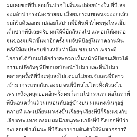
ผมเลยขอพี่บีปล่อยในปาก ไม่งั้นจะปล่อยข้างใน พี่บีเลย
ยอมอ้าปากรอน้องชายผม เมื่อผมกระแทกจนจะออกแล้ว
ผมก็รีบดึงออกมาปล่อยใส่ปากพี่บีทันที นำ้ผมพุ่งไหลเยิ้ม
เต็มปากพี่บีเลยครับ ผมให้พี่บีกลืนลงไป และอมให้ผมต่อ
จนของผมฟิตขึ้นมาอีกครั้ง ผมจับพี่บีอยู่ในท่าคลานหัน
หลังให้ผมประกบข้างหลัง ท่านี้ผมชอบมาก เพราะมี
โอกาสได้จับนมได้อย่างสะดวก เห็นหน้าพี่บีตอนเสียวได้
อารมณ์ดีจริงๆ พี่บีชอบสบัดหน้าไปมา และดิ้นไปมา
หลายๆครั้งที่พี่บีจะฟุบลงไปแต่ผมไม่ยอมจับเอวพี่บีสาว
เข้ามากระแทกกับของผม จนพี่บีทนไม่ไหวทิ้งตัวลงไป
เพราะถึงจุดสุดยอดอีกครั้ง ผมก็ตามไปกระแทกต่อในท่าที่
พี่บีนอนคว่ำแล้วผมนอนทับอยู่ข้างบน ผมแทงเน้นๆอยู่
หลายที และเปลี่ยนมาเร่งขึ้นเรื่อยๆ เสียงพี่บีก็ร้องแข่งกับ
เสียงกระแทกของผม ผมนึกสนุกจะแกล้งพี่บี จึงบอกพี่บีว่า
จะปล่อยข้างในนะ พี่บีจึงพยายามดันตัวให้พ้นจากการที่