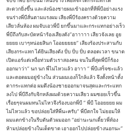
จับขาพี่บี ยกขึ้นมาหนึ่งข้าง เพื่อที่จะได้กระแทกได้
สะดวกยิ่งขึ้น และส่งน้องชายผมเข้าออกที่หีพี่บีอย่างแรง
จนร่างพี่บีสั่นตามแรงผม เสียงพี่บีร้องครางด้วยความ
เสียวลั่นห้อง ผมจับเอวพี่บี ยกขึ้นมาและกระแทกอย่างเร็ว
พี่บีถึงกับสะบัดหน้าร้องเสียงดัง”อาาาาา เสียวจังเลย อูย
ยยยย เบาๆหน่อยสินก โออยยยยย” เสียงร้องประสานกับ
เสียงกระแทก ได้ยินเสียงดัง ปั่บ ปั่บ ปั่บ ตลอดเวลา ขนาด
เปิดแอร์แต่เหงื่อท่วมตัวเราสองคน จนในที่สุดพี่บีก็ร้อง
ออกมาว่า” นก นก พี่ไม่ไหวแล้ว อาาา ” พี่บีเสร็จซะแล้ว
และตอดผมอยู่ข้างใน ส่วนผมเองก็ใกล้แล้ว จึงตั้งหน้าตั้ง
ตากระแทกต่อ ผมดึงน้องชายออกมาจนสุดและกระแทก
ลงไป พี่บีถึงกับจิกหลังผมด้วยความเสียว ผมซอยเร็วขึ้น
เรื่อยๆจนผมทนไม่ไหวจึงร้องบอกพี่บี ” พี่บี โออยยยย ผม
ไม่ไหวแล้ว ขอปล่อยใส่หีพี่นะครับ” พี่บีตกใจ ไม่ยอมให้
ผมแตกข้างในรีบดันตัวผมออก “อย่านะนกเดี๋ยวพี่ท้อง
ห้ามปล่อยข้างในเด็ดขาด เอาออกไปปล่อยข้างนอกนะ”