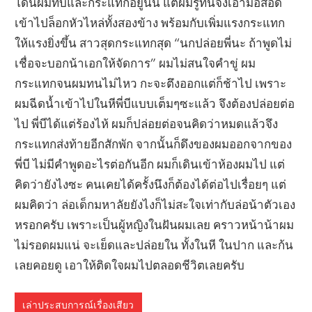
โดนผมทับและกระแทกอยู่นั้น แต่ผมรู้ทันจึงเอามือสอด
เข้าไปล็อกหัวไหล่ทั้งสองข้าง พร้อมกับเพิ่มแรงกระแทก
ให้แรงยิ่งขึ้น สาวสุดกระแทกสุด “นกปล่อยพี่นะ ถ้าพูดไม่
เชื่อจะบอกน้าเอกให้จัดการ” ผมไม่สนใจคำขู่ ผม
กระแทกจนผมทนไม่ไหว กะจะตึงออกแต่ก็ช้าไป เพราะ
ผมฉีดน้ำเข้าไปในหีพี่บีแบบเต็มๆซะแล้ว จึงต้องปล่อยต่อ
ไป พี่บีได้แต่ร้องไห้ ผมก็ปล่อยต่อจนคิดว่าหมดแล้วจึง
กระแทกส่งท้ายอีกสักพัก จากนั้นก็ดึงของผมออกจากของ
พี่บี ไม่มีคำพูดอะไรต่อกันอีก ผมก็เดินเข้าห้องผมไป แต่
คิดว่ายังไงซะ คนเคยได้ครั้งนึงก็ต้องได้ต่อไปเรื่อยๆ แต่
ผมคิดว่า ล่อเด็กมหาลัยยังไงก็ไม่สะใจเท่ากับล่อน้าตัวเอง
หรอกครับ เพราะเป็นผู้หญิงในฝันผมเลย คราวหน้าน้าผม
ไม่รอดผมแน่ จะเย็ดและปล่อยใน ทั้งในหี ในปาก และก้น
เลยคอยดู เอาให้ติดใจผมไปตลอดชีวิตเลยครับ
เล่าประสบการณ์เรื่องเสียว