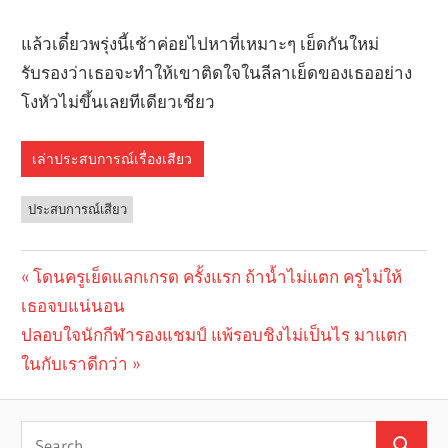
แล้วเดี๋ยวพรุ่งนี้เช้าค่อยไปหาที่เหมาะๆ เย็ดกันใหม่
รับรองว่าเธอจะทำให้เขาติดใจในลีลาเย็ดของเธออย่าง
โงหัวไม่ขึ้นเลยทีเดียวเชียว
เล่าประสบการณ์เรื่องเสียว
ประสบการณ์เสียว
Previous
โดนครูเย็ดแลกเกรด ครั้งแรก ถ้าน้ำไม่แตก ครูไม่ให้
Post
เธอจบแน่นอน
Post:
navigation
Next
ปลอบใจนักกีฬารองแชมป์ แพ้รอบชิงไม่เป็นไร มาแตก
Post:
ในกับเราดีกว่า