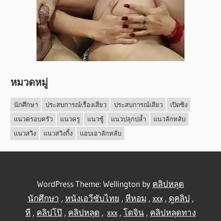
หมวดหมู่
นักศึกษา
ประสบการณ์เรื่องเสียว
ประสบการณ์เสียว
เปิดซิง
แนวครอบครัว
แนวครู
แนวชู้
แนวปลุกปล้ำ
แนวลักหลับ
แนวสวิง
แนวสวิงกิ้ง
แอบเอาลักหลับ
WordPress Theme: Wellington by
คลิปหลุด
นักศึกษา
,
หนังเอวีซับไทย
,
หีหอม
,
xxx
,
ดูคลิป
,
หี
,
คลิปโป๊
,
คลิปหลุด
,
xxx
,
โดจิน
,
คลิปหลุดทาง