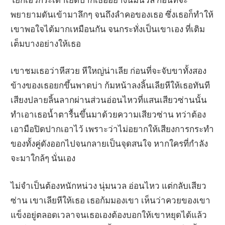
พยายามดันเข้ามาลึกๆ จนถึงลำคอของเธอ ซึ่งเธอก็ทำให้
เขาพอใจได้มากเหมือนกัน จนกระทั่งเป็นเขาเอง ที่เติม
เต็มบางอย่างให้เธอ
เขาชมเธอว่าหีสวย หีใหญ่น่าเลีย ก่อนที่จะจับขาทั้งสอง
ข้างของเธอยกขึ้นพาดบ่า ก้มหน้าลงลิ้นเลียหีให้เธอทันที
เสียงปลายลิ้นลากผ่านส่วนอ่อนไหวที่แสนเสียวซ่านนั้น
ทำเอาเธอน้ำตารื้นขึ้นมาด้วยความเสียวซ่าน ทว่าต้อง
เอามือปิดปากเอาไว้ เพราะว่าไม่อยากให้เสียงการกระทำ
ของทั้งคู่ดังออกไปจนกลายเป็นจุดสนใจ หากใครที่กำลัง
จะมาใกล้ๆ นั่นเอง
ไม่จำเป็นต้องหนักหน่วง นุ่มนวล อ่อนไหว แต่กลับเสียว
ซ่าน เขาเลียหีให้เธอ เธอก้มมองเขา เห็นว่าควยของเขา
แข็งอยู่ตลอดเวลาจนเธอเองต้องบอกให้เขาหยุดได้แล้ว