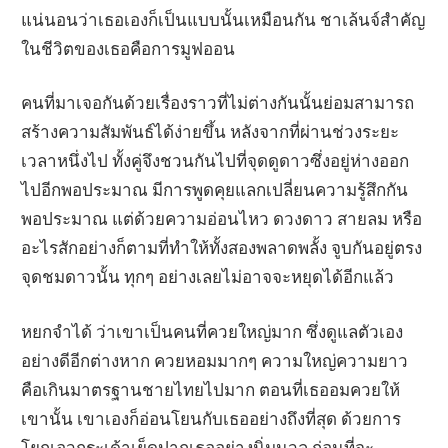
แน่นอนว่าเธอเองก็เป็นแบบนั้นเหมือนกัน ชาเล้นจ์สำคัญ
ในชีวิตของเธอคือการมูฟออน
คนที่มาเจอกันด้วยเรื่องราวที่ไม่ต่างกันนั้นย่อมสามารถ
สร้างความสัมพันธ์ได้ง่ายขึ้น หลังจากที่ผ่านช่วงระยะ
เวลาหนึ่งไป ทั้งคู่จึงชวนกันไปที่จุดดูดาวซึ่งอยู่ห่างออก
ไปอีกพอประมาณ มีการพูดคุยแลกเปลี่ยนความรู้สึกกัน
พอประมาณ แต่ด้วยความอ่อนไหว ดวงดาว สายลม หรือ
อะไรสักอย่างก็ตามที่ทำให้ทั้งสองพลาดพลั้ง จูบกันอยู่ตรง
จุดชมดาวนั้น ทุกๆ อย่างเลยไม่อาจจะหยุดได้อีกแล้ว
หยกจำได้ ว่าเขาเป็นคนที่ควยใหญ่มาก ซึ่งดูแลตัวเอง
อย่างดีอีกต่างหาก ควยหอมมากๆ ความใหญ่ความยาว
คือเกินมาตรฐานชายไทยไปมาก ตอนที่เธออมควยให้
เขานั้น เขาเองก็อ่อนโยนกับเธออย่างถึงที่สุด ด้วยการ
โยกเอวกระเด้าเย็ดปากเธออย่างนิ่มนวล ก่อนที่จะ