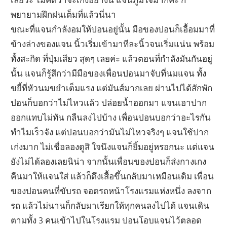
พยายามฝึกฝนเต็มที่แล้วนี่นา
ขณะที่แจนกำลังอมให้ปอนอยู่นั้น มือของปอนก็เอื้อมมาที่
ข้างล่างของแจน นิ้วเริ่มเข้ามาทีละนิ้วจนเริ่มแน่น พร้อม
ทั้งสะกิด ที่ปุ่มเสียว สุดๆ เลยค่ะ แล้วตอนที่กำลังมันกันอยู่
นั้น แจนก็รู้สึกว่ามีมือของเพื่อนปอนมาจับที่นมแจน ทั้ง
ขยี้ที่หัวนมขยำเต็มแรง แต่มันส์มากเลย ผ่านไปได้สักพัก
ปอนก็บอกว่าไม่ไหวแล้ว ปล่อยน้ำออกมา แจนเอาปาก
ออกแทบไม่ทัน กลืนลงไปบ้าง เพื่อนปอนบอกว่าอะไรกัน
ทำไมเร็วจัง แต่ปอนบอกว่ามันไม่ไหวจริงๆ แจนใช้ปาก
เก่งมาก ไม่เชื่อลองดูสิ ใจนึงแจนก็ยิ้มอยู่หรอกนะ แต่แจน
ยังไม่ได้ลองเลยนิน่า จากนั้นเพื่อนของปอนก็ส่งกางเกง
คืนมาให้แจนใส่ แล้วก็ดึงเสื้อขึ้นกลับมาเหมือนเดิม เพื่อน
ของปอนคนที่ขับรถ จอดรถหน้าโรงแรมแห่งหนึ่ง ลงจาก
รถ แล้วไม่นานก็กลับมาเรียกให้ทุกคนลงไปได้ แจนเดิน
ตามทั้ง 3 คนเข้าไปในโรงแรม ปอนโอบแจนไว้ตลอด