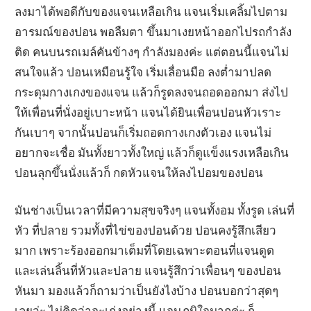
ลงมาได้พอดีกับของแจนเหลือเกิน แจนเริ่มเคลิ้มไปตาม
อารมณ์ของปอน พอลืมตา ขึ้นมาเงยหน้าออกไปรถกำลัง
ติด คนบนรถเมล์คันข้างๆ กำลังมองค่ะ แต่ตอนนี้แจนไม่
สนใจแล้ว ปอนเหมือนรู้ใจ เริ่มเลื่อนมือ ลงต่ำมาปลด
กระดุมกางเกงของแจน แล้วก็รูดลงจนถอดออกมา ส่งไป
ให้เพื่อนที่นั่งอยู่เบาะหน้า แจนได้ยินเพื่อนปอนหัวเราะ
กันเบาๆ จากนั้นปอนก็เริ่มถอดกางเกงตัวเอง แจนไม่
อยากจะเชื่อ มันทั้งยาวทั้งใหญ่ แล้วก็ดูแข็งแรงเหลือเกิน
ปอนลุกขึ้นนั่งแล้วก็ กดหัวแจนให้ลงไปอมของปอน
มันช่างเป็นเวลาที่มีความสุขจริงๆ แจนทั้งอม ทั้งรูด เล่นที่
หัว ที่ปลาย รวมทั้งที่ไข่ของปอนด้วย ปอนคงรู้สึกเสียว
มาก เพราะร้องออกมาเต็มที่โดยเฉพาะตอนที่แจนดูด
และเล่นลิ้นที่หัวและปลาย แจนรู้สึกว่าเพื่อนๆ ของปอน
หันมา มองแล้วก็ถามว่าเป็นยังไงบ้าง ปอนบอกว่าสุดๆ
เลยว่ะ ไม่คิดว่าจะเก่งอย่างนี้ แจนภูมิใจมากค่ะ ก็