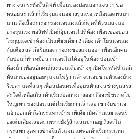
ทาง จนกระทั่งขึ้นลิฟท์ เพื่อนของปอนบอกแจนว่า ขอ
หน่อยนะ แล้วก็เริ่มจูบแจนอย่างรุนแรง เหมือนอดทนมา
นาน ดึงเสื้อเกาะอกของแจนลงแล้วก็ดูดที่หัวนมแจนอ
ย่างรุนแรง พอลิฟท์เปิดก็อุ้มแจนไปที่ห้อง เพื่อนของปอน
ไขกุญแจเข้าห้อง เป็นเตียงเดี่ยว 2 เตียง เค้าโยนแจนลง
กับเตียง แล้วก็เริ่มถอดกางเกงของแจนออก เพื่อนอีกคน
กับปอนก็ทำเหมือนว่าแจนไม่ได้อยู่ในห้อง ปอนเข้า
ห้องน้ำ เพื่อนอีกคนก็ลงนอนเตียงข้างๆ เปิดโทรทัศน์ แต่ก็
หันมามองอยู่บ่อยๆ แจนไม่รู้ว่าเค้าจะแอบช่วยตัวเองบ้าง
รึเปล่า แต่ที่แน่ๆ เพื่อนปอนคนที่อยู่บนตัวแจนช่างรุนแรง
สะใจดีเหลือเกิน เค้าเริ่มถอดกางเกงออก ถึงจะมีขนาดไม่
ใหญ่เท่า ของปอน แต่ก็ไม่เรียกว่าเล็กเลย เขาจับขาแจ
นอ้าออกเค้าใส่กระแทกเข้ามาทีเดียวมิดด้ามเลย แจนร้
องเต็มเสียงเลยค่ะ เพราะยังรู้สึกแน่นมากอยู่ ถึงจะไม่
กระแทก สุดทางข้างในตัวแจน แต่พอเค้าเริ่มกระแทก