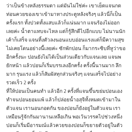
ว่าเป็นข้างหลังธรรมดา แต่มันไม่ใช่ค่ะ เขาเย็ดแจนกด
ท่อนควยของเขาเข้ามาทางประตูหลังจริงๆ แล้วนี่ก็เป็น
ครั้งแรก ทั้งปวดทั้งแสบแล้วก็แน่นมาก แจนร้องไม่ออก
เลยค่ะ น้ำตาแทบจะไหล แต่ก็รู้สึกดีไปอีกแบบ ไม่นานนัก
เค้าก็เสร็จ แจนทิ้งตัวลงนอนแบบอ่อนแรงแต่ก็มีความสุข
ไม่เคยโดนอย่างนี้เลยค่ะ ซักพักปอน ก็มากระซิบที่หูว่าขอ
อีกครั้งนะ ปอนยังไม่ได้เป็นส่วนเดียวกับแจนเลย แจนพ
ยักหน้า แล้วปอนก็เริ่มบรรเลงอีกครั้ง ครั้งนี้นานมาก ลึก
มาก รุนแรง แล้วก็สัมผัสทุกส่วนจริงๆ แจนเสร็จไปอย่าง
รวดเร็ว 2 ครั้ง
ที่ให้ปอนเป็นคนทำ แล้วอีก 2 ครั้งที่แจนขึ้นขย่มปอนเอง
ทำจนปอนยอมแพ้ แล้วก็ปล่อยน้ำอสุจิทั้งหมดเข้ามาใน
ตัวแจน เรานอนกอดกัน ของปอนก็ยังอยู่ในตัวแจน เรา
เหมือนรู้จักกันมานานเหลือเกิน พอเว้นวรรคไปช่วงหนึ่ง
ปอนก็เริ่มมีอารมณ์แล้วควยของปอนก็ขยายตัวอยู่ในตัว