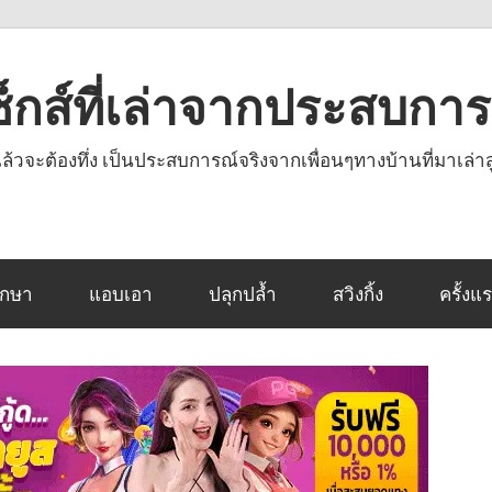
งเซ็กส์ที่เล่าจากประสบกา
านแล้วจะต้องทึ่ง เป็นประสบการณ์จริงจากเพื่อนๆทางบ้านที่มาเล่าส
ึกษา
แอบเอา
ปลุกปล้ำ
สวิงกิ้ง
ครั้งแ