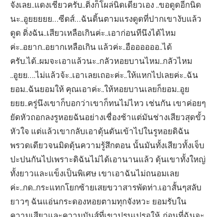
จังเลย..แดงเชียวครับ..ติ่งก็โผล่นิดเดียวเอง ..ขอดูดอีกนิด
นะ..อูยยยยย…ซีดส์…ฉันดิ้นตามแรงดูดที่ปากเขางับแล้ว
ดูด ติ่งฉัน..เสียวเหลือเกินค่ะ..เอาก่อนทีนึงได้ไหม
ค่ะ..อยาก..อยากเหลือเกิน แล้วค่ะ..อืออออออ..ได้
ครับ.ได้..ผมจะเอาแล้วนะ..กลัวหอยบานไหม..กลัวไหม
..อูยย….ไม่แล้วจ้ะ..เอาเลยเถอะค่ะ..ให้แหกไปเลยค่ะ..ฉัน
ยอม..ฉันยอมให้ คุณเอาค่ะ..ให้หอยบานเลยก็ยอม..อูย
ยยย..ครู่นึงเขาก็บอกว่าเขาก็ทนไม่ไหว เช่นกัน เขาค่อยๆ
ยัดหัวถอกลงรูหอยฉันอย่างเชื่องช้าแต่มันช่างเสียวสุดขั้ว
หัวใจ แต่แล้วเขากลับเอาดุ้นดันเข้าไปในรูหอยดิฉัน
พรวดเดียวจนมิดดุ้นความรู้สึกตอน นั้นมันทั้งเสียวทั้งเจ็บ
ปะปนกันไปเพราะดิฉันไม่ได้เอานานแล้ว ดุ้นเขาทั้งใหญ่
ทั้งยาวและแข็งเป็นพิเศษ เขาเอาฉันไม่ถนอมเลย
ค่ะ..กด..กระแทกโยกซ้ายเสยขวาสารพัดท่า.เอาสั้นๆสลับ
ยาวๆ ฉันแอ่นกระดองหอยตามทุกจังหวะ ยอมรับใน
ความเสียวและความมันส์ที่เขาปรนเปรอให้..ก่อนที่ฉันจะ