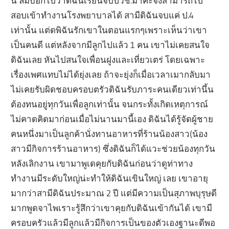
นี้ ลืมบอกไปว่าดิฉันเรียนจบปวช.มาค่ะจึงสามารถไป
สอบเข้าทำงานโรงพยาบาลได้ สามีดิฉันจบแค่ ป.4
เท่านั้น แต่ดพิฉันรักเขาในตอนแรกๆเพราะเห็นว่าเขา
เป็นคนดี แต่หลังจากมีลูกไปแล้ว 1 คน เขาไม่เคยสนใจ
ดิฉันเลย หันไปสนใจเพื่อนฝูงและเที่ยวเตร่ โดยเฉพาะ
เรื่องเพศแทบไม่ได้ยุ่งเลย ถ้าจะยุ่งก็เมื่อเวลาเมากลับมา
ไม่เคยรับผิดชอบครอบตรัวดิฉันรับภาระคนเดียวเท่านึ้น
ต้องทนอยู่ทุกวันเพื่อลูกเท่านั้น จนกระทั้งเกิดเหตุการณ์
ไม่คาดคิดมาก่อนเมื่อไม่นานมานี้เอง ดิฉันได้รู้จัดผู้ชาย
คนหนึ่งมาเป็นลูกค้านั่งทานอาหารที่ร้านน้องสาว(น้อง
สาวมีกิจการร้านอาหาร) ซึ่งดิฉันก็ได้แวะช่วยน้องทุกวัน
หลังเลิกงาน เขามาพูเดคุยกับดิฉันก่อนว่าดูท่าทาง
ทำงานมีระดับใหญ่น่ะทำให้ดิฉันเขินใหญ่ เลย เขาอายุ
มากว่าสามีดิฉันประมาณ 2 ปี แต่มีความเป็นสุภาพบุรุษดี
มากพูดจาไพเราะรู้สึกว่าเขาคุยกับดิฉันเข้ากันได้ เขามี
ครอบครัวแล้วมีลูกแล้วมีกิจการเป็นของตัวเองฐานะดีพอ