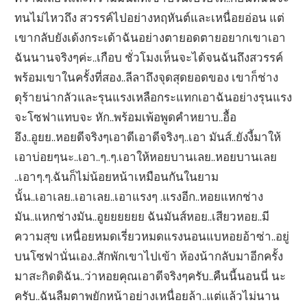
ทนไม่ไหวถึง สวรรค์ไปอย่างหฤหันต์และเหนื่อยอ่อน แต่
เขากลับยังเด้งกระเด้าฉันอย่างตายอดตายอยากเขาเอา
ฉันนานจริงๆค่ะ..เกือบ ชั่วโมงเห็นจะได้จนฉันถึงสวรรค์
พร้อมเขาในครั้งที่สอง..ลีลาถึงจุดสุดยอดของ เขาก็ช่าง
ดุร้ายน่ากลัวและรุนแรงเหลือกระแทกเอาฉันอย่างรุนแรง
จะโซฟาแทบจะ หัก..พร้อมเพ้อพูดคำหยาบ..อื้อ
อึง..อูยย..หอยดีจริงๆเอาดีเอาดีจริงๆ..เอา มันส์..ยังงี้มาให้
เอาบ่อยๆนะ..เอา..ๆ..ๆ.เอาให้หอยบานเลย..หอยบานเลย
..เอาๆ.ๆ.ฉันก็ไม่น้อยหน้าเหมือนกันในยาม
นั้น..เอาเลย..เอาเลย..เอาแรงๆ .แรงอีก..หอยแหกช่าง
มัน..แหกช่างมัน..อูยยยยยย ฉันมันส์หอย..เสียวหอย..มี
ความสุข เหนื่อยหมดเรี่ยวหมดแรงนอนแบหอยอ้าซ่า..อยู่
บนโซฟานั่นเอง..สักพักเขาไปเข้า ห้องน้ากลับมาอีกครั้ง
มาสะกิดดิฉัน..ว่าหอยคุณเอาดีจริงๆครับ..คืนนี้นอนนี่ นะ
ครับ..ฉันลืมตาพยักหน้าอย่างเหนื่อยล้า..แต่แล้วไม่นาน