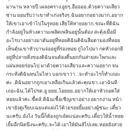
มานาน หลายปี เผลอคราง.อูยๆ..อืออออ..ด้วยความเสียว
ซ่าน ยอมรับว่าเขาทำเก่งจริงๆ..ฉันอยากอย่างมาก..อยาก
ให้เขาเอาเข้าไปในรูหอย เสียให้หายอยาก..ขณะที่ดิฉัน
กำลังอยู่ในห้วงความเพลิดเพลินอยู่นั้นต้อง สะดุ้งเมื่อมี
อะไรบางอย่างมาดันอยู่ที่หอยดิฉันดิฉันลืมตามองที่หอย
เห็นดุ้นเขาหัวบานจ่ออยู่ที่ร่องหอย ถูไถไปมา กดหัวถอกยี
อยู่ที่ปลายติ่งของดิฉันจนต้องดิ้นยกก้นส่ายสะโพกและ
แผ่นหอยร่อนไป มาด้วยความเสียวและความอยาก จน
กระทั่งดิฉันทนไม่ไหว บอกเขาว่า…จะทำอะไรก็ทำเถอะ
ค่ะ ..ดิฉันอยากถูกเอาเหลือเกินแล้วค่ะคุณขา..เอาฉันที
เถอะฉัน..ได้โปรด..อู ยยย..โอยยย..อยากให้เอาหัวถอดใส่
หอยแล้วค่ะ..ซี้ดส์..ดิฉันเชื้อเชิญเขาอย่าง อยากง่าน หน้า
เขายังดูเรียบเฉยแต่แฝงไว้ด้วยรอยยิ้มอย่างผู้ชนะ..เดี๋ยว
นะครับ..ยังไง วันนี้ก็ต้องถูกเย้ดแน่ละครับ..เดี๋ยวให้น้ำหอย
เยิ้มอีกนิดนึงนะครับ..จะได้ เอาให้มันส์ไปเลย..หอยยังสวย