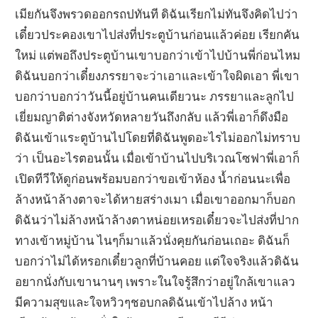
เมียกันจึงพรวดออกรถปทันที ดิฉันเรียกไม่ทันจึงคิดไปว่า
เดี๋ยวประคองเขาไปส่งที่ประตูบ้านก่อนแล้วค่อย เรียกคัน
ใหม่ แต่พอถึงประตูบ้านเขาบอกว่าเข้าไปบ้านพี่ก่อนไหม
ดิฉันบอกว่าเดี๋ยงภรรยาจะว่าเอาและเข้าใจผิดเอา พี่เขา
บอกว่าบอกว่าวันนี้อยู่บ้านคนเดียวนะ ภรรยาและลูกไป
เยี่ยมญาติต่างจังหวัดหลายวันถึงกลับ แล้วพี่เอาก็ดึงมือ
ดิฉันเข้าแระตูบ้านไปโดยที่ดิฉันพูดอะไรไม่ออกไม่ทราบ
ว่า เป็นอะไรตอนนั้น เมื่อเข้าบ้านไปบริเวณโซฟาพี่เอาก็
เปิดทีวีให้ดูก่อนพร้อมบอกว่าขอเข้าห้อง น้ำก่อนนะเพื่อ
ล้างหน้าล้างตาจะได้หายสร่างเมา เมื่อเขาออกมาก็บอก
ดิฉันว่าไม่ล้างหน้าล้างตาหน่อยเหรอเดี๋ยวจะไปส่งที่ปาก
ทางเข้าหมู่บ้าน ไนๆก็มาแล้วนั่งคุยกันก่อนเถอะ ดิฉันก็
บอกว่าไม่ได้หรอกเดี๋ยวลูกที่บ้านคอย แต่ใจจริงแล้วดิฉัน
อยากนั่งกับเขานานๆ เพราะในใจรู้สึกว่าอยู่ใกล้เขาแลว
มีความสุขและใจหวิวๆชอบกลดิฉันเข้าไปล้าง หน้า