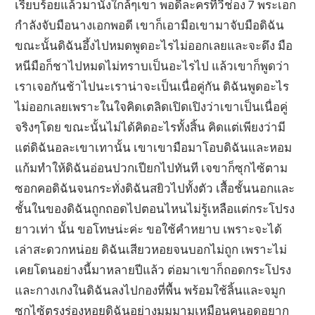
เรียบร้อยแล้วมานั่งใกล้ๆเขา พอดีละครทีวีช่อง 7 พระเอก
กำลังจับมือนางเอกพอดี เขาก็เอามือเขามาจับมือดิฉัน
ขณะนั้นดิฉันอึ้งไปหมดพูดอะไรไม่ออกเลยและจะดึง มือ
หนีมือก็ชาไปหมดไม่ทราบเป็นอะไรไป แล้วเขาก็พูดว่า
เราเจอกันช้าไปนะเราน่าจะเป็นเนื่อคู่กัน ดิฉันพูดอะไร
ไม่ออกเลยเพราะในใจคิดเตลิดเปิดเปิงว่าเขาเป็นเนื่อคู่
จริงๆโดย ขณะนั้นไม่ได้คิดอะไรทั้งสิ้น คิดแต่เพียงว่ามี
แต่ดิฉันอละเขาเทานั้น เขาเขามือมาโอบดิฉันและหอม
แก้มทำให้ดิฉันอ่อนปวกเปียกไปทันที เจขาก็ซุกไซ้ตาม
ซอกคอดิฉันจนกระทั่งดิฉันสยิวไปทั้งตัว เสื้อชั้นนอกและ
ชั้นในของดิฉันถูกถอดไปตอนไหนไม่รู้เหลือแต่กระโปรง
ยาวเท่า นั้น ขอโทษน่ะค่ะ ขอใช้คำหยาบ เพราะจะได้
เล่าสะดวกหน่อย ดิฉันเสียวหอยจนบอกไม่ถูก เพราะไม่
เคยโดนอย่างนี้มาหลายปีแล้ว ต่อมาเขาก็ถอดกระโปรง
และกางเกงในดิฉันลงไปกองที่พื้น พร้อมใช้ลิ้นและจมูก
ซุกไซ้ตรงร่องหอยดิฉันอย่างมูมมามเหมือนคนอดอยาก