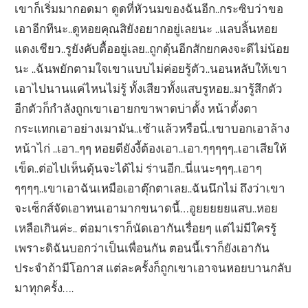
เขาก็เริ่มมากอดมา ดูดที่หัวนมของฉันอีก..กระซิบว่าขอ
เอาอีกทีนะ..ดูหอยคุณสิยังอยากอยู่เลยนะ ..แลบลิ้นหอย
แดงเชียว..รูยังคับตื้ออยู่เลย..ถูกดุ้นอีกสักยกคงจะดีไม่น้อย
นะ ..ฉันพยักตามใจเขาแบบไม่ค่อยรู้ตัว..นอนหลับให้เขา
เอาไปนานแค่ไหนไม่รู้ ทั้งเสียวทั้งแสบรูหอย..มารู้สึกตัว
อีกตัวก็กำลังถูกเขาเอายกขาพาดบ่าตั้ง หน้าตั้งตา
กระแทกเอาอย่างเมามัน..เช้าแล้วหรือนี่..เขาบอกเอาล้าง
หน้าไก่ ..เอา..ๆๆ หอยดียังงี้ต้องเอา..เอา.ๆๆๆๆๆ..เอาเสียให้
เข็ด..ต่อไปเห็นดุ้นจะได้ไม่ ร่านอีก..นี่แนะๆๆๆ..เอาๆ
ๆๆๆๆ..เขาเอาฉันเหมือเอาตุ๊กตาเลย..ฉันนึกไม่ ถึงว่าเขา
จะเซ็กส์จัดเอาทนเอามากขนาดนี้…อูยยยยยแสบ..หอย
เหลือเกินค่ะ.. ต่อมาเราก็นัดเอากันเรื่อยๆ แต่ไม่มีใครรู้
เพราะดิฉันบอกว่าเป็นเพื่อนกัน ตอนนี้เราก็ยังเอากัน
ประจำถ้ามีโอกาส แต่ละครั้งก็ถูกเขาเอาจนหอยบานกลับ
มาทุกครั้ง….