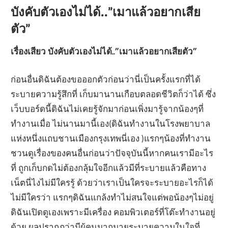
บังคับตัวเองไม่ได้..”เมาแล้วอยากเสีย
ตัว”
เรื่องเสียว บังคับตัวเองไม่ได้..”เมาแล้วอยากเสียตัว”
ก่อนอื่นดิฉันต้องขอออกตัวก่อนว่านี่เป็นครั้งแรกที่ได้
ระบายความรู้สึกที่ เก็บมานานเกือบตลอดชีวิตก็ว่าได้ ซึ่ง
เว็บบอร์ดนี้ดิฉันไม่เคยรู้จักมาก่อนเพิ่งมารู้จากน้องๆที่
ทำงานเมื่อ ไม่นานมานี้เอง(ดิฉันทำงานในโรงพยาบาล
แห่งหนึ่งแถบชานเมืองกรุงเทพนี่เอง )แรกๆน้องที่ทำงาน
ชวนดูเรื่องของคนอื่นก่อนว่าปัจจุบันนี้หากคนเรามีอะไร
ที่ ถูกเก็บกดไม่ต้องกลุ้มใจอีกแล้วมีที่ระบายแล้วคือทาง
เน็ตนี่ไงไม่มีใครรู้ ด้วยว่าเราเป็นใครจะระบายอะไรก็ได้
ไม่มีใครว่า แรกๆดิฉันแกล้งทำไม่สนใจแต่พอน้องๆไม่อยู่
ดิฉันเปิดดูเองเพราะมีเครื่อง คอมพิวเตอร์ที่โต๊ะทำงานอยู่
ด้วย ผลปรากฎว่ามีผู้คนมากมายระบายความในใจที่