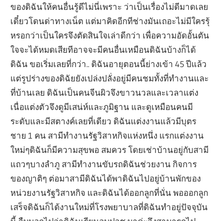
ของดิฉันให้คนอื่นรู้ดีไม่นี่เพราะ ว่าเป็นเรื่องไม่ดีมาดเลย
เดี๋ยวโดนด่าทางเน็ต แต่มาคิดอีกทีช่างมันเถอะไม่มีใครรุ้
หรอกว่าเป็นใครจึงตัดสินใจเล่าดีกว่า เพื่อความอัดอั้นตัน
ใจจะได้หมดเสียทีอาจจะมีคนอื่นเหมือนดิฉันบ้างก็ได้
ดิฉัน ขอเริ่มเลยที่กว่า.. ดิฉันอายุตอนนี้ย่างเข้า 45 ปีแล้ว
แต่รูปร่างของดิฉัยยังเปล่งปลั่งอยู่มีคนชมทั้งที่ทำงานและ
ที่บ้านเลย ดิฉันเป็นคนจีนผิวจึงขาวนวลและเวลาแต่ง
เนื่อแต่งตัวจึงดูมีเสน่ห์และภูมิฐาน และดูเหมือนคนมี
ระดับและมีสตางค์เลยที่เดียว ดิฉันแต่งงานแล้วมีบุตร
ชาย 1 คน สามีทำงานรัฐวิสาหกิจแห่งหนึ่ง แรกแต่งงาน
ใหม่ๆดิฉันก็มีความสุขพอ สมควร โดยเช่าบ้านอยู่กับสามี
แถวๆบางลำภู สามีทำงานขับรถดิฉันช่วยงาน กิจการ
ของญาติๆ ต่อมาสามีดิฉันได้พาดิฉันไปอยู่บ้านพักของ
หน่วยงานรัฐวิสาหกิจ และดิฉันได้ออกลูกที่นั่น พอออกลูก
เสร็จดิฉันก็ได้งานใหม่ที่โรงพยาบาลที่ดิฉันทำอยู่ปัจจุบัน