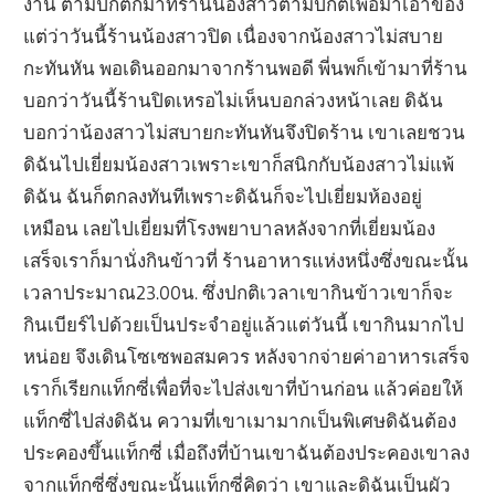
งาน ตามปกติก็มาที่ร้านน้องสาวตามปกติเพื่อมาเอาของ
แต่ว่าวันนี้ร้านน้องสาวปิด เนื่องจากน้องสาวไม่สบาย
กะทันหัน พอเดินออกมาจากร้านพอดี พี่นพก็เข้ามาที่ร้าน
บอกว่าวันนี้ร้านปิดเหรอไม่เห็นบอกล่วงหน้าเลย ดิฉัน
บอกว่าน้องสาวไม่สบายกะทันหันจึงปิดร้าน เขาเลยชวน
ดิฉันไปเยี่ยมน้องสาวเพราะเขาก็สนิกกับน้องสาวไม่แพ้
ดิฉัน ฉันก็ตกลงทันทีเพราะดิฉันก็จะไปเยี่ยมห้องอยู่
เหมือน เลยไปเยี่ยมที่โรงพยาบาลหลังจากที่เยี่ยมน้อง
เสร็จเราก็มานั่งกินข้าวที่ ร้านอาหารแห่งหนึ่งซึ่งขณะนั้น
เวลาประมาณ23.00น. ซึ่งปกติเวลาเขากินข้าวเขาก็จะ
กินเบียร์ไปด้วยเป็นประจำอยู่แล้วแต่วันนี้ เขากินมากไป
หน่อย จึงเดินโซเซพอสมควร หลังจากจ่ายค่าอาหารเสร็จ
เราก็เรียกแท็กซี่เพื่อที่จะไปส่งเขาที่บ้านก่อน แล้วค่อยให้
แท็กซี่ไปส่งดิฉัน ความที่เขาเมามากเป็นพิเศษดิฉันต้อง
ประคองขึ้นแท็กซี่ เมื่อถึงที่บ้านเขาฉันต้องประคองเขาลง
จากแท็กซี่ซึ่งขณะนั้นแท็กซี่คิดว่า เขาและดิฉันเป็นผัว