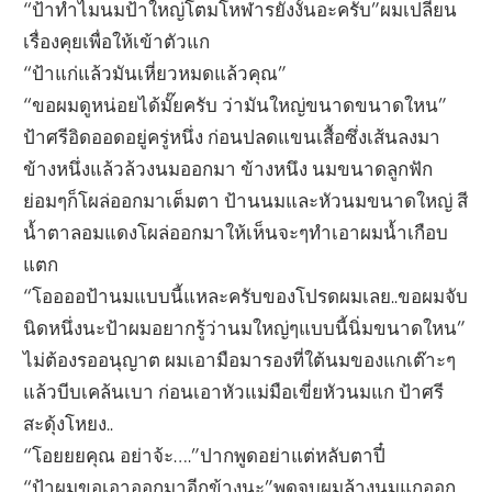
“ป้าทำไมนมป้าใหญ่โตมโหฬารยังงั้นอะครับ”ผมเปลี่ยน
เรื่องคุยเพื่อให้เข้าตัวแก
“ป้าแก่แล้วมันเหี่ยวหมดแล้วคุณ”
“ขอผมดูหน่อยได้มั๊ยครับ ว่ามันใหญ่ขนาดขนาดใหน”
ป้าศรีอิดออดอยู่ครู่หนึ่ง ก่อนปลดแขนเสื้อซึ่งเส้นลงมา
ข้างหนึ่งแล้วล้วงนมออกมา ข้างหนึง นมขนาดลูกฟัก
ย่อมๆก็โผล่ออกมาเต็มตา ป้านนมและหัวนมขนาดใหญ่ สี
น้ำตาลอมแดงโผล่ออกมาให้เห็นจะๆทำเอาผมน้ำเกือบ
แตก
“โออออป้านมแบบนี้แหละครับของโปรดผมเลย..ขอผมจับ
นิดหนึ่งนะป้าผมอยากรู้ว่านมใหญ่ๆแบบนี้นิ่มขนาดใหน”
ไม่ต้องรออนุญาต ผมเอามือมารองที่ใต้นมของแกเต๊าะๆ
แล้วบีบเคล้นเบา ก่อนเอาหัวแม่มือเขี่ยหัวนมแก ป้าศรี
สะดุ้งโหยง..
“โอยยยคุณ อย่าจ้ะ….”ปากพูดอย่าแต่หลับตาปี๋
“ป้าผมขอเอาออกมาอีกข้างนะ”พูดจบผมล้างนมแกออก