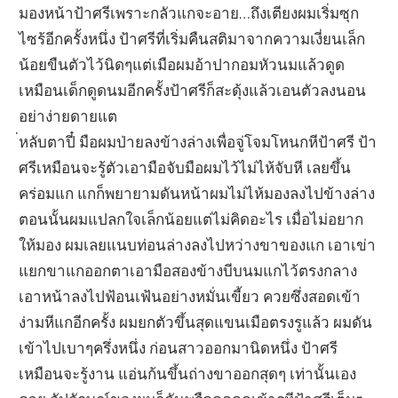
มองหน้าป้าศรีเพราะกลัวแกจะอาย…ถึงเตียงผมเริ่มซุก
ไซร้อีกครั้งหนึ่ง ป้าศรีที่เริ่มคืนสติมาจากความเงี่ยนเล็ก
น้อยขืนตัวไว้นิดๆแต่เมือผมอ้าปากอมหัวนมแล้วดูด
เหมือนเด็กดูดนมอีกครั้งป้าศรีก็สะดุ้งแล้วเอนตัวลงนอน
อย่าง่ายดายแต
่หลับตาปี๋ มือผมป่ายลงข้างล่างเพื่อจู่โจมโหนกหีป้าศรี ป้า
ศรีเหมือนจะรู้ตัวเอามือจับมือผมไว้ไม่ไห้จับหี เลยขึ้น
คร่อมแก แกก็พยายามดันหน้าผมไม่ไห้มองลงไปข้างล่าง
ตอนนั้นผมแปลกใจเล็กน้อยแต่ไม่คิดอะไร เมื่อไม่อยาก
ให้มอง ผมเลยแนบท่อนล่างลงไปหว่างขาของแก เอาเข่า
แยกขาแกออกตาเอามือสองข้างบีบนมแกไว้ตรงกลาง
เอาหน้าลงไปฟ้อนเฟ้นอย่างหมั่นเขี้ยว ควยซึ่งสอดเข้า
ง่ามหีแกอีกครั้ง ผมยกตัวขึ้นสุดแขนเมือตรงรูแล้ว ผมดัน
เข้าไปเบาๆครึ่งหนึ่ง ก่อนสาวออกมานิดหนึ่ง ป้าศรี
เหมือนจะรู้งาน แอ่นก้นขึ้นถ่างขาออกสุดๆ เท่านั้นเอง