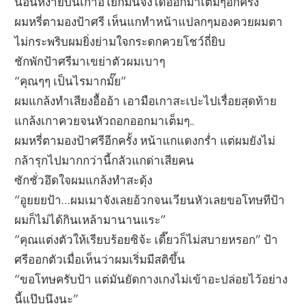
นอนหงายบนเก้าอี้โยกมันจึงโด่ออกมาเต็มๆอีกครั้ง
ผมหรี่ตามองป้าศรี เห็นแกทำหน้าแปลกๆมองควยผมตา
ไม่กระพริบผมยิ่งย่ามใจกระดกควยโชว์ถี่ยิบ
ชักพักป้าศรีมาเขย่าตัวผมเบาๆ
“คุณๆๆ เป็นไรมากมั๊ย”
ผมแกล้งทำเสียงอื้ออ้า เอามือเกาสะเปะไปเรื่อยสุดท้าย
แกล้งเกาควยจนหัวถอกออกมาเต็มๆ..
ผมหรี่ตามองป้าศรีอีกครั้ง หน้าแกแดงกร่ำ แต่ผมยังไม่
กล้ารุกไปมากกว่านี้กลัวแกด่าเสียคน
ซักชั่วอึดใจผมแกล้งทำสะดุ้ง
“อูยยยป้า…ผมเมาจังเลยอ้วกจนเวียนหัวเลยขอโทษทีป้า
ผมก็ไม่ได้กินเหล้ามานานแระ”
“คุณแต่งตัวให้เรียบร้อยซิจ้ะ เดี๊ยวก็ไม่สบายหรอก” ป้า
ศรีออกตัวเมื่อเห็นว่าผมเริ่มมีสติขึ้น
“ขอโทษครับป้า แต่มันยัดกางเกงไม่เข้าอะปล่อยไว้อย่าง
นี้แป๊บนึงนะ”