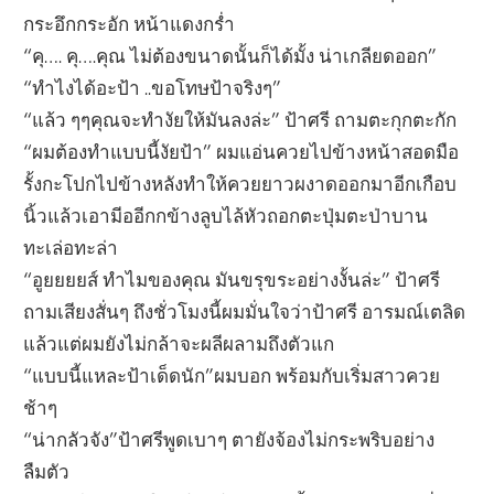
กระอึกกระอัก หน้าแดงกร่ำ
“คุ…. คุ….คุณ ไม่ต้องขนาดนั้นก็ได้มั้ง น่าเกลียดออก”
“ทำไงได้อะป้า ..ขอโทษป้าจริงๆ”
“แล้ว ๆๆคุณจะทำงัยให้มันลงล่ะ” ป้าศรี ถามตะกุกตะกัก
“ผมต้องทำแบบนี้งัยป้า” ผมแอ่นควยไปข้างหน้าสอดมือ
รั้งกะโปกไปข้างหลังทำให้ควยยาวผงาดออกมาอีกเกือบ
นิ้วแล้วเอามีออีกกข้างลูบไล้หัวถอกตะปุ่มตะป่าบาน
ทะเล่อทะล่า
“อูยยยยส์ ทำไมของคุณ มันขรุขระอย่างงั้นล่ะ” ป้าศรี
ถามเสียงสั่นๆ ถึงชั่วโมงนี้ผมมั่นใจว่าป้าศรี อารมณ์เตลิด
แล้วแต่ผมยังไม่กล้าจะผลีผลามถึงตัวแก
“แบบนี้แหละป้าเด็ดนัก”ผมบอก พร้อมกับเริ่มสาวควย
ช้าๆ
“น่ากลัวจัง”ป้าศรีพูดเบาๆ ตายังจ้องไม่กระพริบอย่าง
ลืมตัว