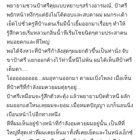
พยายามชวนป้าศรีคุยแบบหยาบๆสร้างอารมณ์.. ป้าศรี
พยักหน้าหงึกๆแต่ยังไม่โต้ตอบและสบตาผม ผมกระเด้า
เย็ดไปชั่วครู่หีป้าแตนเริ่มมีน้ำเยิ้มออกมาเรื่อยๆ ทำให้
รู้สึกควยเริ่มหลวมกลิ่นน้ำหีเริ่มโชยนิดๆตามประสาคน
หมอยดกและหีใหญ่
พอได้จังหวะที่ป้าศรีกำลังสุดๆผมยกตัวขึ้นเป็นท่านั่ง จับ
ขาป้าศรี แยกออกค้างไว้ท่านี้หนีไม่พ้น ผมได้เห็นหีป้าศรี
เต็มตา….
โอออออออออ….ผมอุทานออกมา ตาผมเบิ่งโพลง เมื่อเห็น
หีป้าศรีที่กำลังอมควยผมตุ่ยๆอยู่…
ป้าศรีเหมือนจะรู้สึกตัวสะดุ้ง แล้วพยายามบิดตัวหนี ผลัก
ผมออกแต่ใหนเลยผมจะยอม..เมื่อหมดปัญญา แกก็นอนนิ่ง
เบือนหน้าไปอีกทางหนึง
หีที่ผมเห็นอยู่ข้างหน้าที่กำลังอมควยผมอยู่นั้น..เป็นหีที่
ใหญ่ที่สุดเท่าที่ผมเคยเห็นมาทั้งที่เคยเย็ดและในหนังเอ็กซ์