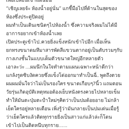
“เชิญเลยจ้ะ ห้องน้ำอยู่นั่น” แกชี้มือไปที่ด้านในสุดของ
ห้องซึ่งประตูปิดอยู่
ผมทำเป็นเดินเซนิดๆไปห้องน้ำ ซึ่งความจริงผมไม่ได้มี
อาการอยากเข้าห้องน้ำเลย
เปิดประตูเข้าไป..ควยยิ่งแข็งหนักเข้าไปอีก เมื่อเห็น
ยกทรงขนาดมหึมาสารพัดสีแขวนตากอยู่เป็นตับรวมๆกับ
กางเกงชั้นในแบบเต็มตัวขนาดใหญ่อีกหลายตัว
เอาละว่ะ ….ผมนึกในใจทำตามแผนเฉพาะหน้าดีกว่า
แกล้งรูดซิบงัดควยซึ่งแข็งโด่ออกมาทำเป็นฉี่.. พูดถึงตวย
ผมผมมั่นใจว่าไม่เป็นรองใคร ขนาดเกือบๆ7นิ้ว แถมตอน
วัยรุ่นเกิดอุบัติเหตุหมอต้องเย็บหนังตรงควยไปหลายเข็ม
ทำให้มันตะปุ่มตะป่ำใหม่ๆคิดว่าเป็นปมด้อยอาย ไม่กล้า
เย็ดใครอยู่หลายเดือน เพิ่งรู้ว่ามันกลายเป็นปมเด่นเมื่อรู้
ว่าเย็ดใครแล้วติดทุกรายยิ่งเป็นสาวแก่แล้วล่ะก็โดน
เข้าไปเป็นติดหนึบทุกราย…….