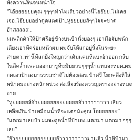
ทั้งควานลิ้นจนหนำใจ
“โอ๊ยยยยยยคุณ ๆๆๆๆทำไมเสียวอย่างนี้โอย๊ยย..ไม่เคย
เจอ..โอ๊ยยยอย่าดูดแตดป้า..หูยยยยยส์ๆๆใจจะขาด
อ๊าสสสสส…
ผมพลิกตัวให้ป้าศรีอยู่ข้างบนป้านั่งยองๆ เอามือจับพนัก
เตียงเอาหีคร่อมหน้าผม ผมจับให้แกอยู่นิ่งในระยะ
สายตา..ท่านี้หีแกยิ่งใหญ่กว่าเดิมแคมหีแบะอ้าออก กลีบ
ในสีคล้ำแพลมออกมารูหีขมิบยวบๆๆๆน้ำแทบจะหยด..ผม
กดเอวป้าลงมาธรรมชาติไม่ต้องสอน ป้าศรี โยกคลึงหีใส่
หน้าผมอย่างหนักหน่วง ส่งเสียงร้องคววญครางอย่างหมด
อาย
“หูยยยยยส์อ๊ายยยยยยยยยยยยยอ๊าาาาาาาาา เสียว
เหลือเกิน ป้าเหมือนน้ำหีจะแตกน้ะคุณ โอยยยยยย”
“แตกมาเลยป้า ผมจะดูดน้ำหีป้าเอง..แตกมา แตกมา ๆๆๆ
เลย”
“อ๊ายยยยยยยยยยยยยอ๊าาาาาาาาามาแล้ว น้ำหีป้ามา