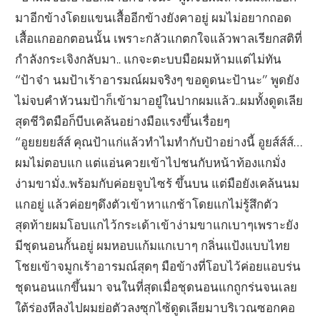
มาอีกข้างโดยแขนเสื้ออีกข้างยังคาอยู่ ผมไม่อยากถอด
เสื้อแกออกตอนนั้น เพราะกลัวแกตกใจแล้วพาลเรียกสติที่
กำลังกระเจิงกลับมา.. แกจะตะบบมือผมห้ามแต่ไม่ทัน
“ป้าจ๋า นมป้าเร้าอารมณ์ผมจริงๆ ขอดูดนะป้านะ” พูดยัง
ไม่จบคำหัวนมป้าก็เข้ามาอยู๋ในปากผมแล้ว..ผมทั้งดูดเลีย
สุดชีวิตมือก็บีบเคล้นอย่างมือแรงขึ้นเรื่อยๆ
“อูยยยยส์ส์ คุณป้าแก่แล้วทำไมทำกับป้าอย่างนี้ อูยส์ส์ส์…
ผมไม่ตอบแก แต่แอ่นควยเข้าไปชนกับหน้าท้องแกมั่ง
ง่ามขามั่ง..พร้อมกับค่อยจูบไซร้ ขึ้นบน แต่มือยังเคล้นนม
แกอยู่ แล้วค่อยๆดึงตัวเข้าหาแกช้าโดยแกไม่รู้สึกตัว
สุดท้ายผมโอบแกไว้กระเด้าเข้าง่ามขาแกเบาๆเพราะยัง
มีชุดนอนกั้นอยู่ ผมหอบแก้มแกเบาๆ กลิ่นแป้งแบบไทย
โชยเข้าจมูกเร้าอารมณ์สุดๆ มือข้างที่โอบไว้ค่อยแอบร่น
ชุดนอนแกขึ้นมา จนในที่สุดเมื่อชุดนอนแกถูกร่นจนเลย
ใต้ร่องหีลงไปผมย่อตัวลงซุกไซ้ดูดเลียมาบริเวณซอกคอ