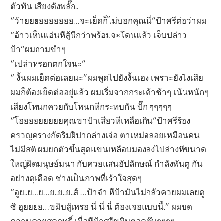
ตัวทัน เสียงดังพลั๊ก..
“ว้ายยยยยยยยยย…จะเย็ดก็ไม่บอกคุณนี่”ป้าศรีต่อว่าผม
“อ้าวเห็นแอ่นหีสู้นึกว่าพร้อมจะโดนแล้ว เจ็บปล่าว
ป้า”ผมถามขำๆ
“เปล่าหรอกตกใจนะ”
“ งั้นผมเย็ดต่อเลยนะ”ผมพูดไปยังงั้นเอง เพราะยังไงเสีย
ผมก็ต้องเย็ดต่ออยู่แล้ว ผมเริ่มจากกระเด้าช้าๆ เน้นหนักๆ
เสียงโหนกควยกับโหนกหีกระทบกัน ปั๊ก ๆๆๆๆๆ
“โอยยยยยยยยคุณขาป้าเสียวหีเหลือเกิน”ป้าศรีร้อง
ครวญครางกัดริมฝีปากล่างเจ่อ ตาเหม่อลอยเหมือนคน
ไม่มีสติ ผมยกตัวขึ้นสุดแขนเหลือบมองลงไปล่างหีขนาด
ใหญ่ผิดมนุษย์มนา กับควยแสนอัปลักษณ์ กำลังพันตู กัน
อย่างดุเดือด ช่างเป็นภาพที่เร้าใจสุดๆ
“อูย..ย…ย…ย..ย..ย..ส์ …ป้าจ๋า หีป้ามันไม่กลัวควยผมเลยดู
ซิ อูยยยย…ขมิบสู้เหรอ นี่ นี่ นี่ ต้องเจอแบบนี้.” ผมบด
ควานควยสุดฤทธิ์ เมื่อหีป้าศรีขมิบตอดตุ๊บๆๆๆๆ