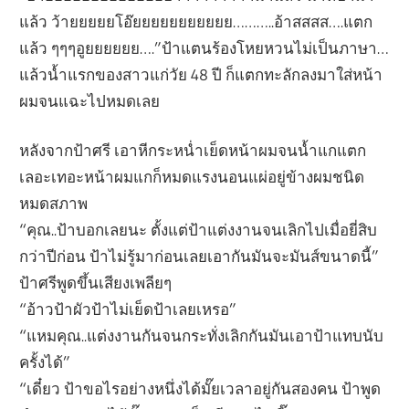
แล้ว ว้ายยยยยโอ๊ยยยยยยยยยยย………..อ้าสสสส….แตก
แล้ว ๆๆๆอูยยยยยย….”ป้าแตนร้องโหยหวนไม่เป็นภาษา…
แล้วน้ำแรกของสาวแก่วัย 48 ปี ก็แตกทะลักลงมาใส่หน้า
ผมจนแฉะไปหมดเลย
หลังจากป้าศรี เอาหีกระหน่ำเย็ดหน้าผมจนน้ำแกแตก
เลอะเทอะหน้าผมแกก็หมดแรงนอนแผ่อยู่ข้างผมชนิด
หมดสภาพ
“คุณ..ป้าบอกเลยนะ ตั้งแต่ป้าแต่งงานจนเลิกไปเมื่อยี่สิบ
กว่าปีก่อน ป้าไม่รู้มาก่อนเลยเอากันมันจะมันส์ขนาดนี้”
ป้าศรีพูดขึ้นเสียงเพลียๆ
“อ้าวป้าผัวป้าไม่เย็ดป้าเลยเหรอ”
“แหมคุณ..แต่งงานกันจนกระทั่งเลิกกันมันเอาป้าแทบนับ
ครั้งได้”
“เดี๋ยว ป้าขอไรอย่างหนึ่งได้มั๊ยเวลาอยู่กันสองคน ป้าพูด