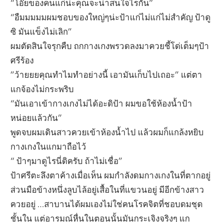
“โอ๊ยของคนแก่น่ะคุณจะน่าสนใจไรกัน”
“อืมมมมมผมชอบของใหญ่ๆน่ะป้าแก่ไม่แก่ไม่สำคัญ ป้าดู
ซิ มันแข็งไม่เลิก”
ผมตัดสินใจรุกคืบ ถกกางเกงพรวดลงมาควยชี้โด่เต็มๆป้า
ศรีร้อง
”ว้ายยยคุณทำไมทำอย่างนี้ เอามันเก็บไปเถอะ” แต่ตา
แกจ้องไม่กระพริบ
“มันเอาเข้ากางเกงไม่ได้อะดิป้า ผมขอใช้ห้องน้ำป้า
หน่อยแล้วกัน”
พูดจบผมเดินสาวควยเข้าห้องน้ำไป แล้วผมก็แกล้งหยิบ
กางเกงในแกมาถือไว้
“ ป้าๆมาดูไรนี่ดิครับ ถ้าไม่เชื่อ”
ป้าศรีตะลึงตาค้างเมื่อเห็น ผมกำลังดมกางเกงในที่ตากอยู่
ส่วนมือข้างหนึ่งลูบไล้อยู่เสื้อในที่แขวนอยู่ มีอีกข้างสาว
ควยอยู่ …สาบานได้ผมเองไม่ใช่คนโรคจิตที่ชอบดมชุด
ชั้นใน แต่อารมณ์หื่นในตอนนั้นมันกระเจิงจริงๆ แก