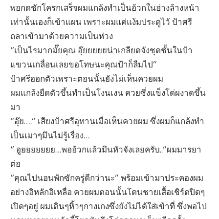
พอกดชักโครกเสร็จผมแกล้งทำเป็นอ้วกในอ่างล้างหน้า
เท่านั้นเองก็เข้าแผน เพราะผมแค่แง้มประตูไว้ ป้าศรี
ถลาเข้ามาด้วยความเป็นห่วง
“เป็นไรมากมั๊ยคุณ อุ๊ยยยยยน่าเกลียดจังชุดชั้นในป้า
แขวนเกลื่อนเลยขอโทษนะคุณป้าก็ลืมไป”
ป้าศรีออกตัวเพราะตอนนั้นยังไม่เห็นควยผม
ผมแกล้งยืดตัวขึ้นทำเป็นโงนเงน ควยซึ่งแข็งโด่ผงาดขึ้น
มา
“อุ๊ย….” เสียงป้าศรีอุทานเมื่อเห็นควยผม ซึ่งผมก็แกล้งทำ
เป็นเมาๆมึนไม่รู้เรื่อง…
“ อูยยยยยยย…พออ้วกแล้วมึนหัวจังเลยครับ..”ผมมารยา
ต่อ
“คุณไปนอนพักซักครู่ดีกว่านะ” พร้อมเข้ามาประคองผม
อย่างอิหลักอิเหลื่อ ควยผมตอนนั้นโดนชายเสื้อเชิร์ตปิดๆ
เปิดๆอยู่ ผมเดินๆหิ้วๆกางเกงซึ่งยังไม่ได้ใส่เข้าที่ ซึ่งพอไป