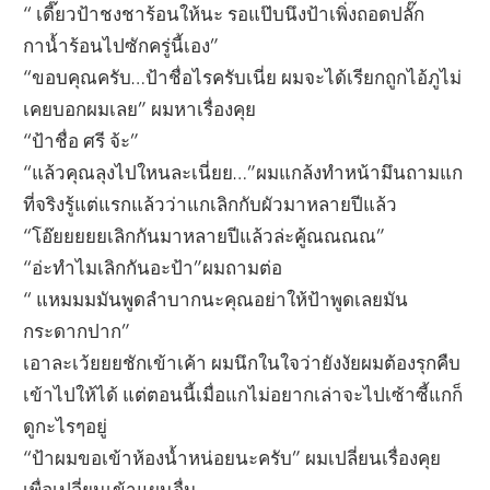
“ เดี๊ยวป้าชงชาร้อนให้นะ รอแป๊บนึงป้าเพิ่งถอดปลั๊ก
กาน้ำร้อนไปซักครู่นี้เอง”
“ขอบคุณครับ…ป้าชื่อไรครับเนี่ย ผมจะได้เรียกถูกไอ้ภูไม่
เคยบอกผมเลย” ผมหาเรื่องคุย
“ป้าชื่อ ศรี จ้ะ”
“แล้วคุณลุงไปใหนละเนี่ยย…”ผมแกล้งทำหน้ามึนถามแก
ที่จริงรู้แต่แรกแล้วว่าแกเลิกกับผัวมาหลายปีแล้ว
“โอ๊ยยยยยเลิกกันมาหลายปีแล้วล่ะคู้ณณณณ”
“อ่ะทำไมเลิกกันอะป้า”ผมถามต่อ
“ แหมมมมันพูดลำบากนะคุณอย่าให้ป้าพูดเลยมัน
กระดากปาก”
เอาละเว้ยยยชักเข้าเค้า ผมนึกในใจว่ายังงัยผมต้องรุกคืบ
เข้าไปให้ได้ แต่ตอนนี้เมื่อแกไม่อยากเล่าจะไปเซ้าซี้แกก็
ดูกะไรๆอยู่
“ป้าผมขอเข้าห้องน้ำหน่อยนะครับ” ผมเปลี่ยนเรื่องคุย
เพื่อเปลี่ยนเข้าแผนอื่น