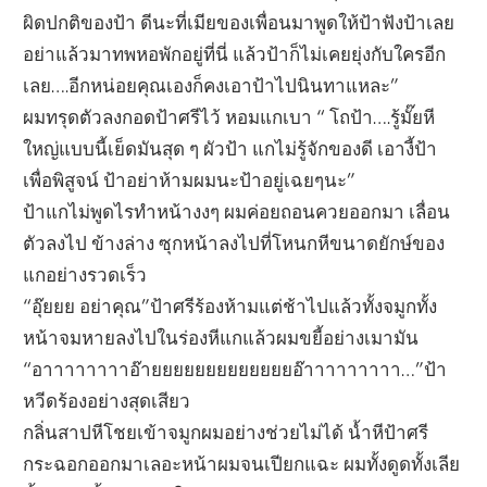
ผิดปกติของป้า ดีนะที่เมียของเพื่อนมาพูดให้ป้าฟังป้าเลย
อย่าแล้วมาทพหอพักอยู่ที่นี่ แล้วป้าก็ไม่เคยยุ่งกับใครอีก
เลย….อีกหน่อยคุณเองก็คงเอาป้าไปนินทาแหละ”
ผมทรุดตัวลงกอดป้าศรีไว้ หอมแกเบา “ โถป้า….รู้มั๊ยหี
ใหญ่แบบนี้เย็ดมันสุด ๆ ผัวป้า แกไม่รู้จักของดี เอางี้ป้า
เพื่อพิสูจน์ ป้าอย่าห้ามผมนะป้าอยู่เฉยๆนะ”
ป้าแกไม่พูดไรทำหน้างงๆ ผมค่อยถอนควยออกมา เลื่อน
ตัวลงไป ข้างล่าง ซุกหน้าลงไปที่โหนกหีขนาดยักษ์ของ
แกอย่างรวดเร็ว
“อุ๊ยยย อย่าคุณ”ป้าศรีร้องห้ามแต่ช้าไปแล้วทั้งจมูกทั้ง
หน้าจมหายลงไปในร่องหีแกแล้วผมขยี้อย่างเมามัน
“อาาาาาาาาอ๊ายยยยยยยยยยยยยอ๊าาาาาาาาา…”ป้า
หวีดร้องอย่างสุดเสียว
กลิ่นสาปหีโชยเข้าจมูกผมอย่างช่วยไม่ได้ น้ำหีป้าศรี
กระฉอกออกมาเลอะหน้าผมจนเปียกแฉะ ผมทั้งดูดทั้งเลีย