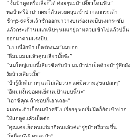
“ งั้นป้าดูดหรือเลียก็ได้ ค่อยๆนะป้าเดี๊ยวโดนฟัน”
พอป้าศรีอ้าปากผมก็ดันควยผลุบเข้าปากแกกระเด้า
ช้าๆ5-6ครั้งแล้วชักออกมาวางบนร่องนมบีบนมกระชับ
แล้วกระเด้านมแกเนิบๆ นมแกยู่ตามควยเข้าไปแล้วปลิ้น
ออกมาตามแรงบีบ…
“แบบนี้งัยป้า เย็ดร่องนม”ผมบอก
“อืมมมมมแล้วคุณเสียวมั๊ยจ๊ะ”
“นมใหญ่แบบนี้เสียวซิครับป้า นมป้าน่าเย็ดด้วยป้ารู้สึกยัง
งัยบ้างเสียวมั๊ย”
“ป้ารู้สึกดีมากๆ แต่ไม่เสียวนะ แต่มีความสุขแปลกๆ”
“อืมมมงั้นขอผมเย็ดนมป้าแบบนี้นะ”
“เอาซิคุณ ถ้าชอบก็เอาเถอะ”
ผมกระเด้าเย็ดนมป้าศรีไปเรื่อยๆ พอเริ่มฝืดก็ยัดเข้าปาก
ให้แกดูดแล้วเย็ดต่อ
“คุณเคยเย็ดคนแก่มากี่คนแล้วค่ะ”จู่ๆป้าศรีถามขึ้น
“ก็เกือบ7-8 คนอะป้า”