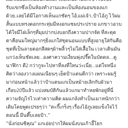
รับแขกซึ่งเป็นห้องทำงานและเป็นห้องนอนของแก
ด้วย..เลยได้มีโอกาสเห็นแกชัดๆ โอ้.แม่เจ้า..ป้าไอ้ภู ไว้ผม
สั้นแบบทรงดอกกระทุ่มมีหงอกแซมประปราย แกขาวอวบ
ได้ใจมีไฝเล็กๆที่มุมปากบ่งบอกถึงความปากจัด ที่สะดุด
ตาคือนมใหญ่มากๆยิ่งแกใส่ชุดนอนแบบที่สูงอายุใส่กันคือ
ชุดที่เป็นลายดอกสีสดๆผ้าพลิ้วๆไม่ใส่เสื้อใน เวลาเดินมัน
แกว่งเห็นชัดเลย…องศาความเงี่ยนพุ่งปรี๊ดในบัดดล….ดู
นาฬิกา ตี2 กว่ากูจะไปหาที่ลงที่ใหนว่ะเนี่ย…แต่ใจหนึ่ง
คิดว่าลองวางแผนเนียนๆ เย็ดป้าแตนดีกว่า เพราะผมรู้
มาก่อนหน้าแล้วว่าป้าแตนแกเป็นหม้ายเลิกกับผัวมา
เกือบ20ปีแล้ว แบ่งสมบัติกันแล้วแกมาทำหอพักอยู่ที่นี่
ความจัญไรไวเท่าความคิด ผมแกล้งทำเป็นเมาหนักกว่า
เดิมโดยพูดเปรยๆว่า “ตะกี๊เกร็งๆ เรื่องไอ้ภูเลยแข็งใจไว้
ตอนนี้ มึนตึ๊บเลยป้า..”
“นั่งก่อนซิคุณ” แกเอ่ยปากให้ผมนั่งบนเก้าอี้โยก