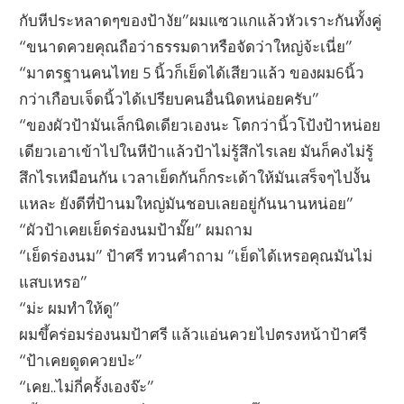
กับหีประหลาดๆของป้างัย”ผมแซวแกแล้วหัวเราะกันทั้งคู่
“ขนาดควยคุณถือว่าธรรมดาหรือจัดว่าใหญ่จ้ะเนี่ย”
“มาตรฐานคนไทย 5 นิ้วก็เย็ดได้เสียวแล้ว ของผม6นิ้ว
กว่าเกือบเจ็ดนิ้วได้เปรียบคนอื่นนิดหน่อยครับ”
“ของผัวป้ามันเล็กนิดเดียวเองนะ โตกว่านิ้วโป้งป้าหน่อย
เดียวเอาเข้าไปในหีป้าแล้วป้าไม่รู้สึกไรเลย มันก็คงไม่รู้
สึกไรเหมือนกัน เวลาเย็ดกันก็กระเด้าให้มันเสร็จๆไปงั้น
แหละ ยังดีที่ป้านมใหญ่มันชอบเลยอยู่กันนานหน่อย”
“ผัวป้าเคยเย็ดร่องนมป้ามั๊ย” ผมถาม
“เย็ดร่องนม” ป้าศรี ทวนคำถาม “เย็ดได้เหรอคุณมันไม่
แสบเหรอ”
“ม่ะ ผมทำให้ดู”
ผมขึ้คร่อมร่องนมป้าศรี แล้วแอ่นควยไปตรงหน้าป้าศรี
“ป้าเคยดูดควยป่ะ”
“เคย..ไม่กี่ครั้งเองจ๊ะ”