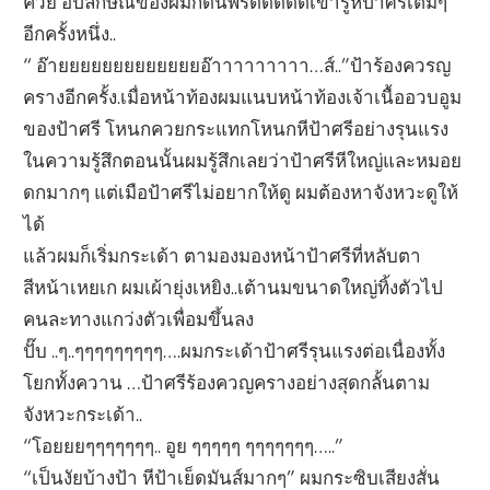
ควย อัปลักษณ์ของผมก็ดันพรืดดดดดเข้ารูหีป้าศรีเต็มๆ
อีกครั้งหนึ่ง..
“ อ๊ายยยยยยยยยยยยยอ๊าาาาาาาาา…ส์..”ป้าร้องควรญ
ครางอีกครั้ง.เมื่อหน้าท้องผมแนบหน้าท้องเจ้าเนื้ออวบอูม
ของป้าศรี โหนกควยกระแทกโหนกหีป้าศรีอย่างรุนแรง
ในความรู้สึกตอนนั้นผมรู้สึกเลยว่าป้าศรีหีใหญ่และหมอย
ดกมากๆ แต่เมือป้าศรีไม่อยากให้ดู ผมต้องหาจังหวะดูให้
ได้
แล้วผมก็เริ่มกระเด้า ตามองมองหน้าป้าศรีที่หลับตา
สีหน้าเหยเก ผมเผ้ายุ่งเหยิง..เต้านมขนาดใหญ่ทิ้งตัวไป
คนละทางแกว่งตัวเพื่อมขึ้นลง
ปั๊บ ..ๆ..ๆๆๆๆๆๆๆๆๆ….ผมกระเด้าป้าศรีรุนแรงต่อเนื่องทั้ง
โยกทั้งควาน …ป้าศรีร้องควญครางอย่างสุดกลั้นตาม
จังหวะกระเด้า..
“โอยยยๆๆๆๆๆๆๆ.. อูย ๆๆๆๆๆ ๆๆๆๆๆๆๆ…..”
“เป็นงัยบ้างป้า หีป้าเย็ดมันส์มากๆ” ผมกระซิบเสียงสั่น