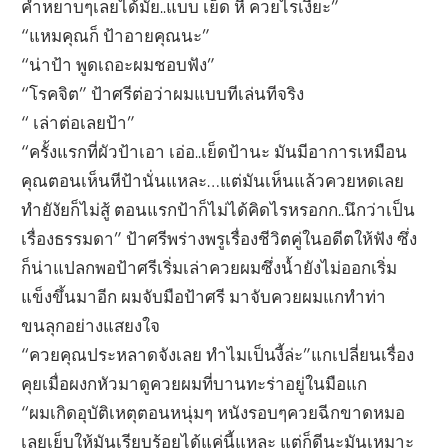
คำหยาบๆเลยได้มั๊ย..แบบ เย็ด หี ควยไรเงี๊ยะ”
“แหมคุณก็ ป้าอายคุณนะ”
“น่าป้า พูดเถอะผมชอบฟัง”
“โรคจิต” ป้าศรีต่อว่าผมแบบทีเล่นทีจริง
“ เล่าต่อเลยป้า”
“ครั้งแรกที่ผัวป้าเอา เอ่อ..เย็ดป้านะ มันมีอาการเหมือน
คุณตอนเห็นหีป้านั่นแหละ…แต่มันเห็นแล้วควยหดเลย
ทำยังัยก็ไม่สู้ ตอนแรกป้าก็ไม่ได้คิดไรหรอกก..นึกว่าเป็น
เรื่องธรรมดา” ป้าศรีพร่างพรูเรื่องชีวิตคู่ในอดีตให้ฟัง ซึ่ง
ก็น่าแปลกพอป้าศรีเริ่มเล่าควยผมซึ่งน้ำยังไม่ออกเริ่ม
แข็งขึ้นมาอีก ผมจับมือป้าศรี มาจับควยผมแกทำท่า
ขนลุกอย่างแสยงใจ
“ควยคุณประหลาดจังเลย ทำไมเป็นงี้ล่ะ”แกเปลี่ยนเรื่อง
คุยเมื่อผงกหัวมาดูควยผมที่บานทะร่าอยู่ในมือแก
“ผมเกิดอุบัติเหตุตอนหนุ่มๆ หนังรอบๆควยฉีกขาดหมอ
เลยเย็บให้มันเรียบร้อยได้แค่นี้แหละ แต่ก็ดีนะมันเหมาะ