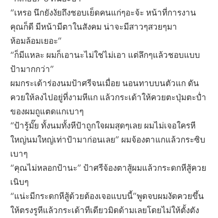
“เหรอ นึกยังงัยถึงชอบเย็ดคนแก่ๆอะจ้ะ หน้าที่การงาน
คุณก็ดี มีหน้ามีตาในสังคม น่าจะมีสาวๆสวยๆมา
ห้อมล้อมเยอะ”
“ก็มีแหละ ผมก็เอานะไม่ใช่ไม่เอา แต่ลึกๆแล้วชอบแบบ
ป้ามากกว่า”
ผมกระเด้าร่องนมป้าศรีจนเมื่อย นอนทาบบนตัวแก ดัน
ควยให้ลงไปอยู่ที่งามหีแก แล้วกระเด้าให้ควยตะปุ่มตะป่ำ
ของผมถูแตดแกเบาๆ
“ป้ารู้มั๊ย ทั้งนมทั้งหีป้าถูกใจผมสุดๆเลย ผมไม่เจอใครหี
ใหญ่นมใหญ่เท่าป้ามาก่อนเลย” ผมจ้องตาแกแล้วกระซิบ
เบาๆ
“คุณไม่หลอกป้านะ” ป้าศรีจ้องตาสู้ผมแล้วกระดกหีสู้ควย
เนิบๆ
“แน่ะมีกระดกหีสู้ด้วยต้องเจอแบบนี้”พูดจบผมงัดควยขึ้น
ให้ตรงรูหีแล้วกระเด้าทีเดียวมิดด้ามเลยโดยไม่ให้ตั้งตัง