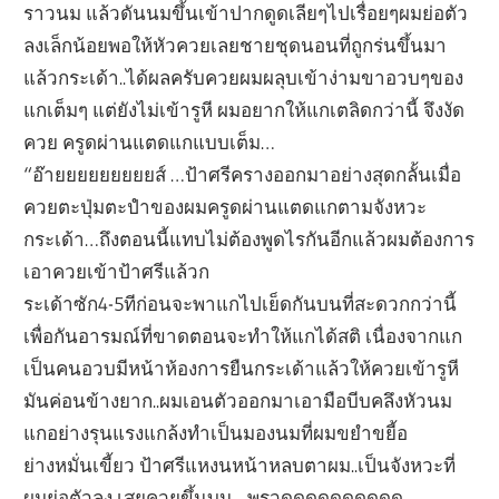
ราวนม แล้วดันนมขึ้นเข้าปากดูดเลียๆไปเรื่อยๆผมย่อตัว
ลงเล็กน้อยพอให้หัวควยเลยชายชุดนอนที่ถูกร่นขึ้นมา
แล้วกระเด้า..ได้ผลครับควยผมผลุบเข้าง่ามขาอวบๆของ
แกเต็มๆ แต่ยังไม่เข้ารูหี ผมอยากให้แกเตลิดกว่านี้ จึงงัด
ควย ครูดผ่านแตดแกแบบเต็ม…
“อ๊ายยยยยยยยยส์ …ป้าศรีครางออกมาอย่างสุดกลั้นเมื่อ
ควยตะปุ่มตะปำของผมครูดผ่านแตดแกตามจังหวะ
กระเด้า…ถึงตอนนี้แทบไม่ต้องพูดไรกันอีกแล้วผมต้องการ
เอาควยเข้าป้าศรีแล้วก
ระเด้าซัก4-5ทีก่อนจะพาแกไปเย็ดกันบนที่สะดวกกว่านี้
เพื่อกันอารมณ์ที่ขาดตอนจะทำให้แกได้สติ เนื่องจากแก
เป็นคนอวบมีหน้าห้องการยืนกระเด้าแล้วให้ควยเข้ารูหี
มันค่อนข้างยาก..ผมเอนตัวออกมาเอามือบีบคลึงหัวนม
แกอย่างรุนแรงแกล้งทำเป็นมองนมที่ผมขยำขยี้อ
ย่างหมั่นเขี้ยว ป้าศรีแหงนหน้าหลบตาผม..เป็นจังหวะที่
ผมย่อตัวลง เสยควยขึ้นบน…พรวดดดดดดดดดด….