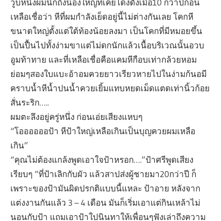
วูบหนึ่งผมนึกถึงน้องใหญ่ที่เคยโด่งดังเมื่อ10 กว่าปีก่อน
เหลือเชื่อว่า หีที่ผมกำลังเย็ดอยู่นี้ไม่ต่างกันเลย โคกหี
ขนาดใหญ่ตั้งแต่ใต้ท้องน้อยลงมา เป็นโคกที่มีหมอยขึ้น
เป็นปื้นไปทั้งง่ามขาแต่ไม่ดกนักแล้วเนื้อบริเวณนั้นอวบ
อูมท้าทาย และที่เหลือเชื่อคือแคมหีกือบเท่ากล้วยหอม
ย่อมๆสองใบแบะอ้าอมควยยาวเรียวหายไปในง่ามก้นอมี
คราบน้ำหีน้ำปนน้ำควยเยิ้มแทบหยดเม็ดแตดเท่านิ้วก้อย
สั่นระริก…..
ผมตะลึงอยู่ครู่หนึ่ง ก่อนเอ่ยเสียงแหบๆ
“โออออออป้า หีป้าใหญ่เหลือเกินเป็นบุญควยผมเหลือ
เกิน”
“คุณไม่ต้องแกล้งพูดเอาใจป้าหรอก….”ป้าศรีพูดเสียง
เรียบๆ “ที่ป้าเลิกกับผัว แล้วสาปส่งผู้ชายมา20กว่าปี ก็
เพราะของป้ามันผิดปรกติแบบนี้แหละ ป้าอาย หลังจาก
แต่งงานกันแล้ว 3 – 4 เดือน มันก็เริ่มเอาแต่กินเหล้าไม่
นอนกับป้า แถมเอาป้าใปนินทาให้เพื่อนๆฟังเล่าถึงความ