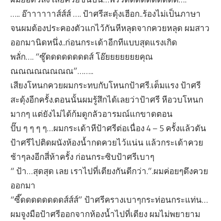
….. อ๊าาาาาาส์ส์ส์ …. ป้าศรีสะดุ้งเฮีอก..ร้องไม่เป็นภาษา
จนผมต้องประคองตัวแกไว้กันหีหลุดจากควยหลุด ผมสาว
ออกมานิดหนึ่ง..ก่อนกระเด้าอีกทีแบบสุดแรงเกิด
พลั่ก…. “ซู๊ดดดดดดดดส์ โอ๊ยยยยยยยคุณ
ณณณณณณณณ”……..
เสียงโหนกควยผมกระทบกับโหนกป้าศรี.เต็มแรง ป้าศรี
สะดุ้งอีกครั้ง.ตอนนั้นผมรู้สึกได้เลยว่าป้าศรี หีอวบโหนก
มากๆ แต่ยังไม่ได้ก้มดูกลัวอารมณ์แกขาดตอน
ปั๊บ ๆ ๆ ๆ ๆ…ผมกระเด้าหีป้าศรีต่อเนื่อง 4 – 5 ครั้งแล้วดัน
ป้าศรีไปติดผนังห้องน้ำกดควยไว้แน่น แล้วกระเด้าควย
ช้าๆลงอีกสี่ห้าครั้ง ก่อนกระซิบป้าศรีเบาๆ
“ ป้า…สุดสุด เลย เราไปที่เตียงกันดีกว่า.”.ผมค่อยๆดึงควย
ออกมา
“ซี๊ดดดดดดดดส์ส์ส์” ป้าศรีครางเบาๆกระท่อนกระแท่น…
ผมจูงมือป้าศรีออกจากห้องน้ำไปที่เตียง ผมไม่พยายาม