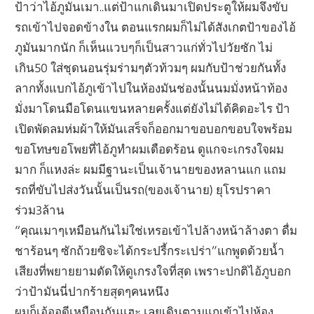
ป้าว่าไอ้ภูมันเมา..แต่ป้าแกเดินมาเปิดประตูให้ผมจึงขับ
รถเข้าไปจอดข้างใน ตอนแรกผมก็ไม่ได้สังเกตป้าของไอ้
ภูมันมากนัก ก็เห็นแวบๆก็เป็นสาวแก่ทั่วไปวัยซัก ไม่
เกิน50 ใส่ชุดนอนรุ่มร่ามๆตัวท้วมๆ ผมกับป้าช่วยกันทั้ง
ลากทั้งแบกไอ้ภูเข้าไปในห้องมันช่องนั้นนมมั่งหน้าท้อง
มั่งมาโดนมือโดนแขนหลายครั้งแต่ยังไม่ได้คิดอะไร ป้า
เปิดพัดลมห่มผ้าให้มันเสร็จก็ออกมาขอบอกขอบใจพร้อม
ขอโทษขอโพยที่ไอ้ภูทำผมเดือดร้อน ดูแกจะเกรงใจผม
มาก ก็แหงล่ะ ผมมีฐานะเป็นเจ้านายของหลานแก แถม
รถที่ขับไปส่งวันนั้นเป็นรถ(ของเจ้านาย) ยุโรปราคา
ร่วม3ล้าน
“คุณเมาๆเหมือนกันไม่ใช่เหรอเข้าไปล้างหน้าล้างตา ดื่ม
ชาร้อนๆ ซักถ้วยซิจะได้กระปรี้กระเปร่า”แกพูดด้วยน้ำ
เสียงที่พยายยามดัดให้ดูเกรงใจที่สุด เพราะปกติไอ้ภูบอก
ว่าป้ามันนี่ปากร้ายสุดๆคนหนึง
ผมก็เอ้ออดีเหมือนกันแฮะ เลยเดินตามแกเข้าไปห้อง