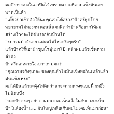
ผมดึงกางเกงในมาปิดไว้เพราะความที่ควยแข็งมันเลย
พาดเป็นลำ
“เดี๊ยวป้าเช็ดตัวให้นะ คุณจะได้สร่าง”ป้าศรีพูดโดย
พยายามไม่มองผม ตอนนั้นผมคิดว่าป้าศรีอยากให้ผม
สร่างเร็วๆจะได้ขับรถกลับบ้านได้
“รบกวนป้าจังเลย แต่ผมไม่ไหวจริงๆครับ”
แล้วป้าศรีก็เอาผ้าชุบน้ำอุ่นมาโป๊ะหน้าผมแล้วเช็ดตาม
ลำตัว
ป้าศรีถอนหายใจเบาๆถามผมว่า
“คุณถามจริงๆเถอะ ของคุณทำไมมันแข็งพอกินเหล้าแล้ว
มันแข็งเหรอ”
ผมได้ยินแล้วสะดุ้งไม่คิดว่าแกจะถามตรงๆแบบนี้ ผมอึ้ง
ไปนิดหนึ่ง
“บอกป้าตรงๆ อย่าด่าผมนะ..ผมเห็นเสื้อในกับกางเกงใน
ป้าในห้องน้ำนะ…มันใหญ่เหลือเกินผมไม่เคยเห็นมาก่อน”