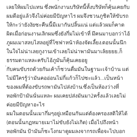
เลยให้ผมไปแทน ซึ่งพนักงานบริษัทนี้ทั้งบริษัทก็คุ้นเคยกับ
ผมดีอยู่แล้วจึงไม่ค่อยมีปัญหาไร ผมจึงชวนภูชิตให้ขับรถ
ให้กะว่ายังงัยซะคืนนี้มีเมากันปลิ้นแน่ แต่แล้วผมก็คาด
ผิดเมื่อก่อนงานเลิกผมซึ่งยังกึ่มไม่เข้าที่ มึคนมาบอกว่าไอ้
ภูผมเมาสลบไสลอยู่ที่โซฟาหน้าห้องจัดเลี้ยง.ตอนนั้นนึก
ในใจไม่น่าเลยกูงานเข้าเลยไม่น่าพามันมาเล้ยยยย..ก็
ธรรมดาแหละครับไอ้ภูมันก็คุ้นเคยอยู
่กับคนขับรถด้วยกันเค้าก็ชวนดื่มมันในฐานะเจ้าบ้าน แต่
ไม่มีใครรู้ว่ามันคออ่อนไม่กี่แก้วก็ไปซะแล้ว…เป็นหน้า
ของผมที่ต้องขับรถพามันไปส่งบ้าน.ซึ่งเป็นห้องว่างที่
หอพักป้ามันนั่นแหละ ผมเคยปส่งมันมา2ครั้งแล้วเลยไม่
ค่อยมีปัญหาอะไร
ผมในตอนนั้นเมากึ่มๆอยู่เหมือนกันแต่ต้องครองสติให้ได้
(ตอนนั้นกฏหมายเมาไม่ขับยังไม่เกิด) เมื่อไปถึงหน้า
หอพักมัน ป้ามันก็ชะโงกมาดูผมลงจากรถเพื่อจะไปบอก