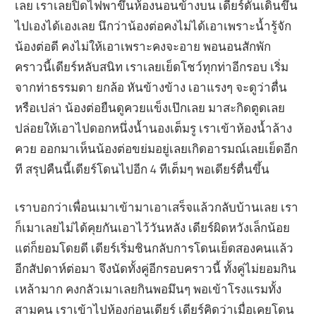
เลย เราเลยปิดไฟพาขึ้นห้องนอนข้างบน เดียร์ดันเดินขึ้น
ไปเองได้เองเลย นึกว่าน้องต่อคงไม่ได้เอาเพราะน้ำรู้จัก
น้องต่อดี คงไม่ให้เอาเพราะคงจะอาย พอนอนสักพัก
คราวนี้เดียร์หลับสนิท เราเลยเย็ดโชว์ทุกท่าอีกรอบ เริ่ม
จากท่าธรรมดา ยกล้อ หันข้างข้าง เอาแรงๆ จะดูว่าตื่น
หรือเปล่า น้องต่อยืนดูควยแข็งเป๊กเลย มาสะกิดตูดเลย
ปล่อยให้เอาไปดอกหนึ่งน้ำนองเต็มรู เราเข้าห้องน้ำล้าง
ควย ออกมาเห็นน้องต่อขย่มอยู่เลยเกิดอารมณ์เลยเย็ดอีก
ที สรุปคืนนี้เดียร์โดนไปอีก 4 ทีเต็มๆ พอเดียร์ตื่นขึ้น
เราบอกว่าเพื่อนเมาเข้ามาเอาเสร็จแล้วกลับบ้านเลย เรา
ก็เมาเลยไม่ได้คุยกันเอาไว้วันหลัง เดียร์ผิดหวังเล็กน้อย
แต่ก็ยอมโดยดี เดียร์เริ่มชินกลับการโดนเย็ดสองคนแล้ว
อีกสัปดาห์ต่อมา จึงนัดทั้งคู่อีกรอบคราวนี้ ทั้งคู่ไม่ยอมกิน
เหล้ามาก คงกลัวเมาเลยกินพอมึนๆ พอเข้าโรงแรมทั้ง
สามคน เราเข้าไปห้องก่อนเดียร์ เดียร์คิดว่าเมื่อเคยโดน