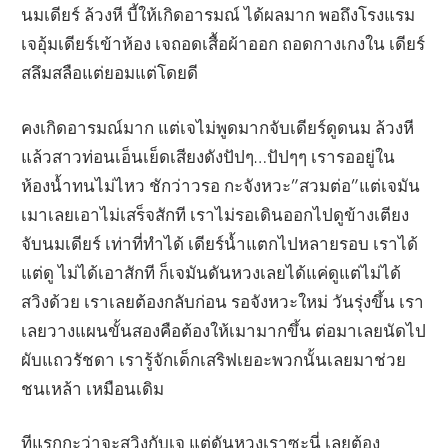
นมเดียร์ ล้วงหี บี้ให้เกิดอารมณ์ ได้ผลมาก พอถึงโรงแรม
เจอุ้มเดียร์เข้าห้อง เจถอดเสื้อผ้าออก ถอดกางเกงใน เดียร์
สลึมสลือแต่ยอมแต่โดยดี
คงเกิดอารมณ์มาก แต่เจไม่พูดมากจับเดียร์ดูดนม ล้วงหี
แล้วสาวท่อนเอ็นเย็ดเสียงดังปัปๆ…ปัปๆๆ เรารออยู่ใน
ห้องน้ำทนไม่ไหว ชักว่าวรอ กะจังหวะ”สวมต่อ”แต่เจมัน
เมาเลยเอาไม่เสร็จสักที เราไม่รอเดินออกไปดูข้างเตียง
จับนมเดียร์ เท่าที่ทำได้ เดียร์น้ำแตกไปหลายรอบ เราได้
แต่ดู ไม่ได้เอาสักที ก็เจมันดันหวงเลยได้แค่ดูแต่ไม่ได้
สวิงด้วย เราเลยต้องกลับก่อน รอจังหวะใหม่ วันรุ่งขึ้น เรา
เลยวางแผนขั้นสองคือต้องให้เมามากขึ้น ต่อมาเลยนัดไป
ผับแถวรัชดา เรารู้จักเด็กเสริฟเยอะพวกนั้นเลยมาช่วย
ชนเหล้า เหมือนเดิม
ทีแรกกะว่าจะสวิงกับเจ แต่ดันหวงเราซะนี่ เลยต้อง