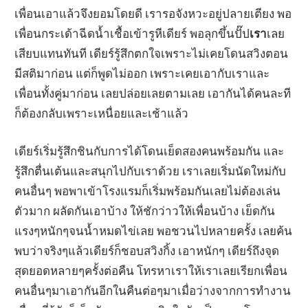
เพื่อนเอาแล้วจึงยอมโดยดี เรารอจังหวะอยู่ปลายเตียง พอ
เพื่อนกระเด้าฉีดน้ำเชื้อเข้ารูหีเดียร์ พอลุกขึ้นปั๊ป
เรา
เลย
เสียบแทนทันที เดียร์รู้สึกตกใจเพราะไม่เคยโดนสวิงตอน
มีสติมาก่อน แต่ก็พูดไม่ออก เพราะเคยเอากับเราและ
เพื่อนทั้งคู่มาก่อน เลยปล่อยเลยตามเลย เอากันได้คนละที
ก็ต้องกลับเพราะเหนื่อยและเช้าแล้ว
เดียร์เริ่มรู้สึกชินกับการได้โดนเย็ดสองคนพร้อมกัน และ
รู้สึกตื่นเต้นและสนุกไปกับเราด้วย เราเลยเริ่มนัดใหม่กับ
คนอื่นๆ พอพาเข้าโรงแรมก็เริ่มพร้อมกันเลยไม่ต้องเล่น
ตัวมาก ผลัดกันเอาบ้าง ให้ชักว่าวให้เพื่อนบ้าง เย็ดกัน
แรงๆหนักๆจนน้ำหมดไข่เลย พอชวนไปหลายครั้ง เลยค้น
พบว่าจริงๆแล้วเดียร์ก็ชอบสวิงกิ้ง เอาหนักๆ เดียร์ถึงจุด
สุดยอดหลายๆครั้งต่อคืน โทรหาเราให้เราเลยเรียกเพื่อน
คนอื่นๆมาเอากันอีกในคืนต่อๆมาเมื่อว่างจากการทำงาน