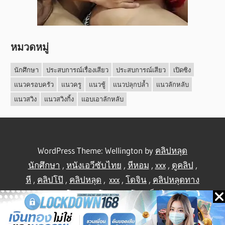
หมวดหมู่
นักศึกษา
ประสบการณ์เรื่องเสียว
ประสบการณ์เสียว
เปิดซิง
แนวครอบครัว
แนวครู
แนวชู้
แนวปลุกปล้ำ
แนวลักหลับ
แนวสวิง
แนวสวิงกิ้ง
แอบเอาลักหลับ
WordPress Theme: Wellington by
คลิปหลุด
นักศึกษา
,
หนังเอวีซับไทย
,
หีหอม
,
xxx
,
ดูคลิป
,
หี
,
คลิปโป๊
,
คลิปหลุด
,
xxx
,
โดจิน
,
คลิปหลุดทาง
บ้าน
,
คลิปโป้
,
คลิปโป๊
,
คลิปโป๊
,
เย็ดไทย
,
คลิป
หลุดไทย
.