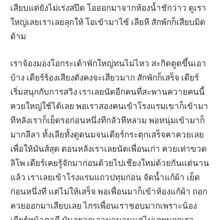
เสียบแต่ยังไม่เร่งสปีด โอออกมาจากห้องน้ำชักว่าว ดูเรา
ใหญ่เลยเราเลยลุกให้ โอเข้ามาไซ้ เลียหี สักพักก็เสียบมิด
ด้าม
เราจ้องมองโอกระเด้าพักใหญ่ทนไม่ไหว สะกิดตูดขึ้นเอา
บ้าง เดียร์ร้องเสียงดังคงจะเสียวมาก สักพักก็เสร็จ เดียร์
เริ่มสนุกกับการสวิง เราเลยนัดอีกคนที่สะพานควายคนนี้
ควยใหญ่ใช้ได้เลย พอเราสองคนเข้าโรงแรมเขาก็เข้ามา
ทีหลังเราก็เย็ดรอก่อนหนึ่งทีกลัวหีหลวม พอหนุ่มเข้ามาก็
มากลีลา ทั้งเลียทั้งดูดนมจนเดียร์กระตุกเสร็จคาควยเลย
เพื่อให้มันส์สุด ตอนหลังเราเลยนัดเพื่อนเก่า ควยเท่าขวด
ลิโพ เดียร์เคยรู้จักมาก่อนด้วยไปเชียงใหม่ด้วยกันแต่นาน
แล้ว เราเลยเข้าโรงแรมแถวปทุมก่อน จัดน้ำแก้ผ้า เย็ด
ก่อนหนึ่งที แต่ไม่ให้เสร็จ พอเพื่อนมาก็เข้าห้องแก้ผ้า ถอก
ควยออกมาเสียบเลย ไกรเพื่อนเราชอบมากเพราะน้อง
เดียร์หน้าตาดี มันอยากเอามานานแต่ไม่เคยบอกเรา