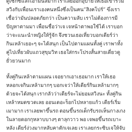
ดูเซ็กซี่และเอามันส์มาก เราเลยออกอุบายให้เธอเข้าร่วม
สวิงกับเพื่อนเราเองคนหนึ่งซึ่งเป็นคน”สิงคโปร์” ฃึ่งเรา
เชื่อว่ามันปลอดภัยกว่า เป็นความลับ เราไม่ต้องการมี
ปัญหาตามมา เพื่อนชื่อว่าเจ เจหน้าตาพอใช้ได้ เราบอก
ว่าจะแนะนำหญิงให้รู้จัก จึงชวนเธอเที่ยวบอกเดียร์ว่า
กินเหล้าเยอะๆ จะได้สนุก เป็นไปตามแผนทั้งคู่ เราพาทั้ง
คู่ไปเที่ยวผับแถวสุขุมวิท เธอใส่กระโปรงสั้นสายเดี่ยวดู
ยั่วยวนมาก
ทั้งคู่กินเหล้าตามแผน เจอยากเอาเธอมาก เราให้เธอ
หลอกเจกินเหล้ามากๆ บอกเจว่าให้เดียร์กินเหล้ามากๆ
ด้วยจะได้สนุก เรากลัวว่าเดียร์จะไม่ยอมสวิงนะ ทั้งคู่กิน
เหล้าหมดขวดเลย ออนเดอะร็อกไปหลายแก้ว เดียร์เริ่ม
เมามาก เราเลยพาขึ้นรถ ตอนขึ้นรถเด็กรับรถเห็นกางเกง
ในลายดอกกุหลาบบางๆ ตาลุกวาว พอ เจพอขึ้นรถเบาะ
หลัง เดียร์ง่วงมากหลับคาตักเจเลย เราเลยกระซิบเจให้จับ