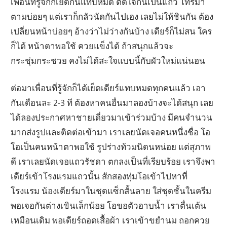
เพื่อนที่รู้จักก็เย็ดกันแทบหมด ติดใจกันเป็นแถว โทรมา
ตามบ่อยๆ แต่เราก็กลัวนัดกันไปเอง เลยไม่ให้ชินกัน ต้อง
เปลี่ยนหน้าบ่อยๆ อ้างว่าไม่ว่างกันบ้าง เดียร์ก็ไม่สน ใคร
ก็ได้ หน้าตาพอใช้ ควยแข็งได้ ถ้าสนุกแล้วจะ
กระชุ่มกระชวย คงไม่ได้สะใจแบบนี้กับผัวใหม่แน่นอน
ต่อมาเพื่อนที่รู้จักก็ได้เย็ดเดียร์แทบหมดทุกคนแล้ว เอา
กันเดือนละ 2-3 ที ต้องหาคนอื่นมาลองบ้างจะได้สนุก เลย
ได้ลองประกาศหาชายเดี่ยวมาเข้าร่วมบ้าง มีคนจำนวน
มากส่งรูปและติดต่อเข้ามา เราเลยนัดเจอคนหนึ่งชื่อ โอ
โอเป็นคนหน้าตาพอใช้ รูปร่างท้วมนิดนหน่อย แต่สุภาพ
ดี เราเลยนัดเจอแถวรัชดา ตกลงเป็นที่เรียบร้อย เราจึงพา
เดียร์เข้าโรงแรมแถวนั้น สักสองทุ่มโอเข้าไปหาที่
โรงแรม น้องเดียร์มาในชุดแซ็กสั้นลาย ใส่ชุดชั้นในครีม
พอเจอกันต่างเขินเล็กน้อย โอขอตัวอาบน้ำ เราตื่นเต้น
เหมือนเดิม พอเดียร์ถอดเสื้อผ้า เราเข้าขยำนม ถอกควย