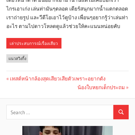
ไกรเอาเก่ง เล่นท่ามันๆตลอด เดียร์สนุกมากน้ำแตกตลอด
เราถ่ายรูป และวีดีโอเอาไว้ดูบ้าง เพื่อนๆอยากรู้ว่าเล่นท่า
อะไร ตามไปดาวโหลดดูแล้วช่วยให้คะแนนหน่อยคับ
เล่าประสบการณ์เรื่องเสียว
แนวสวิงกิ้ง
Previous
เทสต์หน้ากล้องสุดเสียวเสียตัวเพราะอยากดัง
Post
Post:
Next
น้องใบหยกเด็กประถม
navigation
Post: