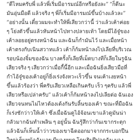
“ดีไหมครับพี่ แล้วพี่เริ่มมีอารมณ์อีกหรือยังละ” “ก็ดีนะ
มันอุ่นมือดี แล้วจริง ๆ พี่ก็เริ่มมีอารมณ์ขึ้นบ้างแล้วละ”
“อย่างนั้น เดี๋ยวผมจะทำให้พี่เสียวกว่านี้ ว่าแล้วเค้าค่อย
ๆ โย่งตัวขึ้นแล้วหันหน้าไปทางปลายเท้า โดยมีไอ้จู๋ของ
เค้าลอยอยู่ตรงหน้าฉัน และฉันก็กำมันไว้ และเมื่อหน้า
เค้าตรงกับเนินสวาทแล้ว เค้าก็ก้มหน้าลงไปเลียที่บริเวณ
รอบน้องจิ๋มของฉัน บางครั้งก็เลียที่เม็ดบางทีก็เลียในรูฉัน
เสียวจริง ๆ เสียวกว่าเมื่อกี้นี้อีก และเมื่อฉันยิ่งเสียวมือที่
กำไอ้จู๋ของเค้าอยู่ก็ยิ่งเร่งจังหวะเร็วขึ้น จนเค้าเงยหน้า
ขึ้นแล้วร้องว่า พี่ครับเสียวเหลือเกินครับ เร็ว ๆครับ แล้วพี่
เสียวหรือเปล่าครับ” แล้วเค้าก็ก้มหน้าลงไปเลียต่อ ฉันเอง
เสียวจนทนไม่ไหวต้องเด้งกันรับลิ้นของเค้า ขณะที่มือฉัน
ก็เร่งชักว่าวให้เค้า ซึ่งเมื่อฉันดูไอ้จ้อนเขาแล้วดูมันน่า
กลัวมากฉันทำเพลิน ๆ อยู่นั้น ฉันรู้สึกว่าก้นเขากระตุก
แล้วฉันก็เห็นน้ำว่าวของเขาฉีดออกมาจากกระบอกปืน
ใหญ่เต็มหน้าฉันเลย มีบางหยด โดนริมฝีปากฉัน บาง