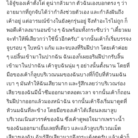
ไอ้จู๋ของเค้าตั้งโด่ ดูน่ากลัวมาก ตัวฉันเองบอกตรง ๆ ว่า
อายมากที่ถูกจับได้ว่ากำลังช่วยตัวเอง และกำลังฝันถึง
เค้าอยู่ แต่อารมณ์ข้างในยังคุกรุ่นอยู่ จึงทำอะไรไม่ถูก ก็
พอดีเค้าลงมานอนข้าง ๆ ฉันพร้อมทั้งกระซิบว่า “เดี๋ยวผม
จะทำให้พี่เสียวกว่าใช้นิ้วอีกครับ” จากนั้นเค้าก็เริ่มบรรจง
จูบรอบ ๆ ใบหน้า แก้ม และจบลงที่ริมฝีปาก โดยเค้าค่อย
ๆ แย่ลิ้นเข้ามาในปากฉัน ฉันเองก็เผยอริมฝีปากรับลิ้น
เข้ามาในปากฉัน เค้าจูบฉันนุ่ม ๆ อย่างนั้นตั้งนาน โดยที่
มือของเค้าก็ลูบบริเวณนมของฉันบางที่ก็บีบที่หัวนมฉัน
เบา ๆ มันทำให้ฉันเสียวมาก และรู้สึกเลยว่าบริเวณร่อง
เสียวของฉันมีน้ำซึมออกมาตลอดเวลา จากนั้นเค้าก็ถอน
ริมฝีปากออกแล้วมองหน้าฉัน จากนั้นเค้าจึงเริ่มมาดูดที่
หัวนมฉันที่ละข้าง โดยมือของเค้าได้เลื่อนลงมาลูบ
บริเวณเนินสวรรค์ของฉัน ซึ่งเค้าดูพอใจมากเพราะน้ำ
ของฉันออกมาเยิ้มเลยที่เดียว และแล้วลูบบริเวณเม็ด
เสียวของฉัน ฉันรู้สึกเสียวมากจึงกระเด้งตูดรับ แล้วเค้าก็