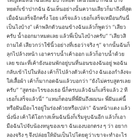
หยดก็เข้าปากฉัน ฉันเห็นอย่างนั้นความเสียวก็มาถึงที่สุด
เมื่อฉันเสร็จอีกครั้ง โอย เสร็จแล้ว เธอก็เสร็จเหมือนกันนี่
เป็นไงบ้าง” เค้าพลิกตัวนอนข้างฉันแล้วก็พูดว่า “เสียว
ครับ น้ำออกมาหมดเลย แล้วพี่เป็นไงบ้างครับ” “เสียวสิ
ถามได้ เสียวกว่าใช้นิ้วอย่างที่เธอว่าจริง ๆ” จากนั้นฉันก็
ลุกไปล้างหน้า เอาคราบน้ำเค้าออก แล้วก็อาบน้ำด้วย
เลย ขณะที่เค้ายังนอนพักอยู่บนที่นอนของฉันอยู่ พอฉัน
กลับเข้าไปในห้อง เค้าก็ไปล้างตัวเค้าบ้าง ฉันเองกำลังจะ
ใส่เสื้อผ้า เค้าก็มากอดฉันแล้วบอกว่า “ยังไม่ครบสูตรเลย
ครับ” “สูตรอะไรของเธอ นี่ก็ครบแล้วฉันก็เสร็จแล้ว 2 ที
เธอก็เสร็จแล้วนี่” “แหมก็ตอนที่พี่ฝันถึงผมนะ พี่ฝันแค่นี้
หรือฝันมีอะไรอยู่ในร่องด้วยหรือเปล่า” ฉันหน้าแดง แล้ว
นั่งนิ่ง เค้าได้โอกาสเห็นฉันนิ่งก็เริ่มจูบฉันอีก แล้วก็เอา
มือฉันไปจับน้องหนูของเขา ฉันเองบอกตรง ๆ ว่า อยาก
ลองจริง ๆ จึงปล่อยให้มันเป็นไปโดยดูว่าเขาจะทำอะไร