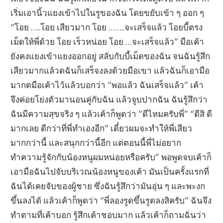
เริ่มเอานิ้วแยงเข้าไปในรูของฉัน โดยขยับเข้า ๆ ออก ๆ
“โอย …..โอย เสียวมาก โอย ……..จะเสร็จแล้ว โอยบี้ตรง
เม็ดให้พี่ด้วย โอย เร็วหน่อย โอย …จะเสร็จแล้ว” มือเค้า
ยังคงแยงเข้าแยงออกอยู่ สลับกับบี้เม็ดของฉัน จนฉันรู้สึก
เสียวมากแล้วดฉันก็เสร็จงลงด้วยมือเขา แล้วฉันก็เอามือ
มากดมือเค้าไว้แล้วบอกว่า “พอแล้ว ฉันเสร็จแล้ว” เค้า
จึงค่อยโย่งตัวมานอนคู่กับฉัน แล้วจูบปากฉัน ฉันรู้สึกว่า
ฉันมีความสุขจริง ๆ แล้วเค้าก็พูดว่า “ดีไหมครับพี่” “ดีสิ ดี
มากเลย ดีกว่าที่พี่ทำเองอีก” เดี๋ยวผมจะทำให้พี่เสียว
มากกว่านี้ และสนุกกว่านี้อีก แต่ตอนนี้พี่ไม่อยาก
ทำความรู้จักกับน้องหนูผมหน่อยหรือครับ” พอพูดจบเค้าก็
เอามือฉันไปจับบริเวณน้องหนูของเค้า มันเป็นครั้งแรกที่
ฉันได้เคยจับของผู้ชาย ซึ่งฉันรู้สึกว่ามันอุ่น ๆ และพะงก
ขึ้นลงได้ แล้วเค้าก็พูดว่า “พี่ลองรูดขึ้นรูดลงสิครับ” ฉันจึง
ทำตามที่เค้าบอก รู้สึกเค้าชอบมาก แล้วเค้าก็ถามฉันว่า