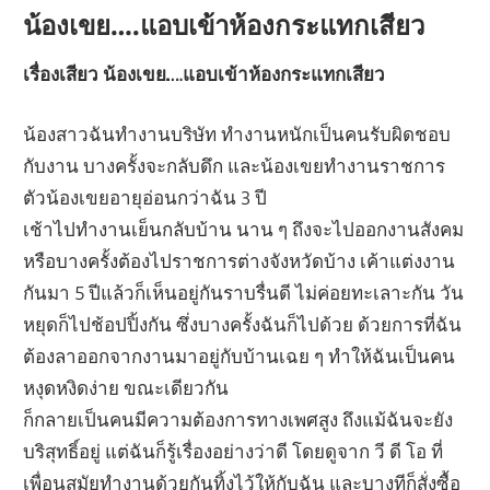
น้องเขย….แอบเข้าห้องกระแทกเสียว
เรื่องเสียว น้องเขย….แอบเข้าห้องกระแทกเสียว
น้องสาวฉันทำงานบริษัท ทำงานหนักเป็นคนรับผิดชอบ
กับงาน บางครั้งจะกลับดึก และน้องเขยทำงานราชการ
ตัวน้องเขยอายุอ่อนกว่าฉัน 3 ปี
เช้าไปทำงานเย็นกลับบ้าน นาน ๆ ถึงจะไปออกงานสังคม
หรือบางครั้งต้องไปราชการต่างจังหวัดบ้าง เค้าแต่งงาน
กันมา 5 ปีแล้วก็เห็นอยู่กันราบรื่นดี ไม่ค่อยทะเลาะกัน วัน
หยุดก็ไปช้อปปิ้งกัน ซึ่งบางครั้งฉันก็ไปด้วย ด้วยการที่ฉัน
ต้องลาออกจากงานมาอยู่กับบ้านเฉย ๆ ทำให้ฉันเป็นคน
หงุดหงิดง่าย ขณะเดียวกัน
ก็กลายเป็นคนมีความต้องการทางเพศสูง ถึงแม้ฉันจะยัง
บริสุทธิ์อยู่ แต่ฉันก็รู้เรื่องอย่างว่าดี โดยดูจาก วี ดี โอ ที่
เพื่อนสมัยทำงานด้วยกันทิ้งไว้ให้กับฉัน และบางทีก็สั่งซื้อ