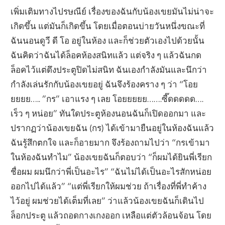
เพิ่มเติมทางไปรษณีย์ เรื่องของฉันกับน้องเขยมันไม่น่าจะ
เกิดขึ้น แต่มันก็เกิดขึ้น โดยเมื่อตอนบ่ายวันหนึ่งขณะที่
ฉันนอนดูวี ดี โอ อยู่ในห้อง และก็ช่วยตัวเองไปด้วยนั้น
ฉันคิดว่าฉันได้ล็อคห้องสนิทแล้ว แต่จริง ๆ แล้วฉันกด
ล็อคไว้แต่ดึงประตูปิดไม่สนิท ฉันเองกำลังมันและนึกว่า
กำลังเล่นรักกับน้องเขยอยู่ ฉันจึงร้องคราง ๆ ว่า “โอย
ยยยย….. ”กร” เอาแรง ๆ เลย โอยยยยย…….ซี๊ดดดดด….
เร็ว ๆ หน่อย” ทันใดประตูห้องนอนฉันก็เปิดออกมา และ
ปรากฏว่าน้องเขยฉัน (กร) ได้เข้ามายืนอยู่ในห้องฉันแล้ว
ฉันรู้สึกตกใจ และก็อายมาก จึงร้องถามไปว่า “กรเข้ามา
ในห้องฉันทำไม” น้องเขยฉันก็ตอบว่า “ก็ผมได้ยินพี่เรียก
ชื่อผม ผมนึกว่าพี่เป็นอะไร” “ฉันไม่ได้เป็นอะไรสักหน่อย
ออกไปได้แล้ว” “แต่พี่เรียกให้ผมช่วย ถ้าเรื่องที่พี่ทำค้าง
ไว้อยู่ ผมช่วยได้เต็มที่เลย” ว่าแล้วน้องเขยฉันก็เดินไป
ล็อกประตู แล้วถอดกางเกงออก เหลือแต่ตัวล้อนจ้อน โดย