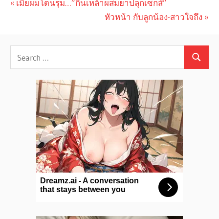
Previous
เมียผมโดนรุม…”กินเหล้าผสมยาปลุกเซ็กส์”
Post
Post:
Next
หัวหน้า กับลูกน้อง-สาวใจถึง
navigation
Post: