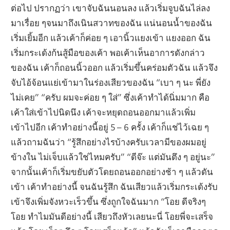
ต่อไป ปรากฏว่า เขาจับฉันนอนลง แล้วเริ่มจูบฉันไล่ลง
มาเรื่อย ๆจนมาถึงเนินสวาทของฉัน แน่นอนน้ำของฉัน
เริ่มเยิ้มอีก แล้วเค้าก็ค่อย ๆ เอานิ้วแยงเข้า แยงออก ฉัน
เริ่มกระเด้งก้นสู้มือของเค้า พอเค้าเห็นอาการดังกล่าว
ของฉัน เค้าก็ถอนนิ้วออก แล้วเริ่มขึ้นคร่อมตัวฉัน แล้วจึง
จับไอ้จ้อนแย่เข้ามาในร่องเสียวของฉัน “เบา ๆ นะ พี่ยัง
ไม่เคย” “ครับ ผมจะค่อย ๆ ใส่” ซึ่งเค้าทำได้นิ่มมาก คือ
เค้าใส่เข้าไปนิดนึง เค้าจะหยุดถอนออกมาแล้วเพิ่ม
เข้าไปอีก เค้าทำอย่างนี้อยู่ 5 – 6 ครั้ง เค้าก็แช่ไว้เฉย ๆ
แล้วถามฉันว่า “รู้สึกอย่างไรบ้างครับเวลามีของผมอยู่
ข้างใน ไม่เจ็บแล้วใช่ไหมครับ” “ดีจ๊ะ แต่มันตึง ๆ อยู่นะ”
จากนั้นเค้าก็เริ่มขยับตัวโดยถอนออกอย่างช้า ๆ แล้วดัน
เข้า เค้าทำอย่างนี้ จนฉันรู้สึก ฉันเสียวแล้วเริ่มกระเด้งรับ
เข้าจึงเพิ่มจังหวะเร็วขึ้น ซึ่งถูกใจฉันมาก “โอย ดีจริงๆ
โอย ทำไมมันดีอย่างนี้ เสียวถึงหัวเลยนะนี่ โอยพี่จะเสร็จ