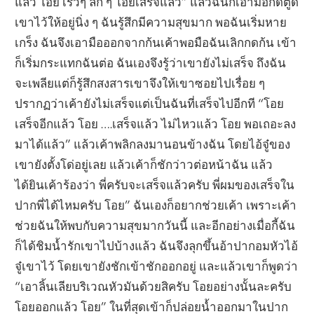
แล้ว โอย เร็วๆ ลึก ๆ โอยเสร็จแล้ว” แล้วฉันก็เอามือกดตูด
เขาไว้ให้อยู่นิ่ง ๆ ฉันรู้สึกมีความสุขมาก พอฉันเริ่มหาย
เกร็ง ฉันจึงเอามือออกจากก้นเค้าพอมือฉันเลิกกดก้น เข้า
ก็เริ่มกระแทกฉันต่อ ฉันเองจึงรู้ว่าเขายังไม่เสร็จ ถึงฉัน
จะเพลียแต่ก็รู้สึกสงสารเขาจึงให้เขาซอยไปเรื่อย ๆ
ปรากฏว่าเค้ายังไม่เสร็จแต่เป็นฉันที่เสร็จไปอีกที “โอย
เสร็จอีกแล้ว โอย ….เสร็จแล้ว ไม่ไหวแล้ว โอย พอเถอะลง
มาได้แล้ว” แล้วเค้าพลิกลงมานอนข้างฉัน โดยไอ้จู๋ของ
เขายังตั้งโด่อยู่เลย แล้วเค้าก็ชักว่าวต่อหน้าฉัน แล้ว
ได้ยินเค้าร้องว่า พี่ครับจะเสร็จแล้วครับ พี่ผมของเสร็จใน
ปากพี่ได้ไหมครับ โอย” ฉันเองก็อยากช่วยเค้า เพราะเค้า
ช่วยฉันให้พบกับความสุขมากวันนี้ และอีกอย่างเมื่อกี้ฉัน
ก็ได้ชิมน้ำรักเขาไปบ้างแล้ว ฉันจึงลุกขึ้นอ้าปากอมหัวไอ้
จู๋เขาไว้ โดยเขายังชักเข้าชักออกอยู่ และแล้วเขาก็พูดว่า
“เอาลิ้นเลียบริเวณหัวมันด้วยสิครับ โอยอย่างนั้นละครับ
โอยออกแล้ว โอย” ในที่สุดเข้าก็ปล่อยน้ำออกมาในปาก