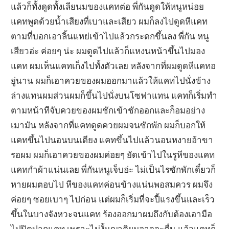
แล้วก็ทั้งดูดทั้งเลียนมของแคทต่อ พี่กันดูดให้หนูหน่อย
แคทพูดด้วยน้ำเสียงที่เบาและเสียว ผมก็ลงไปดูดหีแคท
ตามที่บอกเอาลิ้นแหย่เข้าไปแล้วกระดกขึ้นลง พี่กัน หนู
เสียวอ่ะ ค่อยๆ น่ะ ผมดูดไปแล้วก็แหงนหน้าขึ้นไปมอง
แคท ผมเห็นแคทเก็งไปทั้งตัวเลย หลังจากที่ผมดูดหีแคทอ
ยู่นาน ผมก็เอาควยของผมออกมาแล้วให้แคทไปนั่งข้าง
ล่างแทนผมส่วนผมก็ขึ้นไปนั่งบนโซฟาแทน แคทก็เริ่มทำ
ตามหน้าทีจับควยของผมชักเข้าชักออกและก็อมอย่าง
เมามัน หลังจากที่แคทดูดควยผมจนซักพัก ผมก็บอกให้
แคทขึ้นไปนอนบนเตียง แคทขึ้นไปแล้วนอนหงายอ้าขา
รอผม ผมก็เอาควยของผมค่อยๆ ยัดเข้าไปในรูหีของแคท
แคทกำผ้าแน่นเลย พี่กันหนูเจ็บอ่ะ ไม่เป็นไรซักพักเดี๋ยวก็
หายผมตอบไป หีของแคทค่อนข้างแน่นพอสมควร ผมจึง
ค่อยๆ ซอยเบาๆ ไปก่อน แต่ผมก็เริ่มที่จะปี้แรงขึ้นและเร็ว
ขึ้นในบางจังหวะจนแคท ร้องออกมาผมถึงกับต้องเอามือ
ไปปิดปากแคท เพราะไม่งั้นญาติผมอาจจะตื่น แล้วแคทก็