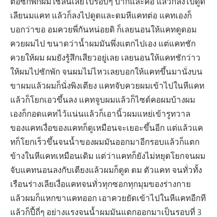
ต่อซักพักผมใช้ลิ้นเลียไปรอบๆ ปากและคอ แล้วก็ลงไปดูด
เลียนมแคท แล้วก็ลงไปดูดและดมหีแคทต่อ แคทเองก็
บอกว่าขอ อมควยพี่กันหน่อยดิ ก็เลยนอนให้แคทดูดอม
ควยผมไป ขนาดว่าน้ำผมมันพึ่งแตกไปเอง แต่แคทชัก
ควยให้ผม ผมยังรู้สึกเสียวอยู่เลย เลยนอนให้แคทชักว่าว
ให้ผมไปซักพัก จนผมไม่ไหวเลยบอกให้แคทขึ้นมานั่งบน
ขาผมแล้วผมก็นั่งพิงเตียง แคทจับควยผมเข้าไปในหีแคท
แล้วก็โยกเอวขึ้นลง แคทจูบผมแล้วก็ไซด์คอผมบ้างผม
เองก็กอดแคทไว้แน่นแล้วก็เอานิ้วผมแหย่เข้ารูทวาล
ของแคทเงื่อของแคทก็ดูเหมือนจะเยอะขึ้นอีก แต่แล้วแค
ทก็โยกเร็วขึ้นจนน้ำของผมมันออกมาอีกรอบแล้วก็แตก
ข้างในหีแคทเหมือนเดิม แต่ว่าแคทก็ยังไม่หยุดโยกจนผม
จับแคทนอนลงกับเตียงแล้วผมก็ดูด ดม ตัวแคท จนทั่วทั้ง
เรือนร่างเลียเงื่อแคทจนทั่วทุกซอกทุกมุมของร่างกาย
แล้วผมก็แหกขาแคทออก เอาควยยัดเข้าไปในหีแคทอีกที
แล้วก็ปี้ถี่ๆ อย่างแรงจนน้ำผมมันแตกออกมาเป็นรอบที่ 3