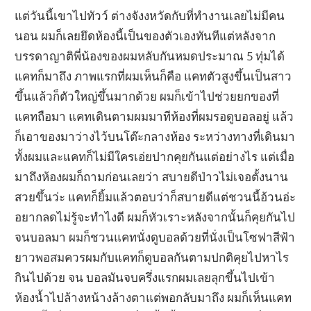
แต่วันนี้เขาไปทัวว์ ต่างจังงหวัดกับที่ทำงานเลยไม่มีคน
นอน ผมก็เลยยึดห้องนี้เป็นของตัวเองทันทีแต่หลังจาก
บรรดาญาติพี่น้องของผมหลับกันหมดประมาณ 5 ทุ่มได้
แคทก็มาถึง ภาพแรกที่ผมเห็นก็คือ แคทตัวสูงขึ้นเป็นสาว
ขึ้นแล้วก็ตัวใหญ่ขึ้นมากด้วย ผมก็เข้าไปช่วยยกของที่
แคทถือมา แคทเดินตามผมมาทีห้องที่ผมรอดูบอลอยู่ แล้ว
ก็เอาของมาว่างไว้บนโต๊ะกลางห้อง ระหว่างทางที่เดินมา
ทั้งผมและแคทก็ไม่มีใครเอ่ยปากคุยกันแต่อย่างไร แต่เมื่อ
มาถึงห้องผมก็ถามก่อนเลยว่า สบายดีป่าวไม่เจอตั้งนาน
สวยขึ้นว่ะ แคทก็ยิ้มแล้วตอบว่าก็สบายดีแต่ชวนนี้อ้วนอ่ะ
อยากลดไม่รู้จะทำไงดี ผมก็หัวเราะหลังจากนั้นก็คุยกันไป
จนบอลมา ผมก็ชวนแคทนั่งดูบอลด้วยที่นั่งเป็นโซฟาสีฟ้า
ยาวพอสมควรผมกับแคทก็ดูบอลกันตามปกติคุยไปหาไร
กินไปด้วย จน บอลมันจบครึ่งแรกผมเลยลุกขึ้นไปเข้า
ห้องน้ำไปล้างหน้างล้างตาแต่พอกลับมาถึง ผมก็เห็นแคท