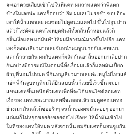
จะเอาควยเสียบเข้าไปในหีแคท ผมถามแคทว่าพีแตก
ข้างในเลยน่ะ แคทก็ตอบว่า อืม ผมเลยไม่รอช้า ซอยถี่กะ
เอาให้น้ำแตกเลย ผมซอยไปดูดนมแคทไป ขึ้นไปจูบปาก
แล้วก็ไซด์คอ แคทไม่หยุดมันมีทั้งกลิ่นน้ำหอมแล้วก็
กลิ้นเงื่อแคท แต่มันทำให้ผมมีอารมณ์มากขึ้นไปอีก แคท
เองก็คงจะเสียวมากเลยจับหน้าผมจูบปากกับแคทแบบ
แลกน้ำลายกัน ผมกับแคทก็ผลัดกันเอาลิ้นออกมาเลียปาก
กันอย่างมีอารมณ์ในตอนนี้ทั้งเงื่อผมแล้วก็แคทมันเปี้ยก
ผ้าปูที่นอนไปหมด พี่กันหนูเสียวมากเลยค่ะ..หนูไม่ไหวแล้
วอ่ะ พี่กันจูบหนูทีผมได้ยินแบบนั้นก็เลยปี้เร็วขึ้น ผมยก
แขนแคทขึ้นเหนือหัวแคทเพื่อที่จะได้นอนไซด์คอแคท
เงื่อของแคทเยอะมากแคทพี่จะออกแล้ว ผมดูดคอแคทอ
ย่างเมามันแล้วก็ซอยรัวๆ จนน้ำของผมมันค่อยๆ ออกมา
แต่ผมก็ไม่หยุดซอยยังซอยต่อไปเรื่อยๆ ให้น้ำมันเข้าไป
ในหีของแคทให้หมด หลังจากนั้น ผมกับแคทก็นอนจูบกัน