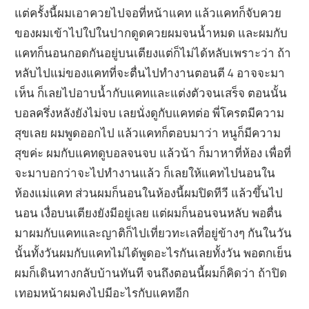
แต่ครั้งนี้ผมเอาควยไปจอที่หน้าแคท แล้วแคทก็จับควย
ของผมเข้าไปใปในปากดูดควยผมจนน้ำหมด และผมกับ
แคทก็นอนกอดกันอยู่บนเตียงแต่ก็ไม่ได้หลับเพราะว่า ถ้า
หลับไปแม่ของแคทที่จะตื่นไปทำงานตอนตี 4 อาจจะมา
เห็น ก็เลยไปอาบน้ำกับแคทและแต่งตัวจนเสร็จ ตอนนั้น
บอลครึ่งหลังยังไม่จบ เลยนั่งดูกับแคทต่อ พี่โครตมีความ
สุขเลย ผมพูดออกไป แล้วแคทก็ตอบมาว่า หนูก็มีความ
สุขค่ะ ผมกับแคทดูบอลจนจบ แล้วน้า ก็มาหาที่ห้อง เพื่อที่
จะมาบอกว่าจะไปทำงานแล้ว ก็เลยให้แคทไปนอนใน
ห้องแม่แคท ส่วนผมก็นอนในห้องนี้ผมปิดทีวี แล้วขึ้นไป
นอน เงื่อบนเตียงยังมีอยู่เลย แต่ผมก็นอนจนหลับ พอตื่น
มาผมกับแคทและญาติก็ไปเที่ยวทะเลที่อยู่ข้างๆ กันในวัน
นั้นทั้งวันผมกับแคทไม่ได้พูดอะไรกันเลยทั้งวัน พอตกเย็น
ผมก็เดินทางกลับบ้านทันที จนถึงตอนนี้ผมก็คิดว่า ถ้าปิด
เทอมหน้าผมคงไปมีอะไรกับแคทอีก