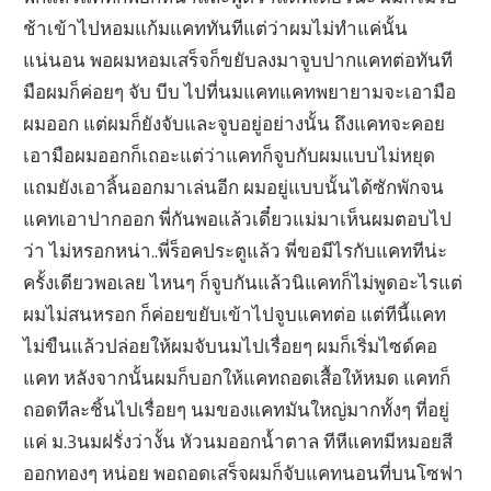
ช้าเข้าไปหอมแก้มแคททันทีแต่ว่าผมไม่ทำแค่นั้น
แน่นอน พอผมหอมเสร็จก็ขยับลงมาจูบปากแคทต่อทันที
มือผมก็ค่อยๆ จับ บีบ ไปที่นมแคทแคทพยายามจะเอามือ
ผมออก แต่ผมก็ยังจับและจูบอยู่อย่างนั้น ถึงแคทจะคอย
เอามือผมออกก็เถอะแต่ว่าแคทก็จูบกับผมแบบไม่หยุด
แถมยังเอาลิ้นออกมาเล่นอีก ผมอยู่แบบนั้นได้ซักพักจน
แคทเอาปากออก พี่กันพอแล้วเดี๋ยวแม่มาเห็นผมตอบไป
ว่า ไม่หรอกหน่า..พี่ร็อคประตูแล้ว พี่ขอมีไรกับแคททีน่ะ
ครั้งเดียวพอเลย ไหนๆ ก็จูบกันแล้วนิแคทก็ไม่พูดอะไรแต่
ผมไม่สนหรอก ก็ค่อยขยับเข้าไปจูบแคทต่อ แต่ทีนี้แคท
ไม่ขืนแล้วปล่อยให้ผมจับนมไปเรื่อยๆ ผมก็เริ่มไซด์คอ
แคท หลังจากนั้นผมก็บอกให้แคทถอดเสื้อให้หมด แคทก็
ถอดทีละชิ้นไปเรื่อยๆ นมของแคทมันใหญ่มากทั้งๆ ที่อยู่
แค่ ม.3นมฝรั่งว่างั้น หัวนมออกน้ำตาล ทีหีแคทมีหมอยสี
ออกทองๆ หน่อย พอถอดเสร็จผมก็จับแคทนอนที่บนโซฟา