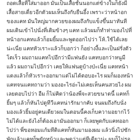
ถอดเสื้อที่ใส่มาออก มันเป็นเสื้อชั้นนอกแต่ข้างในก็ยังมี
เสื้อสายเดี่ยวอีกตัวผมเห็นถึงกับยืนอึ้ง เพราะว่าหน้าอก
ของแคท มันใหญ่มากควยของผมถึงกับแข็งขึ้นมาทันที
ผมเดินเข้าไปนั่งที่เดิมข้างๆ แคท แล้วผมก็ทำท่ามองไปที่
หน้าอกแคทแล้วก็อมยิ้มและพูดออกไปว่า โห้..ใช้ได้เลย
น่ะเนี่ย แคทหัวเราะแล้วก็บอกว่า ก็อย่างงี้และเป็นฝรั่งตัว
โตเร็ว ผมถามแคทไปอีกว่ามีแฟนยัง แคทบอกว่าหนูมี
แล้ว ผมถามไปอีกว่า เคยให้แฟนดูบ้างป่ะเนี่ย แคทหน้า
แดงแล้วก็หัวเราะออกมาแต่ไม่ได้ตอบอะไร ผมก็มองหน้า
แคทจนแคทถามว่า มองอะไรอ่ะไม่เคยเห็นคนสวยไง ผม
เลยตอบไปว่า อืม ก็ไม่คิดว่าน้องพี่จะสวยขนาดนี้ แคทก็
ยิ้มๆ แล้วก็หันไปดูทีวีแคทน่ารักมากคับ จนผมถึงกับนั่ง
มองแล้วยิ้มอยู่คนเดียวผมในตอนนี้คงเก็บความอยากไว้
ไม่ได้และยังไงก็ต้องเอามันออกมา ก็เลยพูดกับแคทออก
ไปว่า พี่ขอหอมแก้มทีดิแคทก็หันมามองผม แล้วนิ่งไปซัก
พักแล้วแคทก็พยักหน้าและพูดว่าแต่ทีเดียวน่ะ ผมก็ไม่รอ