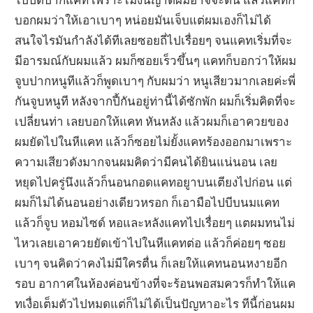
บอกผมว่าให้เอาเบาๆ หน่อยมันเจ็บแต่ผมเองก็ไม่ได้
สนใจไรมันกำลังได้ทีเลยซอยถี่ไปเรื่อยๆ จนแคทเริ่มที่จะ
มีอารมณ์กับผมแล้ว ผมก็ซอยเร็วขึ้นๆ แคทก็บอกว่าให้ผม
จูบปากหนูทีแล้วก็พูดเบาๆ กับผมว่า หนูเสียวมากเลยค่ะพี่
กันจูบหนูที หลังจากปี้กันอยู่ท่านี้ได้ซักพัก ผมก็เริ่มคิดที่จะ
เปลี่ยนท่า เลยบอกให้แคท หันหลัง แล้วผมก็เอาควยของ
ผมยัดไปในหีแคท แล้วก็ซอยไม่ยั้งแคทร้องออกมาเพราะ
ความเสียวดังมากจนผมคิดว่ามีคนได้ยินแน่นอน เลย
หยุดไปครู่นึงแล้วก็นอนกอดแคทอยูาบนเตียงไปก่อน แต่
ผมก็ไม่ได้นอนอย่างเดียวหรอก ก็เอามือไปบีบนมแคท
แล้วก็จูบ หอมไซด์ หอและหลังแคทไปเรื่อยๆ แตผมทนไม่
ไหวเลยเอาควยยัดเข้าไปในหีแคทต่อ แล้วก็ค่อยๆ ซอย
เบาๆ จนคิดว่าคงไม่มีใครตื่น ก็เลยให้แคทนอนหงายอีก
รอบ อากาศในห้องค่อนข้างที่จะร้อนพอสมควรก็ทำให้แค
ทเงื่อเต็มตัวไปหมดแต่ก็ไม่ได้เป็นปัญหาอะไร ทีนี้ก่อนผม