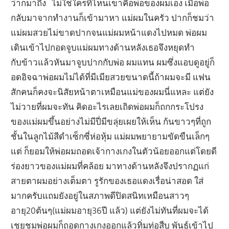
ว่าก็มาถึง ไม่ใช่ใครที่ไหนเขาคือพ่อของผมเอง เมื่อพ่อ
กลับมาจากทำงานก็เข้ามาหา แม่ผมในครัว ปากก็ชมว่า
แม่ผมสวยไม่ขาดปากจนแม่ผมหน้าแดงไปหมด พ่อผม
เดินเข้าไปกอดจูบแม่ผมทางด้านหลังเธอจึงหยุดทำ
กับข้าวแล้วหันมาจูบปากกับพ่อ ผมแทน ผมซึ่งแอบดูอยู่ก็
อดอิจฉาพ่อผมไม่ได้ที่มีเมียสวยขนาดนี้ถ้าผมจะมี แฟน
สักคนก็คงจะนิสัยหน้าตาเหมือนแม่ของผมนี่แหละ แต่ยัง
ไม่วายที่ผมจะทัน คิดอะไรเลยเถิดพ่อผมก็ถกกระโปรง
ของแม่ผมขึ้นอย่างไม่มีปี่มีขลุ่ยเผยให้เห็น ก้นขาวๆที่ถูก
ชั้นในลูกไม้สีดำเซ็กซี่ห่อหุ้ม แม่ผมพยายามขัดขืนเล็กๆ
แต่ ก็ยอมให้พ่อผมถอดเจ้ากางเกงในตัวน้อยออกแต่โดยดี
ร่องยาวของแม่ผมที่คล้อย มาทางด้านหลังจึงปรากฏแก่
สายตาผมอย่างเต็มตา รูรักของเธอแดงเรื่อน่าสอด ใส่
มากครับแถมยังอยู่ในสภาพดีปิดสนิทเหมือนสาวๆ
อายุ20ต้นๆ(แม่ผมอายุ36ปี แล้ว) แต่ยังไม่ทันที่ผมจะได้
เชยชมพ่อผมก็ถอดกางเกงออกแล้วทิ่มท่อสืบ พันธุ์เข้าไป