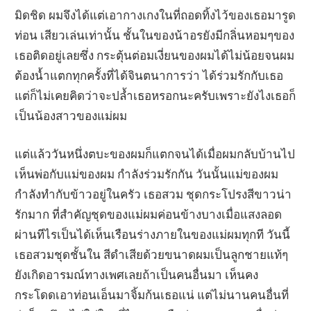
มิดชิด ผมจึงได้แต่เอากางเกงในที่ถอดทิ้งไว้ของเธอมารูด
ท่อน เสียวเล่นเท่านั้น ชั้นในของน้าอรยังมีกลิ่นหอมๆของ
เธอติดอยู่เลยซึ่ง กระตุ้นต่อมเงี่ยนของผมได้ไม่น้อยจนผม
ต้องน้ำแตกทุกครั้งที่ได้จินตนาการว่า ได้ร่วมรักกับเธอ
แต่ก็ไม่เคยคิดว่าจะปล้ำเธอหรอกนะครับเพราะยังไงเธอก็
เป็นน้องสาวของแม่ผม
แต่แล้ววันหนึ่งตบะของผมก็แตกจนได้เมื่อผมกลับบ้านไป
เห็นพ่อกับแม่ของผม กำลังร่วมรักกัน วันนั้นแม่ของผม
กำลังทำกับข้าวอยู่ในครัว เธอสวม ชุดกระโปรงสีขาวน่า
รักมาก ที่สำคัญชุดของแม่ผมค่อนข้างบางเมื่อแสงลอด
ผ่านทีไรเป็นได้เห็นเรือนร่างภายในของแม่ผมทุกที วันนี้
เธอสวมชุดชั้นใน สีดำเสียด้วยขนาดผมเป็นลูกชายแท้ๆ
ยังเกิดอารมณ์ทางเพศเลยถ้าเป็นคนอื่นมา เห็นคง
กระโดดเอาท่อนเอ็นมาจิ้มก้นเธอแน่ แต่ไม่นานคนอื่นที่