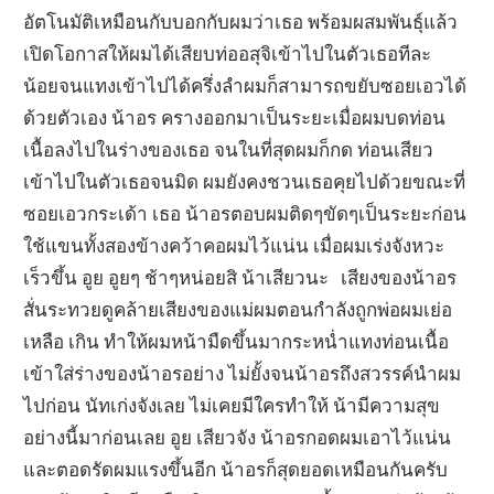
อัตโนมัติเหมือนกับบอกกับผมว่าเธอ พร้อมผสมพันธุ์แล้ว
เปิดโอกาสให้ผมได้เสียบท่ออสุจิเข้าไปในตัวเธอทีละ
น้อยจนแทงเข้าไปได้ครึ่งลำผมก็สามารถขยับซอยเอวได้
ด้วยตัวเอง น้าอร ครางออกมาเป็นระยะเมื่อผมบดท่อน
เนื้อลงไปในร่างของเธอ จนในที่สุดผมก็กด ท่อนเสียว
เข้าไปในตัวเธอจนมิด ผมยังคงชวนเธอคุยไปด้วยขณะที่
ซอยเอวกระเด้า เธอ น้าอรตอบผมติดๆขัดๆเป็นระยะก่อน
ใช้แขนทั้งสองข้างคว้าคอผมไว้แน่น เมื่อผมเร่งจังหวะ
เร็วขึ้น อูย อูยๆ ช้าๆหน่อยสิ น้าเสียวนะ เสียงของน้าอร
สั่นระทวยดูคล้ายเสียงของแม่ผมตอนกำลังถูกพ่อผมเย่อ
เหลือ เกิน ทำให้ผมหน้ามืดขึ้นมากระหน่ำแทงท่อนเนื้อ
เข้าใส่ร่างของน้าอรอย่าง ไม่ยั้งจนน้าอรถึงสวรรค์นำผม
ไปก่อน นัทเก่งจังเลย ไม่เคยมีใครทำให้ น้ามีความสุข
อย่างนี้มาก่อนเลย อูย เสียวจัง น้าอรกอดผมเอาไว้แน่น
และตอดรัดผมแรงขึ้นอีก น้าอรก็สุดยอดเหมือนกันครับ