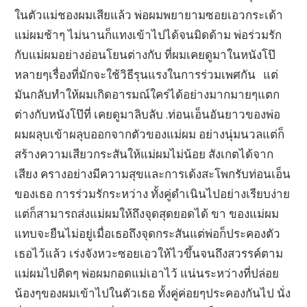
ในตัวแม่ชองผมเสียแล้ว พ่อผมพยายามซอยเอวกระเด้า
แม่ผมช้าๆ ไม่นานก็แทงเข้าไปได้จนมิดด้าม พ่อร่วมรัก
กับแม่ผมอย่างอ่อนโยนต่างกับ ที่ผมเคยดูมาในหนังโป๊
หลายๆเรื่องที่มักจะใช้วิธีรุนแรงในการร่วมเพศกัน แต่
มันกลับทำให้ผมเกิดอารมณ์ใคร่ได้อย่างมากมายๆแตก
ต่างกับหนังโป๊ที่ เคยดูมาลิบลับ .ท่อนเอ็นอันยาวของพ่อ
ผมผลุบเข้าผลุบออกจากตัวของแม่ผม อย่างนุ่มนวลแต่ก็
สร้างความเสียวกระสันให้แม่ผมไม่น้อย สังเกตได้จาก
เสียง ครางอย่างมีความสุขและการเด้งสะโพกรับท่อนเอ็น
ของเธอ การร่วมรักระหว่าง ทั้งคู่ดำเนินไปอย่างเรียบง่าย
แต่ก็สามารถส่งแม่ผมให้ถึงจุดสุดยอดได้ ขา ของแม่ผม
แทบจะยืนไม่อยู่เมื่อเธอถึงจุดกระสันแต่พ่อก็ประคองตัว
เธอไว้แล้ว เร่งจังหวะซอยเอวให้ไวขึ้นจนถึงสวรรค์ตาม
แม่ผมไปติดๆ พ่อผมกอดแม่เอาไว้ แน่นระหว่างที่ปล่อย
น้องๆของผมเข้าไปในตัวเธอ ทั้งคู่ค่อยๆประคองกันไป นั่ง