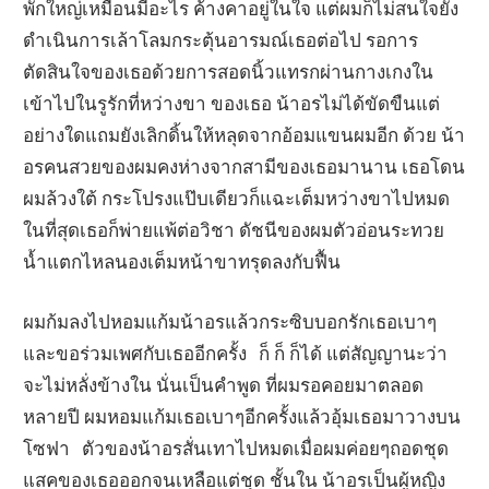
พักใหญ่เหมือนมีอะไร ค้างคาอยู่ในใจ แต่ผมก็ไม่สนใจยัง
ดำเนินการเล้าโลมกระตุ้นอารมณ์เธอต่อไป รอการ
ตัดสินใจของเธอด้วยการสอดนิ้วแทรกผ่านกางเกงใน
เข้าไปในรูรักที่หว่างขา ของเธอ น้าอรไม่ได้ขัดขืนแต่
อย่างใดแถมยังเลิกดิ้นให้หลุดจากอ้อมแขนผมอีก ด้วย น้า
อรคนสวยของผมคงห่างจากสามีของเธอมานาน เธอโดน
ผมล้วงใต้ กระโปรงแป๊บเดียวก็แฉะเต็มหว่างขาไปหมด
ในที่สุดเธอก็พ่ายแพ้ต่อวิชา ดัชนีของผมตัวอ่อนระทวย
น้ำแตกไหลนองเต็มหน้าขาทรุดลงกับฟื้น
ผมก้มลงไปหอมแก้มน้าอรแล้วกระซิบบอกรักเธอเบาๆ
และขอร่วมเพศกับเธออีกครั้ง ก็ ก็ ก็ได้ แต่สัญญานะว่า
จะไม่หลั่งข้างใน นั่นเป็นคำพูด ที่ผมรอคอยมาตลอด
หลายปี ผมหอมแก้มเธอเบาๆอีกครั้งแล้วอุ้มเธอมาวางบน
โซฟา ตัวของน้าอรสั่นเทาไปหมดเมื่อผมค่อยๆถอดชุด
แสคของเธอออกจนเหลือแต่ชุด ชั้นใน น้าอรเป็นผู้หญิง