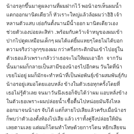
น้าอรลุกขึ้นมาดูผลงานที่ผมฝากไว้ พอน้าอรเห็นผมน้ำ
แตกออกมานิดเดียวก็ หัวเราะใหญ่แล้วล้อผมว่าฮิฮิ เจ้า
หลานตัวแสบ เย่อกันตั้งนานมีน้ำออก มานิดเดียวเอง
ช่วยตัวเองบ่อยละสิท่า ..พร้อมกับคว้าเจ้าหนูของผมเข้า
ปากไปดูดเหมือนเด็กๆ ผมได้แต่ยิ้มแหยๆโดยไม่ได้บอก
ความจริงว่าลูกๆของผม กว่าครึ่งกระติกมันเข้าไปอยู่ใน
ตัวเธอแล้วเพราะกลัวว่าเธอจะไม่ให้ผมเอาอีก จากวัน
นั้นมาผมก็กลายเป็นสามีของน้าอรไปอีกคน วันใดที่น้า
เขยไม่อยู่ ผมก็มักจะทำหน้าที่เป็นพ่อพันธุ์เข้าผสมพันธุ์กับ
น้าอรอยู่เสมอโดยแอบหลั่ง ข้างในตัวเธอทุกครั้งโดยที่
เธอไม่รู้ตัวเลย จนมาวันนึงเธอก็จับได้ว่าผม แอบหลั่งข้าง
ในตัวเธอเพราะผมปล่อยน้ำเชื้อตื้นไปหน่อยมันจึงไหล
ออกมาจนน้าอร จับได้ แต่ก็สายไปเสียแล้วครับเมื่อน้าอร
ก็พบว่าตัวเองตั้งท้องไปเสีย แล้ว เราทั้งคู่จึงปล่อยให้มัน
เลยตามเลย แต่ผมก็โดนทำโทษด้วยการโดน หยิกเสียจน