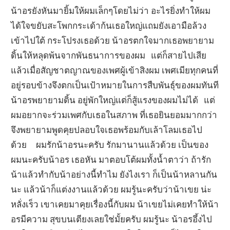
น้าอรยังหันมายิ้มให้ผมเล็กๆโดยไม่ว่า อะไรยิ่งทำให้ผม
ได้ใจขยับสะโพกกระเด้าก้นเธอใหญ่แถมยังเอามือล้วง
เข้าไปใต้ กระโปรงเธอด้วย น้าอรตกใจมากเธอพยายาม
ดิ้นให้หลุดพ้นจากพันธนาการของผม แต่ก็สายไปเสีย
แล้วเมื่อสัญชาตญาณของเพศผู้เข้าสิงผม เพศเมียทุกคนที่
อยู่รอบข้างจึงตกเป็นเป้าหมายในการสืบพันธุ์ของผมทันที
น้าอรพยายามดิ้น อยู่พักใหญ่แต่ก็สู้แรงของผมไม่ได้ แต่
ผมอยากจะร่วมเพศกับเธอในสภาพ ที่เธอยินยอมมากกว่า
จึงพยายามพูดคุยปลอบใจเธอพร้อมกับเล้าโลมเธอไป
ด้วย ผมรักน้าอรนะครับ รักมานานแล้วด้วย เป็นของ
ผมนะครับน้าอร เธอหัน มาตอบโต้ผมทั้งน้ำตาว่า ถ้ารัก
น้าแล้วทำกับน้าอย่างนี้ทำไม ยังไงเรา ก็เป็นน้าหลานกัน
นะ แล้วน้าก็แต่งงานแล้วด้วย ผมรู้นะครับว่าน้าเขย น่ะ
หลั่งเร็ว เขาเคยมาคุยเรื่องนี้กับผม น้าเขยไม่เคยทำให้น้า
อรมีความ สุขบนเตียงเลยใช่มั้ยครับ ผมรู้นะ น้าอรอึ้งไป