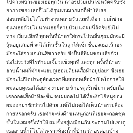
ไปค้างที่บ้านของเธอทุกวัน น้าอรป่วยเป็นไข้หวัดครับซึ่ง
อาการของ เธอก็ไม่ได้รุนแรงมากแต่ก็ทำให้เธอ
อ่อนเพลียไม่ได้ไปทำงานหลายวันเลยทีเดียว ผมก็ช่วย
ดูแลเธอด้วยไม่นานเธอก็หายป่วย แต่ผมนี่สิครับยังไม่
หาย เงี่ยนเสียที ทุกครั้งที่น้าอรใส่กระโปรงสั้นๆผมมักจะมี
ลุ้นอยู่เสมอที่ จะได้เห็นชั้นในลูกไม้เซ็กซี่ของเธอ .น้าอร
มักจะใส่กางเกงในสีขาวครับ ซึ่งป็นสีที่ผมชอบเสียด้วย
นั่งไม่ระวังทีไรทำผมเจี๊ยวแข็งทุกที และทุก ครั้งที่น้าอร
อาบน้ำผมก็มักจะแอบดูเธอเปลี่ยนเสื้อผ้าอยู่บ่อยๆ ซึ่งเธอ
มักจะไม่ปิดประตูห้องเวลาที่เธอถอดเสื้อผ้าเปิดโอกาสให้
ผมแอบดูเธอได้อย่าง ง่ายดาย น้าอรดูเซ็กซี่มากครับเมื่อ
เธอถอดเสื้อผ้าทีละชิ้น จนผมอดไม่ ได้ที่จะงัดไอ้หนูของ
ผมออกมาชักว่าวไปด้วย แต่ก็ไม่เคยได้เห็นน้าอรเปลือย
กายหรอกครับ เธอมักจะนุ่งผ้าขนหนูก่อนที่เธอจะถอดชุด
ชั้นในเสมอซึ่งทำให้ ผมเซ็งอยู่เหมือนกัน จะตามไปแอบดู
เธออาบน้ำก็ไม่ได้เพราะห้องน้ำที่บ้าน น้าอรค่อนข้าง