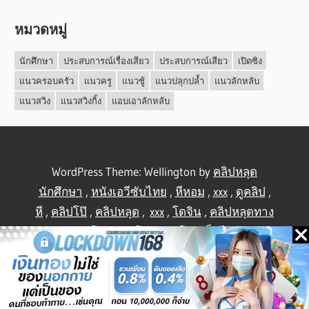
หมวดหมู่
นักศึกษา
ประสบการณ์เรื่องเสียว
ประสบการณ์เสียว
เปิดซิง
แนวครอบครัว
แนวครู
แนวชู้
แนวปลุกปล้ำ
แนวลักหลับ
แนวสวิง
แนวสวิงกิ้ง
แอบเอาลักหลับ
WordPress Theme: Wellington by
คลิปหลุด
นักศึกษา
,
หนังเอวีซับไทย
,
หีหอม
,
xxx
,
ดูคลิป
,
หี
,
คลิปโป๊
,
คลิปหลุด
,
xxx
,
โดจิน
,
คลิปหลุดทาง
บ้าน
,
คลิปโป้
,
คลิปโป๊
,
คลิปโป๊
,
เย็ดไทย
,
คลิป
หลุดไทย
.