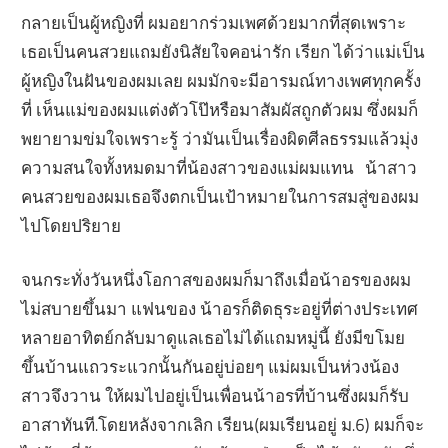
กลายเป็นผู้หญิงที่ ผมอยากร่วมเพศด้วยมากที่สุดเพราะ
เธอเป็นคนสวยแถมยังนิสัยใจคอน่ารัก เรียก ได้ว่าแม่เป็น
ผู้หญิงในฝันของผมเลย ผมมักจะมีอารมณ์ทางเพศทุกครั้ง
ที่ เห็นแม่ของผมแต่งตัวโป๊หรือมาสัมผัสถูกตัวผม ซึ่งผมก็
พยายามข่มใจเพราะรู้ ว่ามันเป็นเรื่องผิดศีลธรรมแล้วมุ่ง
ความสนใจทั้งหมดมาที่น้องสาวของแม่ผมแทน น้าสาว
คนสวยของผมเธอจึงตกเป็นเป้าหมายในการสมสู่ของผม
ไปโดยปริยาย
จนกระทั่งวันหนึ่งโอกาสของผมก็มาถึงเมื่อน้าอรของผม
ไม่สบายขึ้นมา แฟนของ น้าอรก็ติดธุระอยู่ที่ต่างประเทศ
หลายอาทิตย์กลับมาดูแลเธอไม่ได้แถมหมู่นี้ ยังมีขโมย
ขึ้นบ้านแถวระแวกนั้นกันอยู่บ่อยๆ แม่ผมเป็นห่วงน้อง
สาวจึงวาน ให้ผมไปอยู่เป็นเพื่อนน้าอรที่บ้านซึ่งผมก็รับ
อาสาทันที.โดยหลังจากเลิก เรียน(ผมเรียนอยู่ ม.6) ผมก็จะ