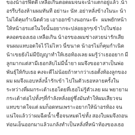
ของน้าอรฟิตดี เหลือเกินตอดผมจนจะน้ำแตกอยู่แล้ว .น้า
อรรีบร้องห้ามผมทันที อย่านะ นัท .อย่าหลั่งข้างในนะ น้า
ไม่ได้คุมกำเนิดด้วย เอาออกข้างนอกนะจ๊ะ ผมพยักหน้า
ให้หน้าอรแต่ในใจนั้นอยากจะปล่อยลูกๆเข้าไปในช่อง
คลอดของเธอ เหลือเกิน น้าอรของผมช่างสวยน่ารักเสีย
จนผมแทบอดใจไว้ไม่ไหว นี่ขนาด น้าอรไม่ก็คุมกำเนิด
น้าเขยยังไม่มีปัญญาทำให้เธอท้องเลย ผมรู้ว่าเธออยาก มี
ลูกมากแต่สามีเธอกลับไม่มีน้ำยา ผมจึงขออาสาเป็นพ่อ
พันธุ์ให้กับเธอ คงจะดีไม่น้อยถ้าหากว่าเธอตั้งท้องลูกของ
ผม ผมจึงแอบหลั่งน้ำรักเข้า ไปในตัวเธอหลายครั้งใน
ระหว่างที่ผมกระเด้าเธอโดยที่เธอไม่รู้ตัวเลย ผม พยายาม
กระเด้าต่อไปทั้งๆที่กำลังหลั่งอยู่ซึ่งมันทำให้ผมเสียวจน
แทบขาดใจแต่ ผมก็อดทนเพราะอยากให้น้าอรท้อง จน
แน่ใจแล้วว่าผมฉีดน้ำเชื้อจนหมดไข่ทั้ง สองใบผมจึงถอน
ท่อนเอ็นออกมาแล้วแกล้งทำเป็นหลั่งที่หน้าท้องของเธอ