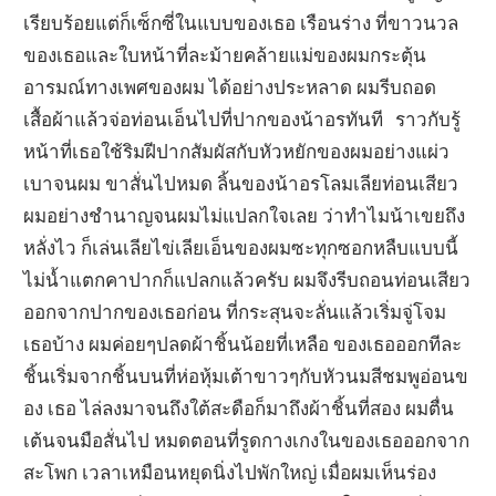
เรียบร้อยแต่ก็เซ็กซี่ในแบบของเธอ เรือนร่าง ที่ขาวนวล
ของเธอและใบหน้าที่ละม้ายคล้ายแม่ของผมกระตุ้น
อารมณ์ทางเพศของผม ได้อย่างประหลาด ผมรีบถอด
เสื้อผ้าแล้วจ่อท่อนเอ็นไปที่ปากของน้าอรทันที ราวกับรู้
หน้าที่เธอใช้ริมฝีปากสัมผัสกับหัวหยักของผมอย่างแผ่ว
เบาจนผม ขาสั่นไปหมด ลิ้นของน้าอรโลมเลียท่อนเสียว
ผมอย่างชำนาญจนผมไม่แปลกใจเลย ว่าทำไมน้าเขยถึง
หลั่งไว ก็เล่นเลียไข่เลียเอ็นของผมซะทุกซอกหลืบแบบนี้
ไม่น้ำแตกคาปากก็แปลกแล้วครับ ผมจึงรีบถอนท่อนเสียว
ออกจากปากของเธอก่อน ที่กระสุนจะลั่นแล้วเริ่มจู่โจม
เธอบ้าง ผมค่อยๆปลดผ้าชิ้นน้อยที่เหลือ ของเธอออกทีละ
ชิ้นเริ่มจากชิ้นบนที่ห่อหุ้มเต้าขาวๆกับหัวนมสีชมพูอ่อนข
อง เธอ ไล่ลงมาจนถึงใต้สะดือก็มาถึงผ้าชิ้นที่สอง ผมตื่น
เต้นจนมือสั่นไป หมดตอนที่รูดกางเกงในของเธอออกจาก
สะโพก เวลาเหมือนหยุดนิ่งไปพักใหญ่ เมื่อผมเห็นร่อง