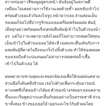
สวาทร่องยาวสีชมพูอยู่ตรงหน้า มันยังอยู่ในสภาพดี
เหมือน ไม่เคยผ่านการใช้งานเลยด้วยซ้ำ ผมขยับเข้าไป
คร่อมตัวเธอแล้วก้มลงไปจูบ หน้าผากเธอ ส่วนท่อนเอ็น
ของผมก็จ่อไปที่ปากรูรักของเธอเตรียมพร้อมผสม พันธุ์
เมื่อทุกอย่างพร้อมผมจึงกดท่อสืบพันธุ์เข้าไปในตัวของน้า
อร แต่ไม่ว่าจะพยายามยังไงผมก็ไม่สามารถสอดใส่ท่อน
เอ็นเข้าไปในตัวของเธอ ได้ซะที เธอคงจะตื่นเต้นกับการ
ผสมพันธุ์ที่คาดไม่ถึงจนเกร็งไปทั้งตัวเลย ทำให้ช่องคลอด
ของเธอบีบตัวแน่นจนผมไม่สามารถสอดท่อน้ำเชื้อ
เข้าไปในตัวเธอ ได้
ผมพยายามชวนคุยและหยอกล้อเธอเพื่อให้เธอผ่อนคลาย
ส่วนมือก็เค้นคลึงหัวนม เธอไปด้วยเพื่อกระตุ้นอารมณ์
ทางเพศซึ่งก็ค่อนข้างได้ผล ตัวของน้าอรค่อยๆ ผ่อนคลาย
ขึ้นและเริ่มดูดปากแลกลิ้นกับผมอย่างเป็นธรรมชาติ ส่วน
ขาทั้งสอง ข้างของเธอก็อ้าออกและไขว้กับตัวผมโดย