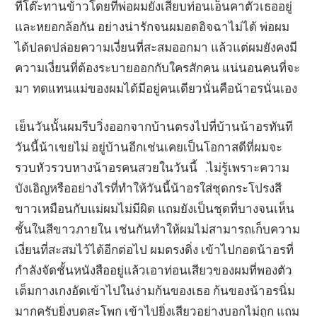
ที่โต๊ะทานข้าวโดยที่พ่อผมยังเสียบท่อนเอ็นคาตัวเธออยู่
และหยอกล้อกัน อย่างน่ารักจนผมอดอิจฉาไม่ได้ พ่อผม
ได้ปลดปล่อยความเงี่ยนที่สะสมออกมา แล้วแต่ผมยังคงมี
ความเงี่ยนที่ต้องระบายออกกับใครสักคน แน่นอนคนที่จะ
มา ทดแทนแม่ของผมได้มีอยู่คนเดียวนั่นคือน้าอรนั่นเอง
เย็นวันนั้นผมรีบวิ่งออกจากบ้านตรงไปที่บ้านน้าอรทันที
วันนี้น้าเขยไม่ อยู่บ้านอีกเช่นเคยเป็นโอกาสดีที่ผมจะ
รวบหัวรวบหางน้าอรคนสวยในวันนี้ .ไม่รู้เพราะความ
บังเอิญหรืออย่างไรที่ทำให้วันนี้น้าอรใส่ชุดกระโปรงสี
ขาวเหมือนกับแม่ผมไม่มีผิด แถมยังเป็นชุดที่บางจนเห็น
ชั้นในสีขาวภายใน เช่นกันทำให้ผมไม่สามารถเก็บความ
เงี่ยนที่สะสมไว้ได้อีกต่อไป ผมตรงดิ่ง เข้าไปกอดน้าอรที่
กำลังจัดชั้นหนังสืออยู่แล้วเอาท่อนเสียวของผมที่พองตัว
เต็มกางเกงอัดเข้าไปในง่ามก้นของเธอ ก้นของน้าอรนิ่ม
มากครับยิ่งบดสะโพก เข้าไปยิ่งเสียวอย่างบอกไม่ถูก แถม