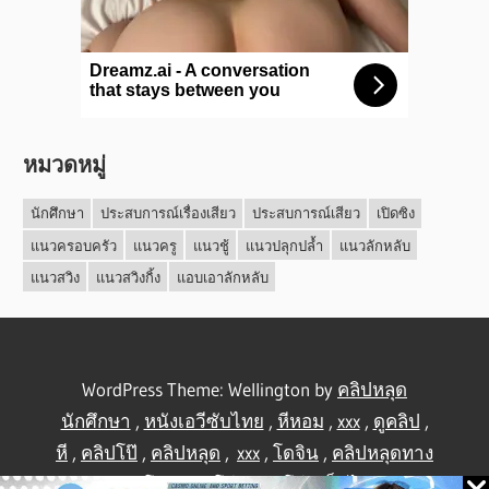
หมวดหมู่
นักศึกษา
ประสบการณ์เรื่องเสียว
ประสบการณ์เสียว
เปิดซิง
แนวครอบครัว
แนวครู
แนวชู้
แนวปลุกปล้ำ
แนวลักหลับ
แนวสวิง
แนวสวิงกิ้ง
แอบเอาลักหลับ
WordPress Theme: Wellington by
คลิปหลุด
นักศึกษา
,
หนังเอวีซับไทย
,
หีหอม
,
xxx
,
ดูคลิป
,
หี
,
คลิปโป๊
,
คลิปหลุด
,
xxx
,
โดจิน
,
คลิปหลุดทาง
บ้าน
,
คลิปโป้
,
คลิปโป๊
,
คลิปโป๊
,
เย็ดไทย
,
คลิป