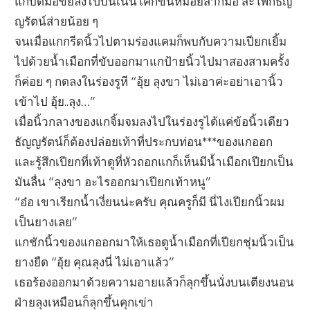
แกบดมือขยี้ลงไปบนเนินโคกขนหมอยสากมือ สะโพกธัญ
ญรัตน์ส่ายน้อย ๆ
จนเมื่อแกกรีดนิ้วไปตามร่องแคมก็พบกับความเปียกเยิ้ม
ไปด้วยน้ำเมือกที่ขับออกมาแกป้ายนิ้วไปมาสองสามครั้ง
ก็ค่อย ๆ กดลงในร่องรูหี “อุ้ย ลุงขา ไม่เอาค่ะอย่าเอานิ้ว
เข้าไป อุ้ย..ลุง…”
เมื่อนิ้วกลางของแกจิ้มจมลงไปในร่องรูได้แค่ข้อนิ้วเดียว
ธัญญรัตน์ก็ต้องปล่อยเท้าที่ประกบท่อน***ของแกออก
และรู้สึกเปียกที่เท้าดูที่หัวถอกแกก็เห็นมีน้ำเมือกเปียกเป็น
มันลื่น “ลุงขา อะไรออกมาเปียกเท้าหนู”
“อ๋อ เขาเรียกน้ำเงี่ยนน่ะครับ คุณครูก็มี นี่ไงเปียกนิ้วผม
เป็นยางเลย”
แกชักนิ้วของแกออกมาให้เธอดูน้ำเมือกที่เปียกชุ่มนิ้วเป็น
ยางยืด “อุ้ย คุณลุงนี่ ไม่เอาแล้ว”
เธอร้องออกมาด้วยความอายแล้วก็ลุกขึ้นนั่งบนเตียงนอน
ฝ่ายลุงเหมือนก็ลุกขึ้นคุกเข่า