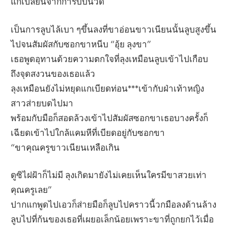
แกเปลี่ยนจากการบีบนวด
เป็นการลูบไล้เบา ๆขึ้นลงที่ขาอ่อนขาวเนียนนั้นลูบสูงขึ้น
ไปจนสัมผัสกับซอกขาหนีบ “อุ้ย ลุงขา”
เธอพูดอุทานด้วยความตกใจที่ลุงเหมือนลูบเข้าไปเกือบ
ถึงจุดสงวนของเธอแล้ว
ลุงเหมือนยังไม่หยุดแกเบียดท่อน***เข้ากับฝ่าเท้าหญิง
สาวส่ายบดไปมา
พร้อมกับมือก็สอดล้วงเข้าไปสัมผัสซอกขาเธอบางครั้งก็
เฉียดเข้าไปใกล้แคมหีที่เบียดอยู่กับซอกขา
“ขาคุณครูขาวเนียนเหลือเกิน
ดูซิไฝฝ้าก็ไม่มี ลุงเกิดมายังไม่เคยเห็นใครมีขาสวยเท่า
คุณครูเลย”
ปากแกพูดไปเอวก็ส่ายมือก็ลูบไปคราวนี้วกมือลงด้านล้าง
ลูบไปที่ก้นของเธอที่เผยอเล็กน้อยเพราะขาที่ถูกยกไว้เมื่อ