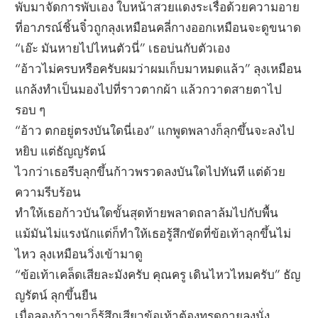
พับมาจัดการพับเอง ใบหน้าสวยแดงระเรื่อด้วยความอาย
ที่อาภรณ์ชิ้นจิ๋วถูกลุงเหมือนคลี่กางออกเหมือนจะดูขนาด
“เอ๊ะ มันหายไปไหนตัวนี่” เธอบ่นกับตัวเอง
“อ้าวไม่ครบหรือครับผมว่าผมเก็บมาหมดแล้ว” ลุงเหมือน
แกล้งทำเป็นมองไปที่ราวตากผ้า แล้วกวาดสายตาไป
รอบ ๆ
“อ้าว ตกอยู่ตรงบันใดนี่เอง” แกพูดพลางก็ลุกขึ้นจะลงไป
หยิบ แต่ธัญญรัตน์
ไวกว่าเธอรีบลุกขึ้นก้าวพรวดลงบันใดไปทันที แต่ด้วย
ความรีบร้อน
ทำให้เธอก้าวบันใดขั้นสุดท้ายพลาดถลาล้มไปกับพื้น
แม้มันไม่แรงนักแต่ก็ทำให้เธอรู้สึกขัดที่ข้อเท้าลุกขึ้นไม่
ไหว ลุงเหมือนวิ่งเข้ามาดู
“ข้อเท้าเคล็ดเสียละมังครับ คุณครู เดินไหวไหมครับ” ธัญ
ญรัตน์ ลุกขึ้นยืน
เมื่อลองก้าวขาก็รู้สึกเสียวข้อเท้าต้องทรุดกายลงนั่ง