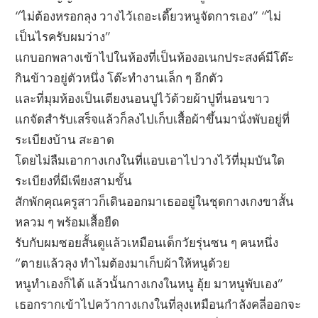
“ไม่ต้องหรอกลุง วางไว้เถอะเดี๊ยวหนูจัดการเอง” “ไม่
เป็นไรครับผมว่าง”
แกบอกพลางเข้าไปในห้องที่เป็นห้องอเนกประสงค์มีโต๊ะ
กินข้าวอยู่ตัวหนึ่ง โต๊ะทำงานเล็ก ๆ อีกตัว
และที่มุมห้องเป็นเตียงนอนปูไว้ด้วยผ้าปูที่นอนขาว
แกจัดสำรับเสร็จแล้วก็ลงไปเก็บเสื้อผ้าขึ้นมานั่งพับอยู่ที่
ระเบียงบ้าน สะอาด
โดยไม่ลืมเอากางเกงในที่แอบเอาไปวางไว้ที่มุมบันใด
ระเบียงที่มีเพียงสามขั้น
สักพักคุณครูสาวก็เดินออกมาเธออยู่ในชุดกางเกงขาสั้น
หลวม ๆ พร้อมเสื้อยืด
รับกับผมซอยสั้นดูแล้วเหมือนเด็กวัยรุ่นซน ๆ คนหนึ่ง
“ตายแล้วลุง ทำไมต้องมาเก็บผ้าให้หนูด้วย
หนูทำเองก็ได้ แล้วนั้นกางเกงในหนู อุ้ย มาหนูพับเอง”
เธอกรากเข้าไปคว้ากางเกงในที่ลุงเหมือนกำลังคลี่ออกจะ