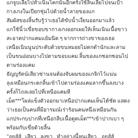
แกจูบเลียไปทั่วเนินโคกนั้นอีกครั้งใช้ลิ้นเลียไปจนเป้า
กางเกงในเปียกชุ่มไปด้วยน้ำลายของแก
สัมผัสของลิ้นรับรู้ว่าเธอได้ขับน้ำเงี่ยนออกมาแล้ว
แกใช้นิ้วเขี่ยขอบขากางเกงออกเผยให้เห็นเนินเนื้อขาว
สะอาดปากแคมแย้มนิด ๆ จากการถ่างขาของเธอ
เหนือเนินนูนประดับด้วยขนหมอยไม่ดกดำนักและลาม
เป็นขนอ่อนบางไปตามขอบแคม ลิ้นของแกซอกซอนไป
ตามร่องแคม
ธัญญรัตน์เสียวซ่านจนต้องจับผมของแกจิกไว้แน่น
ลุงเหมือนกระดกลิ้นเข้าไปตามร่องแคมลากขึ้นลงบาง
ครั้งก็ไถลเลยไปที่เหนือแคมหี
เม็ด***โผล่แข็งตัวออกมาเหนือปากแคมเห็นได้ชัด แสดง
ว่าเธอเป็นคนที่มีอารมณ์เร่าร้อนคนหนึ่งเหมือนกัน
แกประกบปากที่เหนือกลีบเนื้อดูดเม็ด***เข้าปากเบา ๆ
พร้อมกับเขี่ยด้วยลิ้น
“อูยส์ส์…เสียว…ลุงขา…ทำอย่างนี้หนูเสียว….อูยส์ส์