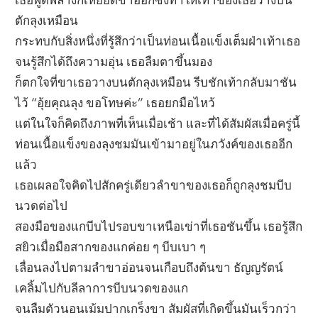
ตักลุงเหมือน
กระทบกับสิ่งหนึ่งที่รู้สึกว่าเป็นท่อนเนื้อแข็งเต็มฝ่าเท้าเธอ
จนรู้สึกได้ถึงความอุ่น เธอลืมตาขึ้นมอง
ก็ตกใจที่ขาเธอวางบนตักลุงเหมือน รีบชักเท้ากลับมาชัน
ไว้ “อุ้ยคุณลุง ขอโทษค่ะ” เธอยกมือไหว้
แต่ในใจก็คิดถึงภาพที่เห็นเมื่อเช้า และที่ได้สัมผัสเมื่อครู่นี้
ท่อนเนื้อแข็งของลุงชมมันเข้ามาอยู่ในภวังค์ของเธออีก
แล้ว
เธอเผลอใจคิดไปสักครู่เดียวลำขาของเธอก็ถูกลุงชมบีบ
นวดต่อไป
สองมือของแกบีบไปรอบขาเหนือเข่าที่เธอชันขึ้น เธอรู้สึก
สยิวเมื่อมือสากของแกค่อย ๆ บีบเบา ๆ
เลื่อนลงไปตามลำขาอ่อนจนเกือบถึงต้นขา ธัญญรัตน์
เคลิ้มไปกับลีลาการบีบนวดของแก
จนลืมตัวนอนเม้มปากเกร็งขา สัมผัสที่เกิดขึ้นมันเร็วกว่า