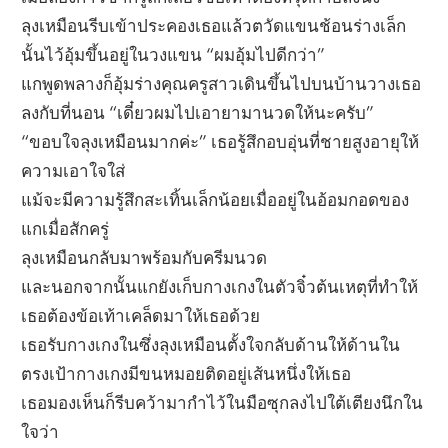
ลุงเหมือนรีบเข้าประคองเธอแล้วตวัดแขนช้อนร่างเล็ก
นั้นไว้อุ้มขึ้นอยู่ในวงแขน “ผมอุ้มไปดีกว่า”
แกพูดพลางก็อุ้มร่างคุณครูสาวเดินขึ้นไปบนบ้านวางเธอ
ลงกับที่นอน “เดี๋ยวผมไปเอายามานวดให้นะครับ”
“ขอบใจลุงเหมือนมากค่ะ” เธอรู้สึกอบอุ่นที่ชายสูงอายุให้
ความเอาใจใส่
แม้จะมีความรู้สึกสะเทิ้นเล็กน้อยเมื่ออยู่ในอ้อมกอดของ
แกเมื่อสักครู่
ลุงเหมือนกลับมาพร้อมกับครีมนวด
และนอกจากนั้นแกยังเก็บกางเกงในตัวจิ๋วต้นเหตุที่ทำให้
เธอต้องข้อเท้าเคล็ดมาให้เธอด้วย
เธอรับกางเกงในซึ่งลุงเหมือนตั้งใจกลับด้านให้ด้านใน
ตรงเป้ากางเกงมีขนหมอยติดอยู่เส้นหนึ่งให้เธอ
เธอมองเห็นก็รีบคว้ามากำไว้ในมือซุกลงไปใต้เตียงนึกใน
ใจว่า