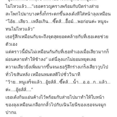
ไม่ไหวแล้ว…..”เธอครวญครางพร้อมกับบิดร่างส่าย
สะโพกไปมาบางครั้งก็กระดกขึ้นลงเด้งหีใส่หน้าลุงเหมือน
“โอ้ย…เสียว…เหลือเกิน….ซี๊ดส์….อื้อม์….พอก่อนค่ะ หนูจะ
ทนไม่ไหวแล้ว”
เธอรู้สึกเหมือนกับจะถึงจุดสุดยอดคล้ายกับที่เธอเคยช่วย
ตัวเอง
แต่คราวนี้มันไม่เหมือนกันกับที่เธอทำเองเมื่อเสียวมากก็
ผ่อนคลายทำให้ช้าลง” แต่นี่ลุงแกไม่ยอมหยุดเลย
ความเสียวยิ่งเพิ่มมากขึ้นจนเธอรู้สึกร่างเกร็งเสียววูบไป
ทั่วไขสันหลัง เหมือนหมดสติไปชั่ววินาที
“ว้าย…หนูเสร็จแล้ว…อู้ยส์ส์…ซี๊ดส์…..น้ำ….อ..อ…ก…แล้ว…
ค่ะ…..อู้ยส์ส์…..”
เธอเด้งก้นแอ่นค้างไว้พร้อมกับส่ายไปมาทำให้ใบหน้า
ของลุงเหมือนเกลือกกลั้วไปกับเนินโยนีของเธอจนจมูก
ปากแ