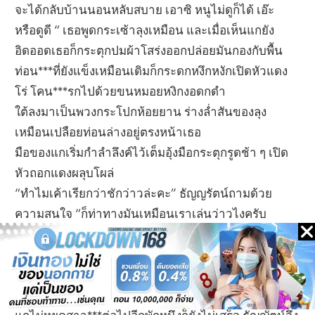
จะได้กลับบ้านนอนหลับสบาย เอาซิ หนูไม่ดูก็ได้ เอ๊ะ
หรือดูดี “ เธอพูดกระเซ้าลุงเหมือน และเมื่อเห็นแกยัง
อิดออดเธอก็กระตุกปมผ้าโสร่งออกปล่อยมันกองกับพื้น
ท่อน***ที่ยังแข็งเหมือนเดิมก็กระดกหงึกหงักเปิดหัวแดง
โร่ โคน***รกไปด้วยขนหมอยหงิกงอดกดำ
ใต้ลงมาเป็นพวงกระโปกห้อยยาน ร่างล่ำสันของลุง
เหมือนเปลือยท่อนล่างอยู่ตรงหน้าเธอ
มือของแกเริ่มกำลำลึงค์ไว้เต็มอุ้งมือกระตุกรูดช้า ๆ เปิด
หัวถอกแดงผลุบโผล่
“ทำไมเค้าเรียกว่าชักว่าวล่ะคะ” ธัญญรัตน์ถามด้วย
ความสนใจ “ก็ท่าทางมันเหมือนเราเล่นว่าวไงครับ
ตอนกระตุกสายป่านน่ะต้องใช้ข้อมือแบบนี้เลย” พูดพลาง
แกก็กระตุกข้อมือสาวลำลึงค์ต่อไป “นานไหมคะ”
“ก็คงนานและนะ แต่ถ้ามันมีสิ่งเร้าใจให้เห็นหรือผิดไม้ผิด
มือให้มันตื่นเต้ามันก็จะเร็ว”