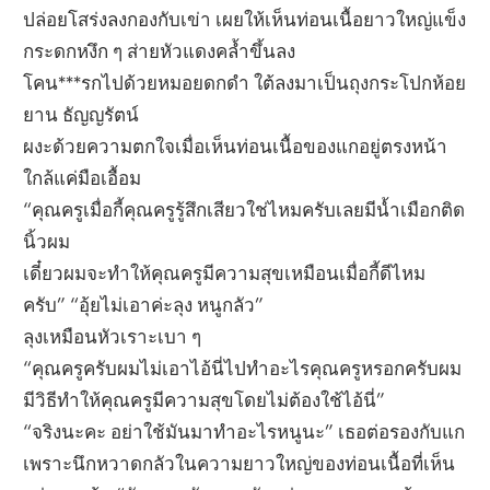
ปล่อยโสร่งลงกองกับเข่า เผยให้เห็นท่อนเนื้อยาวใหญ่แข็ง
กระดกหงึก ๆ ส่ายหัวแดงคล้ำขึ้นลง
โคน***รกไปด้วยหมอยดกดำ ใต้ลงมาเป็นถุงกระโปกห้อย
ยาน ธัญญรัตน์
ผงะด้วยความตกใจเมื่อเห็นท่อนเนื้อของแกอยู่ตรงหน้า
ใกล้แค่มือเอื้อม
“คุณครูเมื่อกี้คุณครูรู้สึกเสียวใช่ไหมครับเลยมีน้ำเมือกติด
นิ้วผม
เดี๋ยวผมจะทำให้คุณครูมีความสุขเหมือนเมื่อกี้ดีไหม
ครับ” “อุ้ยไม่เอาค่ะลุง หนูกลัว”
ลุงเหมือนหัวเราะเบา ๆ
“คุณครูครับผมไม่เอาไอ้นี่ไปทำอะไรคุณครูหรอกครับผม
มีวิธีทำให้คุณครูมีความสุขโดยไม่ต้องใช้ไอ้นี่”
“จริงนะคะ อย่าใช้มันมาทำอะไรหนูนะ” เธอต่อรองกับแก
เพราะนึกหวาดกลัวในความยาวใหญ่ของท่อนเนื้อที่เห็น