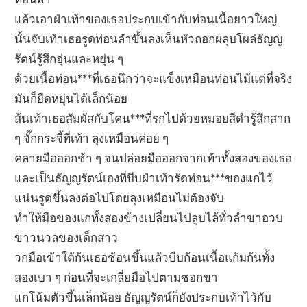
แล้วเอาฝ่าเท้าของเธอประกบเข้ากับท่อนเนื้อยาวใหญ่
นั้นจับเท้าเธอรูดท่อนลำขึ้นลงเห็นหัวถอกผลุบโผล่ธัญญ
รัตน์รู้สึกอุ่นและหยุ่น ๆ
ด้วยเนื้อท่อน***ที่เธอนึกว่าจะแข็งเหมือนท่อนไม้แต่ที่จริง
มันก็ยืดหยุ่นได้เล็กน้อย
ส้นเท้าเธอสัมผัสกับโคน***ที่รกไปด้วยหมอยสีดำรู้สึกสาก
ๆ จั๊กกระจี้ที่เท้า ลุงเหมือนค่อย ๆ
คลายมือออกช้า ๆ จนปล่อยมือออกจากเท้าทั้งสองของเธอ
และเป็นธัญญรัตน์เองที่บีบฝ่าเท้ารัดท่อน***ของแกไว้
แน่นรูดขึ้นลงต่อไปโดยลุงเหมือนไม่ต้องจับ
ทำให้มือของแกทั้งสองข้างเปลี่ยนไปลูบไล้ทั่วลำขาอวบ
ขาวนวลของเด็กสาว
วกมือเข้าใต้ก้นเธอช้อนขึ้นแล้วบีบก้อนเนื้อแก้มก้นทั้ง
สองเบา ๆ ก่อนที่จะเกลี่ยมือไปตามซอกขา
แกโน้มตัวขึ้นเล็กน้อย ธัญญรัตน์ก็ยังประกบเท้าไว้กับ