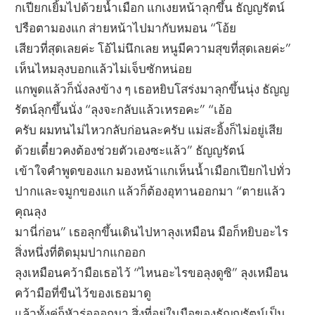
กเปียกเยิ้มไปด้วยน้ำเมือก แกเงยหน้าลุกขึ้น ธัญญรัตน์
ปรือตามองแก ส่ายหน้าไปมากับหมอน “โอ้ย
เสียวที่สุดเลยค่ะ โอ้ไม่นึกเลย หนูมีความสุขที่สุดเลยค่ะ”
เห็นไหมลุงบอกแล้วไม่เจ็บซักหน่อย
แกพูดแล้วก็นั่งลงข้าง ๆ เธอหยิบโสร่งมาลุกขึ้นนุ่ง ธัญญ
รัตน์ลุกขึ้นนั่ง “ลุงจะกลับแล้วเหรอคะ” “เอ้อ
ครับ ผมทนไม่ไหวกลับก่อนละครับ แม่สะอิ้งก็ไม่อยู่เสีย
ด้วยเดี๋ยวคงต้องช่วยตัวเองซะแล้ว” ธัญญรัตน์
เข้าใจคำพูดของแก มองหน้าแกเห็นน้ำเมือกเปียกไปทั่ว
ปากและจมูกของแก แล้วก็ต้องอุทานออกมา “ตายแล้ว
คุณลุง
มานี่ก่อน” เธอลุกขึ้นเดินไปหาลุงเหมือน มือก็หยิบอะไร
สิ่งหนึ่งที่ติดมุมปากแกออก
ลุงเหมือนคว้ามือเธอไว้ “ไหนอะไรขอลุงดูซิ” ลุงเหมือน
คว้ามือที่ขืนไว้ของเธอมาดู
แล้วทั้งคู่ก็หัวร่อออกมา สิ่งที่อยู่ในมือของธัญญรัตน์เป็น