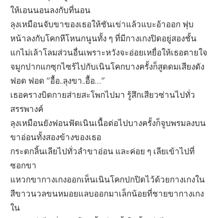
ให้เอนนอนลงกับที่นอน
ลุงเหมือนจับขาของเธอให้ชันเข่าแล้วแบะอ้าออก ฟุบ
หน้าลงกับโคกหีโหนกนูนทั้ง ๆ ที่มีกางเกงปิดอยู่สองชั้น
แกไม่เล้าโลมส่วนอื่นเพราะหวังจะอ่อยเหยื่อให้เธอตายใจ
จมูกปากแกซุกไซร้ไปกับเนินโคกบางครั้งก็สูดดมเสียงดัง
ฟอด ฟอด “อื้อ..ลุงขา..อื้อ…”
เธอครางบิดกายส่ายสะโพกไปมา รู้สึกเสียวซ่านไปทั่ว
สรรพางค์
ลุงเหมือนยังฟอนฟัดเนินเนื้อต่อไปบางครั้งก็จูบพรมลงบน
ขาอ่อนทั้งสองข้างของเธอ
กระดกลิ้นเลียไปทั่วลำขาอ่อน และค่อย ๆ เลียเข้าไปที่
ซอกขา
แหวกขากางเกงออกเห็นเนินโคกปกปิดไว้ด้วยกางเกงใน
สีขาวนวลขนหมอยแลบออกมาเล็กน้อยที่ชายขากางเกง
ใน