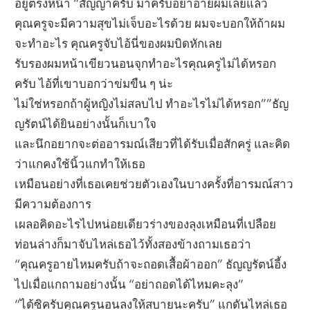
อยู่ตรงหน้า “สัญญาครับ มาครับอย่าอายผมเลยแล้ว
คุณครูจะมีความสุขไม่เจ็บอะไรด้วย ผมจะบอกให้ถ้าผม
จะทำอะไร คุณครูจับไอ้นี่ของผมบิดหักเลย
รับรองผมหน้าเขียวนอนจุกทำอะไรคุณครูไม่ได้หรอก
ครับ ไอ้ที่เขาบอกว่าข่มขืน ๆ น่ะ
ไม่ใช่หรอกถ้าผู้หญิงไม่สลบไป ทำอะไรไม่ได้หรอก””ธัญ
ญรัตน์ได้ยินอย่างนั้นก็เบาใจ
และนึกอยากจะต่ออารมณ์เสียวที่ได้รับเมื่อสักครู่ และคิด
ว่าแกคงใช้นิ้วแกทำให้เธอ
เหมือนอย่างที่เธอเคยช่วยตัวเองในบางครั้งที่อารมณ์สาว
มีความต้องการ
เผลอคิดอะไรไปหน่อยเดียวร่างของลุงเหมือนที่เปลือย
ท่อนล่างก็มาจับไหล่เธอไว้ทั้งสองข้างถามเธอว่า
“คุณครูอายไหมครับถ้าจะถอดเสื้อผ้าออก” ธัญญรัตน์อี้ง
ไปเมื่อแกถามอย่างนั้น “อย่าถอดได้ไหมคะลุง”
“ได้ซิครับคุณครูนอนลงให้สบายนะครับ” แกดันไหล่เธอ