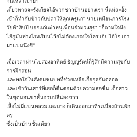
กินเหล้าเมายา
เดี๋ยวพาลจะรังเกียจไอ้พวกชาวบ้านอย่างเรา นี่แม่สะอิ้ง
เข้าก็ทำกับข้าวกับปลาให้คุณครูแก” นายเหมือนภารโรง
วัยห้าสิบปี บอกแก่เฒ่าหนูเพื่อนร่วมวงสุรา “ก็ตามใจมึง
ไอ้กูมันห่างโรงเรียนโว้ยไม่ต้องเกรงใจใคร เฮ้ย ไอ้โก เอา
มาแบนนึงซิ”
เมื่อเวลาผ่านไปสองอาทิตย์ ธัญญรัตน์ก็รู้สึกมีความสุขกับ
การฝึกสอน
และพอใจในสังคมชนบทที่ช่วยเหลือเกื้อกูลกันตลอด
และเช้าวันเสาร์ที่เธอก็ตื่นตอนด้วยความสดชื่น เด็กสาว
ในชุดนอนขาสั้นอวบปลีน่องขาว
เสื้อไม่มีแขนหลวมและบาง ก็เดินออกมาที่ระเบียงบ้านพัก
ครู
ซึ่งเป็นบ้านชั้นเดียว