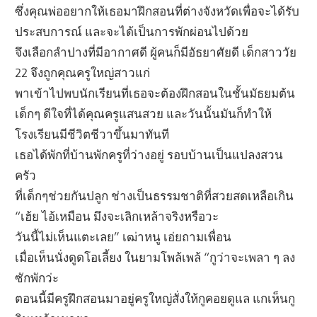
ซึ่งคุณพ่ออยากให้เธอมาฝึกสอนที่ต่างจังหวัดเพื่อจะได้รับ
ประสบการณ์ และจะได้เป็นการพักผ่อนไปด้วย
จึงเลือกลำปางที่มีอากาศดี ผู้คนก็มีอัธยาศัยดี เด็กสาววัย
22 จึงถูกคุณครูใหญ่สาวแก่
พาเข้าไปพบนักเรียนที่เธอจะต้องฝึกสอนในชั้นมัธยมต้น
เด็กๆ ดีใจที่ได้คุณครูแสนสวย และวันนั้นมันก็ทำให้
โรงเรียนมีชีวิตชีวาขึ้นมาทันที
เธอได้พักที่บ้านพักครูที่ว่างอยู่ รอบบ้านเป็นแปลงสวน
ครัว
ที่เด็กๆช่วยกันปลูก ช่างเป็นธรรมชาติที่สวยสดเหลือเกิน
“เฮ้ย ไอ้เหมือน มึงจะเลิกเหล้าจริงหรือวะ
วันนี้ไม่เห็นแตะเลย” เฒ่าหนู เอ่ยถามเพื่อน
เมื่อเห็นนั่งดูดโอเลี้ยง ในยามโพล้เพล้ “กูว่าจะเพลา ๆ ลง
ซักพักว่ะ
ตอนนี้มีครูฝึกสอนมาอยู่ครูใหญ่สั่งให้กูคอยดูแล แกเห็นกู