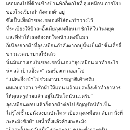
เธอมองไปที่ด้านข้างบ้านพักก็ตกใจที่ ลุงเหมือน ภารโรง
ของโรงเรียนกำลังตากผ้าอยู่
ซึ่งเป็นเสื้อผ้าของเธอเองที่ใส่ตะกร้าวางไว้
ที่ระเบียงให้ป้าสะอิ้งเมียลุงเหมือนมาซักให้ในวันหยุด
และที่ทำให้เธอต้องตกใจหน้าแดงขึ้นมา
ก็เนื่องจากผ้าที่ลุงเหมือนกำลังตากอยู่นั้นเป็นผ้าชิ้นเล็กสี่
ขาวนวลเบาบางใช้แล้ว
นั่นมันกางเกงในของเธอนั่นเอง “ลุงเหมือน มาทำอะไร
น่ะ แล้วป้าสอิ้งล่ะ” เธอร้องถามออกไป
“แม่สะอิ้งเข้าไปช่วยงานบวชญาติเค้าครับ
ผมเลยอาสามาซักผ้าให้แทน แล้วแม่สะอิ้งเค้าทำอาหาร
ให้คุณครูด้วยแล้ว อยู่ในปิ่นโตนั่นน่ะครับ”
ลุงเหมือนตอบ แล้วก็ตากผ้าต่อไป ธัญญรัตน์ทำเป็น
ไม่รู้ไม่ชี้ เธอนั่งลงบนบันใดระเบียง ลุงเหมือนกลับมานั่งที่
กะละมังซักผ้า เทน้ำทิ้งแล้วล้างกะละมัง
“ป้าสะอิ้งจะกลับเมื่อไรล่ะคะลุง” คงจะค่ำๆละครับ