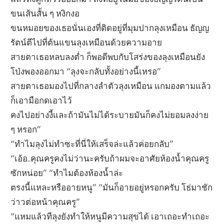
ขนเส้นสั้น ๆ หงิกงอ
ขนหมอยของเธอนั่นเองที่ติดอยู่ที่มุมปากลุงเหมือน ธัญญ
รัตน์ตีไปที่ต้นแขนลุงเหมือนด้วยความอาย
สายตาเธอหลบลงต่ำ ก็พอดีพบกับโสร่งของลุงเหมือนยัง
โป่งพองออกมา “ลุงจะกลับทั้งอย่างนี้เหรอ”
สายตาเธอมองไปที่กลางลำตัวลุงเหมือน แกมองตามแล้ว
ก็เอามือกดเอาไว้
คงไปอย่างงี้และถ้ามันไม่ได้ระบายมันก็คงไม่ยอมลงง่าย
ๆ หรอก”
“ทำไมลุงไม่ทำซะที่นี่ให้เสร็จล่ะแล้วค่อยกลับ”
“เอ้อ..คุณครูคงไม่ว่านะครับถ้าผมจะอาศัยห้องน้ำคุณครู
ซักหน่อย” “ทำไมต้องห้องน้ำล่ะ
ตรงนี้แหละหรืออายหนู” “มันก็อายอยู่หรอกครับ โธ่มาชัก
ว่าวต่อหน้าคุณครู”
“แหมแล้วทีลุงยังทำให้หนูมีความสุขได้ เอาเถอะทำเถอะ