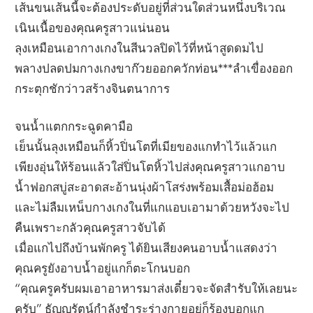
เส้นขนเส้นนี้จะต้องประดับอยู่ที่ส่วนใดส่วนหนึ่งบริเวณ
เนินเนื้อของคุณครูสาวแน่นอน
ลุงเหมือนเอากางเกงในสีนวลปิดไว้ที่หน้าสูดดมไป
พลางปลดปมกางเกงขาก๊วยออกควักท่อน***ลำเขื่องออก
กระตุกชักว่าวสร้างจินตนาการ
จนน้ำแตกกระฉูดคามือ
เย็นนั้นลุงเหมือนก็หิ้วปิ่นโตที่เมียของแกทำไว้แล้วแก
เพียงอุ่นให้ร้อนแล้วใส่ปิ่นโตหิ้วไปส่งคุณครูสาวแกอาบ
น้ำฟอกสบู่สะอาดสะอ้านนุ่งผ้าโสร่งพร้อมเสื้อม่อฮ้อม
และไม่ลืมเหน็บกางเกงในที่แกแอบเอามาด้วยหวังจะไป
คืนเพราะกลัวคุณครูสาวจับได้
เมื่อแกไปถึงบ้านพักครู ได้ยินเสียงคนอาบน้ำแสดงว่า
คุณครูยังอาบน้ำอยู่แกก็ตะโกนบอก
“คุณครูครับผมเอาอาหารมาส่งเดี๋ยวจะจัดสำรับให้เลยนะ
ครับ” ธัญญรัตน์กำลังชำระร่างกายอยู่ก็ร้องบอกแก