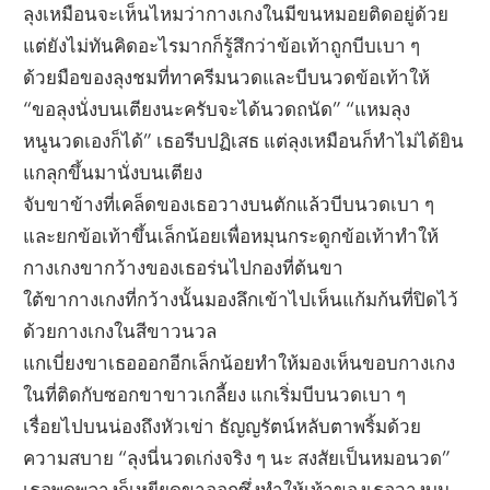
ลุงเหมือนจะเห็นไหมว่ากางเกงในมีขนหมอยติดอยู่ด้วย
แต่ยังไม่ทันคิดอะไรมากก็รู้สึกว่าข้อเท้าถูกบีบเบา ๆ
ด้วยมือของลุงชมที่ทาครีมนวดและบีบนวดข้อเท้าให้
“ขอลุงนั่งบนเตียงนะครับจะได้นวดถนัด” “แหมลุง
หนูนวดเองก็ได้” เธอรีบปฏิเสธ แต่ลุงเหมือนก็ทำไม่ได้ยิน
แกลุกขึ้นมานั่งบนเตียง
จับขาข้างที่เคล็ดของเธอวางบนตักแล้วบีบนวดเบา ๆ
และยกข้อเท้าขึ้นเล็กน้อยเพื่อหมุนกระดูกข้อเท้าทำให้
กางเกงขากว้างของเธอร่นไปกองที่ต้นขา
ใต้ขากางเกงที่กว้างนั้นมองลึกเข้าไปเห็นแก้มก้นที่ปิดไว้
ด้วยกางเกงในสีขาวนวล
แกเบี่ยงขาเธอออกอีกเล็กน้อยทำให้มองเห็นขอบกางเกง
ในที่ติดกับซอกขาขาวเกลี้ยง แกเริ่มบีบนวดเบา ๆ
เรื่อยไปบนน่องถึงหัวเข่า ธัญญรัตน์หลับตาพริ้มด้วย
ความสบาย “ลุงนี่นวดเก่งจริง ๆ นะ สงสัยเป็นหมอนวด”
เธอพูดพลางก็เหยียดขาออกซึ่งทำให้เท้าของเธอวางบน