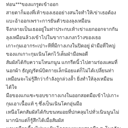
ท่อน***ของแกรูดเข้าออก
สายตาก็มองที่เท้าของเธออย่างสนใจทำให้เข่าเธอต้อง
แบะอ้าออกเพราะการยันตัวของลุงเหมือน
จึงกลายเป็นเธออยู่ในท่าประกบเท้าเข่าแยกออกจากกัน
ลุงเหมือนล้วงเข้าไปในขากางเกงกว้างของเธอ
เกาะกุมเอากระเปาะหีที่มีกางเกงในปิดอยู่ ฝ่ามือที่ใหญ่
ของแกเกาะกุมเนินโคกไว้เต็มฝ่ามือพอดี
สัมผัสได้กับความโหนกนูน แกกรีดนิ้วไปตามร่องแคมที่
นอกผ้า ธัญญรัตน์บิดกายเล็กน้อยแต่ก็ไม่ได้เปลี่ยนท่า
เหมือนจะไม่รู้สึกว่ากำลังถูกล่วงล้ำ ยิ่งทำให้ลุงเหมือน
ได้ใจ
มือของแกแซะขอบขากางเกงในออกสอดมือเข้าไปเกาะ
กุมเอาเนื้อแท้ ๆ ซึ่งเป็นเนินโคกอุ่นมือ
เหนือโคกสัมผัสได้กับขนหมอยที่ปกคลุมไปทั่วเนินนูนไม่
มากนักแต่ก็รู้สึกได้เมื่อสัมผัส