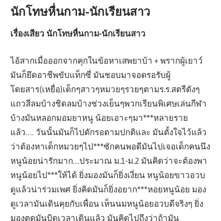
นักโทษหื่นกาม-นักเรียนสาว
เรื่องเสียว นักโทษหื่นกาม-นักเรียนสาว
ไอ้สากเมื่อออกจากคุกในข้อหาเสพยาบ้า + พรากผู้เยาว์
มันก็ยึดอาชีพขับแท็กซี่ มันชอบมาจอดรอรับผู้
โดยสาร(เหยื่อ)เด็กๆสาวๆหมวยๆรวยๆตามร.ร.สตรีดังๆ
แถวสีลมบ้างชิดลมบ้างช่วงเย็นๆพวกเรียนพิเศษเล่นกีฬา
บ้างมันหลอกมอมยาหนู น้อยเอาะๆมา***หลายราย
แล้ว…. วันนั้นมันก็ไปดักรอตามปกติและ มันตั้งใจไว้แล้ว
ว่าต้องหาเด็กหมวยๆไป***ซักคนพอดีมันไปเจอเด็กคนนึง
หนูน้อยน่ารักมาก…ประมาณ ม.1-ม.2 มันคิดว่าจะต้องพา
หนูน้อยไป***ให้ได้ ยิ่งมองมันก็ยิ่งเงี่ยน หนูน้อยขาวอวบ
ดูแล้วน่าร่วมเพศ ยิ่งคิดมันก็ยิ่งอยาก***หอยหนูน้อย มอง
ดูเวลามันเดินคุยกับเพื่อน เห็นนมหนูน้อยอวบดีจริงๆ ยิ่ง
มองตูดมันบิดเวลาเดินแล้ว มันคิดไปถึงว่าถ้ามัน