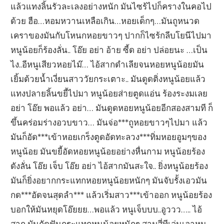
แล้วแทงลิ้นรัวละเลงอย่างหนัก มันไซร้ไปก็ครางในคอไป
ด้วย ฮือ…หอมหวานเหลือเกิน…หอยเด็กๆ…มันถูหนวด
เคราของมันกับโหนกหอยขาวๆ ปากก็ไซร้กลีบโยนีไปมา
หนูน้อยก็ร้องลั่น.. โอ๊ย อย่า อ้าย ซี้ด อย่า ปล่อยนะ …เป็น
ไง..อีหนูเสียวหอยไม๊… ไอ้สากดำเลียจนหอยหนูน้อยมัน
เยิ้มด้วยน้ำเงี่ยนสาววัยกระเตาะ.. มันดูดติ่งหนูน้อยแล้ว
แทงปลายลิ้นขยี้ไปมา หนูน้อยส่ายตูดแอ่น ร้องระงมเลย
อย่า โอ๊ย พอแล้ว อย่า… มันดูดหอยหนูน้อยอีกสองสามที ก็
ขึ้นคร่อมร่างอวบขาว… มันจ่อ***ถูหอยขาวๆไปมา แล้ว
มันก็อัด***เข้าหอยเกร็งตูดอัดทะลวง***ทิ่มหอยอูมๆของ
หนูน้อย มันขยี้อัดหอยหนูน้อยอย่างหื่นกาม หนูน้อยร้อง
ดังลั่น โอ๊ย เจ็บ โอ๊ย อย่า ไอ้สากมันสะใจ.. ยิ่งหนูน้อยร้อง
มันก็ยิ่งอยากกระแทกหอยหนูน้อยหนักๆ มันจับรั้งเอวมัน
กด***อัดจนสุดลำ*** แล้วเริ่มสาว***เข้าออก หนูน้อยร้อง
บอกให้มันหยุดโอ๊ยยย…พอแล้ว หนูเจ็บบบ..อูววว….. ไอ้
สาก มันกัดฟันกระแทกหนูน้อยหนักๆ สามสี่ทีเล่นเอาหนู