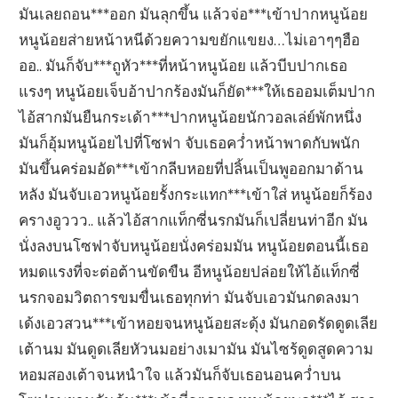
มันเลยถอน***ออก มันลุกขึ้น แล้วจ่อ***เข้าปากหนูน้อย
หนูน้อยส่ายหน้าหนีด้วยความขยักแขยง…ไม่เอาๆๆฮือ
ออ.. มันก็จับ***ถูหัว***ที่หน้าหนูน้อย แล้วบีบปากเธอ
แรงๆ หนูน้อยเจ็บอ้าปากร้องมันก็ยัด***ให้เธออมเต็มปาก
ไอ้สากมันยืนกระเด้า***ปากหนูน้อยนักวอลเล่ย์พักหนึ่ง
มันก็อุ้มหนูน้อยไปที่โซฟา จับเธอคว่ำหน้าพาดกับพนัก
มันขึ้นคร่อมอัด***เข้ากลีบหอยที่ปลิ้นเป็นพูออกมาด้าน
หลัง มันจับเอวหนูน้อยรั้งกระแทก***เข้าใส่ หนูน้อยก็ร้อง
ครางอูววว.. แล้วไอ้สากแท็กซี่นรกมันก็เปลี่ยนท่าอีก มัน
นั่งลงบนโซฟาจับหนูน้อยนั่งคร่อมมัน หนูน้อยตอนนี้เธอ
หมดแรงที่จะต่อต้านขัดขืน อีหนูน้อยปล่อยให้ไอ้แท็กซี่
นรกจอมวิตถารขมขื่นเธอทุกท่า มันจับเอวมันกดลงมา
เด้งเอวสวน***เข้าหอยจนหนูน้อยสะดุ้ง มันกอดรัดดูดเลีย
เต้านม มันดูดเลียหัวนมอย่างเมามัน มันไซร้ดูดสูดความ
หอมสองเต้าจนหนำใจ แล้วมันก็จับเธอนอนคว่ำบน