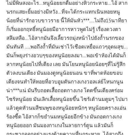
ไม่มีพิษสงอะไร…หนูน้อยยกดื่มอย่างหิวกระหาย…ไอ้ สาก
นรกแสยะยิ้มอย่างมีหวัง…ที่จะได้กระแทกเนินหอยหนู
น้อยที่น่ารักอวบขาวราย นี้ให้มันหัว***….ไม่ถึง15นาทียา
ก็เริ่มออกฤทธิ์หนูน้อยมีอาการหาวพูดไม่รู้ เรื่องดวงตา
สลึมสลือ…ไอ้สากมันจึงเลี้ยวรถมุ่งหน้าไปยังถ้ำนรกของ
มันทันที …..พอถึงถ้ำที่มันเช่าไว้เชือดเหยื่อแถวๆอุดมสุข…
มันก็พยุงร่างอวบๆของหนูน้อยลงมา…พอเข้าห้องได้มันก็
ลากหนูน้อยไปที่เตียง เลย มันโยนหนูน้อยน้อยๆที่ไม่รู้สึก
ตัวลงบนเตียง มันมองดูหนูน้อยนอน ขาที่พาดห้อยขอบ
เตียงจนทำให้หอยที่อวบอูมดันกางเกงวอลเล่ย์โหนกนูน
น่า***แน่ มันรีบถอดเสื้อถอดกางเกง โดดขึ้นเตียงคร่อม
ไซร้หนูน้อย มันเลิกเสื้อหนูน้อยขึ้น ไซร้เต้านมตูมๆ ไปมา
แล้วดูดหัวนมสีชมพูของหนูน้อยหนักๆ หนูน้อยครางแอ่น
ร้องซี้ด ไอ้สากก็ขยำนมหนูน้อยอีกข้าง มันถอดกางเกง
หนูน้อยออก มันมองกาเกงในลายการ์ตูน แล้วมันก็
กระชากออกอย่างแรงด้วยความหื่นกระหาย.. ไอ้สากถึง