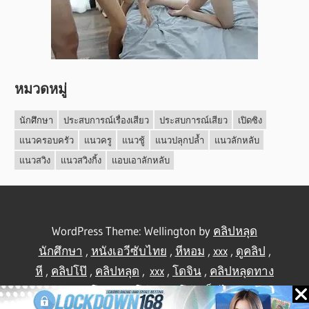
หมวดหมู่
นักศึกษา
ประสบการณ์เรื่องเสียว
ประสบการณ์เสียว
เปิดซิง
แนวครอบครัว
แนวครู
แนวชู้
แนวปลุกปล้ำ
แนวลักหลับ
แนวสวิง
แนวสวิงกิ้ง
แอบเอาลักหลับ
WordPress Theme: Wellington by
คลิปหลุด
นักศึกษา
,
หนังเอวีซับไทย
,
หีหอม
,
xxx
,
ดูคลิป
,
หี
,
คลิปโป๊
,
คลิปหลุด
,
xxx
,
โดจิน
,
คลิปหลุดทาง
บ้าน
,
คลิปโป้
,
คลิปโป๊
,
คลิปโป๊
,
เย็ดไทย
,
คลิป