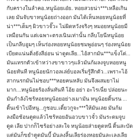
กับครางในลำคอ..หนูน้อยเอ๋ย.. หอยสวยน่า***เหลือเกิน
เลย มันจับขาหนูน้อยถ่างออก มันได้เห็นหอยหนูน้อยที่
น่า***เต็มๆ ผิวขาวจั๊วะ ไม่ผิดหวังจริงๆ หมอยหนูน้อยมี
เหมือนกัน แต่เฉพาะตรงเนินเท่านั้น กลีบโยนีหนูน้อย
เป็นกลีบอูมๆ เห็นร่องหอยหนูน้อยชมพูอ่อนๆ ร่องหนูน้อย
เบียดแน่นติ่งยังสีอ่อน น่าดูดเลีย…ไอ้สากมัน***แข็งโด่…
มันแทรกตัวเข้าหว่างขาขาวๆแล้วมันก้มลงจูบหอยหนู
น้อยทันที หนูน้อยนักวอลเล่ย์บอลเริ่มรู้สึกตัว…เพราะไอ้
สากนรกมันไม่ชอบ***หอยคนหลับ มันจึงผสมยาไม่
มาก….หนูน้อยร้องลั่นทันที โอ้ย อย่า อะไรเนี่ย ปล่อยนะ
มันกำลังไซร้หอยหนูน้อยอย่างเมามัน หนูน้อยดิ้นรน …
ดิ้นเข้าไปอีหนู…กูชอบ..เดี๋ยวกูจะ***ให้มันเลย มันก้ม
ลงมือช้อนตูดแล้วไซร้หอยอันอวบขาวจั๋ว มันระดมจูบ
ดูด เลีย ปากก็ไซร้อย่างสะใจ หนูน้อยส่ายตูดหนี ดิ้นสะบัด
แต่มันก็ขยำตูดมันบี้ มันลงลิ้นเลียร่องหอยมันละเลงเลีย