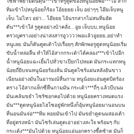
โซฟาพยามดันดุ้น***เข้าที่รูตูดของหนูน้อยพอ***ไอ้ สาก
ทิ่มเข้าไปหนูน้อยก็ร้อง โอ้ยยยย เจ็บ อย่าๆๆ โอ๊ยเจ็บหนู
เจ็บ. ไม่ไหว อย่า… โอ๊ยยย ไอ้นรกสากไม่สนทิ่มอัด
ดัน***เข้าใส่ รูตูดอย่างบ้าคลั่ง… อูย เจ็บบบ..หนูน้อย
ครวญครางอย่างน่าสงสารอูววววพอแล้วอูยยย..อย่าทำ
หนูเลย. มันก็ดันตูดเด้าไปเรื่อยๆ สักพักพอรูตูดหนูน้อยเริ่ม
ขับน้ำหล่อลื่น ทำให้ไอ้สากกระเด้าได้คล่อง***เข้าไปอีก
น้ำหนูน้อยแฉะเยิ้มไปทั่วขาเปียกไปหมด มันกระแทกหนู
น้อยถี่ยิบจนหนูน้อยร้องลั่น มันดูดไซร้แผ่นหลังอันขาว
เนียนอย่างมันในอารมณ์หื่นกาม หนูน้อยแอ่นตูดบิดร้อง
คราง ไอ้สากแท็กซี่หื่นกามมัน กระเด้า***ถี่ๆ แล้วบีบนม
มันเคล้นขยำ ไซร้ซอกคอไปด้วย หนูน้อยครางหมดแรง
มัน***ตูดหนูน้อยไฮโซอยู่พักหนึ่งก็อุ้มหนูน้อยมานอนบน
ที่นอนมันจ่อ***ทิ่ม หอยมันเข้าไป มันขยำดูดนมสองเต้า
ที่อยู่ตรงหน้า มันไซร้เล่นดูดเอาอย่างสะใจ พร้อมๆ กับ
กระเด้ง***มันไปด้วย หนูน้อยแอ่นอกครางซี้ดซ้าด มันก็