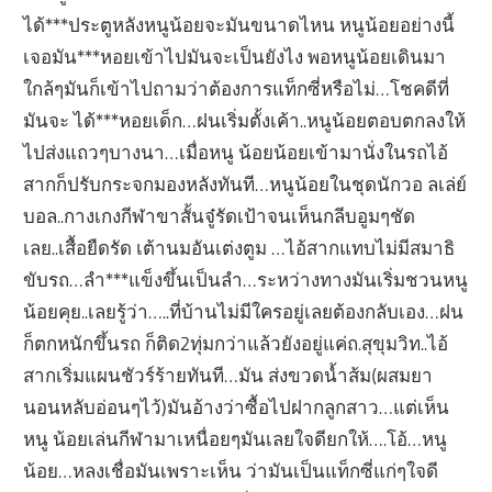
ได้***ประตูหลังหนูน้อยจะมันขนาดไหน หนูน้อยอย่างนี้
เจอมัน***หอยเข้าไปมันจะเป็นยังไง พอหนูน้อยเดินมา
ใกล้ๆมันก็เข้าไปถามว่าต้องการแท็กซี่หรือไม่…โชคดีที่
มันจะ ได้***หอยเด็ก…ฝนเริ่มตั้งเค้า..หนูน้อยตอบตกลงให้
ไปส่งแถวๆบางนา…เมื่อหนู น้อยน้อยเข้ามานั่งในรถไอ้
สากก็ปรับกระจกมองหลังทันที…หนูน้อยในชุดนักวอ ลเล่ย์
บอล..กางเกงกีฬาขาสั้นจู๋รัดเป้าจนเห็นกลีบอูมๆชัด
เลย..เสื้อยืดรัด เต้านมอันเต่งตูม …ไอ้สากแทบไม่มีสมาธิ
ขับรถ…ลำ***แข็งขึ้นเป็นลำ…ระหว่างทางมันเริ่มชวนหนู
น้อยคุย..เลยรู้ว่า…..ที่บ้านไม่มีใครอยู่เลยต้องกลับเอง…ฝน
ก็ตกหนักขึ้นรถ ก็ติด2ทุ่มกว่าแล้วยังอยู่แค่ถ.สุขุมวิท..ไอ้
สากเริ่มแผนชัวร์ร้ายทันที…มัน ส่งขวดน้ำส้ม(ผสมยา
นอนหลับอ่อนๆไว้)มันอ้างว่าซื้อไปฝากลูกสาว…แต่เห็น
หนู น้อยเล่นกีฬามาเหนื่อยๆมันเลยใจดียกให้….โอ้…หนู
น้อย…หลงเชื่อมันเพราะเห็น ว่ามันเป็นแท็กซี่แก่ๆใจดี