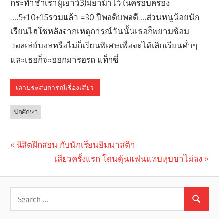
กระทำชำเราผู้เยาว์3)มียาม้าไว้ในครอบครอง
….5+10+15รวมแล้ว =30 ปีพอดิบพอดี….ส่วนหนูน้อยนัก
เรียนไฮโซหลังจากเหตุการณ์วันนั้นเธอก็พยามซ้อม
วอลเล่ย์บอลหรือไม่ก็เรียนพิเศษเพื่อจะได้เลิกเรียนค่ำๆ
และเธอก็จะออกมารอรถ แท็กซี่
เล่าประสบการณ์เรื่องเสียว
นักศึกษา
Previous
นิสิตฝึกสอน กับนักเรียนยิมนาสติก
Post
Post:
Next
เสียวครั้งแรก โดนดุ้นแฟนแทบหุบขาไม่ลง
navigation
Post: