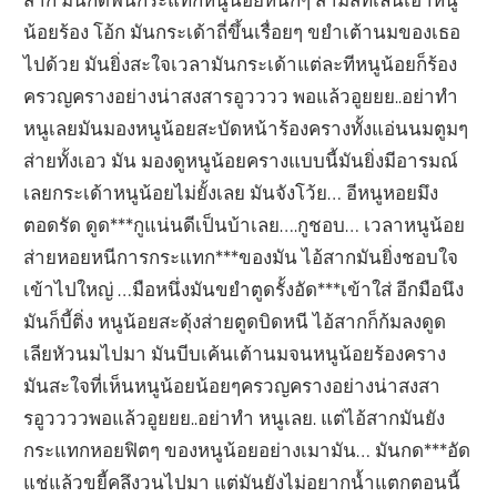
น้อยร้อง โอ้ก มันกระเด้าถี่ขึ้นเรื่อยๆ ขยำเต้านมของเธอ
ไปด้วย มันยิ่งสะใจเวลามันกระเด้าแต่ละทีหนูน้อยก็ร้อง
ครวญครางอย่างน่าสงสารอูวววว พอแล้วอูยยย..อย่าทำ
หนูเลยมันมองหนูน้อยสะบัดหน้าร้องครางทั้งแอ่นนมตูมๆ
ส่ายทั้งเอว มัน มองดูหนูน้อยครางแบบนี้มันยิ่งมีอารมณ์
เลยกระเด้าหนูน้อยไม่ยั้งเลย มันจังโว้ย… อีหนูหอยมึง
ตอดรัด ดูด***กูแน่นดีเป็นบ้าเลย….กูชอบ… เวลาหนูน้อย
ส่ายหอยหนีการกระแทก***ของมัน ไอ้สากมันยิ่งชอบใจ
เข้าไปใหญ่ …มือหนึ่งมันขยำตูดรั้งอัด***เข้าใส่ อีกมือนึง
มันก็บี้ติ่ง หนูน้อยสะดุ้งส่ายตูดบิดหนี ไอ้สากก็ก้มลงดูด
เลียหัวนมไปมา มันบีบเค้นเต้านมจนหนูน้อยร้องคราง
มันสะใจที่เห็นหนูน้อยน้อยๆครวญครางอย่างน่าสงสา
รอูววววพอแล้วอูยยย..อย่าทำ หนูเลย. แต่ไอ้สากมันยัง
กระแทกหอยฟิตๆ ของหนูน้อยอย่างเมามัน… มันกด***อัด
แช่แล้วขยี้คลึงวนไปมา แต่มันยังไม่อยากน้ำแตกตอนนี้