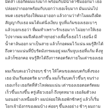
มิดลำ เธอกัดผมแรงมาก พร้อมกับมีน้ำตาซึมออกมา เธอ
ปล่อยปากออกพร้อมกับบอกว่าเธอเจ็บมาก มันแน่นไป
หมด เธอขอร้องให้ผมเอาออก แล้วถามว่าทำไมผมถึงผิด
สัญญากับเธอ ผมได้แต่นิ่งเงียบ จูบที่แก้มของเธอเบาๆ
แล้วบอกเธอว่า ที่ผมทำเพราะรักเธอมาก ไม่อยากให้เธอ
ไปจากผม ผมจึงต้องทำทุกอย่างเพื่อรั้งเธอไว้ เธอนิ่ง มี
น้ำตาล้นออก มาเป็นสาย แล้วก็กอดผมไว้แน่น ผมรู้สึกได้
ถึงความแน่นที่บีบรัดมังกรผมอยู่ ผมเริ่มจูบเธอที่แก้ม ติ่งหู
แล้วก็ซอกคอ จนรู้สึกได้ถึงการตอดรัดภายในเต่าของเธอ
ผมเริ่มบดเอวไปรอบๆ ช้าๆ ให้โคนของผมบดกับติ่งของ
เธอ มันเริ่มตอดรัด มากขึ้น ผมก็เริ่มบดเร็วขึ้นๆ จนร่าง
เธอเกร็ง เธอกัดที่หัวไหล่ผมแน่น เต่าของเธอตอดรัดผม
เร็วขึ้นแรงขึ้น ครู่เดียวเธอก็ ถึงจุดหมาย เธอล้มตัวลง
นอนอย่างเหนื่อยล้า ผมปล่อยให้เธอพักซักครู่ แล้วก็เริ่ม
โยกเจ้ามังกรของผมบ้าง ค่อยๆ ขึ้นลงอย่าง ช้าๆ ผมถาม