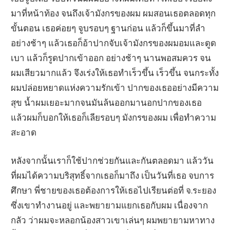
มาที่หน้าท้อง จนถึงเจ้ามังกรของผม ผมสอนเธอตลอดทุก
ขั้นตอน เธอค่อยๆ จูบรอบๆ ฐานก่อน แล้วก็ขึ้นมาที่ลำ
อย่างช้าๆ แล้วเธอก็อ้าปากจับเจ้ามังกรของผมอมและดูด
เบา แล้วก็รูดปากเข้าออก อย่างช้าๆ นานพอสมควร จน
ผมเสียวมากแล้ว จึงเร่งให้เธอทำเร็วขึ้น เร็วขึ้น จนกระทั้ง
ผมปล่อยหยาดแห่งความรักเข้า ปากของเธออย่างมีความ
สุข น้ำผมเยอะมากจนมันล้นออกมานอกปากของเธอ
แล้วผมก็บอกให้เธอก็เลียรอบๆ มังกรของผม เพื่อทำความ
สะอาด
หลังจากนั้นเราก็ใช้ปากช่วยกันและกันตลอดมา แล้ววัน
ที่ผมได้ความบริสุทธิ์จากเธอก็มาถึง เป็นวันที่เธอ จบการ
ศึกษา พี่ชายของเธอต้องการให้เธอไปเรียนต่อที่ จ.ระยอง
ซึ่งเขาทำงานอยู่ และพยายามแยกเธอกับผม เนื่องจาก
กลัว ว่าผมจะหลอกน้องสาวเขาเล่นๆ ผมพยายามหาทาง