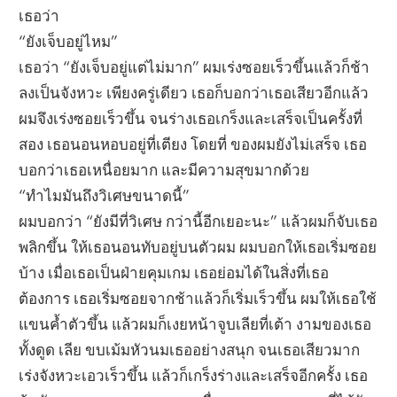
เธอว่า
“ยังเจ็บอยู่ไหม”
เธอว่า “ยังเจ็บอยู่แต่ไม่มาก” ผมเร่งซอยเร็วขึ้นแล้วก็ช้า
ลงเป็นจังหวะ เพียงครู่เดียว เธอก็บอกว่าเธอเสียวอีกแล้ว
ผมจึงเร่งซอยเร็วขึ้น จนร่างเธอเกร็งและเสร็จเป็นครั้งที่
สอง เธอนอนหอบอยู่ที่เตียง โดยที่ ของผมยังไม่เสร็จ เธอ
บอกว่าเธอเหนื่อยมาก และมีความสุขมากด้วย
“ทำไมมันถึงวิเศษขนาดนี้”
ผมบอกว่า “ยังมีที่วิเศษ กว่านี้อีกเยอะนะ” แล้วผมก็จับเธอ
พลิกขึ้น ให้เธอนอนทับอยู่บนตัวผม ผมบอกให้เธอเริ่มซอย
บ้าง เมื่อเธอเป็นฝ่ายคุมเกม เธอย่อมได้ในสิ่งที่เธอ
ต้องการ เธอเริ่มซอยจากช้าแล้วก็เริ่มเร็วขึ้น ผมให้เธอใช้
แขนค้ำตัวขึ้น แล้วผมก็เงยหน้าจูบเลียที่เต้า งามของเธอ
ทั้งดูด เลีย ขบเม้มหัวนมเธออย่างสนุก จนเธอเสียวมาก
เร่งจังหวะเอวเร็วขึ้น แล้วก็เกร็งร่างและเสร็จอีกครั้ง เธอ