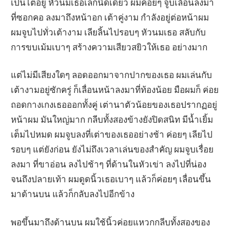
เป็นไตอยู่ หัวนมเธอเล็กนิดเดียว ผมค่อยๆ จูบเลื่อนลงมา
ที่ซอกคอ ลงมาถึงหน้าอก เต้าคู่งาม กำลังอยู่ต่อหน้าผม
ผมจูบไปทั่วเต้างาม เลียลิ้นไปรอบๆ หัวนมเธอ สลับกับ
การขบเม้มเบาๆ สร้างความเสียวสยิวให้เธอ อย่างมาก
แต่ไม่มีเสียงใดๆ ลอดออกมาจากปากของเธอ ผมเล่นกับ
เต้างามอยู่ซักครู่ ก็เลื่อนหน้าลงมาที่ท้องน้อย มือผมก็ ค่อย
ถอดกางเกงเธอออกทั้งคู่ เต่านาตัวน้อยของเธอปรากฏอยู่
หน้าผม มันใหญ่มาก กลีบทั้งสองข้างยังปิดสนิท มีน้ำเยิ้ม
เต็มไปหมด ผมจูบลงที่เต่าของเธออย่างช้า ค่อยๆ เลียไป
รอบๆ แต่ยังก่อน ยังไม่ถึงเวลาเล่นของสำคัญ ผมจูบเรื่อย
ลงมา ที่ขาอ่อน ลงไปช้าๆ ที่ด้านในหัวเข่า ลงไปที่น่อง
จนถึงปลายเท้า ผมดูดนิ้วเธอเบาๆ แล้วก็ค่อยๆ เลื่อนขึ้น
มาด้านบน แล้วก็กลับลงไปอีกข้าง
พอขึ้นมาถึงด้านบน ผมใช้นิ้วค่อยแหวกกลีบทั้งสองของ