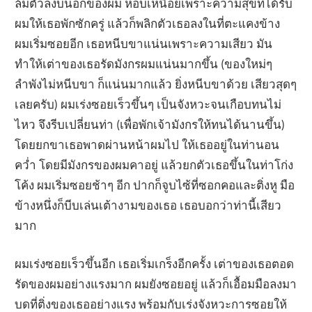
ล้มตัวลงบนอกของผม หอบเหนื่อยเพราะความสุขที่ได้รับ
ผมให้เธอพักซักครู่ แล้วก็พลิกตัวเธอลงในที่ตะแคงข้าง
ผมเริ่มซอยอีก เธอหนีบขาแน่นเพราะความเสียว มัน
ทำให้เต่าของเธอรัดมังกรผมแน่นมากขึ้น (ของใหม่ๆ
ลำพังไม่หนีบขา ก็แน่นมากแล้ว ยิ่งหนีบขาด้วย เสียวสุดๆ
เลยครับ) ผมเร่งซอยเร็วขึ้นๆ เป็นจังหวะจนเกือบทนไม่
ไหว จึงรีบเปลี่ยนท่า (เพื่อพักเจ้ามังกรให้ทนได้นานขึ้น)
โดยยกขาเธอพาดผ่านหน้าผมไป ให้เธออยู่ในท่านอน
คว่ำ โดยมีมังกรของผมคาอยู่ แล้วยกตัวเธอขึ้นในท่าโก่ง
โค้ง ผมเริ่มซอยช้าๆ อีก ปากก็จูบไซ้ที่ซอกคอและติ่งหู มือ
ข้างหนึ่งก็บีบเล่นเต้างามของเธอ เธอบอกว่าท่านี้เสียว
มาก
ผมเร่งซอยเร็วขึ้นอีก เธอเริ่มเกร็งอีกครั้ง เต่าของเธอตอด
รัดของผมอย่างแรงมาก ผมยังซอยอยู่ แล้วก็เอื้อมมือลงมา
บดที่ติ่งของเธออย่างแรง พร้อมกับเร่งจังหวะการซอยให้