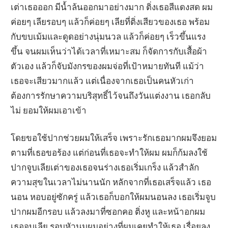
เต่าเธอออก มีน้ำล้นออกมาอย่างมาก ติ่งเธอสีแดงสด ผม
ค่อยๆ เลียรอบๆ แล้วก็ค่อยๆ เลียที่ติ่งเสียวของเธอ พร้อม
กับขบเม้มและดูดอย่างนุ่มนวล แล้วก็ค่อยๆ เร็วขึ้นแรง
ขึ้น จนผมเห็นว่าได้เวลาที่เหมาะสม ก็จัดการกับเสื้อผ้า
ตัวเอง แล้วก็จับมังกรของผมจ่อที่เป้าหมายทันที แม้ว่า
เธอจะเสียวมากแล้ว แต่เนื่องจากเธอเป็นคนหัวเก่า
ต้องการรักษาความบริสุทธิ์ไว้จนถึงวันแต่งงาน เธอกลับ
ไม่ ยอมให้ผมเอาเข้า
โดยขอใช้ปากช่วยผมให้เสร็จ เพราะรักเธอมากผมจึงยอม
ตามที่เธอขอร้อง แต่ก่อนที่เธอจะทำให้ผม ผมก็ก้มลงใช้
ปากจูบเลียเต่าของเธอจนร่างเธอเริ่มเกร็ง แล้วสำลัก
ความสุขในเวลาไม่นานนัก หลักจากที่เธอเสร็จแล้ว เธอ
นอน หอบอยู่ซักครู่ แล้วเธอก็บอกให้ผมนอนลง เธอเริ่มจูบ
ปากผมอีกรอบ แล้วลงมาที่ซอกคอ ติ่งหู และหน้าอกผม
เธอจูบเลีย รอบหัวนมผมอย่างที่ผมเคยทำให้เธอ เรื่อยลง