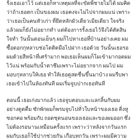
รั้งเธอเอาไว้ แต่เธอก็หาเหตุผลที่จะขัดพี่ชายไม่ได้ ผมคิด
ว่าถ้าเธอตก เป็นของผม เธอคงจะไม่ไปจากผมแน่ เพราะ
ว่าเธอเป็นคนหัวเก่า ที่ยึดหลักผัวเดียวเมียเดียว ใจจริง
แล้วผมก็ยังไม่อยากทำ แต่ต้องการรั้งเธอไว้จึงได้ตัดสิน
ใจทำ วันนั้นตอนเย็นๆ ผมก็ไปหาเธอที่บ้านอย่างเคย ผม
ซื้อดอกกุหลาบช่อโตติดมือไปฝาก เธอด้วย วันนั้นเธอรอ
ผมด้วยสีหน้าที่เศร้ามาก พอเธอเห็นผมก็โผเข้ามากอดผม
ไว้แน่ พร้อมกับน้ำตาซึมเพราะไม่อยากจาก ผมไป ผม
มอบกุหลาบให้เธอ ทำให้เธอดูสดชื่นขึ้นมาบ้าง ผมรีบพา
เธอเข้าไปในห้องทันที ผมเริ่มจูบปากเธอทันที
ตอนนี้ เธอเก่งมากแล้ว เธอจูบตอบและแลกลิ้นกับผม
อย่างดูดดื่ม ซักพักผมก็พรมจูบไปทั่วใบหน้าของเธอ ติ่งหู
ซอกคอ พร้อมกับ ถอดชุดนอนของเธอและของผมออก ซึ่ง
ไม่ต้องรอนานเหมือนครั้งแรก เพราะว่าหลังจากวันแรก
ผมกับเธอก็ใช้ปากช่วยกัน เกือบทุกวัน เพราะผมมีความ