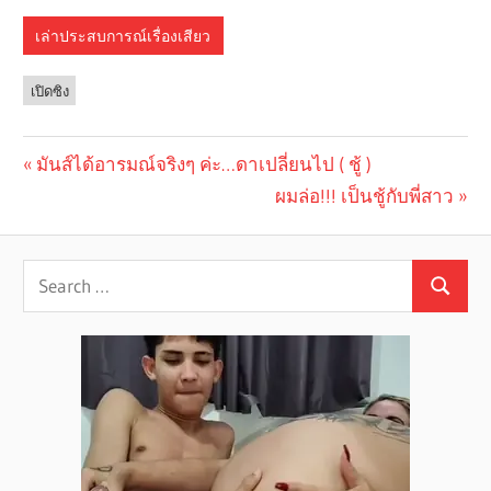
เล่าประสบการณ์เรื่องเสียว
เปิดซิง
Previous
มันส์ได้อารมณ์จริงๆ ค่ะ…ดาเปลี่ยนไป ( ชู้ )
Post
Post:
Next
ผมล่อ!!! เป็นชู้กับพี่สาว
navigation
Post: