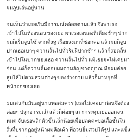
ผมลูบเล่นอยู่นาน
จนเห็นว่าเธอเริ่มมีอารมณ์คล้อยตามแล้ว จึงพาเธอ
เข้าไปในห้องนอนของเธอ พาเธอเอนลงที่เตียงช้าๆ ปาก
ผมก็เริ่มจูบไซ้ จากติ่งหู เรื่อยลงมาที่ซอกคอ แล้วผมก็จูบ
ปากเธอเบาๆ ควานลิ้นไปทั่วริมฝีปากช้าๆ แล้วก็สอดลิ้น
เข้าไปในปากของเธอ ควานลิ้นไปทั่ว แม้เธอจะไม่เคยมา
ก่อน แต่ก็ควานลิ้นตอบผมตามสัญชาตญาณ มือผมค่อย
ลูบไล้ไปตามส่วนต่างๆ ของร่างกาย แล้วก็มาหยุดที่
หน้าอกของเธอ
ผมเล่นกับมันอยู่นานพอสมควร (เธอไม่เคยมาก่อนจึงต้อง
ค่อยๆ ปลุกอารมณ์) แล้วก็ค่อยๆ แกะกระดุมเธอออกจน
หมด จับเธอพลิกตัวขึ้นเล็กน้อยเพื่อปลดตะขอเสื้อชั้นใน
สิ่งที่ปรากฏอยู่หน้าผมคือเต้า ที่อวบอิ่มสวยได้รูป และแข็ง