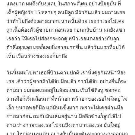
แดงมาก ผมถึงกับงงเลย ในสภาพสังคมอย่างปัจจุบัน ที่
เด็กผู้หญิงวัย 15 หลายๆ คนมีลูก มีผัวกันแล้ว ผมถามเธอ
ว่าทำไมถึงต้องอายมากขนาดนั้นด้วย เธอว่าเธอไม่เคย
ถูกเนื้อต้องตัวผู้ชายมาก่อนเลย ก่อนกลับบ้าน ผมยังแซว
เธอว่า ให้เธอไปส่องกระจกดู หน้าเธอแดงอย่างกับลูก
ตำลึงสุกเลย เธอก็เลยยิ่งอายมากขึ้น แล้ววันแรกที่ผมได้
เห็น เรือนร่างของเธอก็มาถึง
วันนั้นผมไปหาเธอที่บ้านตามปกติ เรานั่งคุยกันหน้าห้อง
เธอ เค้าว่าผู้ชายถ้าได้จับมือแล้ว การได้จับ อย่างอื่นก็จะ
ตามมา ผมกอดเธออยู่ในอ้อมแขน เริ่มไซ้ติ่งหู ซอกคอ
ส่วนมือก็เริ่มเลื่อนมาที่หน้าอก หน้าอกของเธอไม่ใหญ่ ไม่
เล็ก ขนาดพอดีมือ แต่มันแข็งมาก เพราะไม่เคยผ่านมือ
ชายมาก่อน ผมจับมันเล่นอยู่นาน มืออีกข้างก็ลูบไล้ไป
ตาม ร่างกายของเธอ ไปจนถึงเต่านาของเธอ มันใหญ่
มาก ใหญ่จนนูนเด่น อย่างกับมันจะดันทะลุกางเกงออกมา