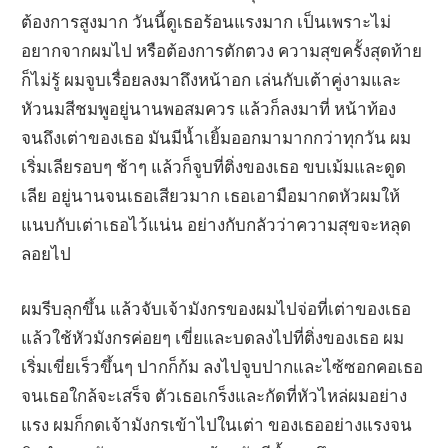
ต้องการสูงมาก วันนี้ดูเธอร้อนแรงมาก เป็นเพราะไม่
อยากจากผมไป หรือต้องการตักตวง ความสุขครั้งสุดท้าย
ก็ไม่รู้ ผมจูบเรื่อยลงมาถึงหน้าอก เล่นกับเต้าคู่งามและ
หัวนมสีชมพูอยู่นานพอสมควร แล้วก็ลงมาที่ หน้าท้อง
จนถึงเต่าของเธอ มันมีน้ำเยิ้มออกมามากกว่าทุกวัน ผม
เริ่มเลียรอบๆ ช้าๆ แล้วก็จูบที่ติ่งของเธอ ขบเม้มและดูด
เลีย อยู่นานจนเธอเสียวมาก เธอเอามือมากดหัวผมให้
แนบกับเต่าเธอไว้แน่น อย่างกับกลัวว่าความสุขจะหลุด
ลอยไป
ผมรีบลุกขึ้น แล้วจับเจ้ามังกรของผมไปจ่อที่เต่าของเธอ
แล้วใช้หัวมังกรค่อยๆ เขี่ยและบดลงไปที่ติ่งของเธอ ผม
เริ่มเขี่ยเร็วขึ้นๆ ปากก็ก้ม ลงไปจูบปากและไซ้ซอกคอเธอ
จนเธอใกล้จะเสร็จ ตัวเธอเกร็งและกัดที่หัวไหล่ผมอย่าง
แรง ผมก็กดเจ้ามังกรเข้าไปในเต่า ของเธออย่างแรงจน