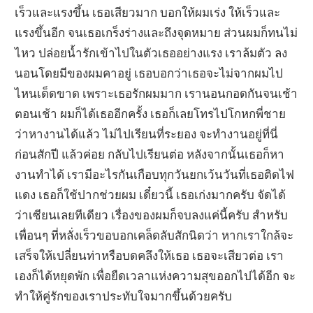
เร็วและแรงขึ้น เธอเสียวมาก บอกให้ผมเร่ง ให้เร็วและ
แรงขึ้นอีก จนเธอเกร็งร่างและถึงจุดหมาย ส่วนผมก็ทนไม่
ไหว ปล่อยน้ำรักเข้าไปในตัวเธออย่างแรง เราล้มตัว ลง
นอนโดยมีของผมคาอยู่ เธอบอกว่าเธอจะไม่จากผมไป
ไหนเด็ดขาด เพราะเธอรักผมมาก เรานอนกอดกันจนเช้า
ตอนเช้า ผมก็ได้เธออีกครั้ง เธอก็เลยโทรไปโกหกพี่ชาย
ว่าหางานได้แล้ว ไม่ไปเรียนที่ระยอง จะทำงานอยู่ที่นี่
ก่อนสักปี แล้วค่อย กลับไปเรียนต่อ หลังจากนั้นเธอก็หา
งานทำได้ เรามีอะไรกันเกือบทุกวันยกเว้นวันที่เธอติดไฟ
แดง เธอก็ใช้ปากช่วยผม เดี๋ยวนี้ เธอเก่งมากครับ จัดได้
ว่าเซียนเลยทีเดียว เรื่องของผมก็จบลงแค่นี้ครับ สำหรับ
เพื่อนๆ ที่หลั่งเร็วขอบอกเคล็ดลับสักนิดว่า หากเราใกล้จะ
เสร็จให้เปลี่ยนท่าหรือบดคลึงให้เธอ เธอจะเสียวต่อ เรา
เองก็ได้หยุดพัก เพื่อยืดเวลาแห่งความสุขออกไปได้อีก จะ
ทำให้คู่รักของเราประทับใจมากขึ้นด้วยครับ