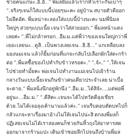
ช่วยคนแก่น่ะ..อิ..อิ…” พี่มลยิ้มแล้วเราก็หัวเราะกันเบาๆ
“..จริงๆเจนก็ใส่แบบนี้บ่อยๆนะคะ อยู่บ้าน สบายตัวดีออก
ไม่อึดอัด.. พี่มลน่าจะลองใส่แบบนี้บ้างนะคะ นมพี่นิมล
ใหญ่ๆ สวยๆแบบเนี้ย เจนว่าใส่สวยออก..” พี่มลหน้าแดง
เลยค่ะ “..พี่ไม่กล้าหรอก…อืม.ม..แต่พี่ว่าของเจนใหญ่กว่าพี่
เยอะเลยนะ…ดูสิ…เป็นพวงเลยเจน…ฮิ..ฮิ….” แกเหลือบลง
มองนมเจน แล้วก็ยิ้มก่อนที่แกจะกลับไปเลือกผักใส่ตะกร้า
ต่อ “..พี่มลซื้อของไปทำกับข้าวหรอคะ..” “..จ้ะ..” “..ให้เจน
ไปช่วยทำมั้ยคะ พ่อเจนไปทำงานแม่เจนไปเฝ้าร้าน
กลางวันแบบเนี้ยเจนกินข้าวคนเดียวประจำเลย น่าเบื่อ
จะตาย..” พี่มลนิ่งนึกอยู่พักนึง “..อืม..ม…ได้สิจ้ะ…..แต่พ่อพี่
อยู่นะ….อืม..ม..” “..ดีสิคะ..เจนจะได้ไปหวัดดีลุงเชียร
ด้วย..ไม่ได้เจอลุงเค้านานแล้วค่ะ..” เจนรีบตอบตัดบทไปก็
กลัวแกจะหาเรื่องมาอ้างไม่ให้เจนไปน่ะสิ ตกลงพี่มลก็
ปฏิเสธเจนไม่ได้เราสองคนก็ช่วยกันหิ้วถุงใส่อาหารสด
ออกมาจากร้านแปะ เดินเข้าซอยลึกไปจนถึงบ้านพี่มล