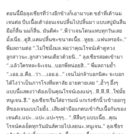
ตอนนี้มือลุงเชียรที่ว่างอีกข้างก็เอามาบด ขยำที่เต้านม
เจนต่อ บีบเนื้อเต้าอ่อนเจนปลิ้นไปปลิ้นมา แบบสบู่มันลื่น
มือก็ลื่น นมก็ลื่น.. มันดีค่ะ “..พี่ว่าเจนโดนแทบทุกวันเลย
มั้งเนี่ย…ดูสิ..แคมปลิ้นซะขนาดเนี้ย…หูยย…แฟนหรอจ้ะ..”
พี่มลถามต่อ “..ไม่ใช่มั้งมล..พ่อว่าคุณโรจน์เค้าดูหวง
ลูกสาวนะ..ลูกสาวคนเดียวด้วยนิ…” ลุงเชียรสอดเข้ามา
“..แล้วใครหละจ้ะเจน…บอกพี่หน่อยสิ…” พี่มลถามย้ำ
“..เออ..อ..คือ…ว่า…..เออ.อ…” เจนไม่กล้าบอกนิคะ จะบอก
ได้ไงว่าเป็นภารโรงที่มหาลัย อายตายเลย “..อ้ำๆ อึ้งๆ
แบบนี้แสดงว่าต้องเป็นคุณโรจน์เองแน่ๆ…หึ..หึ..หึ…ใช่มั้ย
หนูเจน..ฮึ..” ลุงเชียรเริ่มใส่อารมณ์ แกเร่งชักนิ้วเข้าออกรู
หีของเจนแบบไม่ยั้ง…เสียงฝ่ามือแกตบเข้ากับเนื้อก้นของ
เจนดัง..แปะ…แปะ..แปะๆๆๆ… “..หีลื่นๆ แบบเนี้ย…คุณ
โรจน์คงเย็ดทุกวันมันส์ควยไปเลยนะ..หนูเจน..” ลุงเชียร