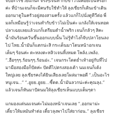
จับอะไรช่วยแกน่ะ จริงๆเจนทำกับข้าวไม่ค่อยเป็นหรอก
ค่ะ ที่บ้านเจนก็จะมีคนรับใช้ทำให้ ลุงเชียรก็เดินเข้าเดิน
ออกมาดูในครัวอยู่สองสามครั้ง แล้วแกก็ไปนั่งดูทีวีต่อ พี่
มลก็เหมือนรู้ว่าเจนทำกับข้าวไม่เป็นค่ะ แกล้งให้เจนทอด
ปลาเฉยเลยแล้วแกก็เตรียมตำน้ำพริก เจนก็กลัวๆ สิคะ
น้ำมันร้อนควันขึ้นออกแบบนั้น ไม่รู้ทำไงก็จับปลาโยนลง
ไป โหย..น้ำมันก็แตกน่ะสิ กระเด็นมาโดนหน้าอกเจน
เต็มๆ ร้อนค่ะ ตะหลงตะหลิวเจนทิ้งหมด โพล้ง..เพล้ง..
“..ฮือๆๆๆ..ร้อนๆๆ..ร้อนอ่ะ..” เจนกระโดดย่ำเท้าอยู่กับที่ไป
มามือสองมือก็ปัดค่ะ ปัดตีไปตรงสองเต้า นมเจนก็เด้ง
ใหญ่เลย ลุงเชียรคงได้ยินเสียงเลยโผล่มาพอดี “..เป็นอะไร
หนูเจน…” “..อูยย..อูยย….ซี้ดด..น้ำมันลวกน่ะค่ะคุณลุง..”
แล้วเจนก็หันมาปัดนมให้ลุงเชียรเห็นแบบเต็มๆตา
แกมองแต่นมเจนค่ะไม่มองหน้าเจนเลย “..ออกมาม่ะ
เดี๋ยวให้มลมันทำต่อ เดี๋ยวลุงพาไปใส่ยาก่อน..” ลุงเชียร