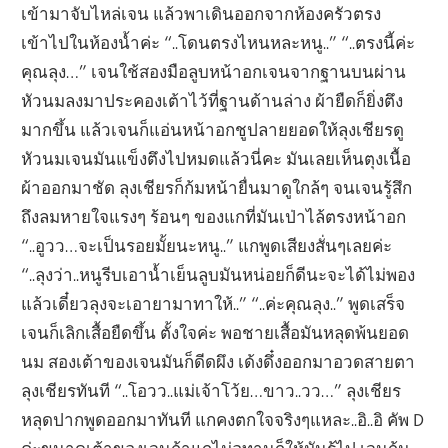
เข้ามาจับไหล่เจน แล้วพาเดินออกจากห้องครัวตรง
เข้าไปในห้องน้ำค่ะ “..โดนตรงไหนหละหนู..” “..ตรงนี้ค่ะ
คุณลุง…” เจนใช้สองมือลูบหน้าอกเจนจากฐานบนผ่าน
หัวนมลงมาประคองเต้าไว้ที่ฐานด้านล่าง ผ้ายืดก็ยิ่งตึง
มากขึ้น แล้วเจนก็แอ่นหน้าอกชูปลายยอดให้ลุงเชียรดู
หัวนมเจนมันแข็งตึงไปหมดแล้วนี่คะ มันเลยเห็นตุงเนื้อ
ผ้าออกมาชัด ลุงเชียรก็ก้มหน้ายื่นมาดูใกล้ๆ จนเจนรู้สึก
ถึงลมหายใจแรงๆ ร้อนๆ ของแกที่มันเป่าไล้ตรงหน้าอก
“..อูวว…จะเป็นรอยมั้ยนะหนู..” แกพูดเสียงสั่นๆเลยค่ะ
“..ลุงว่า..หนูรีบเอาน้ำเย็นลูบมันหน่อยก็ดีนะจะได้ไม่พอง
แล้วเดี๋ยวลุงจะเอายามาทาให้..” “..ค่ะคุณลุง..” พูดเสร็จ
เจนก็เลิกเสื้อยืดขึ้น ตั้งใจค่ะ พอชายเสื้อมันหลุดพ้นยอด
นม สองเต้าของเจนมันก็ดีดผึง เด้งดึ๋งออกมาอวดสายตา
ลุงเชียรทันที “..โอวว..แม่เจ้าโว้ย…ขาว..วว…” ลุงเชียร
หลุดปากพูดออกมาทันที แกคงตกใจจริงๆแหละ..อิ..อิ คัพ D