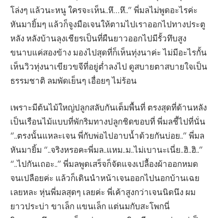
โล่งๆ แล้วนะหนู ใครจะเห็น..หึ…หึ..” พี่มลไม่พูดอะไรค่ะ
หันมายิ้มๆ แล้วก็จูงมือเจนให้ตามไปเราออกไปทางประตู
หลัง หลังบ้านลุงเชียรเป็นที่ผืนยาวออกไปมีรั้วทึบสูง
ขนาบแค่สองข้าง มองไปสุดที่ก็เห็นทุ่งนาค่ะ ไม่มีอะไรกั้น
เห็นวิวทุ่งนาเขียวขจีที่อยู่ต่ำลงไป ดูสบายตาสบายใจเป็น
ธรรมชาติ ลมพัดเย็นๆ เอื่อยๆ ไม่ร้อน
เพราะมีต้นไม้ใหญ่ปลูกสลับกันเต็มพื้นที่ ตรงสุดที่ด้านหลัง
เป็นเรือนไม้แบบที่พักริมทางปลูกชิดขอบที่ พี่มลชี้ไปที่นั่น
“..ตรงนั้นแหละเจน พี่กับพ่อไปอาบน้ำด้วยกันบ่อย..” พี่มล
หันมายิ้ม “..จริงหรอคะพี่มล..แหม..ม..ไม่เบานะเนี่ย..ฮิ..ฮิ..”
“..ไปกันเถอะ..” พี่มลพูดเสร็จก็จัดแจงเปลื้องผ้าออกหมด
จนเปลือยค่ะ แล้วก็เดินนำหน้าเจนออกไปนอกบ้านเฉย
เลยหละ หุ่นพี่มลสุดๆ เลยค่ะ พี่เค้าสูงกว่าเจนนิดนึง ผม
ยาวประบ่า ขาเล็ก แขนเล็ก แต่นมกับสะโพกนี่