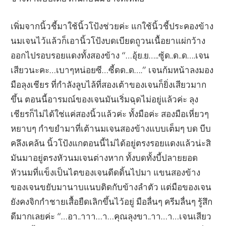
เพิ่มจากนิ้วชี้มาใช้นิ้วโป้งช่วยค่ะ แกใช้นิ้วชี้ประคองข้าง
นมเจนไว้แล้วก็เอานิ้วโป้งบดเบียดถูวนเนื้อยาแผ่กว้าง
ออกไปรอบรอยแดงทั้งสองข้าง “…อุ้ย.ย…..ซู้ด..ด..ด….เจน
เสียวนะคะ…เบาๆหน่อยซี…ซี้ดด..ด….” เจนก้มหน้าลงมอง
มือลุงเชียร ที่กำลังลูบไล้ที่สองเต้าของเจนก็ยิ่งเสียวมาก
ขึ้น ตอนนี้อารมณ์ของเจนมันเริ่มฉุดไม่อยู่แล้วค่ะ ลุง
เชียรก็ไม่ได้ใช่แค่สองนิ้วแล้วค่ะ ทั้งมือค่ะ สองมือเหี่ยวๆ
หยาบๆ กำขยำมาที่เต้านมเจนสองข้างแบบเต็มๆ บด บีบ
คลึงเคล้น นิ้วโป้งแกตอนนี้ไม่ได้อยู่ตรงรอยแดงแล้วน่ะสิ
มันมาอยู่ตรงหัวนมเจนต่างหาก ทั้งบดทั้งบี้ปลายยอด
หัวนมที่แข็งเป็นไตของเจนดีดดิ้นไปมา แขนสองข้าง
ของเจนขยับมานาบแนบติดกับข้างลำตัว แต่มือของเจน
ยังคงจิกกำชายเสื้อยืดเลิกขึ้นไว้อยู่ มือลื่นๆ ครีมลื่นๆ รู้สึก
ดีมากเลยค่ะ “…อา..าาา…า…คุณลุงขา..าา…า…เจนเสียว