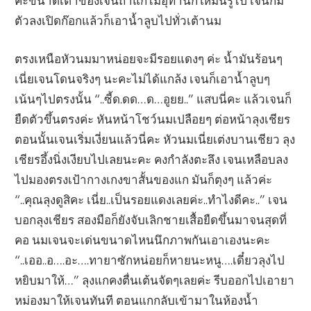
ค่ะขนาดเต้าของเจนถ้าแกไม่อุทานก็ให้มันรู้ไป เจนก้ม
ตัวลงเปิดก๊อกแล้วก็เอาน้ำลูบไปทั่วเต้านม
ตรงเหนือหัวนมมาหน่อยจะมีรอยแดงๆ ค่ะ น้ำมันร้อนๆ
เนี่ยเจนโดนจริงๆ นะคะไม่ได้แกล้ง เจนก็เอาน้ำลูบๆ
เน้นๆไปตรงนั้น “..ซี้ด.ดด…ด…อูยย..” แสบนี่คะ แล้วเจนก็
ยืดตัวขึ้นตรงค่ะ หันหน้าโชว์นมเปลือยๆ ต่อหน้าลุงเชียร
ตอนนั้นเจนเริ่มเงี่ยนแล้วนี่คะ หัวนมเนี่ยเต่งบานเชียว ลุง
เชียรอึ้งนิ่งเงียบไปเลยนะคะ คงกำลังตะลึง เจนเหลือบลง
ไปมองตรงเป้ากางเกงขาสั้นของแก มันก็ตุงๆ แล้วค่ะ
“..คุณลุงดูสิคะ เนี่ย..เป็นรอยแดงเลยค่ะ..ทำไงดีคะ..” เจน
บอกลุงเชียร สองมือก็ยังจับเลิกชายเสื้อยืดขึ้นมาจนสุดที่
คอ นมเจนจะเด่นขนาดไหนนึกภาพกันเอาเองนะคะ
“..เออ..อ….อะ….ทายาซักหน่อยก็หายนะหนู….เดี๋ยวลุงไป
หยิบมาให้…” ลุงแกคงตื่นเต้นจัดๆเลยค่ะ รีบออกไปเอายา
หม่องมาให้เจนทันที ตอนแกกลับเข้ามาในห้องน้ำ