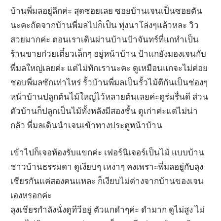
บ้านพี่มลอยู่ลึกค่ะ สุดซอยเลย ซอยบ้านเจนเป็นซอยตัน
นะคะถัดจากบ้านพี่มลไปก็เป็น ทุ่งนาโล่งๆแล้วหละ วิว
สวยมากค่ะ ตอนเราเดินผ่านบ้านป้าจันทร์ที่แกทำเป็น
ร้านขายก๋วยเตี๋ยวเล็กๆ อยู่หน้าบ้าน ป้าแกยังมองเจนกับ
พี่มลใหญ่เลยค่ะ แต่ไม่ทักเรานะคะ ดูเหมือนแกจะไม่ค่อย
ชอบพี่มลซักเท่าไหร่ รั้วบ้านพี่มลเป็นรั้วไม้ตีกันเป็นช่องๆ
หน้าบ้านปลูกต้นไม้ใหญ่ไว้หลายต้นเลยค่ะดูร่มรื่นดี ส่วน
ตัวบ้านก็ปลูกเป็นไม้ทั้งหลังมีสองชั้น ดูเก่าค่ะแต่ไม่น่า
กลัว พี่มลเดินนำเจนเข้าทางประตูหน้าบ้าน
เข้าไปก็เจอห้องรับแขกค่ะ เฟอร์นิเจอร์เป็นไม้ แบบบ้าน
ชาวบ้านธรรมดา ดูเงียบๆ เหงาๆ คงเพราะพี่มลอยู่กับลุง
เชียรกันแค่สองคนแหละ ก็เงียบไม่ต่างจากบ้านของเจน
เองหรอกค่ะ
ลุงเชียรกำลังนั่งดูทีวีอยู่ ตัวแกดำๆค่ะ ดำมาก ดูไม่สูง ไม่