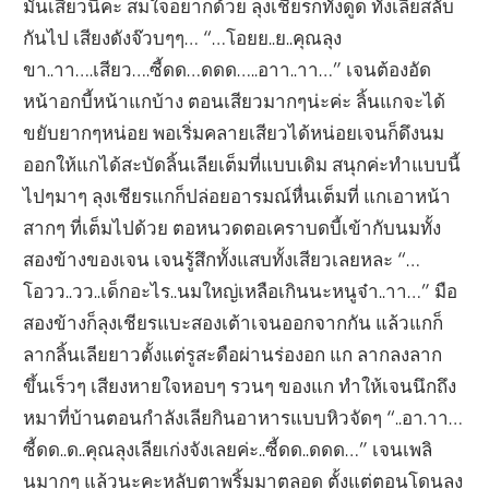
มันเสียวนี่คะ สมใจอยากด้วย ลุงเชียรก็ทั้งดูด ทั้งเลียสลับ
กันไป เสียงดังจ๊วบๆๆ… “…โอยย..ย..คุณลุง
ขา..าา….เสียว….ซี้ดด…ดดด…..อาา..าา…” เจนต้องอัด
หน้าอกบี้หน้าแกบ้าง ตอนเสียวมากๆน่ะค่ะ ลิ้นแกจะได้
ขยับยากๆหน่อย พอเริ่มคลายเสียวได้หน่อยเจนก็ดึงนม
ออกให้แกได้สะบัดลิ้นเลียเต็มที่แบบเดิม สนุกค่ะทำแบบนี้
ไปๆมาๆ ลุงเชียรแกก็ปล่อยอารมณ์หื่นเต็มที่ แกเอาหน้า
สากๆ ที่เต็มไปด้วย ตอหนวดตอเคราบดบี้เข้ากับนมทั้ง
สองข้างของเจน เจนรู้สึกทั้งแสบทั้งเสียวเลยหละ “…
โอวว..วว..เด็กอะไร..นมใหญ่เหลือเกินนะหนูจ๋า..าา…” มือ
สองข้างก็ลุงเชียรแบะสองเต้าเจนออกจากกัน แล้วแกก็
ลากลิ้นเลียยาวตั้งแต่รูสะดือผ่านร่องอก แก ลากลงลาก
ขึ้นเร็วๆ เสียงหายใจหอบๆ รวนๆ ของแก ทำให้เจนนึกถึง
หมาที่บ้านตอนกำลังเลียกินอาหารแบบหิวจัดๆ “..อา.าา…
ซี้ดด..ด..คุณลุงเลียเก่งจังเลยค่ะ..ซี้ดด..ดดด…” เจนเพลิ
นมากๆ แล้วนะคะหลับตาพริ้มมาตลอด ตั้งแต่ตอนโดนลุง