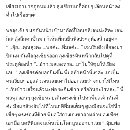
เชียรเอาปากดูดนมแล้ว ลุงเชียรแกก็ค่อยๆ เลื่อนหน้าลง
ต่ำไปเรื่อยๆค่ะ
พอลุงเชียร แกดันหน้าเข้ามาอัดที่โหนกหีเจนน่ะสิคะ เจน
ก็สะดุ้งลืมตาขึ้นมา ก็เห็นพี่มลยืนพิงประตูห้องน้ำอยู่ค่ะ
“…อุ้ย….คุณลุงคะ….พอค่ะ…พี่มลค่ะ…” เจนรีบดึงเสื้อลงมา
ปิดนม ดันมือลุงเชียรออก ลุงเชียรหันหน้ากลับไปดูที่
ประตูห้องน้ำ “…อ้าว..มลเองหรอ…มาไม่ให้ซุ่มให้เสียง
เลย..” ลุงเชียรค่อยลุกยืนขึ้น พี่มลทำหน้านิ่งๆค่ะ แกเป็น
คนเงียบๆ อยู่แล้วเจนเลยเดาไม่ออกเลยว่าจะมาไม้ไหน
“..กับข้าวเสร็จแล้วนะพ่อ จะกินข้าว หรือกินอะไรหละ..” พี่
มลพูดงอนๆ ลุงเชียรเลยเดินตรงเข้าไปหาพี่มลเค้าทันที
ค่ะ มือแกล้วงจับไปที่โหนกหีพี่มลเต็มๆ ดูเหมือนจะใช่นิ้ว
เขี่ยๆ ตรงร่องหีด้วย พี่มลใส่กางเกงขาสามส่วน ลุงเชียร
เอามือ บดหีพี่มลจนเห็นเป็นโคกนูนออกมาเลย “..อุ้ย..พ่อ