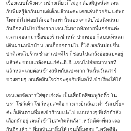
เรื่องแบบนี้ฟังความข้างเดียวก็ไม่ถูก ต้องพิสูจน์ค่ะ เจน
กับพี่มลรู้จักกันมาแต่เด็กแล้วนะคะ เคยเล่นด้วยกัน แต่พอ
โตมาก็ไม่ค่อยได้เจอกันเท่านั้นเอง จะกลับไปสนิทสนม
กันอีกคงไม่ใช่เรื่องยาก เจนเริ่มจากทักทายพี่แกก่อนค่ะ
เวลาเจอแกมาซื้อของร้านชำหน้าปากซอย ก็แบบเห็นแก
เดินผ่านหน้าบ้าน เจนก็ออกตามไป ก็ได้เจอกันบ่อยขึ้น
ปกติเจนไปร้านชำอาแปะทีไร ก็ชอบไปแกล้งอ่อยแปะอยู่
แล้วค่ะ ชอบแกล้งคนแก่ค่ะ..อิ..อิ…เจนไปอ่อยมาหายที
แล้วหละ เลยค่อนข้างสนิทกับแปะมาก วันนั้นวันเสาร์
ช่วงสายๆ เจนตัดสินใจว่าจะคุยกับพี่มลให้เข้าเรื่องให้ได้
เจนเลยจัดการใส่ชุดเก่งค่ะ เป็นเสื้อยืดสีชมพูรัดติ้ว โน
บรา โชว์เต้า โชว์หลุมสะดือ กางเกงยีนส์เอวต่ำ รัดเปรี้ยะ
ค่ะ ก็เดินตามพี่มลเข้าร้านแปะไป แบบห่างๆ พี่เค้ากำลัง
เลือกผักอยู่ เจนก็เข้าไปสะกิดที่หลัง “..หวัดดีค่ะพี่มล เจอ
กันอีกแล้ว..” พี่มลหันมายิ้มให้ เจนก็ยิ้มตอบ “..หวัดดีจ้ะ