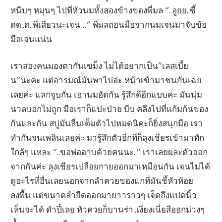
หนีบๆ หมุนๆ ไปที่หัวนมทั้งสองข้างของพี่มล “..อูยย..ซี้
ดด..ด..พี่เสียวนะเจน…” พี่มลถอนมือจากนมเจนมาจับข้อ
มือเจนแน่น
เราสองคนมองตากันเขม็ง ไม่ได้อยากเป็น”เลสเบี้ย
น”นะคะ แต่อารมณ์มันพาไปอ่ะ หน้าเข้ามาชนกันเฉย
เลยค่ะ แลกจูบกัน เอานมอัดกัน รู้สึกดีอีกแบบค่ะ มันนุ่ม
นวลบอกไม่ถูก มือเราก็แปะป่าย บีบ คลึงไปที่แก้มก้นของ
กันและกัน สบู่มันลื่นเต็มตัวไปหมดนิคะก็ยิ่งสนุกมือ เรา
ทำกันจนเพลินเลยค่ะ มารู้สึกตัวอีกทีก็ลุงเชียรเข้ามาทัก
ใกล้ๆ แหละ “..ขอพ่ออาบด้วยคนนะ..” เราเลยผละตัวออก
จากกันค่ะ ลุงเชียรเปลือยกายออกมาเหมือนกัน เจนไม่ได้
ดูอะไรที่อื่นเลยนอกจากลำควยของแกที่มันชี้หัวห้อย
ลงพื้น แต่ขนาดลำยืดออกมายาวราวๆ เจ็ดถึงแปดนิ้ว
เห็นจะได้ ดำปี๋เลย หัวควยก็บานร่า..เงี่ยงเนี่ยสีออกม่วงๆ