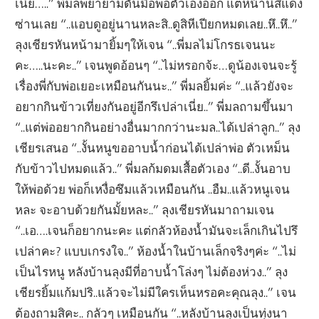
เนี่ย…..” พี่มลพยายามดันมือพ่อตัวเองออก แต่หน้านี่สิแดง
ซ่านเลย “..แอบดูอยู่นานหละสิ..ดูสิหีเปียกหมดเลย..หึ..หึ..”
ลุงเชียรหันหน้ามายิ้มๆให้เจน “..พี่มลไม่โกรธเจนนะ
คะ…..นะคะ..” เจนพูดอ้อนๆ “..ไม่หรอกจ้ะ…ดูน้องเจนจะรู้
เรื่องพี่กับพ่อเยอะเหมือนกันนะ..” พี่มลยิ้มค่ะ “..แล้วยังจะ
อยากกินข้าวเที่ยงกันอยู่อีกรึเปล่าเนี่ย..” พี่มลถามขึ้นมา
“..แต่พ่ออยากกินอย่างอื่นมากกว่านะมล..ได้เปล่าลูก..” ลุง
เชียรเสนอ “..งั้นหนูขออาบน้ำก่อนได้เปล่าพ่อ ตัวเหม็น
กับข้าวไปหมดแล้ว..” พี่มลก้มดมเสื้อตัวเอง “..ดี..งั้นอาบ
ให้พ่อด้วย พ่อก็เหงื่อซึมแล้วเหมือนกัน ..อืม..แล้วหนูเจน
หละ จะอาบด้วยกันมั้ยหละ..” ลุงเชียรหันมาถามเจน
“..เอ….เจนก็อยากนะคะ แต่กลัวห้องน้ำมันจะเล็กเกินไปรึ
เปล่าคะ? แบบเกรงใจ..” ห้องน้ำในบ้านเล็กจริงๆค่ะ “..ไม่
เป็นไรหนู หลังบ้านลุงมีที่อาบน้ำโล่งๆ ไม่ต้องห่วง..” ลุง
เชียรยิ้มแก้มปริ..แล้วจะไม่มีใครเห็นหรอคะคุณลุง..” เจน
ต้องถามสิคะ.. กลัวๆ เหมือนกัน “..หลังบ้านลุงเป็นทุ่งนา