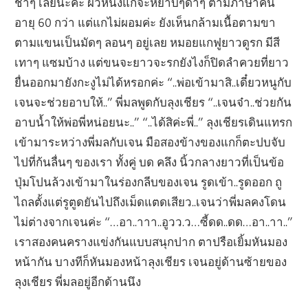
ช้ำๆ เลยนะคะ ผิวหนังแกจะหยาบๆดำๆ ตามภาษาคน
อายุ 60 กว่า แต่แกไม่ผอมค่ะ ยังเห็นกล้ามเนื้อตามขา
ตามแขนเป็นมัดๆ ลอนๆ อยู่เลย หมอยแกฟูยาวดูรก มีสี
เทาๆ แซมบ้าง แต่ขนจะยาวจะรกยังไงก็ปิดลำควยที่ยาว
ยื่นออกมายังกะงูไม่ได้หรอกค่ะ “..พ่อเข้ามาสิ..เดี๋ยวหนูกับ
เจนจะช่วยอาบให้..” พี่มลพูดกับลุงเชียร “..เจนจ๋า..ช่วยกัน
อาบน้ำให้พ่อพี่หน่อยนะ..” “..ได้สิค่ะพี่..” ลุงเชียรเดินแทรก
เข้ามาระหว่างพี่มลกับเจน มือสองข้างของแกก็ตะปบจับ
ไปที่ก้นลื่นๆ ของเรา ทั้งคู่ บด คลึง นิ้วกลางยาวที่เป็นข้อ
ปุ่มโปนล้วงเข้ามาในร่องกลีบของเจน รูดเข้า..รูดออก ถู
ไถลตั้งแต่รูตูดยันไปถึงเม็ดแตดเสียว..เจนว่าพี่มลคงโดน
ไม่ต่างจากเจนค่ะ “…อา..าาา..อูวว.ว…ซี้ดด..ดด…อา..าา..”
เราสองคนครางแข่งกันแบบสนุกปาก ตาปรือเยิ้มหันมอง
หน้ากัน บางทีก็หันมองหน้าลุงเชียร เจนอยู่ด้านซ้ายของ
ลุงเชียร พี่มลอยู่อีกด้านนึง