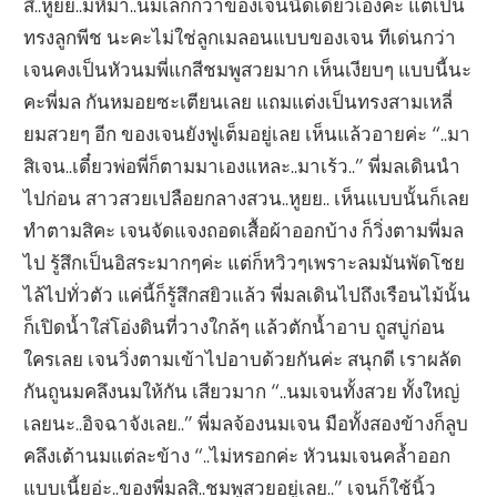
สิ..หูยย..มหึมา..นมเล็กกว่าของเจนนิดเดียวเองค่ะ แต่เป็น
ทรงลูกพีช นะคะไม่ใช่ลูกเมลอนแบบของเจน ทีเด่นกว่า
เจนคงเป็นหัวนมพี่แกสีชมพูสวยมาก เห็นเงียบๆ แบบนี้นะ
คะพี่มล กันหมอยซะเตียนเลย แถมแต่งเป็นทรงสามเหลี่
ยมสวยๆ อีก ของเจนยังฟูเต็มอยู่เลย เห็นแล้วอายค่ะ “..มา
สิเจน..เดี๋ยวพ่อพี่ก็ตามมาเองแหละ..มาเร้ว..” พี่มลเดินนำ
ไปก่อน สาวสวยเปลือยกลางสวน..หูยย.. เห็นแบบนั้นก็เลย
ทำตามสิคะ เจนจัดแจงถอดเสื้อผ้าออกบ้าง ก็วิ่งตามพี่มล
ไป รู้สึกเป็นอิสระมากๆค่ะ แต่ก็หวิวๆเพราะลมมันพัดโชย
ไล้ไปทั่วตัว แค่นี้ก็รู้สึกสยิวแล้ว พี่มลเดินไปถึงเรือนไม้นั้น
ก็เปิดน้ำใส่โอ่งดินที่วางใกล้ๆ แล้วตักน้ำอาบ ถูสบู่ก่อน
ใครเลย เจนวิ่งตามเข้าไปอาบด้วยกันค่ะ สนุกดี เราผลัด
กันถูนมคลึงนมให้กัน เสียวมาก “..นมเจนทั้งสวย ทั้งใหญ่
เลยนะ..อิจฉาจังเลย..” พี่มลจ้องนมเจน มือทั้งสองข้างก็ลูบ
คลึงเต้านมแต่ละข้าง “..ไม่หรอกค่ะ หัวนมเจนคล้ำออก
แบบเนี้ยอ่ะ..ของพี่มลสิ..ชมพูสวยอยู่เลย..” เจนก็ใช้นิ้ว