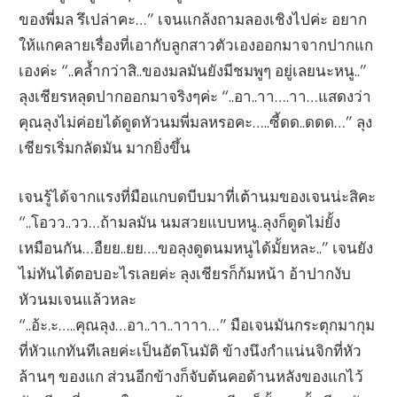
ของพี่มล รึเปล่าคะ…” เจนแกล้งถามลองเชิงไปค่ะ อยาก
ให้แกคลายเรื่องที่เอากับลูกสาวตัวเองออกมาจากปากแก
เองค่ะ “..คล้ำกว่าสิ..ของมลมันยังมีชมพูๆ อยู่เลยนะหนู..”
ลุงเชียรหลุดปากออกมาจริงๆค่ะ “..อา..าา….าา…แสดงว่า
คุณลุงไม่ค่อยได้ดูดหัวนมพี่มลหรอคะ…..ซี้ดด..ดดด…” ลุง
เชียรเริ่มกลัดมัน มากยิ่งขึ้น
เจนรู้ได้จากแรงที่มือแกบดบีบมาที่เต้านมของเจนน่ะสิคะ
“..โอวว..วว…ถ้ามลมัน นมสวยแบบหนู..ลุงก็ดูดไม่ยั้ง
เหมือนกัน…อืยย..ยย….ขอลุงดูดนมหนูได้มั้ยหละ..” เจนยัง
ไม่ทันได้ตอบอะไรเลยค่ะ ลุงเชียรก็ก้มหน้า อ้าปากงับ
หัวนมเจนแล้วหละ
“..อ้ะ.ะ…..คุณลุง…อา..าา..าาาา…” มือเจนมันกระตุกมากุม
ที่หัวแกทันทีเลยค่ะเป็นอัตโนมัติ ข้างนึงกำแน่นจิกที่หัว
ล้านๆ ของแก ส่วนอีกข้างก็จับต้นคอด้านหลังของแกไว้