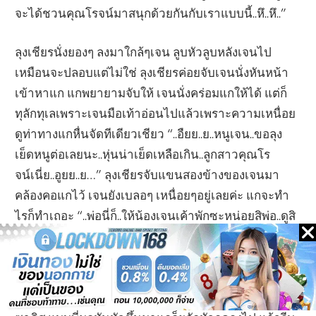
จะได้ชวนคุณโรจน์มาสนุกด้วยกันกับเราแบบนี้..หึ..หึ..”
ลุงเชียรนั่งยองๆ ลงมาใกล้ๆเจน ลูบหัวลูบหลังเจนไป
เหมือนจะปลอบแต่ไม่ใช่ ลุงเชียรค่อยจับเจนนั่งหันหน้า
เข้าหาแก แกพยายามจับให้ เจนนั่งคร่อมแกให้ได้ แต่ก็
ทุลักทุเลเพราะเจนมือเท้าอ่อนไปแล้วเพราะความเหนื่อย
ดูท่าทางแกหื่นจัดทีเดียวเชียว “..อืยย..ย..หนูเจน..ขอลุง
เย็ดหนูต่อเลยนะ..หุ่นน่าเย็ดเหลือเกิน..ลูกสาวคุณโร
จน์เนี่ย..อูยย..ย…” ลุงเชียรจับแขนสองข้างของเจนมา
คล้องคอแกไว้ เจนยังเบลอๆ เหนื่อยๆอยู่เลยค่ะ แกจะทำ
ไรก็ทำเถอะ “..พ่อนี่ก็..ให้น้องเจนเค้าพักซะหน่อยสิพ่อ..ดูสิ
ยังไม่มีแรงเลยเห็นมั้ย..” พี่มลพูดขัดขึ้นมา “..ปัดโธ่…
อีมล…มึงอยากโดนเย็ดหละสิ…..ได้..ๆๆ….กูจะเย็ดมึงโชว์
หนูเจนเดี๋ยวนี้แหละ…” ลุงเชียรดูฉุนๆ ขึ้นมาทันทีเลย แก
ลุกขึ้นยืนผลักหลังพี่มลให้ไปยืนโก้งโค้งมือยันโอ่งอย่าง