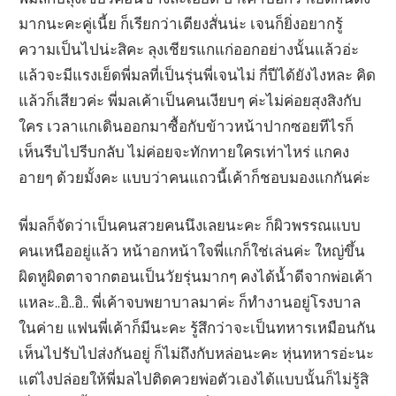
มากนะคะคู่เนี้ย ก็เรียกว่าเตียงสั่นน่ะ เจนก็ยิ่งอยากรู้
ความเป็นไปน่ะสิคะ ลุงเชียรแกแก่ออกอย่างนั้นแล้วอ่ะ
แล้วจะมีแรงเย็ดพี่มลที่เป็นรุ่นพี่เจนไม่ กี่ปีได้ยังไงหละ คิด
แล้วก็เสียวค่ะ พี่มลเค้าเป็นคนเงียบๆ ค่ะไม่ค่อยสุงสิงกับ
ใคร เวลาแกเดินออกมาซื้อกับข้าวหน้าปากซอยทีไรก็
เห็นรีบไปรีบกลับ ไม่ค่อยจะทักทายใครเท่าไหร่ แกคง
อายๆ ด้วยมั้งคะ แบบว่าคนแถวนี้เค้าก็ชอบมองแกกันค่ะ
พี่มลก็จัดว่าเป็นคนสวยคนนึงเลยนะคะ ก็ผิวพรรณแบบ
คนเหนืออยู่แล้ว หน้าอกหน้าใจพี่แกก็ใช่เล่นค่ะ ใหญ่ขึ้น
ผิดหูผิดตาจากตอนเป็นวัยรุ่นมากๆ คงได้น้ำดีจากพ่อเค้า
แหละ..อิ..อิ.. พี่เค้าจบพยาบาลมาค่ะ ก็ทำงานอยู่โรงบาล
ในค่าย แฟนพี่เค้าก็มีนะคะ รู้สึกว่าจะเป็นทหารเหมือนกัน
เห็นไปรับไปส่งกันอยู่ ก็ไม่ถึงกับหล่อนะคะ หุ่นทหารอ่ะนะ
แต่ไงปล่อยให้พี่มลไปติดควยพ่อตัวเองได้แบบนั้นก็ไม่รู้สิ