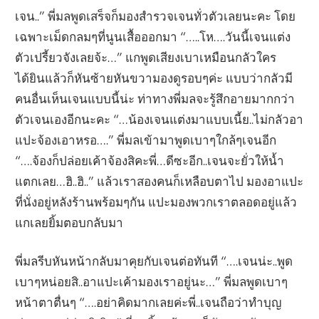
เจน..” พี่มลพูดเสร็จก็มองสำรวจเจนทั่วตัวเลยนะคะ โดย
เฉพาะเม็ดกลมๆที่นูนเสื้อออกมา “…..โห….วันนี้เจนแต่ง
ตัวเปรี้ยวจังเลยจ้ะ…” แกพูดเสียงเบาเหมือนกลัวใคร
ได้ยินแล้วก็หันซ้ายหันขวามองดูรอบๆค่ะ แบบว่ากลัวมี
คนอื่นเห็นเจนแบบนี้น่ะ ท่าทางพี่มลจะรู้สึกอายมากกว่า
ตัวเจนเองอีกนะคะ “…น้องเจนแต่งมาแบบเนี้ย..ไม่กลัวอา
แปะจ้องเอาหรอ….” พี่มลเข้ามาพูดเบาๆใกล้ๆเจนอีก
“….จ้องก็ปล่อยเค้าจ้องสิคะพี่…ดีซะอีก..เจนจะยั่วให้น้ำ
แตกเลย…ฮิ..ฮิ..” แล้วเราสองคนก็เหลือบตาไป มองอาแปะ
ที่นั่งอยู่หลังร้านพร้อมๆกัน แปะมองพวกเราตลอดอยู่แล้ว
แกเลยยิ้มตอบกลับมา
พี่มลรีบหันหน้ากลับมาคุยกับเจนต่อทันที “….เจนน่ะ..พูด
เบาๆหน่อยสิ..อาแปะเค้ามองเราอยู่นะ…” พี่มลพูดเบาๆ
หน้าตาตื่นๆ “….อย่าคิดมากเลยค่ะพี่..เจนถือว่าทำบุญ