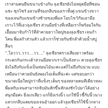
เราสามคนยืนขนาบข้างกัน ลุงเชียรยังไม่หยุดมือที่ซอน
แซะ ซุกไซร์ อลวนที่ร่องกลีบของเราทั้งคู่ แขนข้างขวา
ของเจนกับแขนข้างซ้ายของพี่มล โอบไขว้กันเอามือ
เกาะไว้ที่เอวลุงเชียร ส่วนมือข้างที่เหลือเราก็พร้อมใจกัน
เอื้อมมาจับกำไว้ที่ลำควยยาวใหญ่ของลุงเชียร เจนกำ
โคน พี่มลกำส่วนหัว แล้วเราก็ช่วยกันชักลำด้วยน้ำสบู่
ลื่นๆ
“..โอววว..ววว…..วว…..” ลุงเชียรครางเสียงยาวพร้อม
กระดกก้นกระเด้าสวนมือพวกเราเป็นจังหวะ ควยลุงเชียร
ยังไม่ถึงกับแข็งเป็นท่อนไม้นะคะแต่ก็ไม่ถึงกับน่วม แบบ
เหมือนว่าควยมันยังพองไม่เต็มที่น่ะค่ะ แต่ขอบอกว่า
ขนาดเนี่ยใหญ่กว่าที่แข็งๆ เต็มๆ ของหลายคนทีเดียวหละ
พี่มลกับเจนสามารถจับมันหักขึ้นหักลงชักไปมาได้อย่าง
สนุกมือค่ะ ยิ่งแกเสียว แกก็ยิ่งเร่งนิ้ว แกใช้นิ้วชี้กับนิ้วนาง
แหวกกลีบแคมของเจนอ้าออก แล้วลุงเชียรก็ใช้นิ้วกลาง