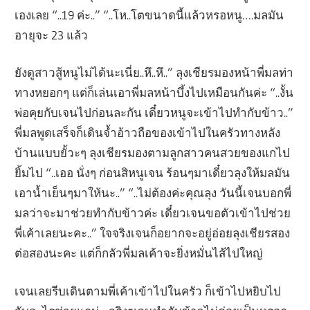
เองเลย “..19 ค่ะ..” “..โห..โตขนาดนี้แล้วหรอหนู….มลมัน
อายุจะ 23 แล้ว
ยังดูสาวสู้หนูไม่ได้นะเนี่ย..หึ..หึ..” ลุงเชียรมองหน้าพี่มลท่า
ทางหยอกๆ แต่ก็เล่นเอาพี่มลหน้าบึ้งไปเหมือนกันค่ะ “..งั้น
พ่อคุยกับเจนไปก่อนละกัน เดี๋ยวหนูจะเข้าไปทำกับข้าว..”
พี่มลพูดเสร็จก็เดินจ้ำอ้าวถือของเข้าไปในครัวทางหลัง
บ้านแบบยั้วะๆ ลุงเชียรมองตามลูกสาวคนสวยของแกไป
ยิ้มไป “..เออ นั่งๆ ก่อนสิหนูเจน ร้อนๆมาเดี๋ยวลุงให้มลมัน
เอาน้ำเย็นๆมาให้นะ..” “..ไม่ต้องค่ะคุณลุง วันนี้เจนบอกพี่
มลว่าจะมาช่วยทำกับข้าวค่ะ เดี๋ยวเจนขอตัวเข้าไปช่วย
พี่เค้าเลยนะคะ..” ใจจริงเจนก็อยากจะอยู่อ่อยลุงเชียรสอง
ต่อสองนะคะ แต่ก็กลัวพี่มลเค้าจะยิ่งหมั่นไส้ไปใหญ่
เจนเลยรีบเดินตามพี่เค้าเข้าไปในครัว ก็เข้าไปหยิบไป