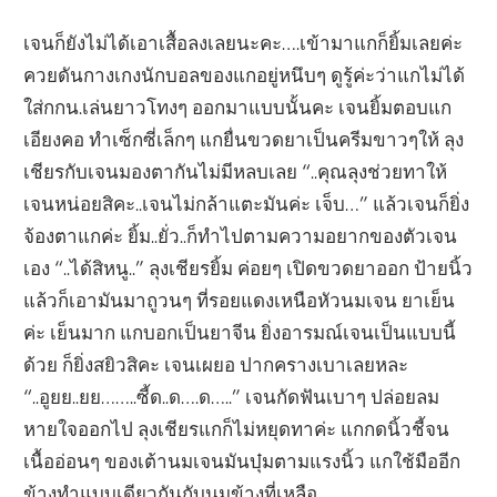
เจนก็ยังไม่ได้เอาเสื้อลงเลยนะคะ….เข้ามาแกก็ยิ้มเลยค่ะ
ควยดันกางเกงนักบอลของแกอยู่หนึบๆ ดูรู้ค่ะว่าแกไม่ได้
ใส่กกน.เล่นยาวโทงๆ ออกมาแบบนั้นคะ เจนยิ้มตอบแก
เอียงคอ ทำเซ็กซี่เล็กๆ แกยื่นขวดยาเป็นครีมขาวๆให้ ลุง
เชียรกับเจนมองตากันไม่มีหลบเลย “..คุณลุงช่วยทาให้
เจนหน่อยสิคะ..เจนไม่กล้าแตะมันค่ะ เจ็บ…” แล้วเจนก็ยิ่ง
จ้องตาแกค่ะ ยิ้ม..ยั่ว..ก็ทำไปตามความอยากของตัวเจน
เอง “..ได้สิหนู..” ลุงเชียรยิ้ม ค่อยๆ เปิดขวดยาออก ป้ายนิ้ว
แล้วก็เอามันมาถูวนๆ ที่รอยแดงเหนือหัวนมเจน ยาเย็น
ค่ะ เย็นมาก แกบอกเป็นยาจีน ยิ่งอารมณ์เจนเป็นแบบนี้
ด้วย ก็ยิ่งสยิวสิคะ เจนเผยอ ปากครางเบาเลยหละ
“..อูยย..ยย……..ซี้ด..ด….ด…..” เจนกัดฟันเบาๆ ปล่อยลม
หายใจออกไป ลุงเชียรแกก็ไม่หยุดทาค่ะ แกกดนิ้วชี้จน
เนื้ออ่อนๆ ของเต้านมเจนมันบุ๋มตามแรงนิ้ว แกใช้มืออีก
ข้างทำแบบเดียวกันกับนมข้างที่เหลือ