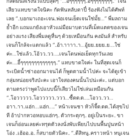
กลัดมันส์เร่งนิ้วแบบสุดๆ “…อี้ๆๆๆๆๆๆ..อี้ๆๆๆๆๆๆๆๆ..” เจน
เสียวแทบขาดใจนิคะ กัดฟันหลับตาปี๋ ร้องฟังไม่ได้ศัพท์
เลย “..บอกมาเถอะเจน..พ่อเจนเย็ดเจนใช่มั้ย…” พี่มลถาม
ย้ำอีก แถมแกยังเอาหัวแม่มือมาบดวนที่เม็ดแตดของเจน
อย่างแรง เสียงพี่มลดูหื่นๆ ด้วยเหมือนกัน คงมันส์ สำหรับ
เจนก็ใกล้จะแตกแล้ว “..อ้า.าาาา..า…อู้ยย..ยยย..ย….ใช่
ค่ะ…ใช่แล้ว..โอ้วว..วว…..เจนโดนพ่อเย็ดทุกวันเลย
ค่ะ….อี้ๆๆๆๆๆๆๆๆๆๆๆๆๆ..” แทบขาดใจค่ะ ในที่สุดเจนก็
ระเบิดน้ำซ่าออกมาจนได้ ก็พูดตามน้ำไปค่ะ จะได้ดูเข้า
กลุ่มหน่อยจริงป่ะคะ เอาใจสองคนนั้นไปน่ะค่ะ.. แต่บอก
ตามตรงว่าพูดไปแบบนี้ก็เสียวไม่ใช่เล่นเหมือนกัน
“..โอววววว..โอววววว..ววว…ซื้ดด.ด…..โอวว..วว…
อาา..าา..แฮ่ก….แฮ่ก…..” หน้าเจนชา หัวก็จี้ด.ดด..ได้สุขไป
ที อ้าปากหวอหอบแฮ่กๆ.. ตัวกระตุกๆ.. อยู่เป็นระยะ.. ขา
เจนก็อ่อนเลยค่ะทรุดตัวลงนั่งพับเพียบไปบนพื้นปูนหน้า
โอ่ง ..เฮ้ออ..อ.. ก็สบายตัวนิคะ.. “..ดีสิหนู..คราวหน้า หนูเจน