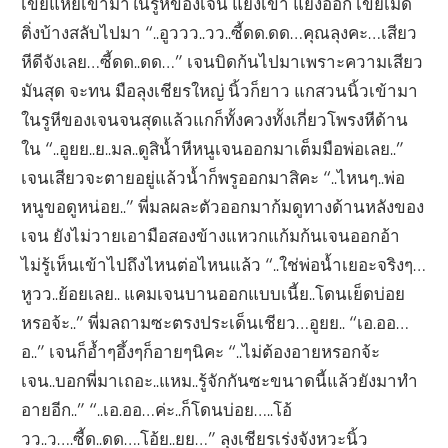
เขี่ยแหย่เข้ามาในรูหีของเจน แยงเข้า แยงออก เขี่ยเม็ด
ติ่งบ้างสลับไปมา “..อูววว..วว..ซี้ดด.ดด…คุณลุงคะ…เสียว
หีดีจังเลย…ซี้ดด..ดด…” เจนบิดก้นไปมาเพราะความเสียว
มันสุด จะทน มือลุงเชียรใหญ่ นิ้วก็ยาว แกสวนนิ้วเข้ามา
ในรูหีของเจนจนสุดแล้วแกก็ทั้งควงทั้งเกี่ยวโพรงหีด้าน
ใน “..อูยย..ย..มล..ดูสิน้ำหีหนูเจนออกมาเต็มมือพ่อเลย..”
เจนเสียวจะตายอยู่แล้วน้ำก็พรูออกมาสิคะ “..ไหนๆ..พ่อ
หนูขอดูหน่อย..” พี่มลผละตัวออกมาก้มดูทางด้านหลังของ
เจน ยังไม่วายเอามือสองข้างแหวกแก้มก้นเจนออกอ้า
ไม่รู้เห็นเข้าไปถึงไหนต่อไหนแล้ว “..ใช่พ่อน้ำเยอะจริงๆ…
หูวว..ย้อยเลย.. แคมเจนบานออกแบบเนี้ย..โดนเย็ดบ่อย
หรอจ้ะ..” พี่มลถามซะตรงประเด็นเชียว…อูยย.. “เอ.ออ…
อ..” เจนก็อ้ำๆอึ้งๆก็อายๆนิคะ “..ไม่ต้องอายหรอกจ้ะ
เจน..บอกพี่มาเถอะ..แหม..รู้จักกันซะขนาดนี้แล้วยังมาทำ
อายอีก..” “..เอ.ออ…ค่ะ..ก็โดนบ่อย…..โอ้
วว..ว….ซี้ด..ดด….โอ้ย..ยย…” ลุงเชียรเร่งจังหวะนิ้ว