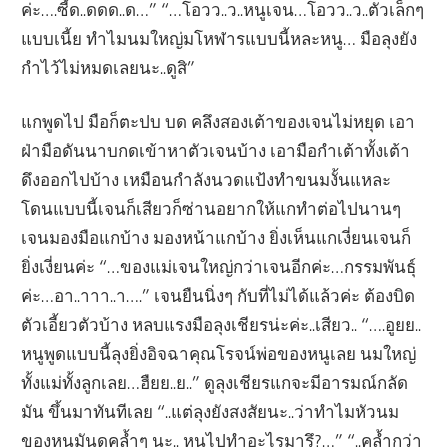
ค่ะ….ซี้ด..ดดด..ด…” “…โอวว..ว..หนูเจน…โอวว..ว..ตัวเล็กๆ
แบบเนี้ย ทำไมนมใหญ่มโหฬารแบบนี้หละหนู… มือลุงยัง
กำไว้ไม่หมดเลยนะ..ดูสิ”
แกพูดไป มือก็ตะปบ บด คลึงสองเต้าของเจนไม่หยุด เอา
ฝ่ามือดันนาบกดเข้าหาตัวเจนบ้าง เอามือกำเต้าทั้งเต้า
ดึงออกไปบ้าง เหมือนกำลังนวดแป้งทำขนมงั้นแหละ
โดนแบบนี้เจนก็เสียวก็ซ่านอยากให้แกทำต่อไปนานๆ
เจนมองมือแกบ้าง มองหน้าแกบ้าง ยิ่งเห็นแกเงี่ยนเจนก็
ยิ่งเงี่ยนค่ะ “…ของแม่เจนใหญ่กว่าเจนอีกค่ะ…กรรมพันธุ์
ค่ะ…อา..าาา..า….” เจนยืนนิ่งๆ กับที่ไม่ได้แล้วค่ะ ต้องบิด
ตัวเอี้ยวตัวบ้าง หลบแรงมือลุงเชียรน่ะค่ะ..เสียว.. “….อูยย..
หนูพูดแบบนี้ลุงยิ่งอิจฉาคุณโรจน์พ่อของหนูเลย นมใหญ่
ทั้งแม่ทั้งลูกเลย…ฮืยย..ย..” ดูลุงเชียรแกจะมีอารมณ์กลัด
มัน ขึ้นมาทันทีเลย “..แต่ลุงยังสงสัยนะ..ว่าทำไมหัวนม
ของหนูมันดูคล้ำๆ นะ.. หนูไปทำอะไรมารึ?…” “..คล้ำกว่า