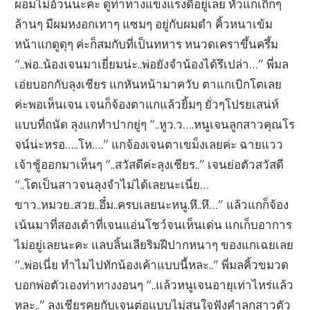
ผอมไม่อ้วนนะคะ ดูท่าทางแข็งแรงดีอยู่เลย หัวแกเถิกๆ
ล้านๆ มีผมหงอกเทาๆ แซมๆ อยู่กับผมดำ คิ้วหนาเข้ม
หน้าแกดูดุๆ ค่ะก็สมกับที่เป็นทหาร หนวดเคราขึ้นครึ้ม
“..พ่อ..น้องเจนมาเยี่ยมน่ะ..พ่อยังจำน้องได้รึเปล่า…” พี่มล
เอ่ยบอกกับลุงเชียร แกหันหน้ามาควับ ตาแกเบิกโตเลย
ค่ะพอเห็นเจน เจนก็จ้องตาแกแล้วยิ้มๆ ยั่วๆโปรยเสน่ห์
แบบที่ถนัด ลุงแกทำปากยู่ๆ “..หูว.ว….หนูเจนลูกสาวคุณโร
จน์น่ะหรอ…..โห….” แกจ้องเจนตาเขม็งเลยค่ะ ฉายแวว
เจ้าชู้ออกมาเห็นๆ “..สวัสดีค่ะลุงเชียร..” เจนย่อตัวสวัสดี
“..โตเป็นสาวจนลุงจำไม่ได้เลยนะเนี่ย…
ขาว..หมวย..สวย..อึ๋ม..ครบเลยนะหนู.หึ..หึ…” แล้วแกก็จ้อง
เน้นมาที่สองเต้าที่เจนแอ่นโชว์จนเห็นเด่น แกเก็บอาการ
ไม่อยู่เลยนะคะ แลบลิ้นเลียริมฝีปากหนาๆ ของแกเฉยเลย
“..พ่อเนี่ย ทำไมไปทักน้องเค้าแบบนี้หละ..” พี่มลคิ้วขมวด
บอกพ่อตัวเองท่าทางงอนๆ “..แล้วหนูเจนอายุเท่าไหร่แล้ว
หละ..” ลุงเชียรคุยกับเจนต่อแบบไม่สนใจฟังคำลูกสาวตัว