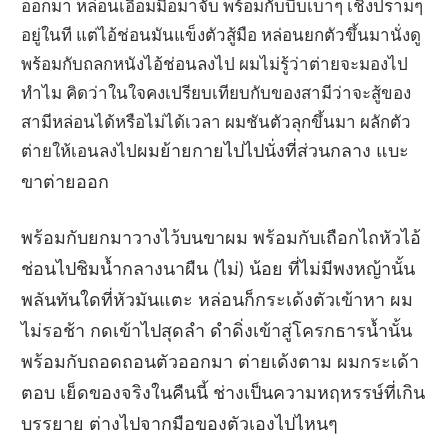
ออกมา หล่อนเอื้อมมือมาจับ พร้อมกับบีบเบาๆ เชิงปรามๆ
อยู่ในที แต่ไอ้ช่อนมันแข็งตัวสู้มือ หล่อนยกตัวขึ้นมานั่งดู
พร้อมกับถลกหนังไอ้ช่อนลงไป ผมไม่รู้ว่าต่ายจะมองไป
ทำไม คิดว่าในใจคงเปรียบเทียบกับของสามีว่าจะสู้ของ
สามีหล่อนได้หรือไม่ได้เวลา ผมชันตัวลุกขึ้นมา ผลักตัว
ต่ายให้เอนลงไป
ผมย้ายกายไปไปนั่งที่ส่วนกลาง แบะ
ขาต่ายออก
พร้อมกับยกมาวางไว้บนขาผม พร้อมกับเถือกไถหัวไอ้
ช่อนไปชิมน้ำกลางนาผืน (ไม่) น้อย ที่ไม่มีพงหญ้านั้น
พลันทันใดที่หัวมันแตะ หล่อนก็กระเด้งตัวเข้าหา ผม
ไม่รอช้า กดเข้าไปสุดลำ ดำดิ่งเข้าสู่โครกธารน้ำนั้น
พร้อมกับถอดถอนตัวออกมา ต่ายเด้งตาม ผมกระเด้า
ตอบ เย็ดของจริงในคืนนี้ ช่างเป็นความหฤหรรษ์ที่เกิน
บรรยาย ต่างไปจากมือของตัวเองไปไหนๆ