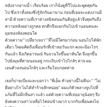
หลังจากอาบน้ำ เรียบร้อย เราก็นั่งดูทีวีไปและพูดคุยกัน
ไป ซึ่งเราทั้งสองซึ่งรู้จักกันมานาน ก่อนที่เธอจะแต่งงานมี
สามี ด้วยความที่เราต่างสนิทสนมกันดีอยู่แล้วจึงคุยกันถึง
ความหลังอย่างถูกคอ ตกดึกจึงแยกกันไปเข้านอนคนละ
มุมของห้องคอนโด
ด้วยความ”’เปลี่ยวเหงา”’ที่ไม่มีใครมาก่อน นอนไปได้พัก
เดียว ใจผมคิดถึงเพื่อนรักที่เข้าหอวันแรก คงจะมีอะไรๆ
กันแล้ว จึงเกิดอารมณ์ รันจวนใจขึ้นมาทันใด จึงลุกขึ้น
ไปยังมุมที่ต่ายนอนอยู่ กระเถิบเข้าไปไกล้ๆ ต่าย ผม
เอนตัวลงนอนใกล้ๆ และเริ่มโอบกอดต่าย
เธอก็บ่ายเบี่ยงและบอกว่า “พี่เอ็ม ทำอย่างนี้ไม่ดีน่ะ” “ไม่
ดีอย่างไร ไม่ได้ทำร้ายสักหน่อย” ผมแก้ตัวพลางจูบไปที่
แก้มที่ไม่มีกลิ่นสาวแล้ว แต่ด้วยความที่เธออายุน้อยๆ จึง
ยังคงความสาวเหลือไว้ค่อนข้างมาก บวกกับเพื่อนคงไม่