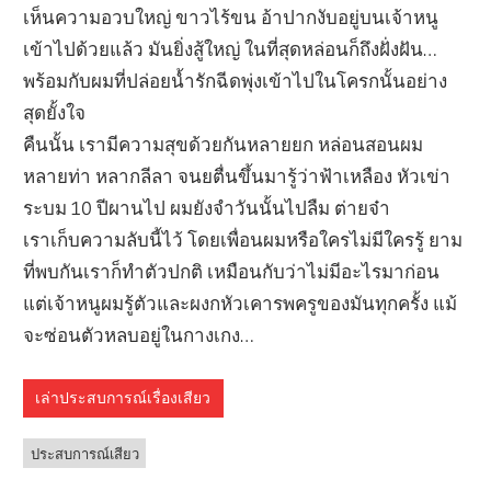
เห็นความอวบใหญ่ ขาวไร้ขน อ้าปากงับอยู่บนเจ้าหนู
เข้าไปด้วยแล้ว มันยิ่งสู้ใหญ่ ในที่สุดหล่อนก็ถึงฝั่งฝัน…
พร้อมกับผมที่ปล่อยน้ำรักฉีดพุ่งเข้าไปในโครกนั้นอย่าง
สุดยั้งใจ
คืนนั้น เรามีความสุขด้วยกันหลายยก หล่อนสอนผม
หลายท่า หลากลีลา จนยตื่นขึ้นมารู้ว่าฟ้าเหลือง หัวเข่า
ระบม 10 ปีผานไป ผมยังจำวันนั้นไปลืม ต่ายจ๋า
เราเก็บความลับนี้ไว้ โดยเพื่อนผมหรือใครไม่มีใครรู้ ยาม
ที่พบกันเราก็ทำตัวปกติ เหมือนกับว่าไม่มีอะไรมาก่อน
แต่เจ้าหนูผมรู้ตัวและผงกหัวเคารพครูของมันทุกครั้ง แม้
จะซ่อนตัวหลบอยู่ในกางเกง…
เล่าประสบการณ์เรื่องเสียว
ประสบการณ์เสียว