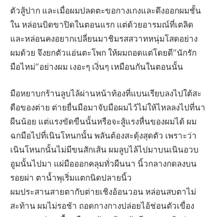
ตัวสู้ปาก และเมื่อผมปลดตะขอกางเกงและดึงออกผมชั้น
ใน หล่อนบิดขาปิดในตอนแรก แต่ด้วยอารมณ์ที่เตลิด
และหล่อนคงอยากเปลี่ยนมาชิมรสสวาทหนุ่มโสดอย่าง
ผมด้วย จึงยกตัวแอ่นตะโพก ให้ผมถอดแต่โดยดี”นักรัก
มือไหม่”อย่างผม เงอะๆ เงิ่นๆ เหมือนกันในตอนนั้น
มือหยาบกร้านลูบไล้ผ่านหน้าท้องที่แบนเรียบลงไปใต้สะ
ดือของต่าย ต่ายยื่นมือมาจับมือผมไว้ไม่ให้ไหลลงไปที่นา
ผืนน้อย แต่แรงขัดขืนนั้นหรือจะสู้แรงหื่นของผมได้ ผม
ฉกมือไปที่เนินโหนกนั้น พลันต้องสะดุ้งสุดตัว เพราะว่า
เนินโหนกนั้นไม่มีขนสักเส้น ผมลูบไล้ไปมาบนเนินอวบ
อูมนั้นไปมา แผ่มือออกคลุมทั่วผืนนา นิ้วกลางกดลงบน
รอยผ่า ตาน้ำพุเริ่มแตกนิดปลายนิ้ว
ผมประสานสายตากับต่ายเชิงอ้อนวอน หล่อนสบตาไม่
สะท้าน ผมไม่รอช้า ถอดกางกางปล่อยไอ้ช่อนตัวเขื่อง