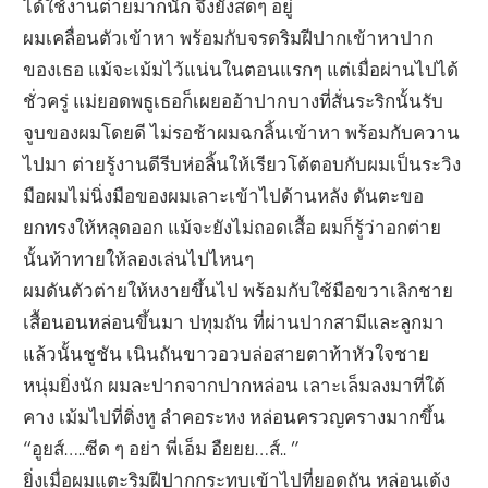
ได้ใช้งานต่ายมากนัก จึงยังสดๆ อยู่
ผมเคลื่อนตัวเข้าหา พร้อมกับจรดริมฝีปากเข้าหาปาก
ของเธอ แม้จะเม้มไว้แน่นในตอนแรกๆ แต่เมื่อผ่านไปได้
ชั่วครู่ แม่ยอดพธูเธอก็เผยออ้าปากบางที่สั่นระริกนั้นรับ
จูบของผมโดยดี ไม่รอช้าผมฉกลิ้นเข้าหา พร้อมกับควาน
ไปมา ต่ายรู้งานดีรีบห่อลิ้นให้เรียวโต้ตอบกับผมเป็นระวิง
มือผมไม่นิ่งมือของผมเลาะเข้าไปด้านหลัง ดันตะขอ
ยกทรงให้หลุดออก แม้จะยังไม่ถอดเสื้อ ผมก็รู้ว่าอกต่าย
นั้นท้าทายให้ลองเล่นไปไหนๆ
ผมดันตัวต่ายให้หงายขึ้นไป พร้อมกับใช้มือขวาเลิกชาย
เสื้อนอนหล่อนขึ้นมา ปทุมถัน ที่ผ่านปากสามีและลูกมา
แล้วนั้นชูชัน เนินถันขาวอวบล่อสายตาท้าหัวใจชาย
หนุ่มยิ่งนัก ผมละปากจากปากหล่อน เลาะเล็มลงมาที่ใต้
คาง เม้มไปที่ติ่งหู ลำคอระหง หล่อนครวญครางมากขึ้น
“อูยส์…..ซีด ๆ อย่า พี่เอ็ม อืยยย…ส์.. ”
ยิ่งเมื่อผมแตะริมฝีปากกระทบเข้าไปที่ยอดถัน หล่อนเด้ง