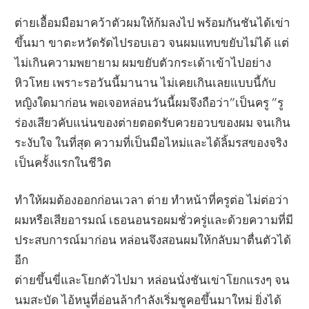
ต่ายเอื้อมมือมาคว้าตัวผมให้ก้มลงไป พร้อมกันชันได้เข่า
ขึ้นมา ขาตะหวัดรัดไปรอบเอว จนผมแทบขยับไม่ได้ แต่
ไม่เกินความพยายาม ผมขยับตัวกระเด้าเข้าไปอย่าง
หิวโหย เพราะรอวันนี้มานาน ไม่เคยเกินเลยแบบนี้กับ
หญิงใดมาก่อน พอเจอหล่อนวันนี้ผมจึงถือว่า”เป็นครู ”รู
ร่องเสียวคับแน่นของต่ายตอดรับควยอวบของผม จนเกิน
ระงับใจ ในที่สุด ความที่เป็นมือไหม่และได้ลิ้มรสของจริง
เป็นครั้งแรกในชีวิต
ทำให้ผมต้องออกก่อนเวลา ต่าย ทำหน้าที่ครูต่อ ไม่ต่อว่า
ผมหรือเสียอารมณ์ เธอนอนรอผมชั่วครู่และด้วยความที่มี
ประสบการณ์มาก่อน หล่อนจึงสอนผมให้กลับมาตื่นตัวได้
อีก
ต่ายขึ้นขี่และโยกตัวไปมา หล่อนนั่งชันเข่าโยกแรงๆ จน
นมสะบัด ไอ้หนูที่อ่อนล้ากำลังเริ่มชูคอขึ้นมาใหม่ ยิ่งได้