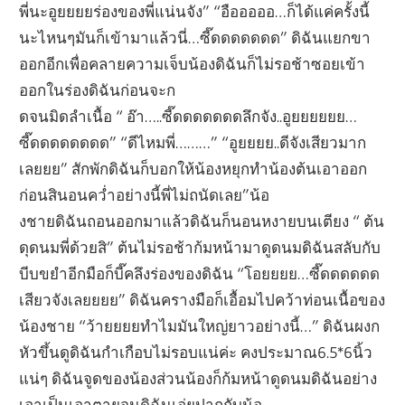
พี่นะอูยยยยร่องของพี่แน่นจัง” “อือออออ…ก็ได้แค่ครั้งนี้
นะไหนๆมันก็เข้ามาแล้วนี่…ซี๊ดดดดดดด” ดิฉันแยกขา
ออกอีกเพื่อคลายความเจ็บน้องดิฉันก็ไม่รอช้าซอยเข้า
ออกในร่องดิฉันก่อนจะก
ดจนมิดลำเนื้อ “ อ๊า…..ซี๊ดดดดดดดลึกจัง..อูยยยยยย…
ซี๊ดดดดดดดด” “ดีไหมพี่………” “อูยยยย..ดีจังเสียวมาก
เลยยย” สักพักดิฉันก็บอกให้น้องหยุกทำน้องต้นเอาออก
ก่อนสินอนคว่ำอย่างนี้พี่ไม่ถนัดเลย”น้อ
งชายดิฉันถอนออกมาแล้วดิฉันก็นอนหงายบนเตียง “ ต้น
ดุดนมพี่ด้วยสิ” ต้นไม่รอช้าก้มหน้ามาดูดนมดิฉันสลับกับ
บีบขยำอีกมือก็บี๊คลึงร่องของดิฉัน “โอยยยย…ซี๊ดดดดดด
เสียวจังเลยยยย” ดิฉันครางมือก็เอื้อมไปคว้าท่อนเนื้อของ
น้องชาย “ว้ายยยยทำไมมันใหญ่ยาวอย่างนี้…” ดิฉันผงก
หัวขึ้นดูดิฉันกำเกือบไม่รอบแน่ค่ะ คงประมาณ6.5*6นิ้ว
แน่ๆ ดิฉันจูดของน้องส่วนน้องก็ก้มหน้าดูดนมดิฉันอย่าง
เอาเป็นเอาตายจนดิฉันเอ่ยปากกับน้อ