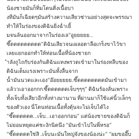
น้องชายมันก็ทิ่มโดนติ่งเนื้อบา
งทีมันก็เฉียดๆมันสร้างความเสียวซ่านอย่างสุดจะพรรณา
ทำให้ในร่องของดิฉันยิ่งฉ่ำเยิ้
มจนล้นออกมาจากในร่องเล“อูยยยยย…
ซี๊ดดดดดดดดด”ดิฉันเสียวจนเผลอตาลือเกร็งขาไว้ขา
เลยแยกออกทำให้ท่อนเนื้อที่น้องชายก
ำลังถูไถกับร่องก้นดิฉันแทงพรวดเข้ามาในร่องหลืบของ
ดิฉันเต็มแรงเพราะมันทั้งลื่นจาก
น้ำมันนวดและเอง“อ๊อยยยยย..ซี๊ดดดดดดดดมันเข้ามา
แล้ววเอาออกกก.ซี๊ดดดดดดเจ็บๆๆๆ” ดิฉันร้องลั่นเพราะ
ทั้งเจ็บทั้งเสียวอีกทั้งห่างมานาน ที่ผ่านมาก็ใช้แค่นิ้วเล็กๆ
ของตัวเอง นี่โดนท่อนเนื้อทั้งดุ้นจะไม่เจ็บได้ไง
“ซี๊ดดดดดด…เจ็บ…เอาออกก่อน” แต่น้องชายของดิฉันก็
ไม่ยอมหยุดแค่ชะงักนิดนึง “มันเข้าไปในพี่หรอ”
“ซี๊ดดดดดใช่สิ ..เจ็บนะมันใหญ่จังของน้องน่ะ” “ผมขออึ๊บ