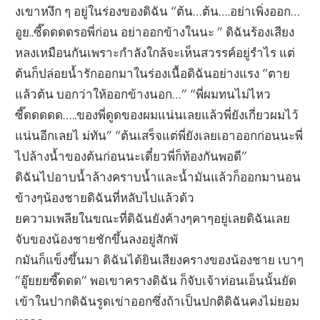
งเขาหงึก ๆ อยู่ในร่องของดิฉัน “ต้น…ต้น….อย่าเพิ่งออก…
อูย..ซี๊ดดดดรอพี่ก่อน อย่าออกข้างในนะ ” ดิฉันร้องเสียง
หลงเหมือนกันเพราะกำลังใกล้จะเห็นสวรรค์อยู่รำไร แต่
ต้นก็ปล่อยน้ำรักออกมาในร่องเนื้อดิฉันอย่างแรง “ตาย
แล้วต้น บอกว่าให้ออกข้างนอก…” “พี่ผมทนไม่ไหว
ซี๊ดดดดด…..ของพี่ดูดของผมแน่นเลยแล้วพี่ยังเกี่ยวผมไว้
แน่นอีกเลยไ ม่ทัน” “ต้นเสร็จแต่พี่ยังเลยเอาออกก่อนนะพี่
ไปล้างน้ำของต้นก่อนนะเดี๋ยวพี่ก็ท้องกันพอดี”
ดิฉันไปอาบน้ำล้างคราบน้ำและน้ำมันแล้วก็ออกมานอน
ข้างๆน้องชายดิฉันที่หลับไปแล้วด้ว
ยความเพลียในขณะที่ดิฉันยังค้างๆคาๆอยู่เลยดิฉันเลย
จับของน้องชายชักขึ้นลงอยู่สักพั
กมันก็แข็งขึ้นมา ดิฉันได้ยินเสียงครางของน้องชาย เบาๆ
”อู๊ยยยซี๊ดดด” พอเขาครางดิฉัน ก็จับเจ้าท่อนเอ็นนั้นยัด
เข้าในปากดิฉันรูดเข่าออกซึ่งถ้าเป็นปกติดิฉันคงไม่ยอม