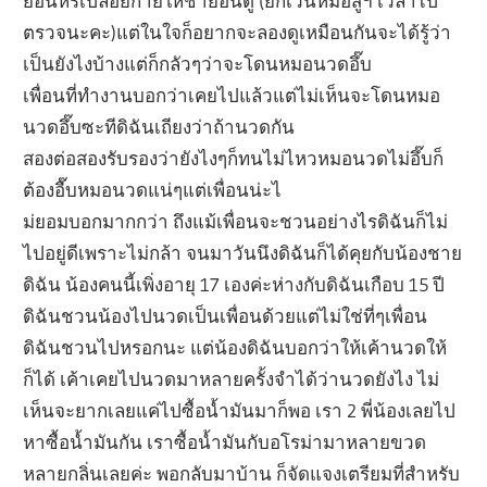
ยอื่นหรืเปลือยกายให้ชายอื่นดู (ยกเว้นหมอสูฯ เวลาไป
ตรวจนะคะ)แต่ในใจก็อยากจะลองดูเหมือนกันจะได้รู้ว่า
เป็นยังไงบ้างแต่ก็กลัวๆว่าจะโดนหมอนวดอึ๊บ
เพื่อนที่ทำงานบอกว่าเคยไปแล้วแต่ไม่เห็นจะโดนหมอ
นวดอึ๊บซะทีดิฉันเถียงว่าถ้านวดกัน
สองต่อสองรับรองว่ายังไงๆก็ทนไม่ไหวหมอนวดไม่อึ๊บก็
ต้องอื๊บหมอนวดแน่ๆแต่เพื่อนน่ะไ
ม่ยอมบอกมากกว่า ถึงแม้เพื่อนจะชวนอย่างไรดิฉันก็ไม่
ไปอยู่ดีเพราะไม่กล้า จนมาวันนึงดิฉันก็ได้คุยกับน้องชาย
ดิฉัน น้องคนนี้เพิ่งอายุ 17 เองค่ะห่างกับดิฉันเกือบ 15 ปี
ดิฉันชวนน้องไปนวดเป็นเพื่อนด้วยแต่ไม่ใช่ที่ๆเพื่อน
ดิฉันชวนไปหรอกนะ แต่น้องดิฉันบอกว่าให้เค้านวดให้
ก็ได้ เค้าเคยไปนวดมาหลายครั้งจำได้ว่านวดยังไง ไม่
เห็นจะยากเลยแค่ไปซื้อน้ำมันมาก็พอ เรา 2 พี่น้องเลยไป
หาซื้อน้ำมันกัน เราซื้อน้ำมันกับอโรม่ามาหลายขวด
หลายกลิ่นเลยค่ะ พอกลับมาบ้าน ก็จัดแจงเตรียมที่สำหรับ