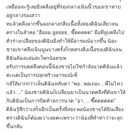
เหมือนจะรู้เลยยิ่งคลึงอยู่ที่ร่องกลางเนินนิ้วของเขาทาบ
อยู่กลางร่องสวา
ทแล้วคลึงลากขึ้นลงกลางกลีบเนื้อทั้งสองดิฉันเสียวจน
ครางในลำคอ “อือออ..อูยยยย…ซี๊ดดดดด” มือที่ลูบคลึงไป
ทั่วร่างเปลือยของดิฉันยิ่งทำให้มีอารมณ์มากขึ้น น้อง
ชายเขาคลึงเนินนูนบางครั้งก็กดตรงติ่งเนื้อของดิฉันจน
ดิฉันต้องแอ่นสะโพกน้อยๆเพ
อรับการบดคลึงตอนนี้น้องชายไม่ใช่กำลังนวดดิฉันแล้ว
ค่ะแต่เป็นการปลุกสร้างอารมณ์เซ็
กส์ให้มากกว่าเห็นดิฉันหลับตา “พอ…พอเถอะ….พี่ไม่ไหว
แล้ว…..” น้องชายดิฉันก็เปลี่ยนมาเป็นนวดคลึงที่ต้นขาให้
กับดิฉันเป็นการปิดท้ายการนวด “อา……ซี๊ดดดดดด”
ดิฉันรู้สึกว่าเสร็จอีกเป็นครั้งที่สอง พอน้องชายได้ยินเสียง
ครางดิฉันก็ต้องผวาเลยค่ะเพราะว่าน้องที่ทำท่าว่าจะลุก
ขึ้นกลับ