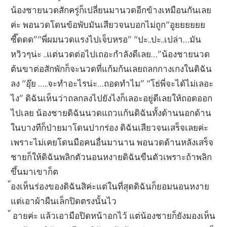
น้องชายนวดสักครู่ก็เปลี่ยนมานวดอีกข้างเหมือนกันเลย
ค่ะ พอนวดโดนข้อพับมันเสียวจนบอกไม่ถูก“อูยยยยยย
ซี๊ดดด”“พี่ผมนวดแรงไปเจ็บหรอ” “ปะ..ปะ..เปล่า…มัน
หวิวๆน่ะ ..แต่นวดต่อไปเถอะกำลังดีเลย…”น้องชายนวด
ต้นขาต่อสักพักก็จะนวดที่แก้มก้นเลยถลกกางเกงในดิฉัน
ลง “อุ๊ย …..จะทำอะไรน่ะ…ถอดทำไม” “โธ่พี่จะได้ไม่เลอะ
ไง” ดิฉันเห็นว่าถลกลงไปยังไงก็เลอะอยู่ดีเลยให้ถอดออก
ไปเลย น้องชายดิฉันนวดแถวแก้นดิฉันทั้งด้านนอกด้าน
ในบางทีก็ป่ายมาโดนปากร่อง ดิฉันเสียวจนเสร็จเลยค่ะ
เพราะไม่เคยโดนมือคนอื่นมานาน พอนวดด้านหลังเสร็จ
ชายก็ให้ดิฉันพลิกตัวนอนหงายดิฉันขืนตัวเพราะถ้าพลิก
ขึ้นมาเขาก็ต
้องเห็นร่องของดิฉันสิค่ะแต่ในที่สุดดิฉันก็ยอมนอนหงาย
แต่เอาผ้าผืนเล็กปิดตรงนั้นไว
้ อายค่ะ แล้วเอามือปิดหน้าอกไว้ แต่น้องชายก็ยังมองเห็น