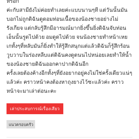
หรอก
ค่ะกับสามียังไม่ค่อยทำเลยค่ะแบบนานๆที แต่วันนั้นมัน
บอกไม่ถูกดิฉันดูดอมท่อนเนื้อของน้องชายอย่างไม่
รังเกียจ แต่กลับรู้สึกมีอารมณ์มากยิ่งขึ้นยิ่งดิฉันจับท่อน
เอ็นนั้นรูดไปด้วย อมดูดไปด้วย จนน้องชายทำหน้าเหย
เกทั้งๆที่หลับมันก็ยิ่งทำให้รู้สึกสนุกแต่แล้วดิฉันก็รู้สึกร้อน
วูบวาบในร่องหลีบแต่ดิฉันคงดูดนนไปหน่อยเลยทำให้น้ำ
ของน้องชายดิฉันออกคาปากดิฉันอีก
ครั้งเลยต้องค้างอีกทั้งๆที่ยังอยากอยู่คงไม่ใช่ครั้งเดียวแน่ๆ
แล้วค่ะ คราวหน้าคงต้องหาถุงยางไว้ซะแล้วค่ะ คราว
หน้าจะมาเล่าต่อนะคะ
เล่าประสบการณ์เรื่องเสียว
แนวครอบครัว