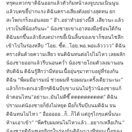
ทรุดแหวกขาดิฉันออกแล้วตัวก้มหน้าลงจูบบนเนินนูน
แล้วบดขยี้ปากแรง ดิฉันครางเสียงดังอย่างสุดทน ยก
สะโพกเกร็งแอ่นลอย “ อ๊า..อย่าทำอย่างนี้สิ ..เสียวนะ.แล้ว
เราเป็นพี่น้องกันนะ” น้องชายเขาเอาสองมือช้อนใต้ก้น
ดิฉันยกขึ้นแล้วยิ่งบดปากขยี้เนินลิ้นของเขาก็ชอนไชลึก
เข้าไปในร่องหลืบ “โอย.. ซี้ด…โอย..พอ..พอแล้วววว” ดิฉัน
ครางลั่นด้วยความเสียว จนดิฉันทนต่อไปไม่ไหว เลยผลัก
น้องชายออกแล้วรีบนอนคว่ำ น้องชายโถมตัวลงมานอน
ทับดิฉัน ดิฉันรู้สึกว่ามีท่อนเนื้ออุ่นๆมาทาบอยู่ที่ร่องก้น
ดิฉัน “พี่ผมมีอารมณ์ ช่วยผมที ขอผมนะครั้งเดียวนะนะ”
แล้วก็กระดกเอวยึกๆดิฉันบีบขาแน่นไม่รู้ว่าน้องชายแก้
ผ้าตอนไหน“อย่านะ..มันไม่ดีซี๊ ดดดดดดดดดด” ดิฉัน
ปรามแต่น้องชายก็ยังไม่หยุด มือก็เริ่มบีบนมดิฉัน จน
ดิฉันทนไม่ไหว “ อือออออ…ก็…ก็ได้ แต่ถูๆไถๆแค่นั้นนะ
ห้ามเอาเข้า” “พี่ครับผมทนไม่ไหวแล้ว…อยากเหลือเกิน.”
น้องชายดิฉันซอยยิกๆในร่องก้นดิฉันบางทีท่อนเนื้อของ