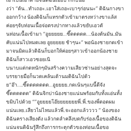
งว่า “ต้น…ทำเถอะ..เอาใส่เถอะเบาๆก่อนนะ” ดิฉันกางขา
ออกกว้าง น้องดิฉันก็แทรกตัวเข้ามาตรงหว่างขาแล้ส
ค่อยๆจับท่อนเนื้อจ่อตรงปากทางแล้วขยับเอวดั
นท่อนเนื้อเข้ามา “อูยยยยย…ซี๊ดดดดด….น้องต้นมัน..มัน
คับแน่นไปหมดเลย อูยยยยย ช้าๆนะ” พอน้องชายกดเข้า
มาจนมิดแล้วดิฉันก็บอกให้ค่อยๆสาวเข้าออกน้องชาย
ดิฉันก็สาวเอวซอยเนิ
บนาบแต่กดหนักๆมันสร้างความเสียวซ่านอย่างสุดจะ
บรรยายมือก็นวดเคล้นเต้านมดิฉันไปด้ว
ย“อ๊า…..ซี๊ดดดดดดด…อูยยยย..กดเน้นๆแบนี้ดีจัง
ซี๊ดดดดดด” ดิฉันจิกบ่าน้องชายแน่นพร้อมกับทั้งแอ่นทั้ง
ขมิบไปด้วย “”อูยยยยโอ๊ยยยยยยยพี่..พี่..ของพี่ตอดผม
แน่นเลย..เสียวไม่ไหมแล้วพี่..จะออกแล้วววว ” น้องของ
ดิฉันครางเสียงดัง แล้วกดลำคลึงบดกับร่องเนื้อของดิฉัน
แน่นจนดิฉันรู้สึกถึงการกระตุกตัวของท่อนเนื้อขอ