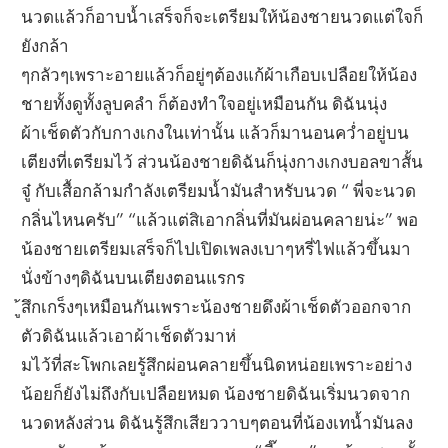
นวดแล้วก็อาบน้ำเสร็จก็จะเตรียมให้น้องชายนวดแต่ใจก็
ยังกล้า
ๆกลัวๆเพราะอายแล้วก็อยู่ๆต้องแก้ผ้าเกือบเปลือยให้น้อง
ชายทั้งดูทั้งลูบคลำ ก็ต้องทำใจอยู่เหมือนกัน ดิฉันนุ่ง
ผ้าเช็ดตัวกับกางเกงในเท่านั้น แล้วก็มานอนคว่ำอยู่บน
เตียงที่เตรียมไว้ ส่วนน้องชายดิฉันก็นุ่งกางเกงบอลขาสั้น
จู๋ กับเสื้อกล้ามกำลังเตรียมน้ำมันสำหรับนวด “ พี่จะนวด
กลิ่นไหนครับ” “แล้วแต่สิเอากลิ่นที่มันผ่อนคลายน่ะ” พอ
น้องชายเตรียมเสร็จก็ไปเปิดเพลงเบาๆหรี่ไฟแล้วขึ้นมา
นั่งข้างๆดิฉันบนเตียงตอนแรกร
ู้สึกเกร็งๆเหมือนกันเพราะน้องชายดึงผ้าเช็ดตัวออกจาก
ตัวดิฉันแล้วเอาผ้าเช็ดตัวมาห่
มไว้ที่สะโพกเลยรู้สึกผ่อนคลายขึ้นนิดหน่อยเพราะอย่าง
น้อยก็ยังไม่ถึงกับเปลือยหมด น้องชายดิฉันเริ่มนวดจาก
นวดหลังส่วน ดิฉันรู้สึกเสียววาบๆตอนที่น้องเทน้ำมันลง