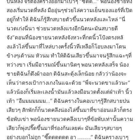
บนหลัง จรต้องครางออกมาเบาๆ “ซี๊ดด…” พอน้องชายทั้ง
สองเริ่มนวดที่หลัง มืออุ่นๆช่วยไล่ความเย็นของแอร์ที่เปิด
อยู่ก็ทำให้ ดิฉันก็รู้สึกสบายตัวขึ้นนวดหลังและไหล่ “นี่
นวดเก่งนี่นา ช่วยนวดหลังแรงอีกนิดนะมันสบายดี
จัง”ตอนที่น้องชายนวดหลังจังหวะที่กดนิ้วโป้งตรงหลั
งแล้วไล่ขึ้นมาที่ไหล่บางครั้งนิ้วทีเหลือก็โอบลงมาโดน
ข้างๆเต้านม หัวนม ทำให้ดิฉันเสียวขึ้นมาจนรู้สึกแฉะๆที่
หว่างขา เริ่มมีอารมณ์ขึ้นมานิดๆ พอนวดหลังเสร็จ น้อง
ชายดิฉันก็ดึงผ้าออก ดิฉันสะดุ้งเล็กน้อย กลัวว่าน้องจะ
เห็นว่าตรงเป้ากางเกงในแฉะด้วย “พี่จะนวดขาแล้วนะ”
แล้วน้องก็เริ่มละเลงน้ำมันแล้วลงมือนวดตั้งแต่ฝ่าเท้า นิ้ว
เท้า “อืมมมมมมม…” ดิฉันครางในคอเบาๆรู้สึกสบายปน
เสียวๆ สักพักก็ก็นวดคลึงน่องไล่ขึ้นมาที่ขาอ่อนแล้วก็ตรง
ข้อพับเข่า พอน้องชายนวดคลึงเบาๆที่ข้อพับเท่านั้นความ
เสียวก็พุ่งปรี๊ดขึ้นมาที่ร่องก้นเลยค่ะ มันเสียวๆสบายๆ
อย่างบอกไม่ถูก “ซี๊ดดดดดด อา ……….” ดิฉันครางเบาๆ