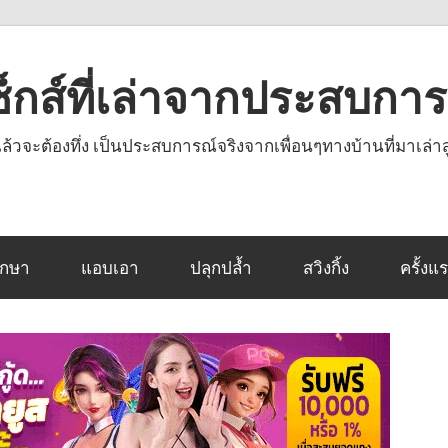
งเซ็กส์ที่เล่าจากประสบกา
านแล้วจะต้องทึ่ง เป็นประสบการณ์จริงจากเพื่อนๆทางบ้านที่มาเล่าส
ึกษา
แอบเอา
ปลุกปล้ำ
สวิงกิ้ง
ครั้งแ