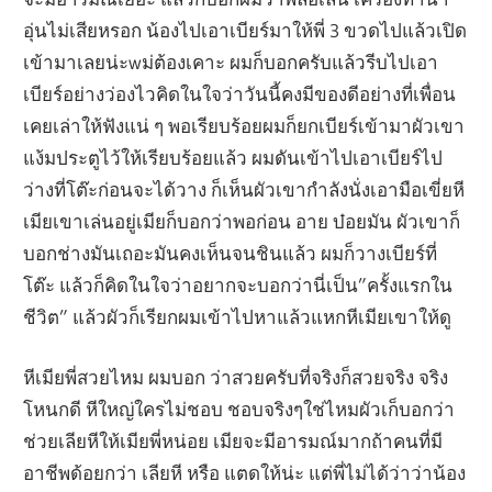
อุ่นไม่เสียหรอก น้องไปเอาเบียร์มาให้พี่ 3 ขวดไปแล้วเปิด
เข้ามาเลยน่ะwม่ต้องเคาะ ผมก็บอกครับแล้วรีบไปเอา
เบียร์อย่างว่องไวคิดในใจว่าวันนี้คงมีของดีอย่างที่เพื่อน
เคยเล่าให้ฟังแน่ ๆ พอเรียบร้อยผมก็ยกเบียร์เข้ามาผัวเขา
แง้มประตูไว้ให้เรียบร้อยแล้ว ผมดันเข้าไปเอาเบียร์ไป
ว่างที่โต๊ะก่อนจะได้วาง ก็เห็นผัวเขากำลังนั่งเอามือเขี่ยหี
เมียเขาเล่นอยู่เมียก็บอกว่าพอก่อน อาย บ๋อยมัน ผัวเขาก็
บอกช่างมันเถอะมันคงเห็นจนชินแล้ว ผมก็วางเบียร์ที่
โต๊ะ แล้วก็คิดในใจว่าอยากจะบอกว่านี่เป็น”ครั้งแรกใน
ชีวิต” แล้วผัวก็เรียกผมเข้าไปหาแล้วแหกหีเมียเขาให้ดู
หีเมียพี่สวยไหม ผมบอก ว่าสวยครับที่จริงก็สวยจริง จริง
โหนกดี หีใหญ่ใครไม่ชอบ ชอบจริงๆใช่ไหมผัวเก็บอกว่า
ช่วยเลียหีให้เมียพี่หน่อย เมียจะมีอารมณ์มากถ้าคนที่มี
อาชีพด้อยกว่า เลียหี หรือ แตดให้น่ะ แต่พี่ไม่ได้ว่าว่าน้อง