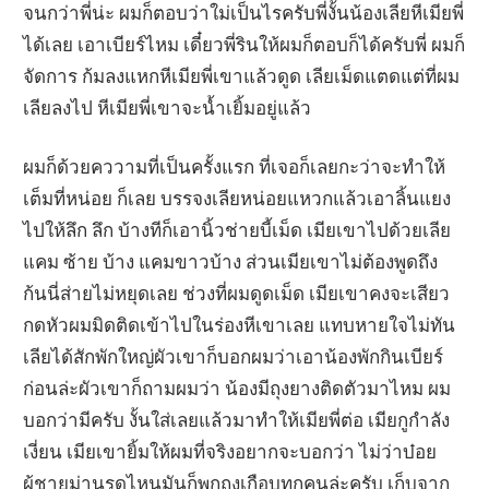
จนกว่าพี่น่ะ ผมก็ตอบว่าใม่เป็นไรครับพี่งั้นน้องเลียหีเมียพี่
ได้เลย เอาเบียร์ไหม เดี๋ยวพี่รินให้ผมก็ตอบก็ได้ครับพี่ ผมก็
จัดการ ก้มลงแหกหีเมียพี่เขาแล้วดูด เลียเม็ดแตดแต่ที่ผม
เลียลงไป หีเมียพี่เขาจะน้ำเยิ้มอยู่แล้ว
ผมก็ด้วยคววามที่เป็นครั้งแรก ที่เจอก็เลยกะว่าจะทำให้
เต็มที่หน่อย ก็เลย บรรจงเลียหน่อยแหวกแล้วเอาลิ้นแยง
ไปให้ลึก ลึก บ้างทีก็เอานิ้วช่ายบี้เม็ด เมียเขาไปด้วยเลีย
แคม ซ้าย บ้าง แคมขาวบ้าง ส่วนเมียเขาไม่ต้องพูดถึง
ก้นนี่ส่ายไม่หยุดเลย ช่วงที่ผมดูดเม็ด เมียเขาคงจะเสียว
กดหัวผมมิดติดเข้าไปในร่องหีเขาเลย แทบหายใจไม่ทัน
เลียได้สักพักใหญ่ผัวเขาก็บอกผมว่าเอาน้องพักกินเบียร์
ก่อนล่ะผัวเขาก็ถามผมว่า น้องมีถุงยางติดตัวมาไหม ผม
บอกว่ามีครับ งั้นใส่เลยแล้วมาทำให้เมียพี่ต่อ เมียกูกำลัง
เงี่ยน เมียเขายิ้มให้ผมที่จริงอยากจะบอกว่า ไม่ว่าบ๋อย
ผู้ชายม่านรูดไหนมันก็พกถุงเกือบทุกคนล่ะครับ เก็บจาก