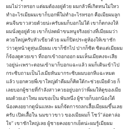
ผมไม่ว่าหรอก แต่ผมต้องอยู่ด้วย ผมกลัวพี่เกิดทนใม่ใหว
ทำอะไรเมียผมเขาก็บอกพี่ใม่ทำอะไรหรอก คือเมียผมลูก
คนจีนขาวสวยด้วยน่ะครับผมก็บอกใม่ใด้ เขาก็ตกลงให้
ผมนั่งดูอยู่ด้วย เขาก็ปลดผ้าขนหนูจริงอย่างที่เมียผมว่า
ควยใหญ่ครับหัวเขียวด้วย ผมก็ปิดประตูห้องให้เขาชัก
ว่าวดูหน้าดูหุ่นเมียผม เขาก็ชักไป ปากก็ซิด ซิดแต่เมียผม
ก็จ้องดูควยเขา ที่ถอกเข้าถอกออก ผมเห็นเมียคงจะเสีย
วอยู่น่ะเพราะตอนเข้ามาก็บอกแฉะแล้ว ผมก็เดินเข้าไป
กระซิบถามเป็นไงเมียหันมากระซิบผมบอกหีแฉะหมด
แล้ว บอกควยพี่เขาใหญ่ดำดีผมก็คิดใด้กะช่วยเมียด้วย ก็
เลยบอกผู้ชายที่กำลังสาวควยอยู่บอกว่าพี่ผมให้ดูของเมีย
ผมด้วยเอาใหม ผมขอเป็น พันหนึ่ง ผู้ชายก็บอกน้องใด้
น้องคงอยากดูนั่นแหละ ผมก็จัดการถลกเสื้อเมียผมขึ้นเลย
ครับ เปิดเสื้อใน นมขาวขาว ของเมียผมก็ โชว์”ล่อตาล่อ
ใจ” เขาชักใหญ่เลย ผู้ชายคงอยากเย็ดน่ะผมรู้เมียผม