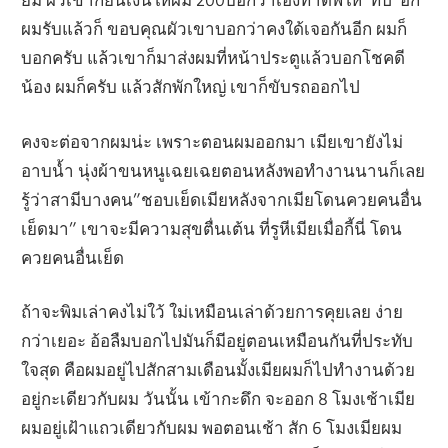
ผมรับแล้วก็ ขอบคุณผัวเขาบอกว่าคงใด้เจอกันอีก ผมก็
บอกครับ แล้วเขาก็มาส่งผมที่หน้าประตูแล้วบอกโชคดี
น้อง ผมก็ครับ แล้วสักพักใหญ่ เขาก็ขับรถออกไป
คงจะต่อจากผมน่ะ เพราะตอนผมออกมา เมียเขายังไม่
อาบน้ำ นุ่งผ้าขนหนูเฉยเฉยตอนหลังพอทำงานนานก็เลย
รู้ว่าสามีบางคน”ชอบเย็ดเมียหลังจากเมียโดนควยคนอื่น
เย็ดมา” เขาจะมีความสุขตื่นเต้น ที่รูหีเมียเมื่อกี้นี่ โดน
ควยคนอื่นเย็ด
ถ้าจะพิมเล่าคงไม่ใว้ ใม่เหมือนเล่าด้วยการคุยเลย ง่าย
กว่าเยอะ อ้อลืมบอกไปมันก็มีอยู่ตอนเหมือนกันที่ประทับ
ใจสุด คือผมอยู่ไปสักสามเดือนมั้งเมียผมก็ไปทำงานด้วย
อยู่กะเดียวกับผม วันนั้น เข้ากะดึก จะออก 8 โมงเช้าเมีย
ผมอยู่เฝ้าแถวเดียวกับผม พอตอนเช้า สัก 6 โมงเมียผม