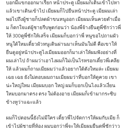
บอกมีแขกออกมาเรียก หน้าประตู เมียผมก็เดินเข้าไปหา
แล้วเขาเดินเข้าไป เมียผมก็ไปยืนหน้าประตู เมียผมเล่า
พอไปถึงผู้ชายก็ปลดผ้าขนหนูออก เมียผมเห็นควยดำเมื่อ
ม ก็ตกใจแต่ผู้ชายรีบพูดก่อนว่า น้องพี่จ้างยืนดูพี่ชักว่าวพี่
ให้ 300ดูพี่ชักให้เสร็จ เมียผมก็บอกว่าพี่ หนูขอไปถามผัว
หนูใด้ใหมเดี๋ยวผัวหนูเดินผ่านมาเห็นมันใม่ดี คือเขาให้
ยืนดูอยู่หน้าประตูไงเมียผมออกก็มาเล่าให้ผมฟังอย่างที่
ผมเล่าไป ถ้าผมว่าเอาไงผมก็ใม่เป็นไรหรอกเดี๋ยวพี่เคลีย
ให้ แล้วผมก็ถามเมียผมว่าแล้วอยากใด้ตังใหมล่ะ เมียผม
เฉย เฉย ยังใม่ตอบผมถามเมียผมว่าที่บอกให้ดูควย เขา
น่ะใหญ่ใหม เมียผมบอก ใหญ่ ผมก็บอกเป็นไงแล้วเงี่ยน
ใหมบอกมาตรง ตรง ใม่ต้องอาย เมียผมก็เข้ามากระซิบ
ข้างหูว่าแฉะแล้ว
ผมก็ไปตอนนี้ยังไม่มีใคร เดี๋ยวพี่ไปจัดการให้ผมกับเมีย ก็
เข้าไปผู้ชายที่ห้อง ผมบอกว่าพี่จะให้เมียผมยืนดูพี่ชักว่าว