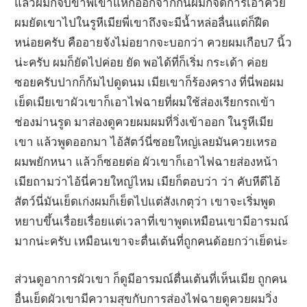
แล้วผมก็จับขาพี่เข้าแหกออกจากกันผมก็จัดการเอาควย
ผมยัดเขาไปในรูหีเมียพี่เขาถึงจะมีน้ำหล่อลื่นแต่ก็ฝืด
หน่อยครับ คืออายจังไม่อยากจะบอกว่า ควยผมเกือบ7 นิ้ว
น่ะครับ ผมก็ยัดไปค่อย ยัด พอได้ที่ก็เริ่ม กระเด้า ค่อย
ซอยครับปากก็ก้มไปดูดนม เมียเขาก็ร้องคราง ที่นี่พอผม
เย็ดเมียเขาผัวเขาก็เอาไฟฉายที่ผมใช้ส่องเรียกรถเข้า
ช่องม่านรูด มาส่องดูควยผมผมที่วิ่งเข้าออก ในรูหีเมีย
เขา แล้วพูดออกมา ไอ้สัตว์นี่ซอยใหญ่เลยมันควยเหรอ
ผมพยักหนา แล้วก็ซอยต่อ ผัวเขาก็เอาไฟฉายส่องหน้า
เมียถามว่าไอ้นี่ควยใหญ่ไหม เมียก็ตอบว่า ว่า คับหีดีไอ้
สัตว์นี่มันเย็ดเก่งผมก็เย็ดไปแต่สังเกตุว่า เขาจะเริ่มพูด
หยาบขึ้นเรื่อยเรื่อยแต่เวลาที่เขาพูดเหมือนเขามีอารมณ์
มากน่ะครับ เหมือนเขาจะตื่นเต้นที่ถูกคนด้อยกว่าเย็ดน่ะ
ส่วนดูอาการผัวเขา ก็ดูมีอารมณ์ตื่นเต้นที่เห็นเมีย ถูกคน
อื่นเย็ดผัวเขามีความสุขกับการส่องไฟฉายดูควยผมวิ่ง