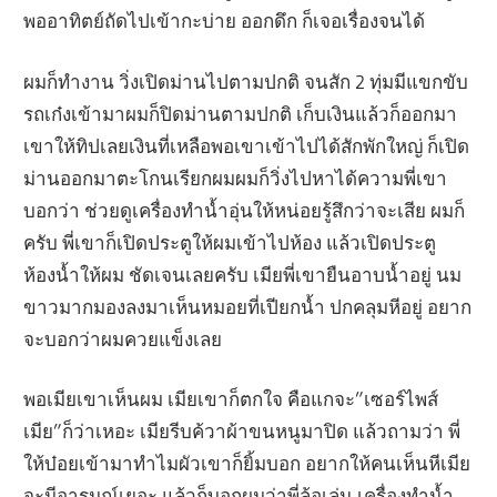
พออาทิตย์ถัดไปเข้ากะบ่าย ออกดึก ก็เจอเรื่องจนได้
ผมก็ทำงาน วิ่งเปิดม่านไปตามปกติ จนสัก 2 ทุ่มมีแขกขับ
รถเก๋งเข้ามาผมก็ปิดม่านตามปกติ เก็บเงินแล้วก็ออกมา
เขาให้ทิปเลยเงินที่เหลือพอเขาเข้าไปได้สักพักใหญ่ ก็เปิด
ม่านออกมาตะโกนเรียกผมผมก็วิ่งไปหาได้ความพี่เขา
บอกว่า ช่วยดูเครื่องทำน้ำอุ่นให้หน่อยรู้สึกว่าจะเสีย ผมก็
ครับ พี่เขาก็เปิดประตูให้ผมเข้าไปห้อง แล้วเปิดประตู
ห้องน้ำให้ผม ชัดเจนเลยครับ เมียพี่เขายืนอาบน้ำอยู่ นม
ขาวมากมองลงมาเห็นหมอยที่เปียกน้ำ ปกคลุมหีอยู่ อยาก
จะบอกว่าผมควยแข็งเลย
พอเมียเขาเห็นผม เมียเขาก็ตกใจ คือแกจะ”เซอร์ไพส์
เมีย”ก็ว่าเหอะ เมียรีบค้วาผ้าขนหนูมาปิด แล้วถามว่า พี่
ให้บ๋อยเข้ามาทำไมผัวเขาก็ยิ้มบอก อยากให้คนเห็นหีเมีย
จะมีอารมณ์เยอะ แล้วก็บอกผมว่าพี่ล้อเล่น เครื่องทำน้ำ