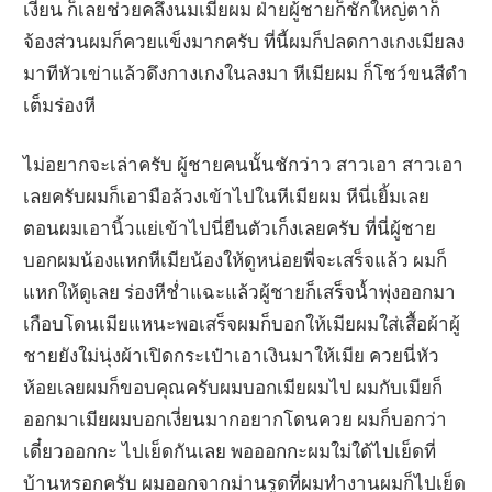
เงี่ยน ก็เลยช่วยคลึงนมเมียผม ฝ่ายผู้ชายก็ชักใหญ่ตาก็
จ้องส่วนผมก็ควยแข็งมากครับ ที่นี้ผมก็ปลดกางเกงเมียลง
มาทีหัวเข่าแล้วดึงกางเกงในลงมา หีเมียผม ก็โชว์ขนสีดำ
เต็มร่องหี
ไม่อยากจะเล่าครับ ผู้ชายคนนั้นชักว่าว สาวเอา สาวเอา
เลยครับผมก็เอามือล้วงเข้าไปในหีเมียผม หีนี่เยิ้มเลย
ตอนผมเอานิ้วแย่เข้าไปนี่ยืนตัวเก็งเลยครับ ที่นี่ผู้ชาย
บอกผมน้องแหกหีเมียน้องให้ดูหน่อยพี่จะเสร็จแล้ว ผมก็
แหกให้ดูเลย ร่องหีช่ำแฉะแล้วผู้ชายก็เสร็จน้ำพุ่งออกมา
เกือบโดนเมียแหนะพอเสร็จผมก็บอกให้เมียผมใส่เสื้อผ้าผู้
ชายยังใม่นุ่งผ้าเปิดกระเป๋าเอาเงินมาให้เมีย ควยนี่หัว
ห้อยเลยผมก็ขอบคุณครับผมบอกเมียผมไป ผมกับเมียก็
ออกมาเมียผมบอกเงี่ยนมากอยากโดนควย ผมก็บอกว่า
เดี๋ยวออกกะ ไปเย็ดกันเลย พอออกกะผมใม่ใด้ไปเย็ดที่
บ้านหรอกครับ ผมออกจากม่านรูดที่ผมทำงานผมก็ไปเย็ด