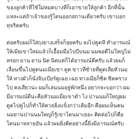
ของลูกค้าที่ใช้ใม่หมดบางทีก็เอาขายให้ลูกค้า อีกที่นั้น
แหละแต่ถ้าเจ้าของรู้โดนออกสถานเดียวครับ เขาบอก
ทุจริตครับ
ต่อครับผมก็ใส่ถุงยางเสร็จก็ลุยครับ ลงไปดูดหี ทำอารมณ์
ให้เมียเขาใหม่แล้วก็เอื้อมมือไปบีบนม นมพอดีไม่ใหญ่ไม่
หรอก ยาน ยาน นิด นิดแต่ก็ได้อารมณ์ดีครับ แล้วผมก็
เลื่อนขึ้นไปดูดนมเมียเขา ดูด ขาวที่ซ้ายที่ดูดเลียหัวนม
ให้ ทางผัวก็นั่งจิบเบียร์ดูเฉย เฉย ทางเมียก็ซิด ซิดคราง
ไป คงเสียวน่ะ ผมก็เล่นนมอยู่พักหนึ่ง อยากจะบอกว่า ผม
มีอารมณ์ดีน่ะคือหัวนมเมียเขาดำ ไง ปานนมก็ใหญ่ผม
ดูดไปดูไปก็ทำให้ควยยิ่งแข็งกว่าเดิมอีก คือผมเห็นคน
นมยานปานนมใหญ่ก็รู้เขาโดนมาเยอะ คิดต่อไปก็คือ
โดนมาหลายอัน แล้วผมยิ่งคิดอย่างนี้ยิ่งมีอารมณ์ครับ