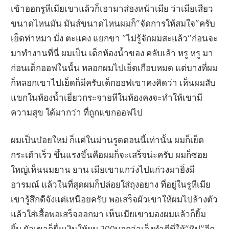
เข้าออกรูหีเมียเขาแล้วก็เอามาส่องหน้าเมีย ว่าเมียเสียว
ขนาดไหนมัน มันส์ขนาดไหนผมก็”จัดการให้สมใจ”ครับ
เย็ดท่าหมา มั่ง ตะแคง แยกขา ”ไม่รู้จักผมสะแล้ว”ก่อนจะ
มาทำงานที่นี่ ผมเป็น เด็กห้องน้ำของ คลับเล้า หรู หรู มา
ก่อนเด็กออฟในนั้น หลอกผมไปเย็ดเกือบหมด แต่บางที่ผม
ก็หลอกเขาไปเย็ดก็มีครับเด็กออฟเขาคงคิดว่า เห็นผมสับ
แขกในห้องน้ำเยี่ยวกระจายหีในห้องคงจะทำให้เขามี
ความสุข ใด้มากว่า ที่ถูกแขกออฟไป
ผมเป็นบ๋อยใหม่ ก็แค่ในม่านรูดตอนนี้เท่านั้น ผมก็เย็ด
กระเด้าเร็ว ขึ้นแรงขึ้นคือผมก็จะเสร็จน่ะครับ ผมก็ซอย
ใหญ่เห็นนมยาน ยาน เมียเขาแกว่งไปแก่วงมายิ่งมี
อารมณ์ แล้วในที่สุดผมก็ปล่อยใส่ถุงอยาง ที่อยู่ในรูหีเมีย
เขารู้สึกดีจังแต่เหนือยครับ พอเสร็จผัวเขาให้ผมไปล้างตัว
แล้วใส่เสื้อพอเสร็จออกมา เห็นเมียเขามองผมแล้วก็ยิ้ม
ยิ้ม ผัวเขาก็ยื่นเงินให้ผม 200บอกว่าเอ็งทำดีพี่ให้”ทิป”อีก