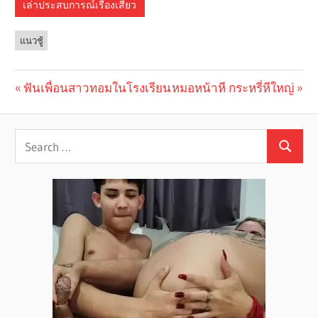
เล่าประสบการณ์เรื่องเสียว
แนวชู้
Previous
ฟันเพื่อนสาวทอมในโรงเรียน
Next
หมอหน้าหี กระหรี่หีใหญ่
Post
Post:
Post:
navigation