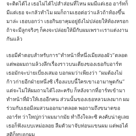
จะติดได้ไง เธอไม่ได้ไปสำส่อนที่ไหน ผมมีแต่เธอ อาร์ทก็
มีแต่เธอ จะกลัวทำไม ผมก็ถามเธอต่อว่าแล้วถ้าท้องขึ้น
มาล่ะ เธอบอกว่า เธอกินยาคุมอยู่ยังไม่ปล่อยให้ท้องหรอก
ถ้าจะมีลูกจริงๆ ก็คงจะปล่อยให้มีกับผมเพราะเราแต่งงาน
กันแล้ว
เธอมีคำตอบสำหรับการ”ทำหน้าที่หนึ่งเมียสองผัว”ตลอด
แต่พอผมถามล้วงลึกเรื่องราวบนเตียงของเธอกับอาร์ท
เธอมักจะบ่ายเบี่ยงเสมอ บอกผมว่าเพียงว่า “ผมต้องไม่
ก้าวก่ายอีกฝ่ายหนึ่งซิ เรื่องแบบนี้ใครเขาเอามาพูดกัน”
แต่จะไม่ให้ผมถามได้ไงละครับ ก็หลังจากที่อาร์ทเข้ามา
ทำหน้าที่ผัวให้เธออีกคน ส่วนนั้นของเธอหลวมลงมาก ผม
ร่วมกับเธอมีลมสวนออกมาตลอด พอถามถึงขนาดขอ
งอาร์ท ว่าใหญ่กว่าผมมากมัย ทำถึงใจละซิ คงคับน่าดูเลย
เธอก็ฟังแบบเหม่อลอย ลืมตัวมาจับท่อนแขนผม แต่พอได้
สติก็ทุบอกผม