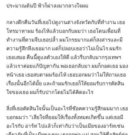
ประมาณต้นปี ฟ้าก็ผ่าลงมากลางใจผม
กลางดึกคืนวันที่เธอไปดูงานต่างจังหวัดกับที่ทำงาน เธอ
โทรมาหาผม ร้องไห้แล้วบอกกับผมว่า เธอโดนเพื่อนที่
ทำงานที่ตามจีบเธอปล้ำ ผมโกรธมากแต่ก็สงสารและมี
ความรู้สึกหึงเธอมาก แต่ก็ปลอบเธอว่าไม่เป็นไร ผมรัก
เธอเสมอ คืนนี้ดูแลตัวเองให้ดี แล้วรีบกลับมากรุงเทพฯ
แล้วเราค่อยแก้ปัญหากัน พอเธอกลับมา ผมก็กอดเธอ มอง
หน้าเธอ เธอสบตาผมร้องไห้ เธอบอกผมว่าไม่ให้ถามเธอ
เรื่องนั้นอีกได้มั้ย และถ้าผมรักเธอก็ให้ยอมรับการตัดสิน
ใจของเธอ ผมก็รับปากโดยไม่ได้คิดอะไร
สิ่งที่เธอตัดสินใจนั้นเป็นอะไรที่ช๊อคความรู้สึกผมมาก เธอ
บอกผมว่า “เสียใจที่ยอมให้เรื่องทั้งหมดเกิดขึ้น แต่เธอมี
อะไรกับ อาร์ท ไปแล้วก็เท่ากับว่าเป็นเมียของอาร์ทเช่น
เดียวกับที่เป็นเมียของผม เธอถูกพ่อ-แม่ สอนให้ซื่อสัตย์ต่อ