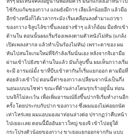
หรี่ๆ ผมเห็นจิคลึงอยู่นานพอสมควร มันก็แกล้งเอาหน้าไป
ไซ้กับแก้มของกวาง แถมยังมีการ เลียเล็กน้อยอีก แล้วมือ
อีกข้างหนึ่งก็ได้เวลากระมัง เริ่มเคลื่อนลงต่ำมาแถวขา
ของกวาง จิลูบไล้ขาขึ้นลงอย่างช้าๆ แล้วก็อ้อม มือหักเข้า
ด้านใน ตอนนั้นผมเริ่มร้องเพลงตามตัวหนังไม่ทัน (แกล้ง
เปิดเพลงสากล แล้วทำเป็นร้องไม่ทัน) เพราะตาของ ผม
หันไปสนใจเกมใหม่ที่จิกำลังเริ่มนั่นเอง หลังจากจิเอามือ
ผ่านเข้าไปยังขาด้านในแล้ว มันก็ลูบขึ้น ผมเห็นกวางเริ่ม
จะมี อารมณ์มั้ง ขาที่บีบเข้าหากันก็เริ่มแยกออก ตามมือที่
ค่อยล้วงเข้าไป ตอนนี้ท่าของกวางเปลี่ยนจากนั่งเป็นกึ่ง
นอนแบบนโซฟา ขณะที่ด้านล่างโดนรุกเร้าอยู่นั้น ท่อน
บนจิก็ไม่ละเว้น เพื่อเพิ่มอารมณ์ยิ่งขึ้นปากจิเริ่มทำงานอีก
ครั้ง โดยประกบกับปาก ของกวาง ซึ่งผมมองไม่ค่อยถนัด
เท่าไหร่เลย ผมแอบมองมาท่อนล่างต่อ ปรากฏว่าคืบหน้า
ไปเยอะเลย ตอนนี้มืออันยาวใหญ่ ของจิ เข้าไปอยู่ใต้
กระโปรงตัวน้อยของกวาง ขาเธอแยกออกจากกัน แบบ