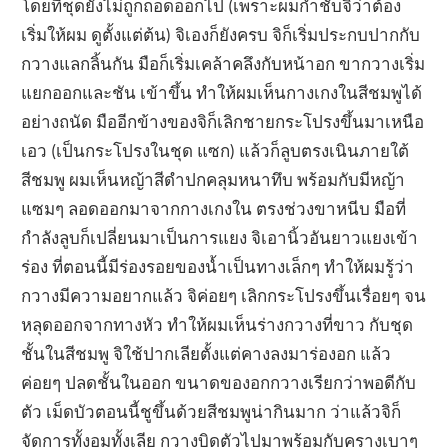
โดยที่ชุดยังไม่ถูกถอดออกไป (เพราะผมกำชับจิว่าต้อง
เริ่มให้ผม ดูตั้งแต่ต้น) จิเองก็ยังครบ จิก็เริ่มประกบปากกับ
กวางแลกลิ้นกัน มือก็เริ่มเคล้าคลึงกับหน้าอก ขากวางเริ่ม
แยกออกและชัน เข้าขึ้น ทำให้ผมเห็นกางเกงในสีชมพูได้
อย่างถนัด มืออีกข้างของจิก็เลิกชายกระโปรงขึ้นมาเหนือ
เอว (เป็นกระโปรงในชุด แซก) แล้วก็ลูบตรงเนินภายใต้
สีชมพู ผมเห็นหญ้าสีดำปกคลุมหนาทึบ พร้อมกับมีหญ้า
แซมๆ ลอดออกมาจากกางเกงใน ตรงช่วงขาหนีบ มือที่
กำลังลูบก็เปลี่ยนมาเป็นการแยง จิเอานิ้วอันยาวแยงเข้า
ร่อง ที่ตอนนี้มีร่องรอยของน้ำเป็นทางเล็กๆ ทำให้ผมรู้ว่า
กวางมีความอยากแล้ว จิค่อยๆ เลิกกระโปรงขึ้นเรื่อยๆ จน
หลุดออกจากทางหัว ทำให้ผมเห็นร่างกวางที่ขาว กับชุด
ชั้นในสีชมพู จิใช้ปากเลียตั้งแต่คางลงมาร่องอก แล้ว
ค่อยๆ ปลดชั้นในออก ขนาดของอกกวางเรียกว่าพอดีกับ
ตัว เม็ดบัวตอนนี้ชูขึ้นด้วยสีชมพูน่ากินมาก ว่าแล้วจิก็
จัดการทั้งอมทั้งเลีย กวางบิดตัวไปมาพร้อมกับครางเบาๆ