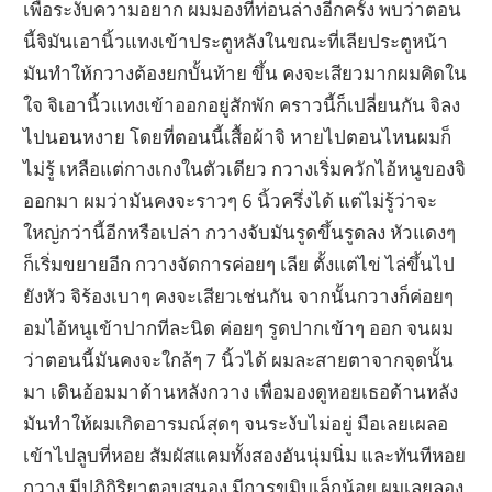
เพื่อระงับความอยาก ผมมองที่ท่อนล่างอีกครั้ง พบว่าตอน
นี้จิมันเอานิ้วแทงเข้าประตูหลังในขณะที่เลียประตูหน้า
มันทำให้กวางต้องยกบั้นท้าย ขึ้น คงจะเสียวมากผมคิดใน
ใจ จิเอานิ้วแทงเข้าออกอยู่สักพัก คราวนี้ก็เปลี่ยนกัน จิลง
ไปนอนหงาย โดยที่ตอนนี้เสื้อผ้าจิ หายไปตอนไหนผมก็
ไม่รู้ เหลือแต่กางเกงในตัวเดียว กวางเริ่มควักไอ้หนูของจิ
ออกมา ผมว่ามันคงจะราวๆ 6 นิ้วครึ่งได้ แต่ไม่รู้ว่าจะ
ใหญ่กว่านี้อีกหรือเปล่า กวางจับมันรูดขึ้นรูดลง หัวแดงๆ
ก็เริ่มขยายอีก กวางจัดการค่อยๆ เลีย ตั้งแต่ไข่ ไล่ขึ้นไป
ยังหัว จิร้องเบาๆ คงจะเสียวเช่นกัน จากนั้นกวางก็ค่อยๆ
อมไอ้หนูเข้าปากทีละนิด ค่อยๆ รูดปากเข้าๆ ออก จนผม
ว่าตอนนี้มันคงจะใกล้ๆ 7 นิ้วได้ ผมละสายตาจากจุดนั้น
มา เดินอ้อมมาด้านหลังกวาง เพื่อมองดูหอยเธอด้านหลัง
มันทำให้ผมเกิดอารมณ์สุดๆ จนระงับไม่อยู่ มือเลยเผลอ
เข้าไปลูบที่หอย สัมผัสแคมทั้งสองอันนุ่มนิ่ม และทันทีหอย
กวาง มีปฏิกิริยาตอบสนอง มีการขมิบเล็กน้อย ผมเลยลอง