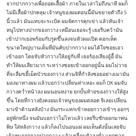
จากปากกวางเพื่อถอดเสื้อผ้า ภายในเวลาไม่ถึงนาที ผมก็
ไม่มีเสื้อผ้าปกคลุม เจ้าหนูของผมตอนนี้มันขยายตัวถึง 5
นิ้วแล้ว มันแทบจะระเบิด ผมจัดการคุกเข่า แล้วหันเจ้า
หนูไปทางปากของกวาง เหมือนเธอจะรู้ เธอรีบคว้ามัน
เข้าปากเธอพร้อมกับรูดขึ้นลงจนหัวผมเปิด ดอกเห็ด
ขนาดใหญ่บานเต็มที่มันคับปากกวาง ผมได้ใจซอยเอว
เข้าออก โดยจับหัวกวางให้อยู่กับที่ เธอร้องเสียงอู้อี้ มัน
ทำให้ผมเสียวมาก ระหว่างซอยเข้าออกอยู่นั้น ผมไม่วาย
ที่จะลืมขยี้เม็ดบัวของกวาง ส่วนจิที่กำลังซอยอย่างเมามัน
มองมาทางผม แล้วบอกว่าเปลี่ยนท่าเหอะ ผมก็ OK ผมจับ
กวางคว่ำหน้าลง ผมนอนหงาย ยกบั้นท้ายของกวางให้สูง
ขึ้น โดยที่กวางยังคงอมเจ้าหนูของผมตลอด จิเลยเปลี่ยน
มาเข้าด้านหลังบ้าง มันกระแทกเข้าหอยกวางเข้าๆ ออกๆ
อยู่พักหนึ่ง จนมันบอกว่าไม่ไหวแล้ว เลยรีบชักออกมาพ่น
พิษ ใส่หลังกวาง แล้วก็ลงไปนอนแผ่ ผมเห็นดังนั้นเลยจับ
เจ้าหนูออกจากปากกวาง แล้วเคลื่อนตัวลงต่ำ แยกขาก