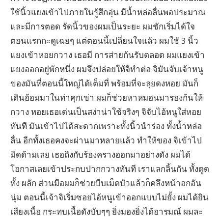
ใช้นิ้วแยงเข้าไปภายในรู้สึกอุ่น มีน้ำหล่อลื่นพอประมาณ
และมีการตอด รัดนิ้วของผมเป็นระยะ ผมชักเริ่มได้ใจ
ตอนแรกกะดูเฉยๆ แต่ตอนนี้เปลี่ยนใจแล้ว ผมใช้ 3 นิ้ว
แยงเข้าหอยกวาง เธอมี การส่ายก้นรับตลอด ผมแยงเข้า
แยงออกอยู่พักหนึ่ง ผมจึงปล่อยให้จิทำต่อ จิมันจับเจ้าหนู
ของมันที่ตอนนี้ใหญ่ได้เต็มที่ พร้อมที่จะลุยดงหอย มันก็
เดินอ้อมมาในท่าคุกเข่า ผมก็ช่วยหาหมอนมารองก้นให้
กวาง หอยเธอเด่นเป็นสง่าน่าใช้จริงๆ จิจับไอ้หนูใส่หอย
ทันที มันเข้าไปได้สะดวกเพราะทั้งนิ้วนำร่อง ทั้งน้ำหล่อ
ลื่น อีกทั้งเธอคงจะผ่านมาหลายแล้ว ทำให้ของ จิเข้าไป
มิดด้ามเลย เธอถึงกับร้องครางออกมาอย่างดัง ผมได้
โอกาสเลยเข้าประกบปากกวางทันที เราแลกลิ้นกัน ทั้งดูด
ทั้ง ผลัก ส่วนมือผมก็ช่วยบีบเม็ดบัวแล้วก็คลึงหน้าอกอัน
นุ่ม ตอนนี้เจ้าจิเริ่มซอยไอ้หนูเข้าออกแบบไม่ยั้ง ผมได้ยิน
เสียงเนื้อ กระทบเนื้อดังบับๆๆ ยิ่งมองยิ่งได้อารมณ์ ผมละ