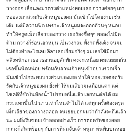
วางออก เลื่อนลงมาตรงตำแหน่งหอยเธอ กวางค่อยๆ เอา
หอยลงมาสวมกับเจ้าหนูของผม มันเข้าไปโดยง่ายเช่น
เดิม แต่มีความฟิต เพราะเจ้าหนูผมจะออกอ้วนๆ หน่อย
ทำให้ครูดเม็ดเสียวของกวาง เธอร้องซี้ดๆๆ พอลงไปมิด
ด้าม กวางก็ร่อนเอวหมุน เป็นวงกลม ทั้งกดทั้งเด้ง จนผม
ไม่ต้องทำอะไรเลย ลีลาเธอเยื่ยมจริงๆ ผมเลยใช้มือมา
คลึงหน้าอกเธอ เธอวนอยู่สักพัก คงจะเหนื่อย ผมเลยยกก้น
เธอขึ้นนิดหน่อย พร้อมกับสวนเจ้าหนูเข้าอย่างรวดเร็ว
มันเข้าไปกระทบบางส่วนของเธอ ทำให้ หอยเธอตอดรับ
รัดกับเจ้าหนูของผม ยิ่งทำให้ผมเสียวจนเกือบแตก แต่
โชคดีที่ชักในห้องน้ำไปรอบหนึ่งแล้ว เลยทนต่อได้ ผม
กระแทกขึ้นไป นานเท่าไหนจำไม่ได้ แต่ทุกครั้งต้องครูด
เม็ดเสียวของกวางตลอด จนเธอบอกผมว่ากำลังจะถึงแล้ว
นะ ผมยิ่งรีบซอยเข้าออกอย่างเร็ว การตอดรัดของหอย
กวางก็เกิดพร้อมๆ กับการที่ผมจับเจ้าหนูมาพ่นพิษบนหอย