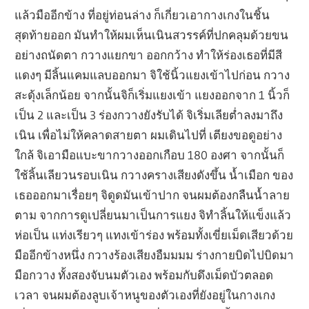
แล้วมืออีกข้าง ที่อยู่ท่อนล่าง ก็เกี่ยวเอากางเกงในชิ้น
สุดท้ายออก มันทำให้ผมเห็นเนินสวรรค์ที่ปกคลุมด้วยขน
อย่างถนัดตา กวางแยกขา ออกกว้าง ทำให้ร่องเธอที่มีสี
แดงๆ มีลิ้นแคมแลบออกมา จิใช้นิ้วแยงเข้าไปก่อน กวาง
สะดุ้งเล็กน้อย จากนั้นจิก็เริ่มแยงเข้า แยงออกจาก 1 นิ้วก็
เป็น 2 และเป็น 3 ร่องกวางยังรับได้ จิเริ่มเลียต่ำลงมาถึง
เนิน เพื่อไม่ให้คลาดสายตา ผมเดินไปที่ เตียงขอดูอย่าง
ใกล้ จิเอามือแบะขากวางออกเกือบ 180 องศา จากนั้นก็
ใช้ลิ้นเลียวนรอบเนิน กวางครางเสียงดังขึ้น น้ำเมือก ของ
เธอออกมาเรื่อยๆ จิดูดมันเข้าปาก จนผมต้องกลืนน้ำลาย
ตาม จากการดูเปลี่ยนมาเป็นการแยง จิทำลิ้นให้แข็งแล้ว
ห่อเป็น แท่งเรียวๆ แทงเข้าร่อง พร้อมทั้งเขี่ยเม็ดเสียวด้วย
มืออีกข้างหนึ่ง กวางร้องเสียงอืมมมม ร่างกายบิดไปบิดมา
มือกวาง ทั้งสองจับนมตัวเอง พร้อมกับดึงเม็ดบัวตลอด
เวลา จนผมต้องลูบเจ้าหนูของตัวเองที่ยังอยู่ในกางเกง