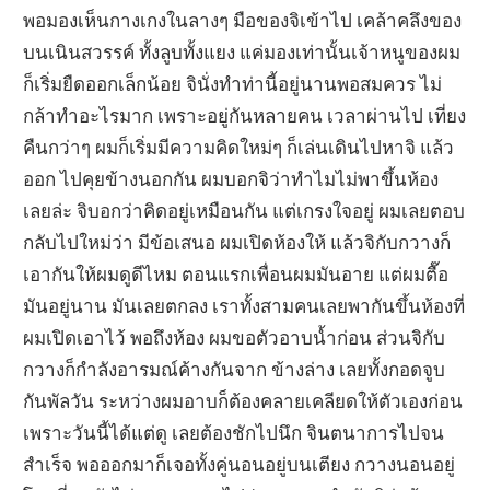
พอมองเห็นกางเกงในลางๆ มือของจิเข้าไป เคล้าคลึงของ
บนเนินสวรรค์ ทั้งลูบทั้งแยง แค่มองเท่านั้นเจ้าหนูของผม
ก็เริ่มยืดออกเล็กน้อย จินั่งทำท่านี้อยู่นานพอสมควร ไม่
กล้าทำอะไรมาก เพราะอยู่กันหลายคน เวลาผ่านไป เที่ยง
คืนกว่าๆ ผมก็เริ่มมีความคิดใหม่ๆ ก็เล่นเดินไปหาจิ แล้ว
ออก ไปคุยข้างนอกกัน ผมบอกจิว่าทำไมไม่พาขึ้นห้อง
เลยล่ะ จิบอกว่าคิดอยู่เหมือนกัน แต่เกรงใจอยู่ ผมเลยตอบ
กลับไปใหม่ว่า มีข้อเสนอ ผมเปิดห้องให้ แล้วจิกับกวางก็
เอากันให้ผมดูดีไหม ตอนแรกเพื่อนผมมันอาย แต่ผมตื๊อ
มันอยู่นาน มันเลยตกลง เราทั้งสามคนเลยพากันขึ้นห้องที่
ผมเปิดเอาไว้ พอถึงห้อง ผมขอตัวอาบน้ำก่อน ส่วนจิกับ
กวางก็กำลังอารมณ์ค้างกันจาก ข้างล่าง เลยทั้งกอดจูบ
กันพัลวัน ระหว่างผมอาบก็ต้องคลายเคลียดให้ตัวเองก่อน
เพราะวันนี้ได้แต่ดู เลยต้องชักไปนึก จินตนาการไปจน
สำเร็จ พอออกมาก็เจอทั้งคู่นอนอยู่บนเตียง กวางนอนอยู่