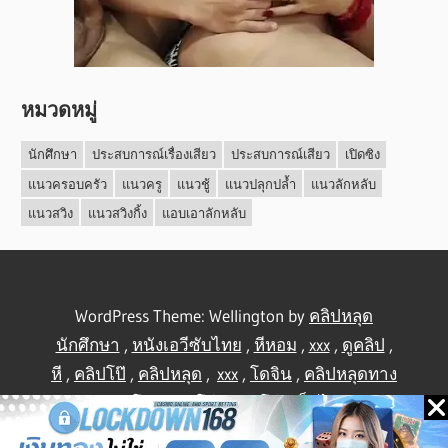
หมวดหมู่
นักศึกษา
ประสบการณ์เรื่องเสียว
ประสบการณ์เสียว
เปิดซิง
แนวครอบครัว
แนวครู
แนวชู้
แนวปลุกปล้ำ
แนวลักหลับ
แนวสวิง
แนวสวิงกิ้ง
แอบเอาลักหลับ
WordPress Theme: Wellington by
คลิปหลุด
นักศึกษา
,
หนังเอวีซับไทย
,
หีหอม
,
xxx
,
ดูคลิป
,
หี
,
คลิปโป๊
,
คลิปหลุด
,
xxx
,
โดจิน
,
คลิปหลุดทาง
บ้าน
,
คลิปโป้
,
คลิปโป๊
,
คลิปโป๊
,
เย็ดไทย
,
คลิป
หลุดไทย
.