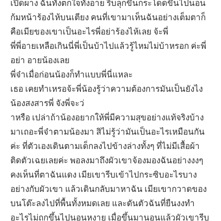
เปิดผาง ฉันทั้งตกใจทั้งอาย รีบลุกขึ้นกระโดดขึ้นไปนอน
ก้มหน้าร้องไห้บนเตียง คนที่เขามาเห็นฉันอย่างเต็มตาก็
คือเมียของเขาเป็นอะไรพี่อย่าร้องไห้เลย จ้ะพี่
พี่พี่อายเหลือเกินนี่พี่เป็นบ้าไปแล้วรู้ไหมไม่บ้าหรอก ค่ะพี่
อย่า อายน้องเลย
พี่จ๋าเมื่อก่อนน้องก็ทำแบบพี่นี่แหละ
เธอ เคยทำเหรอจ้ะพี่น้องรู้ว่าความต้องการมันเป็นยังไง
น้องสงสารพี่ จังพี่จะว่
าหรือ เปล่าถ้าน้องอยากให้พี่มีความสุขอย่างแท้จริงบ้าง
มาเถอะพี่จ๋าตามน้องมา สิไม่รู้ว่ามันเป็นอะไรเหมือนกัน
ค่ะ ที่ตัวเองเดินตามเด็กลงไปข้างล่างทั้งๆ ที่ไม่มีเสื้อผ้า
ติดตัวเฉยเลยค่ะ พอลงมาถึงผัวเขาจ้องมองฉันอย่างงงๆ
คงเห็นที่ตาฉันแดง เมียเขารีบเข้าไปกระซิบอะไรบาง
อย่างกับผัวเขา แล้วเดินกลับมาหาฉัน เมียเขากวาดของ
บนโต๊ะลงไปที่พื้นทั้งหมดเลย และดันตัวฉันที่ยืนงงทำ
อะไรไม่ถูกขึ้นไปนอนหงาย เมื่อขึ้นมานอนแล้วผัวเขารีบ