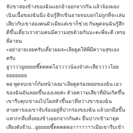
จับขาสองข้างของฉันแยกอ้าออกจากกัน แล้วจ้องมอง
เนินเนื้อของฉันนิ่ง ฉันรู้สึกเขินอายจนบอกไม่ถูกที่จะเล่น
เสียวกับเขาสองคนผัวเมียแต่เขาก็ช่วย กันพูดจนฉันรู้สึก
ดีขึ้นเดี๋ยวเราสามคนมีความสุขด้วยกันนะคะพี่จะดี เหรอ
พี่อายน
ะอย่าอายเลยครับเดี๋ยวผมจะเลียดูดให้พี่มีความสุขเอง
ครับ
อูววววอูยยยยซี๊ดดดดโอววววน้องจ๋าสะเสียววววโอย
ยยยยยยย
พอ พูดจบเขาก็ก้มหน้าลงมาเลียดูดร่องหอยของฉัน เอว
ของฉันมันลอยขึ้นเองเลยค่ะ ด้วยความเสียวที่มันเกิดขึ้น
เขารีบคุกเข่าลงไปโผล่หัวขึ้นมาที่หว่างขาของฉัน
สายตาของเขาจับจ้องอยู่ที่ปากร่องของฉัน แล้วยกมือขึ้น
แหวกกลีบทั้งสองข้างออกจากกันค่ะ ยื่นปากเข้ามาดูด
เสียงดังจ๊วบ…อูยยยยซี๊ดดดดดอาาาาาาาเมียเขารีบเข้า