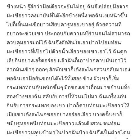
ข้างหน้า รู้สึกว่ามือเดียวจะยันไม่อยู่ ฉันจึงปล่อยมือจาก
มะเขือยาวลงมายันที่โต๊ะอีกข้างหนึ่ง พอฉันเงยหน้าขึ้น
ไปก็เห็นมะเขือยาวเสียบคารูหอยเขาอยู่ ด้วยความที่
อยากจะช่วยเขา ประกอบกับความหงี่ร่านจนไม่สามารถ
ควบคุมอารมณ์ได้ ฉันจึงตัดสินใจเอาปากไปอมท่อน
มะเขือยาวที่เปียกไปด้วยน้ำเสียวของเขาเอาไว้ ฉันดูด
เลียกินอย่างเอร็ดอร่อย แล้วฉันก็เอาปากคาบมันเอาไว้
ลากมันเข้าๆ ออกๆ สักพักเขาก็เด้งสะโพกสวนกลับมาเอง
พอฉันเอามือยันขอบโต๊ะไว้ทั้งสอง ข้าง ผัวเขาก็เริ่ม
กระแทกท่อนดุ้นหนักขึ้นๆ มือของเขาเอื้อมมาขยำนมทั้ง
สองข้างของฉัน สลับกับการบี้หัวนมไปมา ฉันเกร็งแอ่น
ก้นรับการกระแทกของเขา ปากก็คาบท่อนมะเขือยาวให้
เมียเขาเด้งสะโพกซอยอย่างอร่อยเสียว บางครั้งเขาก็
ขมิบรูหอยหนีบท่อนมะเขือยาวแล้วเด้งสวน จนท่อน
มะเขือยาวผลุบเข้ามาในปากฉันบ้าง ฉันจึงเป็นฝ่ายโดน