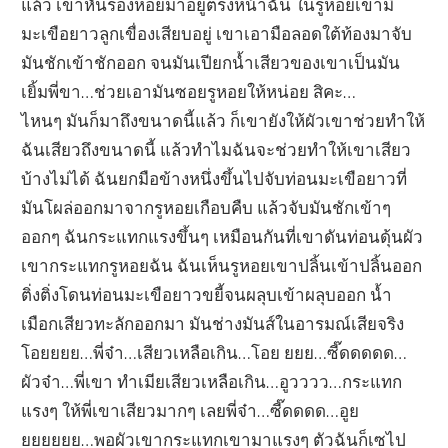
แล้ว เขาหันร่องหอยมาอยู่ตรงหน้าฉัน ในรูหอยเขามี
มะเขือยาวลูกเขื่องเสียบอยู่ เขาเอามือลอดใต้ท้องมาจับ
มันชักเข้าชักออก จนมันเปียกน้ำเสียวของเขาเป็นมัน
เยิ้มพี่ขา…ช่วยเอามันซอยรูหอยให้หน่อย สิคะ…
ไหนๆ มันก็มาถึงขนาดนี้แล้ว ก็เขายังให้ผัวเขาช่วยทำให้
ฉันเสียวถึงขนาดนี้ แล้วทำไมฉันจะช่วยทำให้เขาเสียว
บ้างไม่ได้ ฉันยกมือข้างหนึ่งขึ้นไปจับท่อนมะเขือยาวที่
มันโผล่ออกมาจากรูหอยเกือบคืบ แล้วจับมันชักเข้าๆ
ออกๆ ฉันกระแทกแรงขึ้นๆ เหมือนกันที่เขาดันท่อนดุ้นผัว
เขากระแทกรูหอยฉัน ฉันเห็นรูหอยเขาปลิ้นเข้าปลิ้นออก
ติ่งติ่งโดนท่อนมะเขือยาวขยี้จนผลุบเข้าผลุบออก น้ำ
เมือกเสียวทะลักออกมา มันช่างมันส์ในอารมณ์เสียจริง
โอยยยย…พี่จ๋า…เสียวเหลือเกิน…โอย ยยย…ซี๊ดดดดด…
ผัวจ๋า…พี่เขา ทำเมียเสียวเหลือเกิน…อูวววว…กระแทก
แรงๆ ให้พี่เขาเสียวมากๆ เลยพี่จ๋า…ซี๊ดดดด…อูย
ยยยยยย…พอผัวเขากระแทกเขามาแรงๆ ตัวฉันก็เซไป