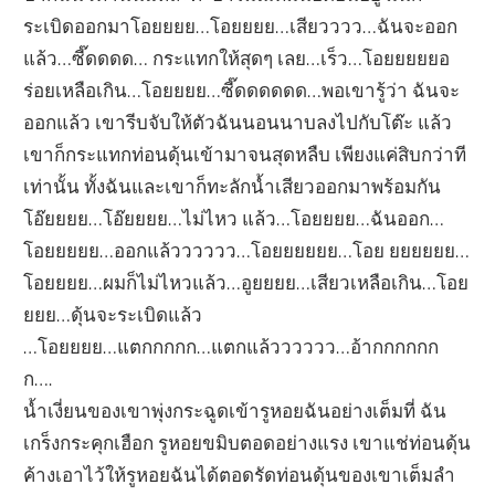
ระเบิดออกมาโอยยยย…โอยยยย…เสียวววว…ฉันจะออก
แล้ว…ซี๊ดดดด… กระแทกให้สุดๆ เลย…เร็ว…โอยยยยยอ
ร่อยเหลือเกิน…โอยยยย…ซี๊ดดดดดด…พอเขารู้ว่า ฉันจะ
ออกแล้ว เขารีบจับให้ตัวฉันนอนนาบลงไปกับโต๊ะ แล้ว
เขาก็กระแทกท่อนดุ้นเข้ามาจนสุดหลืบ เพียงแค่สิบกว่าที
เท่านั้น ทั้งฉันและเขาก็ทะลักน้ำเสียวออกมาพร้อมกัน
โอ๊ยยยย…โอ๊ยยยย…ไม่ไหว แล้ว…โอยยยย…ฉันออก…
โอยยยยย…ออกแล้วววววว…โอยยยยยย…โอย ยยยยยย…
โอยยยย…ผมก็ไม่ไหวแล้ว…อูยยยย…เสียวเหลือเกิน…โอย
ยยย…ดุ้นจะระเบิดแล้ว
…โอยยยย…แตกกกกก…แตกแล้วววววว…อ้ากกกกกก
ก….
น้ำเงี่ยนของเขาพุ่งกระฉูดเข้ารูหอยฉันอย่างเต็มที่ ฉัน
เกร็งกระคุกเฮือก รูหอยขมิบตอดอย่างแรง เขาแช่ท่อนดุ้น
ค้างเอาไว้ให้รูหอยฉันได้ตอดรัดท่อนดุ้นของเขาเต็มลำ