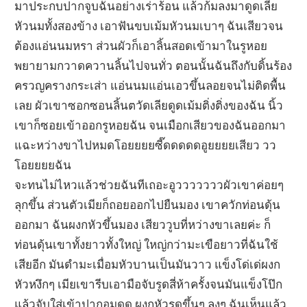
มาประกบปากจูบฉันอย่างเร่าร้อน แล้วก้มลงมาดูดเลีย
หัวนมทั้งสองข้าง เอาฟันขบเม้มหัวนมเบาๆ ฉันเสียวจน
ต้องแอ่นนมหรา ส่วนผัวก็เอาลิ้นสอดเข้ามาในรูหอย
พยายามกวาดควานลิ้นไปจนทั่ว ตอนนั้นฉันถึงกับดิ้นร้อง
ครวญครางกระเส่า แอ่นนมแอ่นเอวขึ้นลอยจนไม่ติดพื้น
เลย ผัวเขาซอกซอนลิ้นตวัดเลียดูดเม้มติ่งติ่งของฉัน นิ้ว
เขาก็ซอยเข้าออกรูหอยฉัน จนเมือกเสียวของฉันออกมา
แฉะหว่างขาไปหมดโอยยยยซี๊ดดดดดอูยยยยเสียว วว
โอยยยยฉัน
จะทนไม่ไหวแล้วช่วยฉันทีเถอะอูวววววววผัวเขาค่อยๆ
ลุกขึ้น ส่วนตัวเมียก็ถอยออกไปยืนมอง เขาควักท่อนดุ้น
ออกมา ฉันผงกหัวขึ้นมอง เสียววูบที่หว่างขาเลยค่ะ ก็
ท่อนดุ้นเขาทั้งยาวทั้งใหญ่ ใหญ่กว่ามะเขือยาวที่ฉันใช้
เสียอีก มันดำมะเมื่อมหัวบานเป็นมันวาว แข็งโด่เด่ผงก
หัวหงึกๆ เมียเขารีบเอามือจับรูดสี่ห้าครั้งจนมันแข็งโป๊ก
แล้วจับใส่เข้าปากอมดูด ผงกหัวรูดขึ้นๆ ลงๆ ฉันเห็นแล้ว