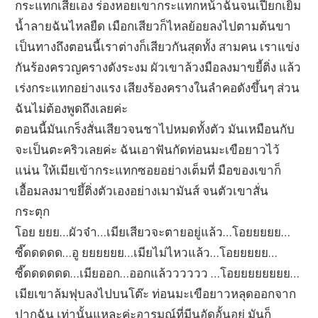
กระแทกเสียเอง ร่องหอยเขากระแทกหน้าฉันจนเปียกเยิ้ม
น้ำลายฉันไหลยืด เมือกเสียวก็ไหลย้อยลงไปตามต้นขา
เป็นทางถึงตอนนี้เราต่างก็เสียวกันสุดทั้ง สามคน เราแข่ง
กันร้องครวญครางดังระงม ผัวเขาล้วงมือลงมาขยี้ติ่ง แล้ว
เร่งกระแทกอย่างแรง เสียงร้องครางในลำคอดังขึ้นๆ ส่วน
ฉันไม่ต้องพูดถึงเลยค่ะ
ตอนนี้มันเกร็งสั่นเสียวจนชาไปหมดทั้งตัว มันเหมือนกับ
จะเป็นตะคริวเลยค่ะ ฉันเอาฟันกัดท่อนมะเขือยาวไว้
แน่น ให้เมียเข้ากระแทกซอยอย่างเต็มที่ มือของเขาก็
เอื้อมลงมาขยึ้ติ่งตัวเองอย่างเมามันส์ จนตัวเขาสั่น
กระตุก
โอย ยยย…ผัวจ๋า…เมียเสียวจะตายอยู่แล้ว…โอยยยยย…
ซี๊ดดดดด…อู ยยยยยย…เมียไม่ไหวแล้ว…โอยยยยย…
ซี๊ดดดดดด…เมียออก…ออกแล้วววววว …โอยยยยยยยย…
เมียเขาล้มฟุบลงไปบนโต๊ะ ท่อนมะเขือยาวหลุดออกจาก
ปากฉัน เท่านั้นแหละค่ะอารมณ์ที่มีนอัดอั้นอยู่ มันก็