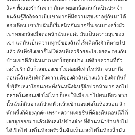
สิคะ ทั้งสองรักกันมาก มักจะหยอกล้อเล่นกันเป็นประจำ
จนฉันรู้สึกอิจฉาเมียเขามากที่มีความสุขเราอยู่กันมาได้
สองเดือน เขากับฉันก็เริ่มสนิทกันมากขึ้น จนบางครั้งผัว
เขาหยอกล้อเมียต่อหน้าฉันเลยค่ะ มันเป็นความสุขของ
เขา แต่มันเป็นความทุกข์ของฉันที่เริ่มคิดถึงผัวที่ตายไป
แล้ว อันที่จริงเขาก็ไม่ใช่คนที่เลวร้ายอะไรเลยค่ะ ตรงกัน
ข้ามเขาดีกับฉันมาก เอาใจทุกอย่าง แต่ด้วยความที่ตัว
เองไม่รัก มันก็เลยมองเขาไม่ค่อยดีเท่าไหร่นัก จนมาถึง
ตอนนี้ฉันเริ่มคิดถึงความดีของผัวฉันบ้างแล้ว ยิ่งคิดมันก็
ยิ่งรู้สึกเหงาใจจนกระทั่งวันหนึ่งฉันรู้สึกปวดหัวมาก ลุกไป
ตลาดในตอนเช้าไม่ไหว ก็เลยให้เมียเขาไปคนเดียว จาก
นั้นฉันก็กินยาแก้ปวดหัวแล้วเข้านอนต่อในห้องนอน สัก
พักหนึ่งก็ต้องลุกค่ะ เพราะความเคยชินที่ต้องตื่นตอนตีสี่ ก็
เลยลุกออกมาแล้วเดินลงไปข้างล่าง ที่ด้านหน้าร้านยังไม่
ได้เปิดไฟ แต่ในห้องครัวนั้นฉันเห็นแสงไฟในห้องน้ำมัน