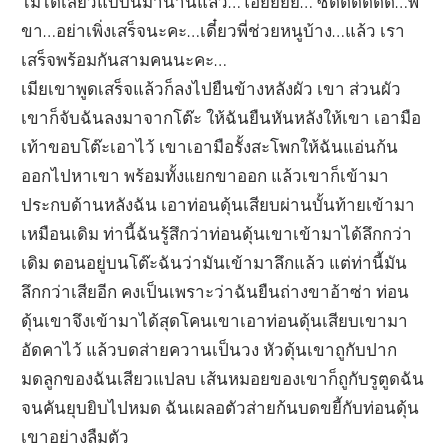
ไม่ได้เสียวแบบนี้มานานแล้ว…โอยยยย… ซี๊ดดดดดด…พี่
ขา…อย่าเพิ่งเสร็จนะคะ…เดี๋ยวพี่ช่วยหนูบ้าง…แล้ว เรา
เสร็จพร้อมกันสามคนนะคะ…
เมียเขาพูดเสร็จแล้วก็ลงไปยืนข้างหลังผัว เขา ส่วนผัว
เขาก็จับฉันลงมาจากโต๊ะ ให้ฉันยืนหันหลังให้เขา เอามือ
เท้าขอบโต๊ะเอาไว้ เขาเอามือรั้งสะโพกให้ฉันแอ่นก้น
ออกไปหาเขา พร้อมทั้งแยกขาออก แล้วเขาก็เข้ามา
ประกบด้านหลังฉัน เอาท่อนดุ้นเสียบผ่านบั้นท้ายเข้ามา
เหมือนเดิม ท่านี้ฉันรู้สึกว่าท่อนดุ้นเขาเข้ามาได้ลึกกว่า
เดิม ตอนอยู่บนโต๊ะฉันว่ามันเข้ามาลึกแล้ว แต่ท่านี้มัน
ลึกกว่าเสียอีก คงเป็นเพราะว่าฉันยืนถ่างขาอ้าซ่า ท่อน
ดุ้นเขาจึงเข้ามาได้สุดโคนเขาเอาท่อนดุ้นเสียบเขามา
อัดคาไว้ แล้วบดส่ายควานเป็นวง หัวดุ้นเขาถูกับปาก
มดลูกของฉันเสียวแปลบ เส้นหมอยของเขาก็ถูกับรูตูดฉัน
จนคันยุบยิบไปหมด ฉันเผลอตัวส่ายก้นบดขยี้กับท่อนดุ้น
เขาอย่างลืมตัว