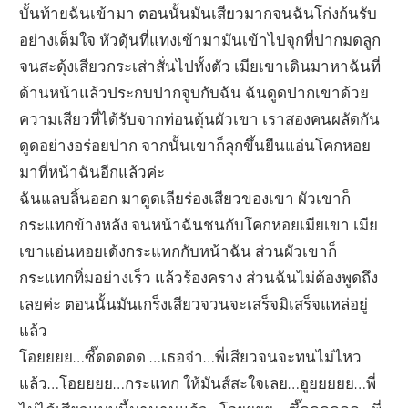
บั้นท้ายฉันเข้ามา ตอนนั้นมันเสียวมากจนฉันโก่งก้นรับ
อย่างเต็มใจ หัวดุ้นที่แทงเข้ามามันเข้าไปจุกที่ปากมดลูก
จนสะดุ้งเสียวกระเส่าสั่นไปทั้งตัว เมียเขาเดินมาหาฉันที่
ด้านหน้าแล้วประกบปากจูบกับฉัน ฉันดูดปากเขาด้วย
ความเสียวที่ได้รับจากท่อนดุ้นผัวเขา เราสองคนผลัดกัน
ดูดอย่างอร่อยปาก จากนั้นเขาก็ลุกขึ้นยืนแอ่นโคกหอย
มาที่หน้าฉันอีกแล้วค่ะ
ฉันแลบลิ้นออก มาดูดเลียร่องเสียวของเขา ผัวเขาก็
กระแทกข้างหลัง จนหน้าฉันชนกับโคกหอยเมียเขา เมีย
เขาแอ่นหอยเด้งกระแทกกับหน้าฉัน ส่วนผัวเขาก็
กระแทกทิ่มอย่างเร็ว แล้วร้องคราง ส่วนฉันไม่ต้องพูดถึง
เลยค่ะ ตอนนั้นมันเกร็งเสียวจวนจะเสร็จมิเสร็จแหล่อยู่
แล้ว
โอยยยย…ซี๊ดดดดด …เธอจ๋า…พี่เสียวจนจะทนไม่ไหว
แล้ว…โอยยยย…กระแทก ให้มันส์สะใจเลย…อูยยยยย…พี่