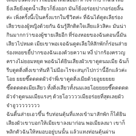
ยิ่งเลียยิ่งดูดน้ำเสียวก็ยิ่งออก มันก็ยิ่งอร่อยปากอร่อยลิ้น
ค่ะ เพิ่งครั้งนี้เป็นครั้งแรกในชีวิตค่ะ ที่ฉันได้ดูดเลียร่อง
เสียวของผู้หญิงด้วยกัน ฉันรู้สึกติดใจเสียแล้วสิคะ มันน่า
กินมากกว่าของผู้ชายเสียอีก ที่ร่องหอยของฉันตอนนี้มัน
เสียวไปหมด เมียเขาพอเจอฉันดูดเลียให้สักพักก็ร่อนส่าย
ร่องหอยขยี้ปากของฉันเองด้วยความ หงี่ ปากร้องครวญ
ครางไม่ยอมหยุด พอฉันได้ยินเสียงผัวเขาดูดนมเมีย ฉันก็
รีบดูดติ่งติ่งเขาทันที ไม่มีอะไรจะสนุกไปกว่านี้อีกแล้วค่ะ
โอย ยยยซี๊ดดดดผัวจ๋าพี่เขาดูดติ่งเมียด้วยอูยยยยย
ซี๊ดดดดดเมียเสียว ทั้งติ่งเสียวทั้งนมเลยโอยยยยซี๊ดดดดด
ผัวจ๋าดูดนมเมียแรงๆ ด้วยโอววววเมียอร่อยที่สุดเลยผัว
จ๋าอูวววววววว
ฉันดิ้นส่ายเอวขึ้น รับท่อนดุ้นที่แทงเข้ามาสักพัก ก็ได้ยิน
เสียงผัวเขาบอกให้เมียเขาลงมาก่อน พอเมียลงมา เขาก็
พลิกตัวฉันให้หมอบอยู่บนนั้น แล้วแทงท่อนดุ้นผ่าน