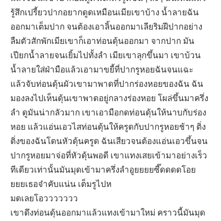
รู้สึกเปรี้ยวปากอยากดูดเหมือนเมียเขาบ้าง น้ำลายฉัน
ออกมาเต็มปาก จนต้องเอาลิ้นออกมาเลียริมฝีปากอย่าง
ลืมตัวสักพักเมียเขาก็เอาท่อนดุ้นออกมา จากปาก มัน
เปียกน้ำลายจนเยิ้มไปทั้งลำ เมียเขาลุกขึ้นมา เขาบ้วน
น้ำลายใส่ฝ่ามือแล้วเอามาขยี้ที่ปากรูหอยฉันจนแฉะ
แล้วจับท่อนดุ้นผัวเขามาพาดที่ปากร่องหอยของฉัน ฉัน
มองลงไปเห็นดุ้นเขาพาดอยู่กลางร่องหอย โผล่ขึ้นมาครึ่ง
ลำ ดูมันน่ากลัวมาก เขาเอามือกดท่อนดุ้นให้นาบกับร่อง
หอย แล้วแอ่นเอวไสท่อนดุ้นให้ครูดกับปากรูหอยช้าๆ ติ่ง
ติ่งของฉันโดนหัวดุ้นครูด ฉันเสียวจนต้องแอ่นเอวขึ้นจน
ปากรูหอยมาจ่อที่หัวดุ้นพอดี เขาแทงเสยเข้ามาอย่างเร็ว
ทีเดียวเท่านั้นมันมุดเข้ามาครึ่งลำอูยยยยซี๊ดดดดโอย
ยยยเธอจ๋าคับแน่น เต็มรูไปห
มดเลยโอววววววว
เขาดึงท่อนดุ้นออกมาแล้วแทงเข้ามาใหม่ คราวนี้มันมุด