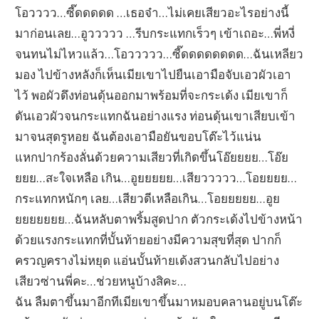
โอวววว…ซี๊ดดดดด …เธอจ๋า…ไม่เคยเสียวอะไรอย่างนี้
มาก่อนเลย…อูววววว …รีบกระแทกเร็วๆ เข้าเถอะ…พี่หงี่
จนทนไม่ไหวแล้ว…โอววววว…ซี๊ดดดดดดดด…ฉันเหลียว
มอง ไปข้างหลังก็เห็นเมียเขาไปยืนเอามือจับเอวผัวเอา
ไว้ พอผัวดึงท่อนดุ้นออกมาพร้อมที่จะกระเด้ง เมียเขาก็
ดันเอวผัวจนกระแทกฉันอย่างแรง ท่อนดุ้นเขาเสียบเข้า
มาจนสุดรูหอย ฉันต้องเอามือยันขอบโต๊ะไว้แน่น
แหกปากร้องลั่นด้วยความเสียวที่เกิดขึ้นโอ๊ยยยย…โอ๊ย
ยยย…สะใจเหลือ เกิน…อูยยยยย…เสียววววว…โอยยยย…
กระแทกหนักๆ เลย…เสียวดีเหลือเกิน…โอยยยยย…อูย
ยยยยยยย…ฉันหลับตาพริ้มสูดปาก ตัวกระเด้งไปข้างหน้า
ด้วยแรงกระแทกที่บั้นท้ายอย่างมีความสุขที่สุด ปากก็
ครวญครางไม่หยุด แอ่นบั้นท้ายเด้งสวนกลับไปอย่าง
เสียวซ่านพี่คะ…ช่วยหนูบ้างสิคะ…
ฉัน ลืมตาขึ้นมาอีกทีเมียเขาขึ้นมาหมอบคลานอยู่บนโต๊ะ