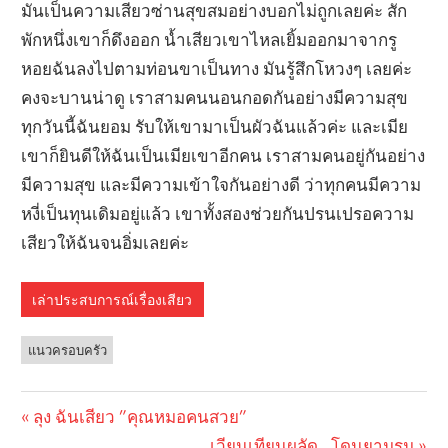
มันเป็นความเสียวซ่านสุขสมอย่างบอกไม่ถูกเลยค่ะ สัก
พักหนึ่งเขาก็ดึงออก น้ำเสียวเขาไหลเยิ้มออกมาจากรู
หอยฉันลงไปตามท่อนขาเป็นทาง มันรู้สึกโหวงๆ เลยค่ะ
คงจะบานน่าดู เราสามคนนอนกอดกันอย่างมีความสุข
ทุกวันนี้ฉันยอม รับให้เขามาเป็นผัวฉันแล้วค่ะ และเมีย
เขาก็ยินดีให้ฉันเป็นเมียเขาอีกคน เราสามคนอยู่กันอย่าง
มีความสุข และมีความเข้าใจกันอย่างดี ว่าทุกคนมีความ
หงี่เป็นทุนเดิมอยู่แล้ว เขาทั้งสองช่วยกันปรนเปรอความ
เสียวให้ฉันจนอิ่มเลยค่ะ
เล่าประสบการณ์เรื่องเสียว
แนวครอบครัว
Previous
ลุง ฉันเสียว ”คุณหมอคนสวย”
Post
Post:
Next
เวียนเทียนผลัด…โดนยามรุม