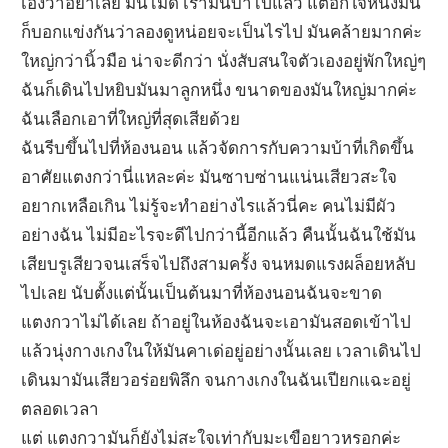
เองว่าอย่าเลย มันไม่ดี เรามันบ้าไปแล้ว แต่อีกใจหนึ่งมัน
ก็บอกแข่งกันว่าลองดูหน่อยจะเป็นไรไป มันคล้ายมากค่ะ
ใหญ่กว่านิ้วมือ น่าจะดีกว่า นั่งสับสนใจตัวเองอยู่พักใหญ่ๆ
ฉันก็เดินไปหยิบมันมาลูกหนึ่ง ขนาดของมันใหญ่มากค่ะ
ฉันเลือกเอาที่ใหญ่ที่สุดเสียด้วย
ฉันรีบขึ้นไปที่ห้องนอน แล้วจัดการกับความบ้าที่เกิดขึ้น
อาศัยแตงกว่านี่แหละค่ะ มันซาบซ่านแน่นเสียวสะใจ
อยากเหลือเกิน ไม่รู้จะทำอย่างไรแล้วนี่คะ คนไม่มีผัว
อย่างฉัน ไม่มีอะไรจะดีไปกว่านี้อีกแล้ว คืนนั้นฉันใช้มัน
เสียบรูเสียวจนเสร็จไปถึงสามครั้ง จนหมดแรงผล็อยหลับ
ไปเลย นับตั้งแต่นั้นเป็นต้นมาที่ห้องนอนฉันจะขาด
แตงกวาไม่ได้เลย ถ้าอยู่ในห้องฉันจะเอามันสอดเข้าไป
แล้วนุ่งกางเกงในให้มันคาเด่อยู่อย่างนั้นเลย เวลาเดินไป
เดินมามันเสียวอร่อยพิลึก จนกางเกงในฉันเปียกแฉะอยู่
ตลอดเวลา
แต่ แตงกวามันก็ยังไม่สะใจเท่ากับมะเขือยาวหรอกค่ะ