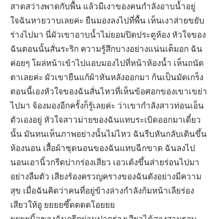
สาดสว่างพาดกับพื้น แล้วมีเงาของคนกำลังอาบน้ำอยู่
ใจฉันหายวาบเลยค่ะ ยืนมองลงไปที่พื้น เห็นเงาส่ายขยับ
ร่างไปมา นี่ผัวเขาอาบน้ำไม่ยอมปิดประตูห้อง หัวใจของ
ฉันตอนนั้นสั่นระริก ความรู้สึกบางอย่างแน่นเต็มอก ฉัน
ค่อยๆ โผล่หน้าเข้าไปแอบมองไปที่หน้าห้องน้ำ เห็นถนัด
ตาเลยค่ะ ผัวเขายืนแก้ผ้าหันหลังออกมา ก้นเป็นมัดเกร็ง
ตอนนี้เองหัวใจของฉันสั่นไหวที่เห็นข้อศอกของเขาเขย่า
ไปมา จ้องมองอีกครั้งก็รู้เลยค่ะ ว่าเขากำลังสาวท่อนเอ็น
ตัวเองอยู่ หัวใจสาวม่ายของฉันแทบระเบิดออกมาเดี๋ยว
นั้น มันทนเห็นภาพอย่างนั้นไม่ไหว ฉันรีบหันกลับเดินขึ้น
ห้องนอน เสื้อผ้าชุดนอนของฉันแทบฉีกขาด ฉันลงไป
นอนเอานิ้วกรีดปากร่องเสียว เอวเด้งขึ้นส่ายร่อนไปมา
อย่างลืมตัว เสียงร้องครวญครางของฉันดังอย่างมีความ
สุข เมื่อฉันคิดว่าคนที่อยู่ข้างล่างกำลังก้มหน้าเลียร่อง
เสียวให้อู ยยยยซี๊ดดดดโอยยย
ยยยยนิ้วของฉันกรีดผ่านปากร่องเสียวได้สองสามรอบ