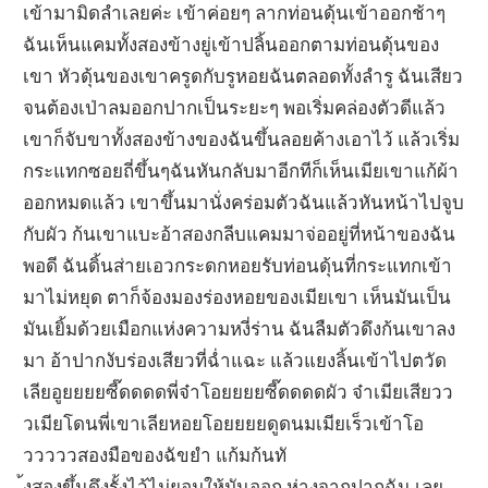
เข้ามามิดลำเลยค่ะ เข้าค่อยๆ ลากท่อนดุ้นเข้าออกช้าๆ
ฉันเห็นแคมทั้งสองข้างยู่เข้าปลิ้นออกตามท่อนดุ้นของ
เขา หัวดุ้นของเขาครูดกับรูหอยฉันตลอดทั้งลำรู ฉันเสียว
จนต้องเป่าลมออกปากเป็นระยะๆ พอเริ่มคล่องตัวดีแล้ว
เขาก็จับขาทั้งสองข้างของฉันขึ้นลอยค้างเอาไว้ แล้วเริ่ม
กระแทกซอยถี่ขึ้นๆฉันหันกลับมาอีกทีก็เห็นเมียเขาแก้ผ้า
ออกหมดแล้ว เขาขึ้นมานั่งคร่อมตัวฉันแล้วหันหน้าไปจูบ
กับผัว ก้นเขาแบะอ้าสองกลีบแคมมาจ่ออยู่ที่หน้าของฉัน
พอดี ฉันดิ้นส่ายเอวกระดกหอยรับท่อนดุ้นที่กระแทกเข้า
มาไม่หยุด ตาก็จ้องมองร่องหอยของเมียเขา เห็นมันเป็น
มันเยิ้มด้วยเมือกแห่งความหงี่ร่าน ฉันลืมตัวดึงก้นเขาลง
มา อ้าปากงับร่องเสียวที่ฉ่ำแฉะ แล้วแยงลิ้นเข้าไปตวัด
เลียอูยยยยซี๊ดดดดพี่จ๋าโอยยยยซี๊ดดดดผัว จ๋าเมียเสียวว
วเมียโดนพี่เขาเลียหอยโอยยยยดูดนมเมียเร็วเข้าโอ
วววววสองมือของฉัขยำ แก้มก้นทั
้งสองขึ้นดึงรั้งไว้ไม่ยอมให้มันออก ห่างจากปากฉัน เลย