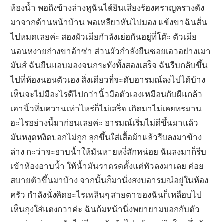
ห้องน้ำ พอถึงข้างล่างหูฉันได้ยินเสียงร้องครวญครางดัง
มาจากด้านหน้าบ้าน พอเหลียวหันไปมอง แข้งขาฉันสั่น
ไปหมดเลยค่ะ สองผัวเมียกำลังเย่อกันอยู่ที่โต๊ะ ตัวเมีย
นอนหงายถ่างขาอ้าซ่า ส่วนผัวกำลังยืนซอยเอวอย่างเมา
มันส์ ฉันยืนแอบมองจนกระทั่งทั้งสองเสร็จ ฉันรีบกลับขึ้น
ไปที่ห้องนอนตัวเอง สิ่งเดียวที่จะดับอารมณ์ลงไปได้บ้าง
เห็นจะไม่มีอะไรดีไปกว่านิ้วมือตัวเองเหมือนกับผีแกล้ว
เอานิ้วทิ่มควานเท่าไหร่ก็ไม่เสร็จ เกิดมาไม่เคยทรมาน
อะไรอย่างนี้มาก่อนเลยค่ะ อารมณ์เริ่มไม่ดีขึ้นมาแล้ว
มันหงุดหงิดบอกไม่ถูก ลุกขึ้นใส่เสื้อผ้าแล้วรีบลงมาข้าง
ล่าง กะว่าจะอาบน้ำให้มันหายหงี่สักหน่อย ฉันลงมาก็รีบ
เข้าห้องอาบน้ำ ให้น้ำมันราดรดตั้งแต่หัวลงมาเลย ค่อย
สบายตัวขึ้นมาบ้าง จากนั้นก็มานั่งสงบอารมณ์อยู่ในห้อง
ครัว กำลังนั่งคิดอะไรเพลินๆ สายตาของฉันก็เหลือบไป
เห็นถุงใส่แตงกวาค่ะ ฉันก้มหน้านิ่งพยายามบอกกับตัว