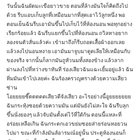
วันนั้นฉันผัดมะเขือยาวขาย ตอนที่ล้างมันใจก็คิดถึงไป
ด้วย รีบแอบเก็บลูกที่เหมือนมากที่สุดเอาไว้ลูกหนึ่ง พอ
ตอนเย็นฉันรีบเอามันขึ้นไปเก็บไว้ที่ห้องนอน พอทุกอย่าง
เรียกร้อยแล้ว ฉันรีบแยกขึ้นไปที่ห้องนอน ถวิลหาอยาก
ลองจนตัวสั่นแล้วค่ะ เข้ามาถึงก็รีบถอดเสื้อผ้าออกเลย
แล้วลงไปนอนหงาย เอามันมาจูบมาดูดเลียให้เหมือนกับ
ของจริง จากนั้นก็ลากมันถูหัวนมทั้งสองข้าง แล้วลาก
ผ่านลงไปที่หว่างขาทันที ร่องเสียวฉันแฉะเยิ้มอยู่แล้ว ฉัน
ทิ่มมันเข้าไปเลยค่ะ ฉันร้องครวญครางด้วยความเสียว
ซ่าน
โอยยยยซี๊ดดดดดเสียวดีจังเสียว อะไรอย่างนี้อูยยยยยยย
ฉันกระทุ้งซอยด้วยความมัน แต่มันยังไม่สะใจ ฉันรีบลุก
ขึ้นนั่งยองๆ แล้วจับมันตั้งเด่ไว้ที่ใต้ก้น ตอนนี้แหละที่
อร่อยเหลือเกิน ฉันกระดกเอวขย่มซอยส่ายร่อนหอยวน
ไปมา ขณะที่กำลังมันส์อารมณ์อยู่นั้น ประตูห้องนอนก็