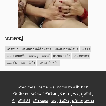
หมวดหมู่
นักศึกษา
ประสบการณ์เรื่องเสียว
ประสบการณ์เสียว
เปิดซิง
แนวครอบครัว
แนวครู
แนวชู้
แนวปลุกปล้ำ
แนวลักหลับ
แนวสวิง
แนวสวิงกิ้ง
แอบเอาลักหลับ
WordPress Theme: Wellington by
คลิปหลุด
นักศึกษา
,
หนังเอวีซับไทย
,
หีหอม
,
xxx
,
ดูคลิป
,
หี
,
คลิปโป๊
,
คลิปหลุด
,
xxx
,
โดจิน
,
คลิปหลุดทาง