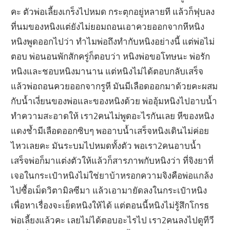
คะ ตัวพ่อเลี้ยงเกร็งไปหมด กระตุกอยู่หลายที แล้วก็ฟุบลง
ที่นมของหนิงแต่ยังไม่ยอมถอนเอาควยออกจากหีหนิง
หนิงพูดออกไปว่า ทำไมพ่อถึงทำกับหนิงอย่างนี้ แต่พ่อไม่
ตอบ พ่อนอนพักสักครู่ก็ตอบว่า หนิงพ่อขอโทษนะ พ่อรัก
หนิงและชอบหนิงมานาน แต่หนิงไม่ได้ตอบกลับเสร็จ
แล้วพ่อถอนควยออกจากรูหี มันมีเลือดออกมาด้วยคะผสม
กับน้ำเงี่ยนของพ่อและของหนิงด้วย พ่ออุ้มหนิงไปอาบน้ำ
ทำความสะอาดให้ เรา2คนไม่พูดอะไรกันเลย หีของหนิง
แดงช้ำมีเลือดออกซิบๆ พออาบน้ำเสร็จหนิงเดินไม่ค่อย
ไหวเลยคะ มันระบมไปหมดทั้งตัว พอเรา2คนอาบน้ำ
เสร็จพ่อก็มาแต่งตัวให้แล้วก็สารภาพกับหนิงว่า ที่จิงยาที่
เจอในกระเป๋าหนิงไม่ใช่ยาบ้าหรอกความจิงคือพ่อแกล้ง
ไปซื้อเม็ดวิตามิลซีมา แล้วเอามายัดลงในกระเป๋าหนิง
เพื่อหาเรื่องจะเย็ดหนิงให้ได้ แต่ตอนนี้หนิงไม่รู้สึกโกรธ
พ่อเลี้ยงแล้วคะ เลยไม่ได้ตอบอะไรไป เรา2คนลงไปดูทีวี