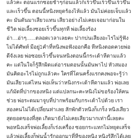
แล้วคะ ตอนแรกซอยช้าๆก่อนแล้วก็เร็วขึ้นเร็วขึ้นเร็วขึ้น
และเร็วขึ้น ตอนนี้หนิงหยุดร้องไห้แล้ว มันไม่ค่อยเจ็บแล้ว
คะ มันดันมาเสียวแทน เสียวอย่างไม่เคยเจอมาก่อนใน
ชีวิต พ่อเลี้ยงซอยเร็วขึ้นทุกที พ่อเลี้ยงร้อง
อ่า….อ่าๆ…….ตลอดเวลาเลยคะ ปากบ่นเสียงอะไรไม่รู้ฟัง
ไม่ได้ศัพท์ มีอยู่1คำที่หนิงพอฟังออกคือ หีหนิงตอดควยพ่อ
ดีจังเลย พ่อซอยเร็วขึ้นจนหนิงตอนนี้กระเด้าหีตามแล้ว
คะ แต่ในใจก็รู้สึกผิดแต่อารมตอนนั้นมันพาไป หัวสมอง
มันคิดอะไรไม่ถูกแล้วคะ ใครที่โดนครั้งแรกคงพอจะรู้ว่า
มันเสียวแค่ไหน พ่อเห็นว่าหนิงกระเด้าหีตามแล้ว พ่อเลย
แก้มัดที่ปากของหนิง แต่แปลกนะคะหนิงไม่ขอร้องให้คน
ช่วย พ่อระดมมาจูบที่ปากพร้อมกับกระเด้าไปด้วย เรา
สองคนไม่ได้เปลี่ยนท่าเลย สักพักตัวหนิงก็เกร็ง หนิงเสียว
สุดยอดของที่สุด เกิดมายังไม่เคยเสียวมากเท่านี้เลยคะ
พอหนิงเสร็จพ่อเลี้ยงก็เร่งเครื่อง ซอยกระแทกไม่หยุดเสร็จ
แล้วพ่อเลี้ยงก็พ่นน้ำรักออกมาที่หีของหนิง หนิงรู้สึกได้เลย