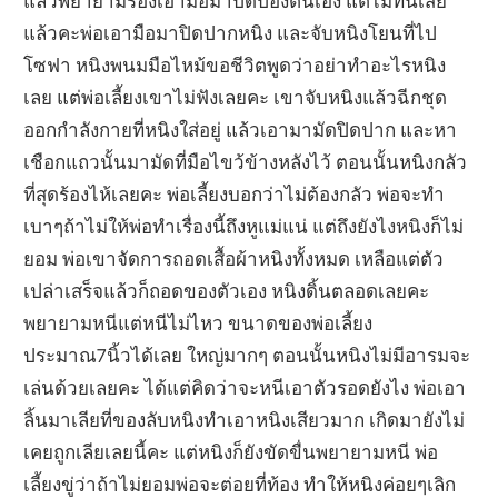
แล้วพยายามร้องเอามือมาปัดป้องตนเอง แต่ไม่ทันเสีย
แล้วคะพ่อเอามือมาปิดปากหนิง และจับหนิงโยนที่ไป
โซฟา หนิงพนมมือไหม้ขอชีวิตพูดว่าอย่าทำอะไรหนิง
เลย แต่พ่อเลี้ยงเขาไม่ฟังเลยคะ เขาจับหนิงแล้วฉีกชุด
ออกกำลังกายที่หนิงใส่อยู่ แล้วเอามามัดปิดปาก และหา
เชือกแถวนั้นมามัดที่มือไขว้ข้างหลังไว้ ตอนนั้นหนิงกลัว
ที่สุดร้องไห้เลยคะ พ่อเลี้ยงบอกว่าไม่ต้องกลัว พ่อจะทำ
เบาๆถ้าไม่ให้พ่อทำเรื่องนี้ถึงหูแม่แน่ แต่ถึงยังไงหนิงก็ไม่
ยอม พ่อเขาจัดการถอดเสื้อผ้าหนิงทั้งหมด เหลือแต่ตัว
เปล่าเสร็จแล้วก็ถอดของตัวเอง หนิงดิ้นตลอดเลยคะ
พยายามหนีแต่หนีไม่ไหว ขนาดของพ่อเลี้ยง
ประมาณ7นิ้วได้เลย ใหญ่มากๆ ตอนนั้นหนิงไม่มีอารมจะ
เล่นด้วยเลยคะ ได้แต่คิดว่าจะหนีเอาตัวรอดยังไง พ่อเอา
ลิ้นมาเลียที่ของลับหนิงทำเอาหนิงเสียวมาก เกิดมายังไม่
เคยถูกเลียเลยนี้คะ แต่หนิงก็ยังขัดขื่นพยายามหนี พ่อ
เลี้ยงขู่ว่าถ้าไม่ยอมพ่อจะต่อยที่ท้อง ทำให้หนิงค่อยๆเลิก