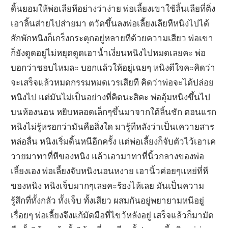
ดิ้นยอมให้พ่อเลียหีอย่างว่าง่าย พ่อเลี้ยงเขาใช้ลิ้นเลียที่ติ่ง
เอาลิ้นส่ายไปส่ายมา ตวัดขึ้นลงพ่อเลี้ยงเลียหีหนิงไปได้
สักพักหนิงก็เกร็งกระตุกอยู่หลายทีด้วยความเสียว พ่อเขา
ก็ยังดูดอยู่ไม่หยุดดูดเอาน้ำเงี่ยนหนิงไปหมดเลยคะ พ่อ
บอกว่าชอบไหมละ บอกแล้วให้อยู่เฉยๆ หนิงดีใจคะคิดว่า
จะเสร็จแล้วหมดกรรมหมดเวรเสียที คิดว่าพ่อจะได้ปล่อย
หนิงไป แต่มันไม่เป็นอย่างที่คิดนะสิคะ พ่ออุ้มหนิงขึ้นไป
บนห้องนอน หยิบหลอดเล็กๆขึ้นมาจากใต้ลิ้นชัก ตอนแรก
หนิงไม่รู้หรอกว่ามันคือสิ่งใด มารู้ทีหลังว่าเป็นเควายสาร
หล่อลื่น หนิงเริ่มดิ้นหนีอีกครั้ง แต่พ่อเลี้ยงก็จับตัวไว้เอาเค
วายมาทาที่หีของหนิง แล้วเอามาทาที่นิ้วกลางของพ่อ
เลี้ยงเอง พ่อเลี้ยงจับหนิงนอนหงาย เอานิ้วค่อยๆแหย่ที่หี
ของหนิง หนิงเจ็บมากๆเลยคะร้องไห้เลย มันเป็นความ
รู้สึกที่ทั้งกลัว ทั้งเจ็บ ทั้งเสียว ผสมกันอยู่พยายามหนีอยู่
เรื่อยๆ พ่อเลี้ยงจึงแก้มัดมือที่ไขว้หลังอยู่ เสร็จแล้วก็มามัด