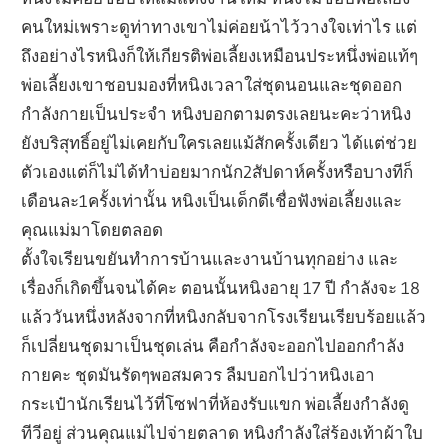
คนใหม่เพราะดูท่าทางเขาไม่ค่อยน้าไว้วางใจเท่าไร แต่
ถึงอย่างไรหนิงก็ให้เกียรติพ่อเลี้ยงเหมือนประหนึ่งพ่อแท้ๆ
พ่อเลี้ยงเขาชอบมองที่หนิงเวลาใส่ชุดนอนและชุดออก
กำลังกายเป็นประจำ หนิงบอกตามตรงเลยนะคะว่าหนิง
ยังบริสุทธิ์อยู่ไม่เคยกับใครเลยแม้สักครั้งเดียว ได้แต่ช่วย
ตัวเองแต่ก็ไม่ได้ทำบ่อยมากนัก2สัปดาห์ครั้งหรือบางทีก็
เดือนละ1ครั้งเท่านั้น หนิงเป็นเด็กดีเชื่อฟังพ่อเลี้ยงและ
คุณแม่มาโดยตลอด
ตั้งใจเรียนขยันทำการบ้านและงานบ้านทุกอย่าง และ
เรื่องก็เกิดขึ้นจนได้คะ ตอนนั้นหนิงอายุ 17 ปี กำลังจะ 18
แล้ววันหนึ่งหลังจากที่หนิงกลับจากโรงเรียนเรียบร้อยแล้ว
ก็เปลี่ยนชุดมาเป็นชุดเล่น คือกำลังจะออกไปออกกำลัง
กายคะ ชุดมันรัดๆพอสมควร ลืมบอกไปว่าหนิงเอา
กระเป๋านักเรียนไว้ที่โซฟาที่ห้องรับแขก พ่อเลี้ยงกำลังดู
ทีวีอยู่ ส่วนคุณแม่ไปจ่ายตลาด หนิงกำลังใส่ร้องเท้าผ้าใบ