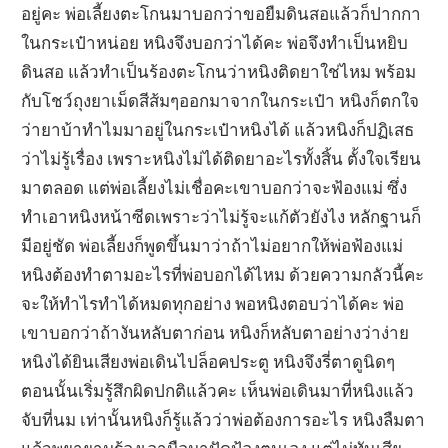
อยู่คะ พ่อเลี้ยงตะโกนมาบอกว่าขอยืมดินสอแล้วก็ปากกา
ในกระเป๋าหน่อย หนิงจึงบอกว่าได้คะ พ่อจึงทำเป็นหยิบ
ดินสอ แล้วทำเป็นร้องตะโกนว่าหนิงติดยาใช่ไหม พร้อม
กับโชว์ถุงยาเม็ดสีส้มๆออกมาจากในกระเป๋า หนิงก็ตกใจ
ว่ายาบ้าทำไมมาอยู่ในกระเป๋าหนิงได้ แล้วหนิงก็ปฏิเสธ
ว่าไม่รู้เรื่อง เพราะหนิงไม่ได้ติดยาอะไรทั้งสิ้น ตั้งใจเรียน
มาตลอด แต่พ่อเลี้ยงไม่เชื่อคะเขาบอกว่าจะฟ้องแม่ ซึ่ง
ทำเอาหนิงหน้าซีดเพราะว่าไม่รู้จะแก้ตัวยังไง หลักฐานก็
มีอยู่ชัด พ่อเลี้ยงก็พูดขึ้นมาว่าถ้าไม่อยากให้พ่อฟ้องแม่
หนิงต้องทำตามอะไรที่พ่อบอกได้ไหม ด้วยความกลัวนี้คะ
จะให้ทำไรทำได้หมดทุกอย่าง พอหนิงตอบว่าได้คะ พ่อ
เขาบอกว่าถ้างันหลับตาก่อน หนิงก็หลับตาอย่างว่าง่าย
หนิงได้ยินเสียงพ่อเดินไปล็อคประตู หนิงจึงรี่ตาดูนิดๆ
ตอนนั้นเริ่มรู้สึกผิดปกติแล้วคะ เห็นพ่อเดินมาที่หนิงแล้ว
จับที่นม เท่านั้นหนิงก็รู้แล้วว่าพ่อต้องการอะไร หนิงลืมตา