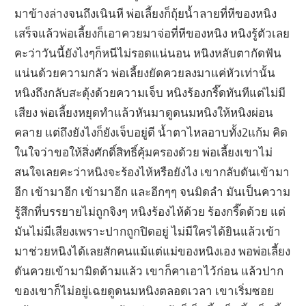
มาข้างล่างจนถึงเนินหี พ่อเลี้ยงก็ถุ้ยน้ำลายที่หีของหนิง
เสร็จแล้วพ่อเลี้ยงก็เอาควยมาจ่อที่หีของหนิง หนิงรู้ตัวเลย
คะว่าวันนี้ยังไงๆก็หนีไม่รอดแน่นอน หนิงหลับตากัดฟัน
แน่นด้วยความกลัว พ่อเลี้ยงยัดควยลงมาแค่หัวเท่านั้น
หนิงถึงกลับสะดุ้งด้วยความเจ็บ หนิงร้องกรี๊ดทันทีแต่ไม่มี
เสียง พ่อเลี้ยงหยุดทำแล้วหันมาดูดนมหนิงให้หนิงผ่อน
คลาย แต่ถึงยังไงก็ยังเจ็บอยู่ดี น้ำตาไหลอาบทั้ง2แก้ม คิด
ในใจว่าขอให้สิ่งศักดิ์สิทธิ์คุ้มครองด้วย พ่อเลี้ยงเขาไม่
สนใจเลยคะว่าหนิงจะร้องไห้หรือยังไง เขากลับดันเข้ามา
อีก เข้ามาอีก เข้ามาอีก และอีกๆๆ จนมิดลำ มันเป็นความ
รู้สึกที่บรรยายไม่ถูกจิงๆ หนิงร้องไห้ด้วย ร้องกรี๊ดด้วย แต่
มันไม่มีเสียงเพราะปากถูกปิดอยู่ ไม่มีใครได้ยินแล้วเข้า
มาช่วยหนิงได้เลยสักคนแม้แต่แม่ของหนิงเอง พอพ่อเลี้ยง
ดันควยเข้ามามิดด้ามแล้ว เขาก็คาเอาไว้ก่อน แล้วปาก
ของเขาก็ไม่อยู่เฉยดูดนมหนิงตลอดเวลา เขาเริ่มซอย