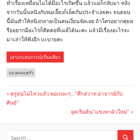
ทำเรื่องเหมือนไมได้มีอะไรเกิดขึ้น แล้วแม่ก็กลับมา หลัง
จากวันนั้นหนิงกับพ่อเลี้ยงก็เย็ดกันประจำเลยคะ จนตอน
นี้มันทำให้หนิงกลายเป็นคนเงี่ยนจัดเลย ถ้าใครอยากคุยห
รืออยากมีอะไรก็ติดต่อที่เมล์ได้นะคะ แล้วมีเรื่องอะไรจะ
มาเล่าให้ฟังอีก บะบายคะ
เล่าประสบการณ์เรื่องเสียว
แนวครอบครัว
Previous
ครูทนไม่ไหวแล้ว พอเถอะๆ…”ศึกสวาท อาจารย์กับ
Post
ศิษย์”
Post:
navigation
Next
จุดเริ่มต้น”แข่งหาผัวใหม่”
Post: