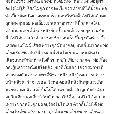
มือทั้ง2ข้าง เท้าทั้ง2ข้างที่มุดเตียงทั้ง4 ตอนนี้หนิงอยู่ท่า
อะไรไม่รู้สิ เรียกไม่ถูก อาจจะเรียกว่าท่ากบก็ได้มั้งคะ พอ
พ่อเลี้ยงมัดหนิงกาง4มุมเสร็จ ตอนนี้หนิงดื้นไม่ได้แล้วคะ
ถูกมัด4มุมเลย พ่อเลี้ยงเอาเควายมาทาที่นิ้วกลางใหม่
แล้วก็มาแหย่ที่หีของหนิงอีกครั้ง พ่อเลี้ยงค่อยๆทำจนยัด
นิ้วไปได้สุด แล้วค่อยๆซอยช้าๆ จนเร็วขึ้นๆ หนิงร้องกรี๊ด
เลยคะ แต่ไม่มีเสียงเพราะถูกมัดปากอยู่ มันเจ็บมากคะ พ่อ
เลี้ยงเริ่มเพิ่มเป็น2นิ้ว ตอนนี้เริ่มไม่เจ็บแล้วคะ มันเริ่ม
เสียวแทนสักพักตัวหนิงก็กระตุกมันเสียวมากๆคะ พ่อเลี้ยง
ก็คงรู้แล้วว่าหนิงเสร็จแล้ว เขาก็เริ่มเอาแควายมาทาที่
ควยของตัวเอง และทาที่หีของหนิง หนิงรู้เหตุการณ์ล่วง
หน้าแล้วคะว่าจะเจออะไรต่อ ตอนนี้หนิงดิ้นสุดแรงเกิด
ด้วยความกลัว แต่ก็ดิ้นไม่ได้ เพราะมือเท้าถูกมัดยึด4มุม
อยู่กับเตียง พ่อเลี้ยงโน้มตัวลงมาไซ้ที่คอ แต่ไม่ได้จูบปาก
เพราะปากหนิงถูกมัดอยู่ร้องไม่ได้เลย ตัวก็ดิ้นไม่ได้ พ่อ
เลี้ยงไซ้ที่คอเสร็จก็ลงมาดูดที่นม พ่อเลี้ยงค่อยๆ เลื่อนลง